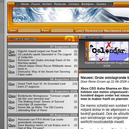
Home
Forum
Archief
Redactie
Contact
Bedrijven
Games
User:
Pass:
Login!
(
Registreren
)
Wachtwoord verg
07 Augustus 2026
DigixArt teased sequel van Road 96
(0)
Uli Latukefu speelt Ganondorf in The Legend
(0)
of Zelda-film
Remaster van Quake ontvangt Dawn of the
(0)
Gamed Gamekalender Augustus
Machine-update
2026
Ubisoft blaast Ghost Recon Wildlands nieuw
(0)
leven in
Onimusha: Way of the Sword met Severing
(0)
Fates-trailer
Nieuws:
Grote ontslagronde b
06 Augustus 2026
Door Rene Groen op 11-06-2026 
Grand Theft Auto VI: An Extended Look
(13)
komt 27 augustus
Xbox CEO Asha Sharma en Xbox e
05 Augustus 2026
hebben een memo uitgestuurd n
honderd dagen onder het nieuw
Borderlands filmregisseur: "Censuur zorgde
(0)
mee te maken heeft en plannen v
dat film voor niemand was"
The Walking Dead: Streets of Survival
(2)
verschijnt 18 september
De memo schetst een somber be
Eerste blik op Mafia: The Old Country
(0)
miljard dollar in de afgelopen v
uitbreiding Man of Honor
bedrijf gedaald. Ook de afsluit
04 Augustus 2026
een winstmarge van ongeveer dr
Personeel van FIFA World Cup studio
(0)
wellicht noodzakelijk maakt.
grotendeels ontslagen
Dave Bautista neemt rol van Kratos over in
(3)
God of War TV-serie?