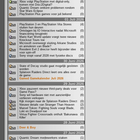
Xbox volgt PlayStation met digital-only,
(8)
komen met Disc2Digital?
Quantic Dream ontkent problemen rondom
(0)
Star Wars Eclipse
PlayStation Plus games voor juli bekend
(0)
01 Juli 2026
PlayStation 3 en PlayStation Vita Stores
(4)
sluiten hun deuren
Ontslagen bij IO Interactive nadat Microsoft
(0)
financiering terugtrekt
Mario Kart World update voegt twee nieuwe
(0)
Knockout Tours toe
Microsoft overweegt sluiting Arkane Studios
(2)
en annuleren van Blade?
Resident Evil 2 director heeft bijzonder idee
(0)
voor spin-off
Sony stopt vanaf 2028 met fysieke discs
(16)
30 Juni 2026
State of Decay studio gaat mogelijk gesloten
(3)
worden
Splatoon Raiders Direct leert ons alles over
(0)
de game
Gamed Gamekalender Juli 2026
(1)
29 Juni 2026
Xbox pauzeert nieuwe third-party deals voor
(2)
Game Pass?
Sony wil hardware niet met aanzienlijke
(6)
verliezen verkopen
Kijk morgen naar de Splatoon Raiders Direct
(0)
Nieuwe details van Stranger Than Heaven
(2)
Marvel Tokon: Fighting Souls voegt Blade,
(0)
Loki en Deadpool toe
Virtua Fighter Crossroads onthult ‘Bakunawa
(0)
Killer’
28 Juni 2026
Deer & Boy
(0)
27 Juni 2026
Quantic Dream medewerkers staken
(1)