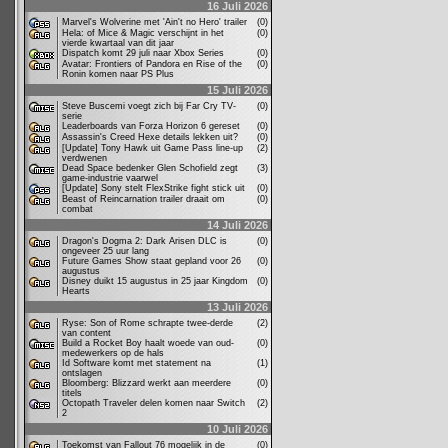
16 Juli 2026
Marvel's Wolverine met 'Ain't no Hero' trailer
(0)
Hela: of Mice & Magic verschijnt in het
(0)
vierde kwartaal van dit jaar
Dispatch komt 29 juli naar Xbox Series
(0)
Avatar: Frontiers of Pandora en Rise of the
(0)
Ronin komen naar PS Plus
15 Juli 2026
Steve Buscemi voegt zich bij Far Cry TV-
(0)
serie
Leaderboards van Forza Horizon 6 gereset
(0)
Assassin's Creed Hexe details lekken uit?
(0)
[Update] Tony Hawk uit Game Pass line-up
(2)
verdwenen
Dead Space bedenker Glen Schofield zegt
(3)
game-industrie vaarwel
[Update] Sony stelt FlexStrike fight stick uit
(0)
Beast of Reincarnation trailer draait om
(0)
combat
14 Juli 2026
Dragon's Dogma 2: Dark Arisen DLC is
(0)
ongeveer 25 uur lang
Future Games Show staat gepland voor 26
(0)
augustus
Disney duikt 15 augustus in 25 jaar Kingdom
(0)
Hearts
13 Juli 2026
Ryse: Son of Rome schrapte twee-derde
(2)
van content
Build a Rocket Boy haalt woede van oud-
(0)
medewerkers op de hals
Id Software komt met statement na
(1)
ontslagen
Bloomberg: Blizzard werkt aan meerdere
(0)
titels
Octopath Traveler delen komen naar Switch
(2)
2
10 Juli 2026
Toekomst van Fallout 76 mogelijk in de
(0)