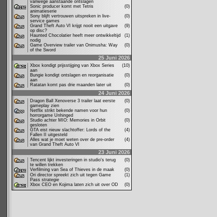
vanwege aanstaande ontslagen
Sonic producer komt met Tetris
(0)
animatieserie
Sony blijft vertrouwen uitspreken in live-
(0)
service games
Grand Theft Auto VI krijgt nooit een uitgave
(9)
op disc?
Haunted Chocolatier heeft meer ontwikkeltijd
(1)
nodig
Game Overview trailer van Onimusha: Way
(0)
of the Sword
25 Juni 2026
Xbox kondigt prijsstijging van Xbox Series
(10)
aan
Bungie kondigt ontslagen en reorganisatie
(0)
aan
Ratatan komt pas drie maanden later uit
(0)
24 Juni 2026
Dragon Ball Xenoverse 3 trailer laat eerste
(0)
gameplay zien
Netflix strikt bekende namen voor hun
(0)
horrorgame Unhinged
Studio achter MIO: Memories in Orbit
(0)
gesloten
GTA eist nieuw slachtoffer: Lords of the
(4)
Fallen II uitgesteld
Alles wat je moet weten over de pre-order
(4)
van Grand Theft Auto VI
23 Juni 2026
Tencent lijkt investeringen in studio's terug
(0)
te willen trekken
Verfilming van Sea of Thieves in de maak
(0)
Ori director spreekt zich uit tegen Game
(1)
Pass strategie
Xbox CEO en Kojima laten zich uit over OD
(0)