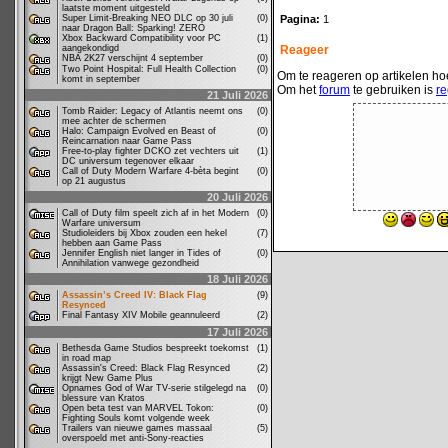
laatste moment uitgesteld
Super Limit-Breaking NEO DLC op 30 juli
(0)
Pagina:
1
naar Dragon Ball: Sparking! ZERO
Xbox Backward Compatibility voor PC
(1)
aangekondigd
Reageer
NBA 2K27 verschijnt 4 september
(0)
Two Point Hospital: Full Health Collection
(0)
Om te reageren op artikelen hoe
komt in september
Om het
forum
te gebruiken is
re
21 Juli 2026
Tomb Raider: Legacy of Atlantis neemt ons
(0)
mee achter de schermen
Halo: Campaign Evolved en Beast of
(0)
Reincarnation naar Game Pass
Free-to-play fighter DCKO zet vechters uit
(1)
DC universum tegenover elkaar
Call of Duty Modern Warfare 4-bèta begint
(0)
op 21 augustus
20 Juli 2026
Call of Duty film speelt zich af in het Modern
(0)
Warfare universum
Studioleiders bij Xbox zouden een hekel
(7)
hebben aan Game Pass
Jennifer English niet langer in Tides of
(0)
Annihilation vanwege gezondheid
18 Juli 2026
Assassin’s Creed IV: Black Flag
(9)
Resynced
Final Fantasy XIV Mobile geannuleerd
(2)
17 Juli 2026
Bethesda Game Studios bespreekt toekomst
(1)
in road map
Assassin's Creed: Black Flag Resynced
(2)
krijgt New Game Plus
Opnames God of War TV-serie stilgelegd na
(0)
blessure van Kratos
Open beta test van MARVEL Tokon:
(0)
Fighting Souls komt volgende week
Trailers van nieuwe games massaal
(5)
overspoeld met anti-Sony-reacties