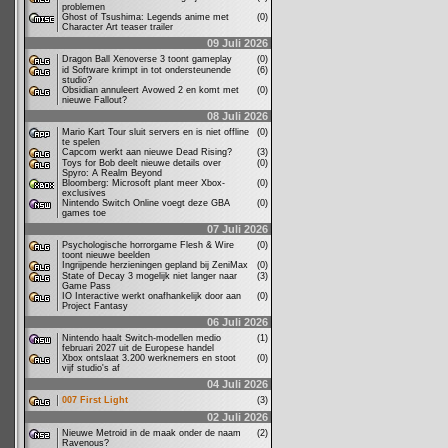
problemen
Ghost of Tsushima: Legends anime met
(0)
Character Art teaser trailer
09 Juli 2026
Dragon Ball Xenoverse 3 toont gameplay
(0)
id Software krimpt in tot ondersteunende
(6)
studio?
Obsidian annuleert Avowed 2 en komt met
(0)
nieuwe Fallout?
08 Juli 2026
Mario Kart Tour sluit servers en is niet offline
(0)
te spelen
Capcom werkt aan nieuwe Dead Rising?
(3)
Toys for Bob deelt nieuwe details over
(0)
Spyro: A Realm Beyond
Bloomberg: Microsoft plant meer Xbox-
(0)
exclusives
Nintendo Switch Online voegt deze GBA
(0)
games toe
07 Juli 2026
Psychologische horrorgame Flesh & Wire
(0)
toont nieuwe beelden
Ingrijpende herzieningen gepland bij ZeniMax
(0)
State of Decay 3 mogelijk niet langer naar
(3)
Game Pass
IO Interactive werkt onafhankelijk door aan
(0)
Project Fantasy
06 Juli 2026
Nintendo haalt Switch-modellen medio
(1)
februari 2027 uit de Europese handel
Xbox ontslaat 3.200 werknemers en stoot
(0)
vijf studio's af
04 Juli 2026
007 First Light
(3)
02 Juli 2026
Nieuwe Metroid in de maak onder de naam
(2)
Ravenous?