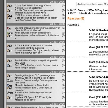
29 Juli 2026
Crazy Taxi: World Tour krijgt Closed
(0)
Network Test in september
16:28
Gears of War E-Day heef
Double Fine moet kwart van personeel
(0)
ontslaan na splitsing met Xbox
19:28
Ubisoft sluit meerdere 
[GC] Xbox maakt plannen bekend
(0)
Deze drie games zijn binnenkort te spelen
(0)
Reacties (5)
met PlayStation Plus
28 Juli 2026
Pagina:
1
Blizzard ontslaat medewerker na gebruik van
(1)
Gast (185.220.
cheat in World of Warcraft
Xbox-services werken eindelijk weer
(0)
Er gaat duidelij
Twee nieuwe outfits in Marvel's Spider-Man
(0)
day...en alle f
2
mensen (naar de
27 Juli 2026
S.T.A.L.K.E.R. 2: Heart of Chornobyl
(0)
Gast (78.22.23
uitbreiding komt 20 augustus
Ubisoft annuleert Far Cry extraction shooter,
(0)
Ze begrijpen het
komt met nieuwe spin-off?
nauwelijks gn m
25 Juli 2026
Tomb Raider: Catalyst mogelijk uitgesteld
(0)
Gast (84.195.3
naar 2028
God of War Laufey komt in februari, Kratos
(1)
Gisteren artike
keert terug in sequel
interessant
24 Juli 2026
Openingsfilmpje en DLC personage van
(0)
Gast (192.42.1
MARVEL Tokon: Fighting Souls bekend
Amazon Games kondigt Batman game aan
(0)
Dit heeft niks 
voor Luna
verneukt het hel
Marvel's Wolverine in Story trailer
(0)
uit de winkels 
Aliens: Fireteam Elite 2 verschijnt 25
(0)
Europa maar op 
augustus
Resident Evil verfilming toont nieuwe
(1)
beelden
Gast (195.241.
[Update] EA Sports FC 27 zet Kylian
(3)
Mbappé op de cover
Jaa wat hadden
23 Juli 2026
al die studios e
Xbox Series-versie van Avatar Legends op
(0)