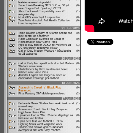
laatste moment uitgesteld
Super Limit-Breaking NEO DLC op 30 juli
(0)
naar Dragon Ball: Sparking! ZERO
Xbox Backward Compatibility voor PC
(1)
aangekondigd
NBA 2K27 verschijnt 4 september
(0)
Two Point Hospital: Full Health Collection
(0)
komt in september
21 Juli 2026
Tomb Raider: Legacy of Atlantis neemt ons
(0)
mee achter de schermen
Halo: Campaign Evolved en Beast of
(0)
Reincarnation naar Game Pass
Free-to-play fighter DCKO zet vechters uit
(1)
DC universum tegenover elkaar
Call of Duty Modern Warfare 4-bèta begint
(0)
op 21 augustus
20 Juli 2026
Call of Duty film speelt zich af in het Modern
(0)
Warfare universum
Studioleiders bij Xbox zouden een hekel
(7)
hebben aan Game Pass
Jennifer English niet langer in Tides of
(0)
Annihilation vanwege gezondheid
18 Juli 2026
Assassin’s Creed IV: Black Flag
(9)
Resynced
Final Fantasy XIV Mobile geannuleerd
(2)
17 Juli 2026
Bethesda Game Studios bespreekt toekomst
(1)
in road map
Assassin's Creed: Black Flag Resynced
(2)
krijgt New Game Plus
Opnames God of War TV-serie stilgelegd na
(0)
blessure van Kratos
Open beta test van MARVEL Tokon:
(0)
Fighting Souls komt volgende week
Trailers van nieuwe games massaal
(5)
overspoeld met anti-Sony-reacties