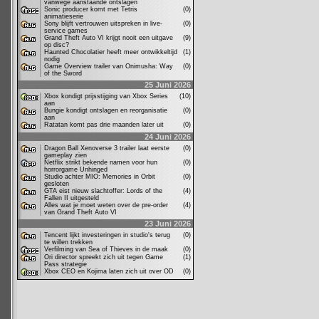
vanwege aanstaande ontslagen
Sonic producer komt met Tetris
(0)
animatieserie
Sony blijft vertrouwen uitspreken in live-
(0)
service games
Grand Theft Auto VI krijgt nooit een uitgave
(9)
op disc?
Haunted Chocolatier heeft meer ontwikkeltijd
(1)
nodig
Game Overview trailer van Onimusha: Way
(0)
of the Sword
25 Juni 2026
Xbox kondigt prijsstijging van Xbox Series
(10)
aan
Bungie kondigt ontslagen en reorganisatie
(0)
aan
Ratatan komt pas drie maanden later uit
(0)
24 Juni 2026
Dragon Ball Xenoverse 3 trailer laat eerste
(0)
gameplay zien
Netflix strikt bekende namen voor hun
(0)
horrorgame Unhinged
Studio achter MIO: Memories in Orbit
(0)
gesloten
GTA eist nieuw slachtoffer: Lords of the
(4)
Fallen II uitgesteld
Alles wat je moet weten over de pre-order
(4)
van Grand Theft Auto VI
23 Juni 2026
Tencent lijkt investeringen in studio's terug
(0)
te willen trekken
Verfilming van Sea of Thieves in de maak
(0)
Ori director spreekt zich uit tegen Game
(1)
Pass strategie
Xbox CEO en Kojima laten zich uit over OD
(0)