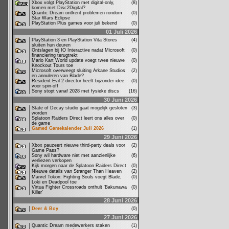
Xbox volgt PlayStation met digital-only,
(8)
komen met Disc2Digital?
Quantic Dream ontkent problemen rondom
(0)
Star Wars Eclipse
PlayStation Plus games voor juli bekend
(0)
01 Juli 2026
PlayStation 3 en PlayStation Vita Stores
(4)
sluiten hun deuren
Ontslagen bij IO Interactive nadat Microsoft
(0)
financiering terugtrekt
Mario Kart World update voegt twee nieuwe
(0)
Knockout Tours toe
Microsoft overweegt sluiting Arkane Studios
(2)
en annuleren van Blade?
Resident Evil 2 director heeft bijzonder idee
(0)
voor spin-off
Sony stopt vanaf 2028 met fysieke discs
(16)
30 Juni 2026
State of Decay studio gaat mogelijk gesloten
(3)
worden
Splatoon Raiders Direct leert ons alles over
(0)
de game
Gamed Gamekalender Juli 2026
(1)
29 Juni 2026
Xbox pauzeert nieuwe third-party deals voor
(2)
Game Pass?
Sony wil hardware niet met aanzienlijke
(6)
verliezen verkopen
Kijk morgen naar de Splatoon Raiders Direct
(0)
Nieuwe details van Stranger Than Heaven
(2)
Marvel Tokon: Fighting Souls voegt Blade,
(0)
Loki en Deadpool toe
Virtua Fighter Crossroads onthult ‘Bakunawa
(0)
Killer’
28 Juni 2026
Deer & Boy
(0)
27 Juni 2026
Quantic Dream medewerkers staken
(1)