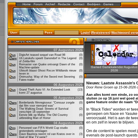
Home
Forum
Archief
Redactie
Contact
Bedrijven
Games
User:
Pass:
Login!
(
Registreren
)
Wachtwoord verg
07 Augustus 2026
DigixArt teased sequel van Road 96
(0)
Uli Latukefu speelt Ganondorf in The Legend
(0)
of Zelda-film
Remaster van Quake ontvangt Dawn of the
(0)
Gamed Gamekalender Augustus
Machine-update
2026
Ubisoft blaast Ghost Recon Wildlands nieuw
(0)
leven in
Onimusha: Way of the Sword met Severing
(0)
Fates-trailer
Nieuws:
Laatste Assassin's 
06 Augustus 2026
Door Rene Groen op 15-06-2026 
Grand Theft Auto VI: An Extended Look
(13)
komt 27 augustus
Aan alles komt een einde, zo o
05 Augustus 2026
sluiten ze op 16 juni wel goed a
game feature onder de naam "D
Borderlands filmregisseur: "Censuur zorgde
(0)
dat film voor niemand was"
The Walking Dead: Streets of Survival
(2)
In "Black Tides" worden er twe
verschijnt 18 september
geroepen om Naoe en Yasuke o
Eerste blik op Mafia: The Old Country
(0)
veroorzaakt. Het is aan de twe
uitbreiding Man of Honor
en om zelf in leven te blijven.
04 Augustus 2026
Personeel van FIFA World Cup studio
(0)
Om de content te spelen moet 
grotendeels ontslagen
Dave Bautista neemt rol van Kratos over in
(3)
evenals de post-launch quests 
God of War TV-serie?