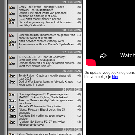
29 Juli 2026
Crazy Taxi: World Tour krijgt Closed
(0)
Network Test in september
Double Fine moet kwart van personeel
(0)
ontslaan na splitsing met Xbox
[GC] Xbox maakt plannen bekend
(0)
Deze drie games zijn binnenkort te spelen
(0)
met PlayStation Plus
28 Juli 2026
Blizzard ontslaat medewerker na gebruik van
(1)
cheat in World of Warcraft
Xbox-services werken eindelijk weer
(0)
Twee nieuwe outfits in Marvel's Spider-Man
(0)
2
27 Juli 2026
S.T.A.L.K.E.R. 2: Heart of Chornobyl
(0)
uitbreiding komt 20 augustus
Ubisoft annuleert Far Cry extraction shooter,
(0)
komt met nieuwe spin-off?
25 Juli 2026
De update voegt ook nog eens v
Tomb Raider: Catalyst mogelijk uitgesteld
(0)
hiervan bekijk je
hier
.
naar 2028
God of War Laufey komt in februari, Kratos
(1)
keert terug in sequel
24 Juli 2026
Openingsfilmpje en DLC personage van
(0)
MARVEL Tokon: Fighting Souls bekend
Amazon Games kondigt Batman game aan
(0)
voor Luna
Marvel's Wolverine in Story trailer
(0)
Aliens: Fireteam Elite 2 verschijnt 25
(0)
augustus
Resident Evil verfilming toont nieuwe
(1)
beelden
[Update] EA Sports FC 27 zet Kylian
(3)
Mbappé op de cover
23 Juli 2026
Xbox Series-versie van Avatar Legends op
(0)