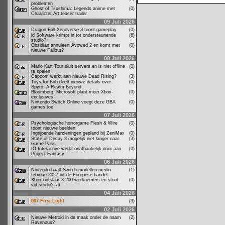
problemen
Ghost of Tsushima: Legends anime met
(0)
Character Art teaser trailer
09 Juli 2026
Dragon Ball Xenoverse 3 toont gameplay
(0)
id Software krimpt in tot ondersteunende
(6)
studio?
Obsidian annuleert Avowed 2 en komt met
(0)
nieuwe Fallout?
08 Juli 2026
Mario Kart Tour sluit servers en is niet offline
(0)
te spelen
Capcom werkt aan nieuwe Dead Rising?
(3)
Toys for Bob deelt nieuwe details over
(0)
Spyro: A Realm Beyond
Bloomberg: Microsoft plant meer Xbox-
(0)
exclusives
Nintendo Switch Online voegt deze GBA
(0)
games toe
07 Juli 2026
Psychologische horrorgame Flesh & Wire
(0)
toont nieuwe beelden
Ingrijpende herzieningen gepland bij ZeniMax
(0)
State of Decay 3 mogelijk niet langer naar
(3)
Game Pass
IO Interactive werkt onafhankelijk door aan
(0)
Project Fantasy
06 Juli 2026
Nintendo haalt Switch-modellen medio
(1)
februari 2027 uit de Europese handel
Xbox ontslaat 3.200 werknemers en stoot
(0)
vijf studio's af
04 Juli 2026
007 First Light
(3)
02 Juli 2026
Nieuwe Metroid in de maak onder de naam
(2)
Ravenous?