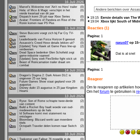
16 Juli 2026
Marvel's Wolverine met 'Ain't no Hero' trailer
(0)
Hela: of Mice & Magic verschijnt in het
(0)
vierde kwartaal van dit jaar
Dispatch komt 29 juli naar Xbox Series
(0)
19:15
Eerste details van The 
Avatar: Frontiers of Pandora en Rise of the
(0)
19:04
Xbox lijkt South of Midn
Ronin komen naar PS Plus
Reacties (1)
15 Juli 2026
Steve Buscemi voegt zich bij Far Cry TV-
(0)
Pagina:
1
serie
Leaderboards van Forza Horizon 6 gereset
(0)
raxus07
op 15-
Assassin's Creed Hexe details lekken uit?
(0)
[Update] Tony Hawk uit Game Pass line-up
(2)
verdwenen
Dead Space bedenker Glen Schofield zegt
(3)
Dat is al snel
game-industrie vaarwel
[Update] Sony stelt FlexStrike fight stick uit
(0)
Beast of Reincarnation trailer draait om
(0)
combat
Pagina:
1
14 Juli 2026
Dragon's Dogma 2: Dark Arisen DLC is
(0)
ongeveer 25 uur lang
Reageer
Future Games Show staat gepland voor 26
(0)
augustus
Om te reageren op artikelen hoe
Disney duikt 15 augustus in 25 jaar Kingdom
(0)
Hearts
Om het
forum
te gebruiken is
re
13 Juli 2026
Ryse: Son of Rome schrapte twee-derde
(2)
van content
Build a Rocket Boy haalt woede van oud-
(0)
medewerkers op de hals
Id Software komt met statement na
(1)
ontslagen
Bloomberg: Blizzard werkt aan meerdere
(0)
titels
Octopath Traveler delen komen naar Switch
(2)
2
10 Juli 2026
Toekomst van Fallout 76 mogelijk in de
(0)