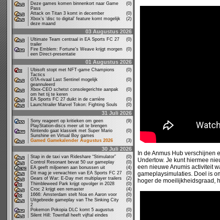
Deze games komen binnenkort naar Game
(0)
Pass
Attack on Titan 3 komt in december
(0)
Xbox’s ‘disc to digital’ feature komt mogelijk
(2)
deze maand
03 Augustus 2026
Ultimate Team centraal in EA Sports FC 27
(0)
trailer
Fire Emblem: Fortune's Weave krijgt morgen
(0)
een Direct-presentatie
01 Augustus 2026
Ubisoft stopt met NFT-game Champions
(0)
Tactics
GTA-rivaal Last Sentinel mogelijk
(0)
geannuleerd
Xbox-CEO schetst consolegerichte aanpak
(0)
om het tij te keren
EA Sports FC 27 duikt in de carrière
(0)
Launchtrailer Marvel Tokon: Fighting Souls
(0)
31 Juli 2026
Sony reageert op kritieken om geen
(9)
PlayStation-discs meer uit te brengen
Nintendo gaat klassiek met Super Mario
(0)
Sunshine en Virtual Boy games
Gamed Gamekalender Augustus 2026
(3)
30 Juli 2026
In de Anmus Hub verschijnen er
Stap in de taxi van Rideshare “Stimulator”
(0)
Undertow. Je kunt hiermee nieuw
Control Resonant bevat 50 uur gameplay
(0)
een nieuwe Anumis activiteit wa
EA geeft miljoenen aan bonussen uit
(4)
Dit mag je verwachten van EA Sports FC 27
(0)
gameplaysimulaties. Doel is om
Gears of War: E-Day met multiplayer trailers
(2)
hoger de moeilijkheidsgraad,
Thimbleweed Park krijgt opvolger in 2028
(0)
Croc 2 krijgt een remaster
(4)
1666: Amsterdam stelt Noa en Aaron voor
(0)
Uitgebreide gameplay van The Sinking City
(0)
2
Pokemon Pokopia DLC komt 5 augustus
(0)
Silent Hill: Townfall heeft vijftal eindes
(0)