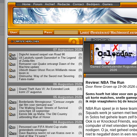
Home
Forum
Archief
Redactie
Contact
Bedrijven
Games
User:
Pass:
Login!
(
Registreren
)
Wachtwoord verg
07 Augustus 2026
DigixArt teased sequel van Road 96
(0)
Uli Latukefu speelt Ganondorf in The Legend
(0)
of Zelda-film
Remaster van Quake ontvangt Dawn of the
(0)
Gamed Gamekalender Augustus
Machine-update
2026
Ubisoft blaast Ghost Recon Wildlands nieuw
(0)
leven in
Onimusha: Way of the Sword met Severing
(0)
Fates-trailer
Review:
NBA The Run
06 Augustus 2026
Door Rene Groen op 19-06-2026 
Grand Theft Auto VI: An Extended Look
(13)
komt 27 augustus
Soms hoeft het idee voor een ga
05 Augustus 2026
uit korte matches, snelle gamep
ik mijn vraagtekens bij de keuz
Borderlands filmregisseur: "Censuur zorgde
(0)
dat film voor niemand was"
The Walking Dead: Streets of Survival
(2)
NBA Run speel je in twee teams 
verschijnt 18 september
Squads werk je samen met twee 
Eerste blik op Mafia: The Old Country
(0)
in Solos het gehele team zelf b
uitbreiding Man of Honor
Ook is er Knockout Friends, wa
04 Augustus 2026
computer of met vrienden tegen 
Personeel van FIFA World Cup studio
(0)
nodigen. O ja, niet geheel onbel
grotendeels ontslagen
Dave Bautista neemt rol van Kratos over in
(3)
niet te negatief doen in een re
God of War TV-serie?