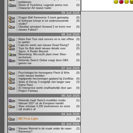
problemen
Ghost of Tsushima: Legends anime met
(0)
Character Art teaser trailer
09 Juli 2026
Dragon Ball Xenoverse 3 toont gameplay
(0)
id Software krimpt in tot ondersteunende
(6)
studio?
Obsidian annuleert Avowed 2 en komt met
(0)
nieuwe Fallout?
08 Juli 2026
Mario Kart Tour sluit servers en is niet offline
(0)
te spelen
Capcom werkt aan nieuwe Dead Rising?
(3)
Toys for Bob deelt nieuwe details over
(0)
Spyro: A Realm Beyond
Bloomberg: Microsoft plant meer Xbox-
(0)
exclusives
Nintendo Switch Online voegt deze GBA
(0)
games toe
07 Juli 2026
Psychologische horrorgame Flesh & Wire
(0)
toont nieuwe beelden
Ingrijpende herzieningen gepland bij ZeniMax
(0)
State of Decay 3 mogelijk niet langer naar
(3)
Game Pass
IO Interactive werkt onafhankelijk door aan
(0)
Project Fantasy
06 Juli 2026
Nintendo haalt Switch-modellen medio
(1)
februari 2027 uit de Europese handel
Xbox ontslaat 3.200 werknemers en stoot
(0)
vijf studio's af
04 Juli 2026
007 First Light
(3)
02 Juli 2026
Nieuwe Metroid in de maak onder de naam
(2)
Ravenous?