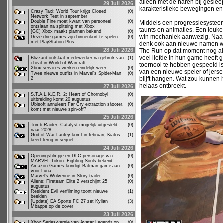
alleen met de haren bij gesle
29 Juli 2026
karakteristieke bewegingen en
Crazy Taxi: World Tour krijgt Closed
(0)
Network Test in september
Double Fine moet kwart van personeel
(0)
Middels een progressiesystee
ontslaan na splitsing met Xbox
taunts en animaties. Een leuke
[GC] Xbox maakt plannen bekend
(0)
win mechaniek aanwezig. Naarm
Deze drie games zijn binnenkort te spelen
(0)
met PlayStation Plus
denk ook aan nieuwe namen waa
28 Juli 2026
The Run op dat moment nog alti
veel liefde in hun game heeft 
Blizzard ontslaat medewerker na gebruik van
(1)
cheat in World of Warcraft
toernooi te hebben gespeeld i
Xbox-services werken eindelijk weer
(0)
van een nieuwe speler of jerse
Twee nieuwe outfits in Marvel's Spider-Man
(0)
blijft hangen. Wat zou kunnen
2
helaas ontbreekt.
27 Juli 2026
S.T.A.L.K.E.R. 2: Heart of Chornobyl
(0)
uitbreiding komt 20 augustus
Ubisoft annuleert Far Cry extraction shooter,
(0)
komt met nieuwe spin-off?
25 Juli 2026
Tomb Raider: Catalyst mogelijk uitgesteld
(0)
naar 2028
God of War Laufey komt in februari, Kratos
(1)
keert terug in sequel
24 Juli 2026
Openingsfilmpje en DLC personage van
(0)
MARVEL Tokon: Fighting Souls bekend
Amazon Games kondigt Batman game aan
(0)
voor Luna
Marvel's Wolverine in Story trailer
(0)
Aliens: Fireteam Elite 2 verschijnt 25
(0)
augustus
Resident Evil verfilming toont nieuwe
(1)
beelden
[Update] EA Sports FC 27 zet Kylian
(3)
Mbappé op de cover
23 Juli 2026
Xbox Series-versie van Avatar Legends op
(0)