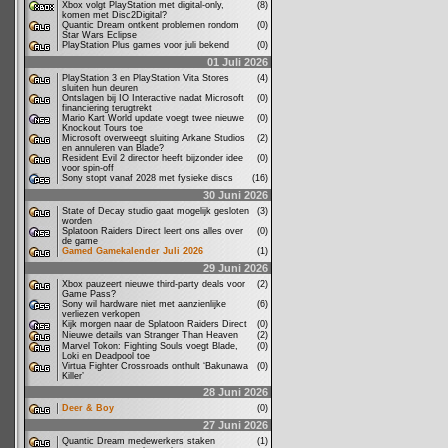
Xbox volgt PlayStation met digital-only,
(8)
komen met Disc2Digital?
Quantic Dream ontkent problemen rondom
(0)
Star Wars Eclipse
PlayStation Plus games voor juli bekend
(0)
01 Juli 2026
PlayStation 3 en PlayStation Vita Stores
(4)
sluiten hun deuren
Ontslagen bij IO Interactive nadat Microsoft
(0)
financiering terugtrekt
Mario Kart World update voegt twee nieuwe
(0)
Knockout Tours toe
Microsoft overweegt sluiting Arkane Studios
(2)
en annuleren van Blade?
Resident Evil 2 director heeft bijzonder idee
(0)
voor spin-off
Sony stopt vanaf 2028 met fysieke discs
(16)
30 Juni 2026
State of Decay studio gaat mogelijk gesloten
(3)
worden
Splatoon Raiders Direct leert ons alles over
(0)
de game
Gamed Gamekalender Juli 2026
(1)
29 Juni 2026
Xbox pauzeert nieuwe third-party deals voor
(2)
Game Pass?
Sony wil hardware niet met aanzienlijke
(6)
verliezen verkopen
Kijk morgen naar de Splatoon Raiders Direct
(0)
Nieuwe details van Stranger Than Heaven
(2)
Marvel Tokon: Fighting Souls voegt Blade,
(0)
Loki en Deadpool toe
Virtua Fighter Crossroads onthult ‘Bakunawa
(0)
Killer’
28 Juni 2026
Deer & Boy
(0)
27 Juni 2026
Quantic Dream medewerkers staken
(1)