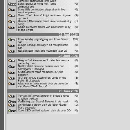
vanwege aanstaande ontslagen
Sonic producer komt met Tetris
(0)
animatieserie
Sony blijft vertrouwen uitspreken in live-
(0)
service games
Grand Theft Auto VI krijgt nooit een uitgave
(9)
op disc?
Haunted Chocolatier heeft meer ontwikkeltijd
(1)
nodig
Game Overview trailer van Onimusha: Way
(0)
of the Sword
25 Juni 2026
Xbox kondigt prijsstijging van Xbox Series
(10)
aan
Bungie kondigt ontslagen en reorganisatie
(0)
aan
Ratatan komt pas drie maanden later uit
(0)
24 Juni 2026
Dragon Ball Xenoverse 3 trailer laat eerste
(0)
gameplay zien
Netflix strikt bekende namen voor hun
(0)
horrorgame Unhinged
Studio achter MIO: Memories in Orbit
(0)
gesloten
GTA eist nieuw slachtoffer: Lords of the
(4)
Fallen II uitgesteld
Alles wat je moet weten over de pre-order
(4)
van Grand Theft Auto VI
23 Juni 2026
Tencent lijkt investeringen in studio's terug
(0)
te willen trekken
Verfilming van Sea of Thieves in de maak
(0)
Ori director spreekt zich uit tegen Game
(1)
Pass strategie
Xbox CEO en Kojima laten zich uit over OD
(0)