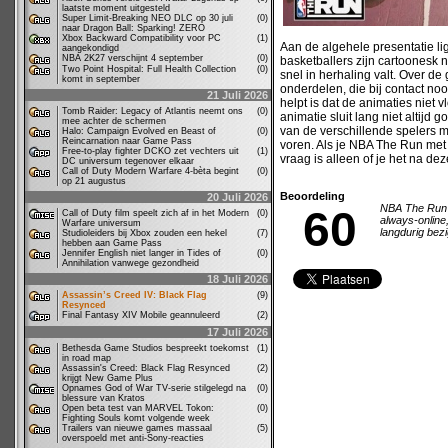
laatste moment uitgesteld
Super Limit-Breaking NEO DLC op 30 juli
(0)
naar Dragon Ball: Sparking! ZERO
Xbox Backward Compatibility voor PC
(1)
Aan de algehele presentatie ligt
aangekondigd
NBA 2K27 verschijnt 4 september
(0)
basketballers zijn cartoonesk 
Two Point Hospital: Full Health Collection
(0)
snel in herhaling valt. Over d
komt in september
onderdelen, die bij contact noo
21 Juli 2026
helpt is dat de animaties nie
Tomb Raider: Legacy of Atlantis neemt ons
(0)
animatie sluit lang niet altij
mee achter de schermen
van de verschillende spelers m
Halo: Campaign Evolved en Beast of
(0)
Reincarnation naar Game Pass
voren. Als je NBA The Run met 
Free-to-play fighter DCKO zet vechters uit
(1)
vraag is alleen of je het na dez
DC universum tegenover elkaar
Call of Duty Modern Warfare 4-bèta begint
(0)
op 21 augustus
Beoordeling
20 Juli 2026
NBA The Run c
60
Call of Duty film speelt zich af in het Modern
(0)
always-online
Warfare universum
langdurig bez
Studioleiders bij Xbox zouden een hekel
(7)
hebben aan Game Pass
Jennifer English niet langer in Tides of
(0)
Annihilation vanwege gezondheid
18 Juli 2026
Assassin’s Creed IV: Black Flag
(9)
Resynced
Final Fantasy XIV Mobile geannuleerd
(2)
17 Juli 2026
Bethesda Game Studios bespreekt toekomst
(1)
in road map
Assassin's Creed: Black Flag Resynced
(2)
krijgt New Game Plus
Opnames God of War TV-serie stilgelegd na
(0)
blessure van Kratos
Open beta test van MARVEL Tokon:
(0)
Fighting Souls komt volgende week
Trailers van nieuwe games massaal
(5)
overspoeld met anti-Sony-reacties