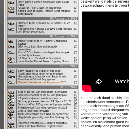
betekent wel dat als de servers
Deze games komen binnenkort naar Game
(0)
Pass
gewaarschuwd mens telt voor 
Attack on Titan 3 komt in december
(0)
Xbox’s ‘disc to digital’ feature komt mogelijk
(2)
deze maand
03 Augustus 2026
Ultimate Team centraal in EA Sports FC 27
(0)
trailer
Fire Emblem: Fortune's Weave krijgt morgen
(0)
een Direct-presentatie
01 Augustus 2026
Ubisoft stopt met NFT-game Champions
(0)
Tactics
GTA-rivaal Last Sentinel mogelijk
(0)
geannuleerd
Xbox-CEO schetst consolegerichte aanpak
(0)
om het tij te keren
EA Sports FC 27 duikt in de carrière
(0)
Launchtrailer Marvel Tokon: Fighting Souls
(0)
31 Juli 2026
Sony reageert op kritieken om geen
(9)
PlayStation-discs meer uit te brengen
Nintendo gaat klassiek met Super Mario
(0)
Sunshine en Virtual Boy games
Gamed Gamekalender Augustus 2026
(3)
30 Juli 2026
Stap in de taxi van Rideshare “Stimulator”
(0)
Control Resonant bevat 50 uur gameplay
(0)
Iedere match duurt slechts en
EA geeft miljoenen aan bonussen uit
(4)
Dit mag je verwachten van EA Sports FC 27
(0)
die steeds weer veranderen. Da
Gears of War: E-Day met multiplayer trailers
(2)
een match ineens nog maar één
Thimbleweed Park krijgt opvolger in 2028
(0)
omgedraaid: naast driepunters
Croc 2 krijgt een remaster
(4)
voortdurende verandering van 
1666: Amsterdam stelt Noa en Aaron voor
(0)
Uitgebreide gameplay van The Sinking City
(0)
welke spelers je op wil stellen. 
2
spelen, en als iemand goed is 
Pokemon Pokopia DLC komt 5 augustus
(0)
daadwerkelijk drie punten voor
Silent Hill: Townfall heeft vijftal eindes
(0)