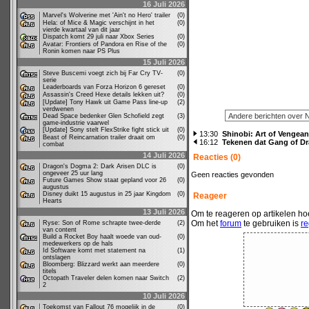
16 Juli 2026
Marvel's Wolverine met 'Ain't no Hero' trailer
(0)
Hela: of Mice & Magic verschijnt in het
(0)
vierde kwartaal van dit jaar
Dispatch komt 29 juli naar Xbox Series
(0)
Avatar: Frontiers of Pandora en Rise of the
(0)
Ronin komen naar PS Plus
15 Juli 2026
Steve Buscemi voegt zich bij Far Cry TV-
(0)
serie
Leaderboards van Forza Horizon 6 gereset
(0)
Assassin's Creed Hexe details lekken uit?
(0)
[Update] Tony Hawk uit Game Pass line-up
(2)
verdwenen
Dead Space bedenker Glen Schofield zegt
(3)
game-industrie vaarwel
[Update] Sony stelt FlexStrike fight stick uit
(0)
13:30
Shinobi: Art of Vengea
Beast of Reincarnation trailer draait om
(0)
16:12
Tekenen dat Gang of Dr
combat
14 Juli 2026
Reacties (0)
Dragon's Dogma 2: Dark Arisen DLC is
(0)
ongeveer 25 uur lang
Geen reacties gevonden
Future Games Show staat gepland voor 26
(0)
augustus
Disney duikt 15 augustus in 25 jaar Kingdom
(0)
Reageer
Hearts
13 Juli 2026
Om te reageren op artikelen hoe
Om het
forum
te gebruiken is
re
Ryse: Son of Rome schrapte twee-derde
(2)
van content
Build a Rocket Boy haalt woede van oud-
(0)
medewerkers op de hals
Id Software komt met statement na
(1)
ontslagen
Bloomberg: Blizzard werkt aan meerdere
(0)
titels
Octopath Traveler delen komen naar Switch
(2)
2
10 Juli 2026
Toekomst van Fallout 76 mogelijk in de
(0)