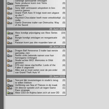
vanwege aanstaande ontslagen
Sonic producer komt met Tetris
(0)
animatieserie
Sony blijft vertrouwen uitspreken in live-
(0)
service games
Grand Theft Auto VI krijgt nooit een uitgave
(9)
op disc?
Haunted Chocolatier heeft meer ontwikkeltijd
(1)
nodig
Game Overview trailer van Onimusha: Way
(0)
of the Sword
25 Juni 2026
Xbox kondigt prijsstijging van Xbox Series
(10)
aan
Bungie kondigt ontslagen en reorganisatie
(0)
aan
Ratatan komt pas drie maanden later uit
(0)
24 Juni 2026
Dragon Ball Xenoverse 3 trailer laat eerste
(0)
gameplay zien
Netflix strikt bekende namen voor hun
(0)
horrorgame Unhinged
Studio achter MIO: Memories in Orbit
(0)
gesloten
GTA eist nieuw slachtoffer: Lords of the
(4)
Fallen II uitgesteld
Alles wat je moet weten over de pre-order
(4)
van Grand Theft Auto VI
23 Juni 2026
Tencent lijkt investeringen in studio's terug
(0)
te willen trekken
Verfilming van Sea of Thieves in de maak
(0)
Ori director spreekt zich uit tegen Game
(1)
Pass strategie
Xbox CEO en Kojima laten zich uit over OD
(0)