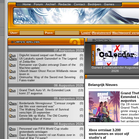
Home
Forum
Archief
Redactie
Contact
Bedrijven
Games
User:
Pass:
Login!
(
Registreren
)
Wachtwoord verg
07 Augustus 2026
DigixArt teased sequel van Road 96
(0)
Uli Latukefu speelt Ganondorf in The Legend
(0)
of Zelda-film
Remaster van Quake ontvangt Dawn of the
(0)
Gamed Gamekalender Augustus
Machine-update
2026
Ubisoft blaast Ghost Recon Wildlands nieuw
(0)
leven in
Onimusha: Way of the Sword met Severing
(0)
Fates-trailer
Belangrijk Nieuws
06 Augustus 2026
Grand Theft Auto VI: An Extended Look
(13)
Grand Thef
komt 27 augustus
Extended 
05 Augustus 2026
augustus
Borderlands filmregisseur: "Censuur zorgde
(0)
Op 19 novem
dat film voor niemand was"
Grand Theft 
The Walking Dead: Streets of Survival
(2)
grote vraag
verschijnt 18 september
meer zouden
Eerste blik op Mafia: The Old Country
(0)
Gelukkig hee
uitbreiding Man of Honor
het antwoor
04 Augustus 2026
Personeel van FIFA World Cup studio
(0)
Xbox ontslaat 3.200
grotendeels ontslagen
werknemers en stoot vijf
Dave Bautista neemt rol van Kratos over in
(3)
studio's af
God of War TV-serie?