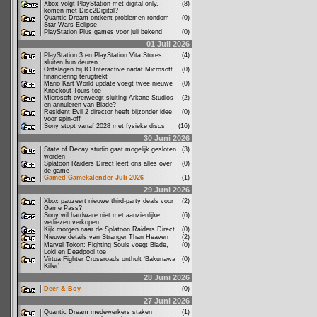
Xbox volgt PlayStation met digital-only,
(8)
komen met Disc2Digital?
Quantic Dream ontkent problemen rondom
(0)
Star Wars Eclipse
PlayStation Plus games voor juli bekend
(0)
01 Juli 2026
PlayStation 3 en PlayStation Vita Stores
(4)
sluiten hun deuren
Ontslagen bij IO Interactive nadat Microsoft
(0)
financiering terugtrekt
Mario Kart World update voegt twee nieuwe
(0)
Knockout Tours toe
Microsoft overweegt sluiting Arkane Studios
(2)
en annuleren van Blade?
Resident Evil 2 director heeft bijzonder idee
(0)
voor spin-off
Sony stopt vanaf 2028 met fysieke discs
(16)
30 Juni 2026
State of Decay studio gaat mogelijk gesloten
(3)
worden
Splatoon Raiders Direct leert ons alles over
(0)
de game
Gamed Gamekalender Juli 2026
(1)
29 Juni 2026
Xbox pauzeert nieuwe third-party deals voor
(2)
Game Pass?
Sony wil hardware niet met aanzienlijke
(6)
verliezen verkopen
Kijk morgen naar de Splatoon Raiders Direct
(0)
Nieuwe details van Stranger Than Heaven
(2)
Marvel Tokon: Fighting Souls voegt Blade,
(0)
Loki en Deadpool toe
Virtua Fighter Crossroads onthult ‘Bakunawa
(0)
Killer’
28 Juni 2026
Deer & Boy
(0)
27 Juni 2026
Quantic Dream medewerkers staken
(1)