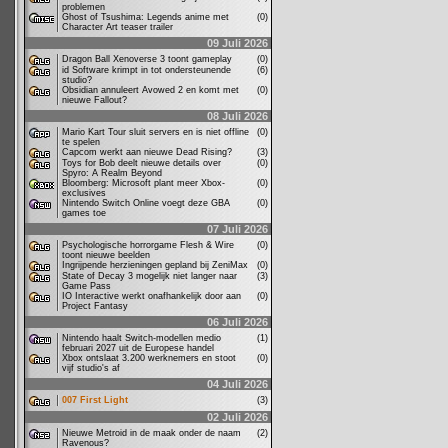
problemen
Ghost of Tsushima: Legends anime met
(0)
Character Art teaser trailer
09 Juli 2026
Dragon Ball Xenoverse 3 toont gameplay
(0)
id Software krimpt in tot ondersteunende
(6)
studio?
Obsidian annuleert Avowed 2 en komt met
(0)
nieuwe Fallout?
08 Juli 2026
Mario Kart Tour sluit servers en is niet offline
(0)
te spelen
Capcom werkt aan nieuwe Dead Rising?
(3)
Toys for Bob deelt nieuwe details over
(0)
Spyro: A Realm Beyond
Bloomberg: Microsoft plant meer Xbox-
(0)
exclusives
Nintendo Switch Online voegt deze GBA
(0)
games toe
07 Juli 2026
Psychologische horrorgame Flesh & Wire
(0)
toont nieuwe beelden
Ingrijpende herzieningen gepland bij ZeniMax
(0)
State of Decay 3 mogelijk niet langer naar
(3)
Game Pass
IO Interactive werkt onafhankelijk door aan
(0)
Project Fantasy
06 Juli 2026
Nintendo haalt Switch-modellen medio
(1)
februari 2027 uit de Europese handel
Xbox ontslaat 3.200 werknemers en stoot
(0)
vijf studio's af
04 Juli 2026
007 First Light
(3)
02 Juli 2026
Nieuwe Metroid in de maak onder de naam
(2)
Ravenous?