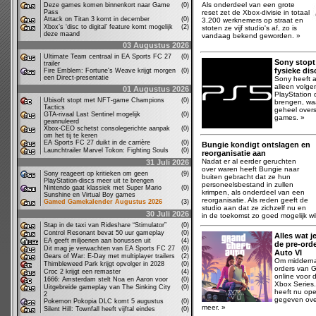
Als onderdeel van een grote
Deze games komen binnenkort naar Game
(0)
Pass
reset zet de Xbox-divisie in totaal
Attack on Titan 3 komt in december
(0)
3.200 werknemers op straat en
Xbox’s ‘disc to digital’ feature komt mogelijk
(2)
stoten ze vijf studio's af, zo is
deze maand
vandaag bekend geworden. »
03 Augustus 2026
Ultimate Team centraal in EA Sports FC 27
(0)
Sony stopt
trailer
fysieke dis
Fire Emblem: Fortune's Weave krijgt morgen
(0)
een Direct-presentatie
Sony heeft 
alleen volge
01 Augustus 2026
PlayStation d
Ubisoft stopt met NFT-game Champions
(0)
brengen, wa
Tactics
geheel overs
GTA-rivaal Last Sentinel mogelijk
(0)
games. »
geannuleerd
Xbox-CEO schetst consolegerichte aanpak
(0)
om het tij te keren
EA Sports FC 27 duikt in de carrière
(0)
Bungie kondigt ontslagen en
Launchtrailer Marvel Tokon: Fighting Souls
(0)
reorganisatie aan
Nadat er al eerder geruchten
31 Juli 2026
over waren heeft Bungie naar
Sony reageert op kritieken om geen
(9)
buiten gebracht dat ze hun
PlayStation-discs meer uit te brengen
personeelsbestand in zullen
Nintendo gaat klassiek met Super Mario
(0)
krimpen, als onderdeel van een
Sunshine en Virtual Boy games
reorganisatie. Als reden geeft de
Gamed Gamekalender Augustus 2026
(3)
studio aan dat ze zichzelf nu en
30 Juli 2026
in de toekomst zo goed mogelijk wil
Stap in de taxi van Rideshare “Stimulator”
(0)
Control Resonant bevat 50 uur gameplay
(0)
Alles wat 
EA geeft miljoenen aan bonussen uit
(4)
de pre-ord
Dit mag je verwachten van EA Sports FC 27
(0)
Auto VI
Gears of War: E-Day met multiplayer trailers
(2)
Om midderna
Thimbleweed Park krijgt opvolger in 2028
(0)
orders van G
Croc 2 krijgt een remaster
(4)
online voor 
1666: Amsterdam stelt Noa en Aaron voor
(0)
Xbox Series
Uitgebreide gameplay van The Sinking City
(0)
heeft nu op
2
gegeven over
Pokemon Pokopia DLC komt 5 augustus
(0)
meer. »
Silent Hill: Townfall heeft vijftal eindes
(0)