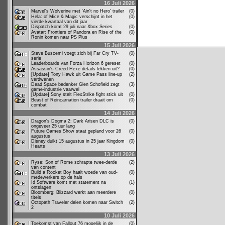
16 Juli 2026
Marvel's Wolverine met 'Ain't no Hero' trailer
(0)
Hela: of Mice & Magic verschijnt in het
(0)
vierde kwartaal van dit jaar
Dispatch komt 29 juli naar Xbox Series
(0)
Avatar: Frontiers of Pandora en Rise of the
(0)
Ronin komen naar PS Plus
15 Juli 2026
Steve Buscemi voegt zich bij Far Cry TV-
(0)
serie
Leaderboards van Forza Horizon 6 gereset
(0)
Assassin's Creed Hexe details lekken uit?
(0)
[Update] Tony Hawk uit Game Pass line-up
(2)
verdwenen
Dead Space bedenker Glen Schofield zegt
(3)
game-industrie vaarwel
[Update] Sony stelt FlexStrike fight stick uit
(0)
Beast of Reincarnation trailer draait om
(0)
combat
14 Juli 2026
Dragon's Dogma 2: Dark Arisen DLC is
(0)
ongeveer 25 uur lang
Future Games Show staat gepland voor 26
(0)
augustus
Disney duikt 15 augustus in 25 jaar Kingdom
(0)
Hearts
13 Juli 2026
Ryse: Son of Rome schrapte twee-derde
(2)
van content
Build a Rocket Boy haalt woede van oud-
(0)
medewerkers op de hals
Id Software komt met statement na
(1)
ontslagen
Bloomberg: Blizzard werkt aan meerdere
(0)
titels
Octopath Traveler delen komen naar Switch
(2)
2
10 Juli 2026
Toekomst van Fallout 76 mogelijk in de
(0)