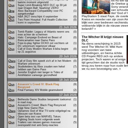
tot nu toe o
laatste moment uitgesteld
de Griekse 
Super Limit-Breaking NEO DLC op 30 juli
(0)
Sony verand
naar Dragon Ball: Sparking! ZERO
van schouder
Xbox Backward Compatibility voor PC
(1)
titel 'God of
aangekondigd
PlayStation 5 staat Faye, de over
NBA 2K27 verschijnt 4 september
(0)
Kratos en moeder van zijn zoon Atr
Two Point Hospital: Full Health Collection
(0)
blijkt een zeer bedreven vechtersb
komt in september
voldoende blijkt in de nieuwe vre
21 Juli 2026
belandt? »
Tomb Raider: Legacy of Atlantis neemt ons
(0)
mee achter de schermen
The Witcher III krijgt nieuwe
Halo: Campaign Evolved en Beast of
(0)
DLC
Reincarnation naar Game Pass
Free-to-play fighter DCKO zet vechters uit
(1)
Na diens verschijning in 2015
DC universum tegenover elkaar
werd The Witcher III: Wild Hunt
Call of Duty Modern Warfare 4-bèta begint
(0)
nog voorzien van twee
op 21 augustus
uitbreidingen, en hierna richtte
20 Juli 2026
CD Projekt RED zich op andere
projecten. Toch waren er al enige
Call of Duty film speelt zich af in het Modern
(0)
tijd geruchten dat de studio toch
Warfare universum
terug zou keren naar hun oude lief
Studioleiders bij Xbox zouden een hekel
(7)
we nu een bevestiging van. »
hebben aan Game Pass
Jennifer English niet langer in Tides of
(0)
Annihilation vanwege gezondheid
18 Juli 2026
Assassin’s Creed IV: Black Flag
(9)
Resynced
Final Fantasy XIV Mobile geannuleerd
(2)
17 Juli 2026
Bethesda Game Studios bespreekt toekomst
(1)
in road map
Assassin's Creed: Black Flag Resynced
(2)
krijgt New Game Plus
Opnames God of War TV-serie stilgelegd na
(0)
blessure van Kratos
Open beta test van MARVEL Tokon:
(0)
Fighting Souls komt volgende week
Trailers van nieuwe games massaal
(5)
overspoeld met anti-Sony-reacties