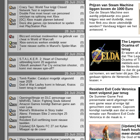
29 Juli 2026
Prijzen van Steam Machine
Crazy Taxi: World Tour krijgt Closed
(0)
liggen boven de 1000 Euro
Network Test in september
Dat de Steam Machine een
Double Fine moet kwart van personeel
(0)
aardig prijskaartje zou gaan
ontslaan na splitsing met Xbox
krijgen was wel duidelijk, maar
[GC] Xbox maakt plannen bekend
(0)
hoe flink zou deze uiteindelijk
Deze drie games zijn binnenkort te spelen
(0)
worden? Vandaag krijgen we het
met PlayStation Plus
antwoord. »
28 Juli 2026
Blizzard ontslaat medewerker na gebruik van
(1)
cheat in World of Warcraft
The Legend
Xbox-services werken eindelijk weer
(0)
Ocarina of 
Twee nieuwe outfits in Marvel's Spider-Man
(0)
terug
2
Er waren al 
27 Juli 2026
dat The Leg
S.T.A.L.K.E.R. 2: Heart of Chornobyl
(0)
Ocarina of T
uitbreiding komt 20 augustus
middels een 
Ubisoft annuleert Far Cry extraction shooter,
(0)
de Nintendo 
komt met nieuwe spin-off?
nu dat de ga
25 Juli 2026
zal komen, en wel later dit jaar. D
gedaan tijdens de Nintendo Direct
Tomb Raider: Catalyst mogelijk uitgesteld
(0)
teaser. »
naar 2028
God of War Laufey komt in februari, Kratos
(1)
keert terug in sequel
Resident Evil Code Veronica
24 Juli 2026
keert volgend jaar terug
De Summer Game Fest
Openingsfilmpje en DLC personage van
(0)
presentatie werd afgetrapt met
MARVEL Tokon: Fighting Souls bekend
een game waar al enige tijd
Amazon Games kondigt Batman game aan
(0)
geruchten over waren, Capcom
voor Luna
kondigt namelijk aan dat er een
Marvel's Wolverine in Story trailer
(0)
remake van Resident Evil Code
Aliens: Fireteam Elite 2 verschijnt 25
(0)
augustus
Veronica in de maak is. »
Resident Evil verfilming toont nieuwe
(1)
beelden
[Update] N
[Update] EA Sports FC 27 zet Kylian
(3)
Mbappé op de cover
heeft hoofd
meer detai
23 Juli 2026
De God of Wa
Xbox Series-versie van Avatar Legends op
(0)