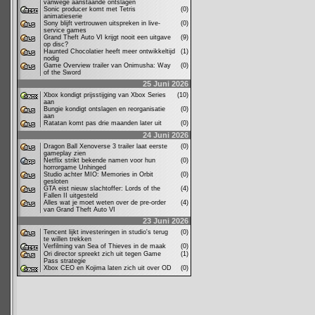
vanwege aanstaande ontslagen
Sonic producer komt met Tetris
(0)
animatieserie
Sony blijft vertrouwen uitspreken in live-
(0)
service games
Grand Theft Auto VI krijgt nooit een uitgave
(9)
op disc?
Haunted Chocolatier heeft meer ontwikkeltijd
(1)
nodig
Game Overview trailer van Onimusha: Way
(0)
of the Sword
25 Juni 2026
Xbox kondigt prijsstijging van Xbox Series
(10)
aan
Bungie kondigt ontslagen en reorganisatie
(0)
aan
Ratatan komt pas drie maanden later uit
(0)
24 Juni 2026
Dragon Ball Xenoverse 3 trailer laat eerste
(0)
gameplay zien
Netflix strikt bekende namen voor hun
(0)
horrorgame Unhinged
Studio achter MIO: Memories in Orbit
(0)
gesloten
GTA eist nieuw slachtoffer: Lords of the
(4)
Fallen II uitgesteld
Alles wat je moet weten over de pre-order
(4)
van Grand Theft Auto VI
23 Juni 2026
Tencent lijkt investeringen in studio's terug
(0)
te willen trekken
Verfilming van Sea of Thieves in de maak
(0)
Ori director spreekt zich uit tegen Game
(1)
Pass strategie
Xbox CEO en Kojima laten zich uit over OD
(0)