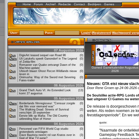
Home
Forum
Archief
Redactie
Contact
Bedrijven
Games
User:
Pass:
Login!
(
Registreren
)
Wachtwoord verg
07 Augustus 2026
DigixArt teased sequel van Road 96
(0)
Uli Latukefu speelt Ganondorf in The Legend
(0)
of Zelda-film
Remaster van Quake ontvangt Dawn of the
(0)
Gamed Gamekalender Augustus
Machine-update
2026
Ubisoft blaast Ghost Recon Wildlands nieuw
(0)
leven in
Onimusha: Way of the Sword met Severing
(0)
Fates-trailer
Nieuws:
GTA eist nieuw slachto
06 Augustus 2026
Door Rene Groen op 24-06-2026 
Grand Theft Auto VI: An Extended Look
(13)
komt 27 augustus
De Soulslike actie-RPG Lords of 
05 Augustus 2026
laat uitgever CI Games nu wete
Borderlands filmregisseur: "Censuur zorgde
(0)
De release is doorgeschoven n
dat film voor niemand was"
The Walking Dead: Streets of Survival
(2)
weten. Als reden noemen ze kw
verschijnt 18 september
feestdagenperiode"
. En we we
Eerste blik op Mafia: The Old Country
(0)
uitbreiding Man of Honor
quote:
04 Augustus 2026
Personeel van FIFA World Cup studio
(0)
"Naarmate de ontwikke
grotendeels ontslagen
Gameplay Feedback Tea
Dave Bautista neemt rol van Kratos over in
(3)
God of War TV-serie?