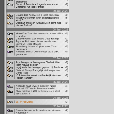
problemen
Ghost of Tsushima: Legends anime met
(0)
Character Art teaser trailer
09 Juli 2026
Dragon Ball Xenoverse 3 toont gameplay
(0)
id Software krimpt in tot ondersteunende
(6)
studio?
Obsidian annuleert Avowed 2 en komt met
(0)
nieuwe Fallout?
08 Juli 2026
Mario Kart Tour sluit servers en is niet offline
(0)
te spelen
Capcom werkt aan nieuwe Dead Rising?
(3)
Toys for Bob deelt nieuwe details over
(0)
Spyro: A Realm Beyond
Bloomberg: Microsoft plant meer Xbox-
(0)
exclusives
Nintendo Switch Online voegt deze GBA
(0)
games toe
07 Juli 2026
Psychologische horrorgame Flesh & Wire
(0)
toont nieuwe beelden
Ingrijpende herzieningen gepland bij ZeniMax
(0)
State of Decay 3 mogelijk niet langer naar
(3)
Game Pass
IO Interactive werkt onafhankelijk door aan
(0)
Project Fantasy
06 Juli 2026
Nintendo haalt Switch-modellen medio
(1)
februari 2027 uit de Europese handel
Xbox ontslaat 3.200 werknemers en stoot
(0)
vijf studio's af
04 Juli 2026
007 First Light
(3)
02 Juli 2026
Nieuwe Metroid in de maak onder de naam
(2)
Ravenous?