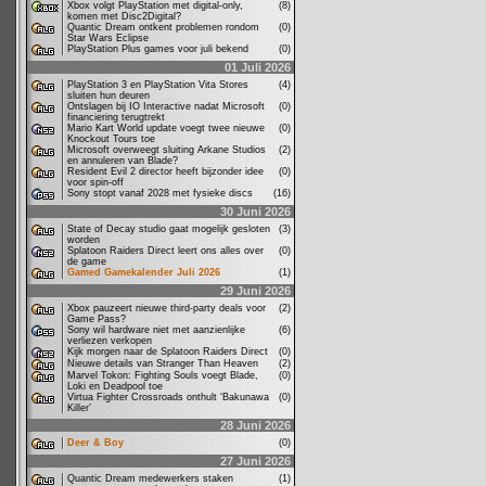
Xbox volgt PlayStation met digital-only,
(8)
komen met Disc2Digital?
Quantic Dream ontkent problemen rondom
(0)
Star Wars Eclipse
PlayStation Plus games voor juli bekend
(0)
01 Juli 2026
PlayStation 3 en PlayStation Vita Stores
(4)
sluiten hun deuren
Ontslagen bij IO Interactive nadat Microsoft
(0)
financiering terugtrekt
Mario Kart World update voegt twee nieuwe
(0)
Knockout Tours toe
Microsoft overweegt sluiting Arkane Studios
(2)
en annuleren van Blade?
Resident Evil 2 director heeft bijzonder idee
(0)
voor spin-off
Sony stopt vanaf 2028 met fysieke discs
(16)
30 Juni 2026
State of Decay studio gaat mogelijk gesloten
(3)
worden
Splatoon Raiders Direct leert ons alles over
(0)
de game
Gamed Gamekalender Juli 2026
(1)
29 Juni 2026
Xbox pauzeert nieuwe third-party deals voor
(2)
Game Pass?
Sony wil hardware niet met aanzienlijke
(6)
verliezen verkopen
Kijk morgen naar de Splatoon Raiders Direct
(0)
Nieuwe details van Stranger Than Heaven
(2)
Marvel Tokon: Fighting Souls voegt Blade,
(0)
Loki en Deadpool toe
Virtua Fighter Crossroads onthult ‘Bakunawa
(0)
Killer’
28 Juni 2026
Deer & Boy
(0)
27 Juni 2026
Quantic Dream medewerkers staken
(1)