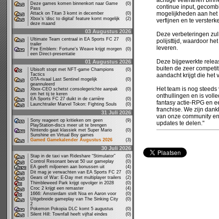
achtige veteranen bin
Deze games komen binnenkort naar Game
(0)
continue input, gecombi
Pass
mogelijkheden aan het l
Attack on Titan 3 komt in december
(0)
Xbox’s ‘disc to digital’ feature komt mogelijk
(2)
verfijnen en te versterk
deze maand
03 Augustus 2026
Deze verbeteringen zulle
Ultimate Team centraal in EA Sports FC 27
(0)
polijsttijd, waardoor he
trailer
leveren.
Fire Emblem: Fortune's Weave krijgt morgen
(0)
een Direct-presentatie
Deze bijgewerkte releas
01 Augustus 2026
buiten de zeer competi
Ubisoft stopt met NFT-game Champions
(0)
Tactics
aandacht krijgt die het 
GTA-rivaal Last Sentinel mogelijk
(0)
geannuleerd
Het team is nog steeds 
Xbox-CEO schetst consolegerichte aanpak
(0)
om het tij te keren
onthullingen en is voll
EA Sports FC 27 duikt in de carrière
(0)
fantasy actie-RPG en e
Launchtrailer Marvel Tokon: Fighting Souls
(0)
franchise. We zijn dan
31 Juli 2026
van onze community en
Sony reageert op kritieken om geen
(9)
updates te delen."
PlayStation-discs meer uit te brengen
Nintendo gaat klassiek met Super Mario
(0)
Sunshine en Virtual Boy games
Gamed Gamekalender Augustus 2026
(3)
30 Juli 2026
Stap in de taxi van Rideshare “Stimulator”
(0)
Control Resonant bevat 50 uur gameplay
(0)
EA geeft miljoenen aan bonussen uit
(4)
Dit mag je verwachten van EA Sports FC 27
(0)
Gears of War: E-Day met multiplayer trailers
(2)
Thimbleweed Park krijgt opvolger in 2028
(0)
Croc 2 krijgt een remaster
(4)
1666: Amsterdam stelt Noa en Aaron voor
(0)
Uitgebreide gameplay van The Sinking City
(0)
2
Pokemon Pokopia DLC komt 5 augustus
(0)
Silent Hill: Townfall heeft vijftal eindes
(0)