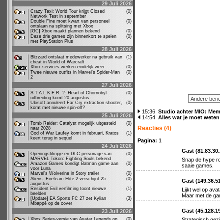
29 Juli 2026
Crazy Taxi: World Tour krijgt Closed
(0)
Network Test in september
Double Fine moet kwart van personeel
(0)
ontslaan na splitsing met Xbox
[GC] Xbox maakt plannen bekend
(0)
Deze drie games zijn binnenkort te spelen
(0)
met PlayStation Plus
28 Juli 2026
Blizzard ontslaat medewerker na gebruik van
(1)
cheat in World of Warcraft
Xbox-services werken eindelijk weer
(0)
Twee nieuwe outfits in Marvel's Spider-Man
(0)
2
27 Juli 2026
S.T.A.L.K.E.R. 2: Heart of Chornobyl
(0)
uitbreiding komt 20 augustus
Ubisoft annuleert Far Cry extraction shooter,
(0)
komt met nieuwe spin-off?
15:36
Studio achter MIO: Memo
25 Juli 2026
14:54
Alles wat je moet weten
Tomb Raider: Catalyst mogelijk uitgesteld
(0)
Reacties (4)
naar 2028
God of War Laufey komt in februari, Kratos
(1)
keert terug in sequel
Pagina:
1
24 Juli 2026
Gast (81.83.30
Openingsfilmpje en DLC personage van
(0)
MARVEL Tokon: Fighting Souls bekend
Snap de hype ron
Amazon Games kondigt Batman game aan
(0)
saaie games.
voor Luna
Marvel's Wolverine in Story trailer
(0)
Aliens: Fireteam Elite 2 verschijnt 25
(0)
Gast (149.36.5
augustus
Resident Evil verfilming toont nieuwe
(1)
Lijkt wel op ava
beelden
Maar met de gam
[Update] EA Sports FC 27 zet Kylian
(3)
Mbappé op de cover
Gast (45.128.1
23 Juli 2026
Xbox Series-versie van Avatar Legends op
(0)
Strategisch gez