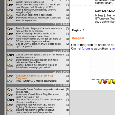
laatste moment uitgesteld
oktober gaat CI
Super Limit-Breaking NEO DLC op 30 juli
(0)
naar Dragon Ball: Sparking! ZERO
Xbox Backward Compatibility voor PC
(1)
Gast (217.122.
aangekondigd
NBA 2K27 verschijnt 4 september
(0)
Ik begrijp het 
Two Point Hospital: Full Health Collection
(0)
GTA geven. Wat z
komt in september
deze achterlijke
21 Juli 2026
Tomb Raider: Legacy of Atlantis neemt ons
(0)
Pagina:
1
mee achter de schermen
Halo: Campaign Evolved en Beast of
(0)
Reincarnation naar Game Pass
Reageer
Free-to-play fighter DCKO zet vechters uit
(1)
DC universum tegenover elkaar
Call of Duty Modern Warfare 4-bèta begint
(0)
Om te reageren op artikelen hoe
op 21 augustus
Om het
forum
te gebruiken is
re
20 Juli 2026
Call of Duty film speelt zich af in het Modern
(0)
Warfare universum
Studioleiders bij Xbox zouden een hekel
(7)
hebben aan Game Pass
Jennifer English niet langer in Tides of
(0)
Annihilation vanwege gezondheid
18 Juli 2026
Assassin’s Creed IV: Black Flag
(9)
Resynced
Final Fantasy XIV Mobile geannuleerd
(2)
17 Juli 2026
Bethesda Game Studios bespreekt toekomst
(1)
in road map
Assassin's Creed: Black Flag Resynced
(2)
krijgt New Game Plus
Opnames God of War TV-serie stilgelegd na
(0)
blessure van Kratos
Open beta test van MARVEL Tokon:
(0)
Fighting Souls komt volgende week
Trailers van nieuwe games massaal
(5)
overspoeld met anti-Sony-reacties