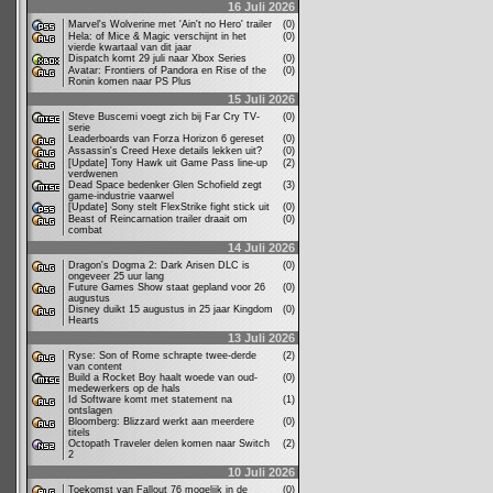
16 Juli 2026
Marvel's Wolverine met 'Ain't no Hero' trailer
(0)
Hela: of Mice & Magic verschijnt in het
(0)
vierde kwartaal van dit jaar
Dispatch komt 29 juli naar Xbox Series
(0)
Avatar: Frontiers of Pandora en Rise of the
(0)
Ronin komen naar PS Plus
15 Juli 2026
Steve Buscemi voegt zich bij Far Cry TV-
(0)
serie
Leaderboards van Forza Horizon 6 gereset
(0)
Assassin's Creed Hexe details lekken uit?
(0)
[Update] Tony Hawk uit Game Pass line-up
(2)
verdwenen
Dead Space bedenker Glen Schofield zegt
(3)
game-industrie vaarwel
[Update] Sony stelt FlexStrike fight stick uit
(0)
Beast of Reincarnation trailer draait om
(0)
combat
14 Juli 2026
Dragon's Dogma 2: Dark Arisen DLC is
(0)
ongeveer 25 uur lang
Future Games Show staat gepland voor 26
(0)
augustus
Disney duikt 15 augustus in 25 jaar Kingdom
(0)
Hearts
13 Juli 2026
Ryse: Son of Rome schrapte twee-derde
(2)
van content
Build a Rocket Boy haalt woede van oud-
(0)
medewerkers op de hals
Id Software komt met statement na
(1)
ontslagen
Bloomberg: Blizzard werkt aan meerdere
(0)
titels
Octopath Traveler delen komen naar Switch
(2)
2
10 Juli 2026
Toekomst van Fallout 76 mogelijk in de
(0)