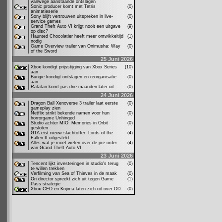
vanwege aanstaande ontslagen
Sonic producer komt met Tetris
(0)
animatieserie
Sony blijft vertrouwen uitspreken in live-
(0)
service games
Grand Theft Auto VI krijgt nooit een uitgave
(9)
op disc?
Haunted Chocolatier heeft meer ontwikkeltijd
(1)
nodig
Game Overview trailer van Onimusha: Way
(0)
of the Sword
25 Juni 2026
Xbox kondigt prijsstijging van Xbox Series
(10)
aan
Bungie kondigt ontslagen en reorganisatie
(0)
aan
Ratatan komt pas drie maanden later uit
(0)
24 Juni 2026
Dragon Ball Xenoverse 3 trailer laat eerste
(0)
gameplay zien
Netflix strikt bekende namen voor hun
(0)
horrorgame Unhinged
Studio achter MIO: Memories in Orbit
(0)
gesloten
GTA eist nieuw slachtoffer: Lords of the
(4)
Fallen II uitgesteld
Alles wat je moet weten over de pre-order
(4)
van Grand Theft Auto VI
23 Juni 2026
Tencent lijkt investeringen in studio's terug
(0)
te willen trekken
Verfilming van Sea of Thieves in de maak
(0)
Ori director spreekt zich uit tegen Game
(1)
Pass strategie
Xbox CEO en Kojima laten zich uit over OD
(0)