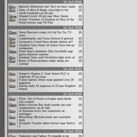
16 Juli 2026
Marvel's Wolverine met 'Ain't no Hero' trailer
(0)
Hela: of Mice & Magic verschijnt in het
(0)
vierde kwartaal van dit jaar
Dispatch komt 29 juli naar Xbox Series
(0)
Avatar: Frontiers of Pandora en Rise of the
(0)
Ronin komen naar PS Plus
15 Juli 2026
Steve Buscemi voegt zich bij Far Cry TV-
(0)
serie
Leaderboards van Forza Horizon 6 gereset
(0)
Assassin's Creed Hexe details lekken uit?
(0)
[Update] Tony Hawk uit Game Pass line-up
(2)
verdwenen
Dead Space bedenker Glen Schofield zegt
(3)
game-industrie vaarwel
[Update] Sony stelt FlexStrike fight stick uit
(0)
Beast of Reincarnation trailer draait om
(0)
combat
14 Juli 2026
Dragon's Dogma 2: Dark Arisen DLC is
(0)
ongeveer 25 uur lang
Future Games Show staat gepland voor 26
(0)
augustus
Disney duikt 15 augustus in 25 jaar Kingdom
(0)
Hearts
13 Juli 2026
Ryse: Son of Rome schrapte twee-derde
(2)
van content
Build a Rocket Boy haalt woede van oud-
(0)
medewerkers op de hals
Id Software komt met statement na
(1)
ontslagen
Bloomberg: Blizzard werkt aan meerdere
(0)
titels
Octopath Traveler delen komen naar Switch
(2)
2
10 Juli 2026
Toekomst van Fallout 76 mogelijk in de
(0)