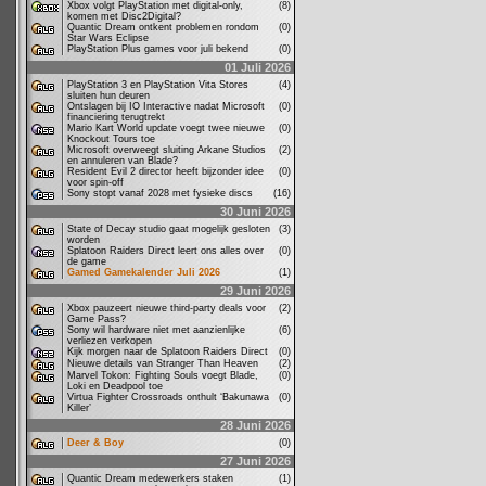
Xbox volgt PlayStation met digital-only,
(8)
komen met Disc2Digital?
Quantic Dream ontkent problemen rondom
(0)
Star Wars Eclipse
PlayStation Plus games voor juli bekend
(0)
01 Juli 2026
PlayStation 3 en PlayStation Vita Stores
(4)
sluiten hun deuren
Ontslagen bij IO Interactive nadat Microsoft
(0)
financiering terugtrekt
Mario Kart World update voegt twee nieuwe
(0)
Knockout Tours toe
Microsoft overweegt sluiting Arkane Studios
(2)
en annuleren van Blade?
Resident Evil 2 director heeft bijzonder idee
(0)
voor spin-off
Sony stopt vanaf 2028 met fysieke discs
(16)
30 Juni 2026
State of Decay studio gaat mogelijk gesloten
(3)
worden
Splatoon Raiders Direct leert ons alles over
(0)
de game
Gamed Gamekalender Juli 2026
(1)
29 Juni 2026
Xbox pauzeert nieuwe third-party deals voor
(2)
Game Pass?
Sony wil hardware niet met aanzienlijke
(6)
verliezen verkopen
Kijk morgen naar de Splatoon Raiders Direct
(0)
Nieuwe details van Stranger Than Heaven
(2)
Marvel Tokon: Fighting Souls voegt Blade,
(0)
Loki en Deadpool toe
Virtua Fighter Crossroads onthult ‘Bakunawa
(0)
Killer’
28 Juni 2026
Deer & Boy
(0)
27 Juni 2026
Quantic Dream medewerkers staken
(1)