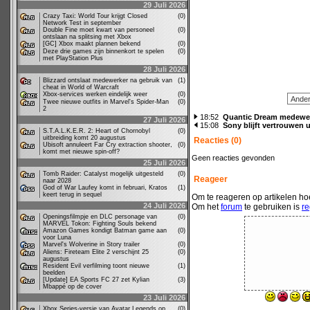
29 Juli 2026
Crazy Taxi: World Tour krijgt Closed
(0)
Network Test in september
Double Fine moet kwart van personeel
(0)
ontslaan na splitsing met Xbox
[GC] Xbox maakt plannen bekend
(0)
Deze drie games zijn binnenkort te spelen
(0)
met PlayStation Plus
28 Juli 2026
Blizzard ontslaat medewerker na gebruik van
(1)
cheat in World of Warcraft
Xbox-services werken eindelijk weer
(0)
Twee nieuwe outfits in Marvel's Spider-Man
(0)
2
18:52
Quantic Dream medewer
27 Juli 2026
15:08
Sony blijft vertrouwen 
S.T.A.L.K.E.R. 2: Heart of Chornobyl
(0)
uitbreiding komt 20 augustus
Reacties (0)
Ubisoft annuleert Far Cry extraction shooter,
(0)
komt met nieuwe spin-off?
Geen reacties gevonden
25 Juli 2026
Tomb Raider: Catalyst mogelijk uitgesteld
(0)
Reageer
naar 2028
God of War Laufey komt in februari, Kratos
(1)
keert terug in sequel
Om te reageren op artikelen hoe
24 Juli 2026
Om het
forum
te gebruiken is
re
Openingsfilmpje en DLC personage van
(0)
MARVEL Tokon: Fighting Souls bekend
Amazon Games kondigt Batman game aan
(0)
voor Luna
Marvel's Wolverine in Story trailer
(0)
Aliens: Fireteam Elite 2 verschijnt 25
(0)
augustus
Resident Evil verfilming toont nieuwe
(1)
beelden
[Update] EA Sports FC 27 zet Kylian
(3)
Mbappé op de cover
23 Juli 2026
Xbox Series-versie van Avatar Legends op
(0)