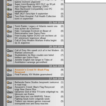
laatste moment uitgesteld
Super Limit-Breaking NEO DLC op 30 juli
(0)
naar Dragon Ball: Sparking! ZERO
Xbox Backward Compatibility voor PC
(1)
aangekondigd
NBA 2K27 verschijnt 4 september
(0)
Two Point Hospital: Full Health Collection
(0)
komt in september
21 Juli 2026
Tomb Raider: Legacy of Atlantis neemt ons
(0)
mee achter de schermen
Halo: Campaign Evolved en Beast of
(0)
Reincarnation naar Game Pass
Free-to-play fighter DCKO zet vechters uit
(1)
DC universum tegenover elkaar
Call of Duty Modern Warfare 4-bèta begint
(0)
op 21 augustus
20 Juli 2026
Call of Duty film speelt zich af in het Modern
(0)
Warfare universum
Studioleiders bij Xbox zouden een hekel
(7)
hebben aan Game Pass
Jennifer English niet langer in Tides of
(0)
Annihilation vanwege gezondheid
18 Juli 2026
Assassin’s Creed IV: Black Flag
(9)
Resynced
Final Fantasy XIV Mobile geannuleerd
(2)
17 Juli 2026
Bethesda Game Studios bespreekt toekomst
(1)
in road map
Assassin's Creed: Black Flag Resynced
(2)
krijgt New Game Plus
Opnames God of War TV-serie stilgelegd na
(0)
blessure van Kratos
Open beta test van MARVEL Tokon:
(0)
Fighting Souls komt volgende week
Trailers van nieuwe games massaal
(5)
overspoeld met anti-Sony-reacties