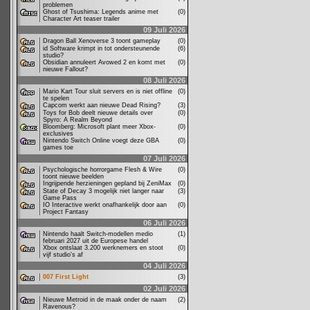
problemen
Ghost of Tsushima: Legends anime met
(0)
Character Art teaser trailer
09 Juli 2026
Dragon Ball Xenoverse 3 toont gameplay
(0)
id Software krimpt in tot ondersteunende
(6)
studio?
Obsidian annuleert Avowed 2 en komt met
(0)
nieuwe Fallout?
08 Juli 2026
Mario Kart Tour sluit servers en is niet offline
(0)
te spelen
Capcom werkt aan nieuwe Dead Rising?
(3)
Toys for Bob deelt nieuwe details over
(0)
Spyro: A Realm Beyond
Bloomberg: Microsoft plant meer Xbox-
(0)
exclusives
Nintendo Switch Online voegt deze GBA
(0)
games toe
07 Juli 2026
Psychologische horrorgame Flesh & Wire
(0)
toont nieuwe beelden
Ingrijpende herzieningen gepland bij ZeniMax
(0)
State of Decay 3 mogelijk niet langer naar
(3)
Game Pass
IO Interactive werkt onafhankelijk door aan
(0)
Project Fantasy
06 Juli 2026
Nintendo haalt Switch-modellen medio
(1)
februari 2027 uit de Europese handel
Xbox ontslaat 3.200 werknemers en stoot
(0)
vijf studio's af
04 Juli 2026
007 First Light
(3)
02 Juli 2026
Nieuwe Metroid in de maak onder de naam
(2)
Ravenous?