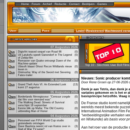
Home
Forum
Archief
Redactie
Contact
Bedrijven
Games
User:
Pass:
Login!
(
Registreren
)
Wachtwoord verg
07 Augustus 2026
DigixArt teased sequel van Road 96
(0)
Uli Latukefu speelt Ganondorf in The Legend
(0)
of Zelda-film
Remaster van Quake ontvangt Dawn of the
(0)
Machine-update
Top 10 - Slechtste Uwe Boll Films
Ubisoft blaast Ghost Recon Wildlands nieuw
(0)
leven in
Onimusha: Way of the Sword met Severing
(0)
Fates-trailer
Nieuws:
Sonic producer komt 
06 Augustus 2026
Door Rene Groen op 27-06-2026 
Grand Theft Auto VI: An Extended Look
(13)
komt 27 augustus
Denk je aan Tetris, dan denk je a
05 Augustus 2026
variaties gekomen en is het er a
basisprincipe hetzelfde. Vraag i
Borderlands filmregisseur: "Censuur zorgde
(0)
dat film voor niemand was"
The Walking Dead: Streets of Survival
(2)
De Franse studio komt namelijk
verschijnt 18 september
werelds meest bekende puzzel
Eerste blik op Mafia: The Old Country
(0)
International Animation Film F
uitbreiding Man of Honor
"verbeeldingsrijke verhalen v
04 Augustus 2026
en Wiskunde) als basis voor p
Personeel van FIFA World Cup studio
(0)
grotendeels ontslagen
Dave Bautista neemt rol van Kratos over in
(3)
Aan het roer van de productie
God of War TV-serie?