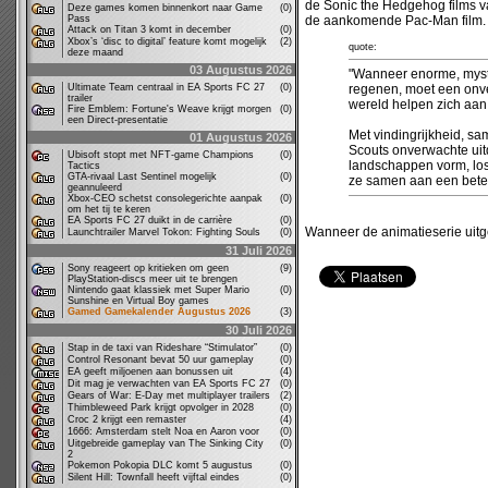
de Sonic the Hedgehog films 
Deze games komen binnenkort naar Game
(0)
Pass
de aankomende Pac-Man film. I
Attack on Titan 3 komt in december
(0)
Xbox’s ‘disc to digital’ feature komt mogelijk
(2)
quote:
deze maand
03 Augustus 2026
"Wanneer enorme, myste
Ultimate Team centraal in EA Sports FC 27
(0)
regenen, moet een onve
trailer
wereld helpen zich aan
Fire Emblem: Fortune's Weave krijgt morgen
(0)
een Direct-presentatie
Met vindingrijkheid, 
01 Augustus 2026
Scouts onverwachte ui
Ubisoft stopt met NFT-game Champions
(0)
landschappen vorm, lo
Tactics
GTA-rivaal Last Sentinel mogelijk
(0)
ze samen aan een bete
geannuleerd
Xbox-CEO schetst consolegerichte aanpak
(0)
om het tij te keren
EA Sports FC 27 duikt in de carrière
(0)
Wanneer de animatieserie uitg
Launchtrailer Marvel Tokon: Fighting Souls
(0)
31 Juli 2026
Sony reageert op kritieken om geen
(9)
PlayStation-discs meer uit te brengen
Nintendo gaat klassiek met Super Mario
(0)
Sunshine en Virtual Boy games
Gamed Gamekalender Augustus 2026
(3)
30 Juli 2026
Stap in de taxi van Rideshare “Stimulator”
(0)
Control Resonant bevat 50 uur gameplay
(0)
EA geeft miljoenen aan bonussen uit
(4)
Dit mag je verwachten van EA Sports FC 27
(0)
Gears of War: E-Day met multiplayer trailers
(2)
Thimbleweed Park krijgt opvolger in 2028
(0)
Croc 2 krijgt een remaster
(4)
1666: Amsterdam stelt Noa en Aaron voor
(0)
Uitgebreide gameplay van The Sinking City
(0)
2
Pokemon Pokopia DLC komt 5 augustus
(0)
Silent Hill: Townfall heeft vijftal eindes
(0)