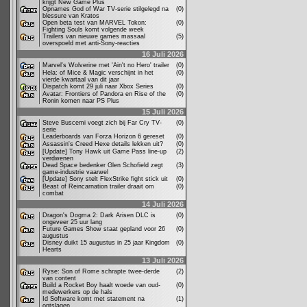
krijgt New Game Plus
Opnames God of War TV-serie stilgelegd na
(0)
blessure van Kratos
Open beta test van MARVEL Tokon:
(0)
Fighting Souls komt volgende week
Trailers van nieuwe games massaal
(5)
overspoeld met anti-Sony-reacties
16 Juli 2026
Marvel's Wolverine met 'Ain't no Hero' trailer
(0)
Hela: of Mice & Magic verschijnt in het
(0)
vierde kwartaal van dit jaar
Dispatch komt 29 juli naar Xbox Series
(0)
Avatar: Frontiers of Pandora en Rise of the
(0)
Ronin komen naar PS Plus
15 Juli 2026
Steve Buscemi voegt zich bij Far Cry TV-
(0)
serie
Leaderboards van Forza Horizon 6 gereset
(0)
Assassin's Creed Hexe details lekken uit?
(0)
[Update] Tony Hawk uit Game Pass line-up
(2)
verdwenen
Dead Space bedenker Glen Schofield zegt
(3)
game-industrie vaarwel
[Update] Sony stelt FlexStrike fight stick uit
(0)
Beast of Reincarnation trailer draait om
(0)
combat
14 Juli 2026
Dragon's Dogma 2: Dark Arisen DLC is
(0)
ongeveer 25 uur lang
Future Games Show staat gepland voor 26
(0)
augustus
Disney duikt 15 augustus in 25 jaar Kingdom
(0)
Hearts
13 Juli 2026
Ryse: Son of Rome schrapte twee-derde
(2)
van content
Build a Rocket Boy haalt woede van oud-
(0)
medewerkers op de hals
Id Software komt met statement na
(1)
ontslagen