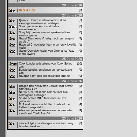
Killer’
28 Juni 2026
Deer & Boy
(0)
27 Juni 2026
Quantic Dream medewerkers staken
(1)
vanwege aanstaande ontslagen
Sonic producer komt met Tetris
(0)
animatieserie
Sony blijft vertrouwen uitspreken in live-
(0)
service games
Grand Theft Auto VI krijgt nooit een uitgave
(9)
op disc?
Haunted Chocolatier heeft meer ontwikkeltijd
(1)
nodig
Game Overview trailer van Onimusha: Way
(0)
of the Sword
25 Juni 2026
Xbox kondigt prijsstijging van Xbox Series
(10)
aan
Bungie kondigt ontslagen en reorganisatie
(0)
aan
Ratatan komt pas drie maanden later uit
(0)
24 Juni 2026
Dragon Ball Xenoverse 3 trailer laat eerste
(0)
gameplay zien
Netflix strikt bekende namen voor hun
(0)
horrorgame Unhinged
Studio achter MIO: Memories in Orbit
(0)
gesloten
GTA eist nieuw slachtoffer: Lords of the
(4)
Fallen II uitgesteld
Alles wat je moet weten over de pre-order
(4)
van Grand Theft Auto VI
23 Juni 2026
Tencent lijkt investeringen in studio's terug
(0)
te willen trekken