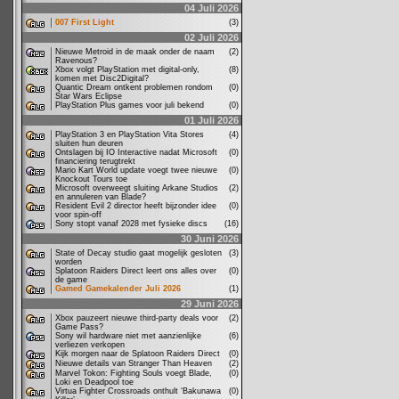
04 Juli 2026
007 First Light
(3)
02 Juli 2026
Nieuwe Metroid in de maak onder de naam
(2)
Ravenous?
Xbox volgt PlayStation met digital-only,
(8)
komen met Disc2Digital?
Quantic Dream ontkent problemen rondom
(0)
Star Wars Eclipse
PlayStation Plus games voor juli bekend
(0)
01 Juli 2026
PlayStation 3 en PlayStation Vita Stores
(4)
sluiten hun deuren
Ontslagen bij IO Interactive nadat Microsoft
(0)
financiering terugtrekt
Mario Kart World update voegt twee nieuwe
(0)
Knockout Tours toe
Microsoft overweegt sluiting Arkane Studios
(2)
en annuleren van Blade?
Resident Evil 2 director heeft bijzonder idee
(0)
voor spin-off
Sony stopt vanaf 2028 met fysieke discs
(16)
30 Juni 2026
State of Decay studio gaat mogelijk gesloten
(3)
worden
Splatoon Raiders Direct leert ons alles over
(0)
de game
Gamed Gamekalender Juli 2026
(1)
29 Juni 2026
Xbox pauzeert nieuwe third-party deals voor
(2)
Game Pass?
Sony wil hardware niet met aanzienlijke
(6)
verliezen verkopen
Kijk morgen naar de Splatoon Raiders Direct
(0)
Nieuwe details van Stranger Than Heaven
(2)
Marvel Tokon: Fighting Souls voegt Blade,
(0)
Loki en Deadpool toe
Virtua Fighter Crossroads onthult ‘Bakunawa
(0)