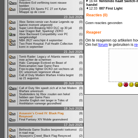
16:44
Nintendo haalt Switch-
Resident Evil verfilming toont nieuwe
(1)
handel
beelden
12:33
007 First Light
[Update] EA Sports FC 27 zet Kylian
(3)
Mbappé op de cover
Reacties (0)
23 Juli 2026
Xbox Series-versie van Avatar Legends op
(0)
Geen reacties gevonden
laatste moment uitgesteld
Super Limit-Breaking NEO DLC op 30 juli
(0)
naar Dragon Ball: Sparking! ZERO
Reageer
Xbox Backward Compatibility voor PC
(1)
aangekondigd
Om te reageren op artikelen hoe
NBA 2K27 verschijnt 4 september
(0)
Two Point Hospital: Full Health Collection
(0)
Om het
forum
te gebruiken is
re
komt in september
21 Juli 2026
Tomb Raider: Legacy of Atlantis neemt ons
(0)
mee achter de schermen
Halo: Campaign Evolved en Beast of
(0)
Reincarnation naar Game Pass
Free-to-play fighter DCKO zet vechters uit
(1)
DC universum tegenover elkaar
Call of Duty Modern Warfare 4-bèta begint
(0)
op 21 augustus
20 Juli 2026
Call of Duty film speelt zich af in het Modern
(0)
Warfare universum
Studioleiders bij Xbox zouden een hekel
(7)
hebben aan Game Pass
Jennifer English niet langer in Tides of
(0)
Annihilation vanwege gezondheid
18 Juli 2026
Assassin’s Creed IV: Black Flag
(9)
Resynced
Final Fantasy XIV Mobile geannuleerd
(2)
17 Juli 2026
Bethesda Game Studios bespreekt toekomst
(1)
in road map
Assassin's Creed: Black Flag Resynced
(2)