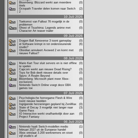
Bloomberg: Blizzard werkt aan meerdere
(0)
titels
Octopath Traveler delen komen naar Switch
(2)
2
10 Juli 2026
Toekomst van Fallout 76 mogelijk in de
(0)
problemen
Ghost of Tsushima: Legends anime met
(0)
Character Art teaser trailer
09 Juli 2026
Dragon Ball Xenoverse 3 toont gameplay
(0)
id Software krimpt in tot ondersteunende
(6)
studio?
Obsidian annuleert Avowed 2 en komt met
(0)
nieuwe Fallout?
08 Juli 2026
Mario Kart Tour sluit servers en is niet offline
(0)
te spelen
Capcom werkt aan nieuwe Dead Rising?
(3)
Toys for Bob deelt nieuwe details over
(0)
Spyro: A Realm Beyond
Bloomberg: Microsoft plant meer Xbox-
(0)
exclusives
Nintendo Switch Online voegt deze GBA
(0)
games toe
07 Juli 2026
Psychologische horrorgame Flesh & Wire
(0)
toont nieuwe beelden
Ingrijpende herzieningen gepland bij ZeniMax
(0)
State of Decay 3 mogelijk niet langer naar
(3)
Game Pass
IO Interactive werkt onafhankelijk door aan
(0)
Project Fantasy
06 Juli 2026
Nintendo haalt Switch-modellen medio
(1)
februari 2027 uit de Europese handel
Xbox ontslaat 3.200 werknemers en stoot
(0)
vijf studio's af