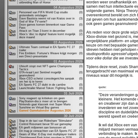
worden weer onafhankelijk en 
uitbreiding Man of Honor
samen met hun intellectuele e
04 Augustus 2026
volgende games. Ninja Theory
Personeel van FIFA World Cup studio
(0)
overeenkomst bereikt om zich b
grotendeels ontslagen
Dave Bautista neemt rol van Kratos over in
(3)
zal geven om hun aankomende g
God of War TV-serie?
ook geen games geannuleerd 
Deze games komen binnenkort naar Game
(0)
Pass
Attack on Titan 3 komt in december
(0)
Als reden voor deze grote wij
Xbox’s ‘disc to digital’ feature komt mogelijk
(2)
Xbox-divisie niet gezond is, m
deze maand
vergelijkbare platform- en uitg
03 Augustus 2026
keuze om met bepaalde games m
Ultimate Team centraal in EA Sports FC 27
(0)
streven hebben niet geholpen
trailer
Fire Emblem: Fortune's Weave krijgt morgen
(0)
studioportfolio agressief uitge
een Direct-presentatie
voor elke dollar die we investe
01 Augustus 2026
Ubisoft stopt met NFT-game Champions
(0)
Tijdens deze reset, zoals Sha
Tactics
teruggebracht van maximaal vee
GTA-rivaal Last Sentinel mogelijk
(0)
niveaus waar dit mogelijk is.
geannuleerd
Xbox-CEO schetst consolegerichte aanpak
(0)
om het tij te keren
EA Sports FC 27 duikt in de carrière
(0)
quote:
Launchtrailer Marvel Tokon: Fighting Souls
(0)
31 Juli 2026
"Deze veranderingen ga
Sony reageert op kritieken om geen
(9)
kleinere. Het komende 
PlayStation-discs meer uit te brengen
en creatiever zijn dan 
Nintendo gaat klassiek met Super Mario
(0)
investeren we net zovee
Sunshine en Virtual Boy games
Gamed Gamekalender Augustus 2026
(3)
discipline en duidelij
30 Juli 2026
wereld speelt en creëer
Stap in de taxi van Rideshare “Stimulator”
(0)
Control Resonant bevat 50 uur gameplay
(0)
Ik wil dat Xbox een van
EA geeft miljoenen aan bonussen uit
(4)
miljard mensen vermaak
Dit mag je verwachten van EA Sports FC 27
(0)
verbinding te maken. Ik
Gears of War: E-Day met multiplayer trailers
(2)
Thimbleweed Park krijgt opvolger in 2028
(0)