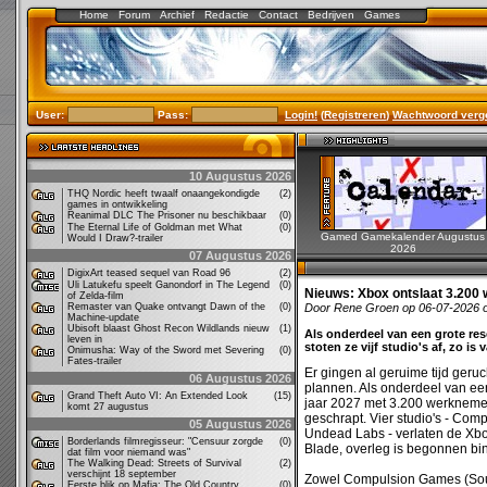
Home
Forum
Archief
Redactie
Contact
Bedrijven
Games
User:
Pass:
Login!
(
Registreren
)
Wachtwoord verg
10 Augustus 2026
THQ Nordic heeft twaalf onaangekondigde
(2)
games in ontwikkeling
Reanimal DLC The Prisoner nu beschikbaar
(0)
The Eternal Life of Goldman met What
(0)
Gamed Gamekalender Augustus
Would I Draw?-trailer
2026
07 Augustus 2026
DigixArt teased sequel van Road 96
(2)
Uli Latukefu speelt Ganondorf in The Legend
(0)
Nieuws:
Xbox ontslaat 3.200 
of Zelda-film
Remaster van Quake ontvangt Dawn of the
(0)
Door Rene Groen op 06-07-2026 
Machine-update
Ubisoft blaast Ghost Recon Wildlands nieuw
(1)
Als onderdeel van een grote res
leven in
stoten ze vijf studio's af, zo 
Onimusha: Way of the Sword met Severing
(0)
Fates-trailer
Er gingen al geruime tijd geru
06 Augustus 2026
plannen. Als onderdeel van een
Grand Theft Auto VI: An Extended Look
(15)
jaar 2027 met 3.200 werkneme
komt 27 augustus
geschrapt. Vier studio's - Co
05 Augustus 2026
Undead Labs - verlaten de Xbox
Borderlands filmregisseur: "Censuur zorgde
(0)
Blade, overleg is begonnen bin
dat film voor niemand was"
The Walking Dead: Streets of Survival
(2)
verschijnt 18 september
Zowel Compulsion Games (Sout
Eerste blik op Mafia: The Old Country
(0)