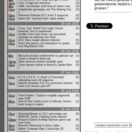
van de meest geliefde f
Croc 2 krijgt een remaster
(4)
getalenteerde studio's 
1666: Amsterdam stelt Noa en Aaron voor
(0)
groeien."
Uitgebreide gameplay van The Sinking City
(0)
2
Pokemon Pokopia DLC komt 5 augustus
(0)
Silent Hill: Townfall heeft vijftal eindes
(0)
29 Juli 2026
Crazy Taxi: World Tour krijgt Closed
(0)
Network Test in september
Double Fine moet kwart van personeel
(0)
ontslaan na splitsing met Xbox
[GC] Xbox maakt plannen bekend
(0)
Deze drie games zijn binnenkort te spelen
(0)
met PlayStation Plus
28 Juli 2026
Blizzard ontslaat medewerker na gebruik van
(1)
cheat in World of Warcraft
Xbox-services werken eindelijk weer
(0)
Twee nieuwe outfits in Marvel's Spider-Man
(0)
2
27 Juli 2026
S.T.A.L.K.E.R. 2: Heart of Chornobyl
(0)
uitbreiding komt 20 augustus
Ubisoft annuleert Far Cry extraction shooter,
(0)
komt met nieuwe spin-off?
25 Juli 2026
Tomb Raider: Catalyst mogelijk uitgesteld
(0)
naar 2028
God of War Laufey komt in februari, Kratos
(1)
keert terug in sequel
24 Juli 2026
Openingsfilmpje en DLC personage van
(0)
MARVEL Tokon: Fighting Souls bekend
Amazon Games kondigt Batman game aan
(0)
voor Luna
Marvel's Wolverine in Story trailer
(0)
Aliens: Fireteam Elite 2 verschijnt 25
(0)
augustus