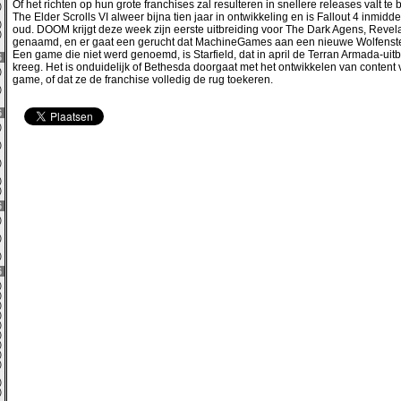
Of het richten op hun grote franchises zal resulteren in snellere releases valt te b
0)
The Elder Scrolls VI alweer bijna tien jaar in ontwikkeling en is Fallout 4 inmiddel
0)
oud. DOOM krijgt deze week zijn eerste uitbreiding voor The Dark Agens, Revel
2)
genaamd, en er gaat een gerucht dat MachineGames aan een nieuwe Wolfenste
Een game die niet werd genoemd, is Starfield, dat in april de Terran Armada-uit
6
kreeg. Het is onduidelijk of Bethesda doorgaat met het ontwikkelen van content 
0)
game, of dat ze de franchise volledig de rug toekeren.
0)
6
0)
0)
0)
0)
0)
6
9)
0)
3)
6
0)
0)
4)
0)
2)
0)
4)
0)
0)
0)
0)