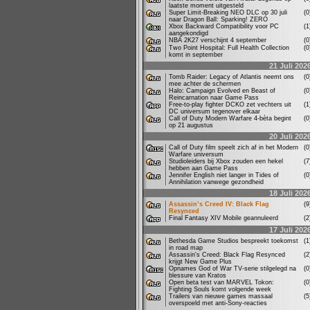
laatste moment uitgesteld
Super Limit-Breaking NEO DLC op 30 juli
(
naar Dragon Ball: Sparking! ZERO
Xbox Backward Compatibility voor PC
(
aangekondigd
NBA 2K27 verschijnt 4 september
(
Two Point Hospital: Full Health Collection
(
komt in september
21 Juli 202
Tomb Raider: Legacy of Atlantis neemt ons
(
mee achter de schermen
Halo: Campaign Evolved en Beast of
(
Reincarnation naar Game Pass
Free-to-play fighter DCKO zet vechters uit
(
DC universum tegenover elkaar
Call of Duty Modern Warfare 4-bèta begint
(
op 21 augustus
20 Juli 202
Call of Duty film speelt zich af in het Modern
(
Warfare universum
Studioleiders bij Xbox zouden een hekel
(
hebben aan Game Pass
Jennifer English niet langer in Tides of
(
Annihilation vanwege gezondheid
18 Juli 202
Assassin’s Creed IV: Black Flag
(
Resynced
Final Fantasy XIV Mobile geannuleerd
(
17 Juli 202
Bethesda Game Studios bespreekt toekomst
(
in road map
Assassin's Creed: Black Flag Resynced
(
krijgt New Game Plus
Opnames God of War TV-serie stilgelegd na
(
blessure van Kratos
Open beta test van MARVEL Tokon:
(
Fighting Souls komt volgende week
Trailers van nieuwe games massaal
(
overspoeld met anti-Sony-reacties