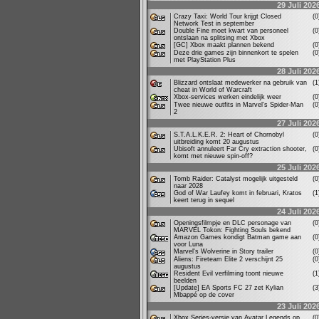
29 Juli 202
Crazy Taxi: World Tour krijgt Closed
(
Network Test in september
Double Fine moet kwart van personeel
(
ontslaan na splitsing met Xbox
[GC] Xbox maakt plannen bekend
(
Deze drie games zijn binnenkort te spelen
(
met PlayStation Plus
28 Juli 202
Blizzard ontslaat medewerker na gebruik van
(
cheat in World of Warcraft
Xbox-services werken eindelijk weer
(
Twee nieuwe outfits in Marvel's Spider-Man
(
2
27 Juli 202
S.T.A.L.K.E.R. 2: Heart of Chornobyl
(
uitbreiding komt 20 augustus
Ubisoft annuleert Far Cry extraction shooter,
(
komt met nieuwe spin-off?
25 Juli 202
Tomb Raider: Catalyst mogelijk uitgesteld
(
naar 2028
God of War Laufey komt in februari, Kratos
(
keert terug in sequel
24 Juli 202
Openingsfilmpje en DLC personage van
(
MARVEL Tokon: Fighting Souls bekend
Amazon Games kondigt Batman game aan
(
voor Luna
Marvel's Wolverine in Story trailer
(
Aliens: Fireteam Elite 2 verschijnt 25
(
augustus
Resident Evil verfilming toont nieuwe
(
beelden
[Update] EA Sports FC 27 zet Kylian
(
Mbappé op de cover
23 Juli 202
Xbox Series-versie van Avatar Legends op
(