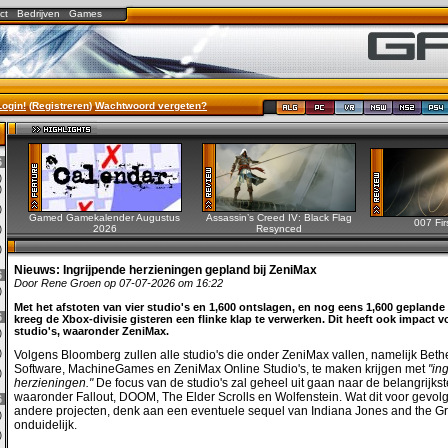
ct
Bedrijven
Games
Login!
(
Registreren
)
Wachtwoord vergeten?
6
0)
0)
0)
Gamed Gamekalender Augustus
Assassin’s Creed IV: Black Flag
007 Fir
2026
Resynced
0)
0)
Nieuws:
Ingrijpende herzieningen gepland bij ZeniMax
6
Door Rene Groen op 07-07-2026 om 16:22
3)
Met het afstoten van vier studio's en 1,600 ontslagen, en nog eens 1,600 geplande
6
kreeg de Xbox-divisie gisteren een flinke klap te verwerken. Dit heeft ook impact 
studio's, waaronder ZeniMax.
0)
2)
Volgens Bloomberg zullen alle studio's die onder ZeniMax vallen, namelijk Beth
Software, MachineGames en ZeniMax Online Studio's, te maken krijgen met
"in
0)
herzieningen."
De focus van de studio's zal geheel uit gaan naar de belangrijkst
waaronder Fallout, DOOM, The Elder Scrolls en Wolfenstein. Wat dit voor gevolg
6
andere projecten, denk aan een eventuele sequel van Indiana Jones and the Gre
0)
onduidelijk.
3)