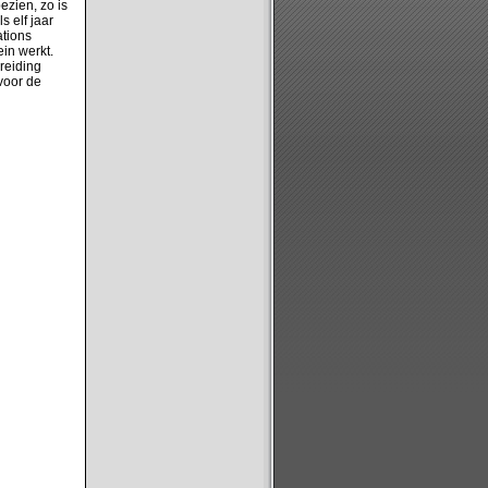
ezien, zo is
s elf jaar
ations
in werkt.
breiding
voor de