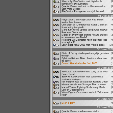
Xbox volgt PlayStation met digital-only,
(
komen met Disc2Digital?
Quantic Dream ontkent problemen rondom
(
Star Wars Eclipse
PlayStation Plus games voor juli bekend
(
01 Juli 202
PlayStation 3 en PlayStation Vita Stores
(
sluiten hun deuren
Ontslagen bij IO Interactive nadat Microsoft
(
financiering terugtrekt
Mario Kart World update voegt twee nieuwe
(
Knockout Tours toe
Microsoft overweegt sluiting Arkane Studios
(
en annuleren van Blade?
Resident Evil 2 director heeft bijzonder idee
(
voor spin-off
Sony stopt vanaf 2028 met fysieke discs
(1
30 Juni 202
State of Decay studio gaat mogelijk gesloten
(
worden
Splatoon Raiders Direct leert ons alles over
(
de game
Gamed Gamekalender Juli 2026
(
29 Juni 202
Xbox pauzeert nieuwe third-party deals voor
(
Game Pass?
Sony wil hardware niet met aanzienlijke
(
verliezen verkopen
Kijk morgen naar de Splatoon Raiders Direct
(
Nieuwe details van Stranger Than Heaven
(
Marvel Tokon: Fighting Souls voegt Blade,
(
Loki en Deadpool toe
Virtua Fighter Crossroads onthult ‘Bakunawa
(
Killer’
28 Juni 202
Deer & Boy
(
27 Juni 202
Quantic Dream medewerkers staken
(