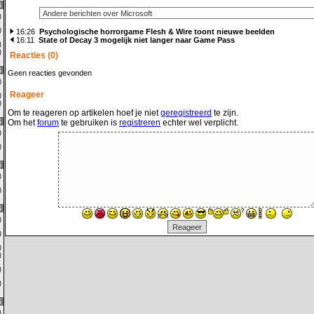
6
0)
0)
16:26
Psychologische horrorgame Flesh & Wire toont nieuwe beelden
16:11
State of Decay 3 mogelijk niet langer naar Game Pass
0)
0)
Reacties (0)
6
Geen reacties gevonden
1)
Reageer
0)
0)
Om te reageren op artikelen hoef je niet
geregistreerd
te zijn.
6
Om het
forum
te gebruiken is
registreren
echter wel verplicht.
0)
0)
6
0)
1)
6
0)
0)
0)
0)
1)
3)
6
0)