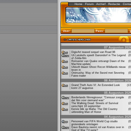
Home
Forum
Archief
Redactie
Conta
User:
Pass:
07 Augustus 202
DigixArt teased sequel van Road 96
(
Uli Latukefu speelt Ganondorf in The Legend
(
of Zelda-film
Remaster van Quake ontvangt Dawn of the
(
Machine-update
Ubisoft blaast Ghost Recon Wildlands nieuw
(
leven in
Onimusha: Way of the Sword met Severing
(
Fates-trailer
06 Augustus 202
Grand Theft Auto VI: An Extended Look
(1
komt 27 augustus
05 Augustus 202
Borderlands filmregisseur: "Censuur zorgde
(
dat film voor niemand was"
The Walking Dead: Streets of Survival
(
verschijnt 18 september
Eerste blik op Mafia: The Old Country
(
uitbreiding Man of Honor
04 Augustus 202
Personeel van FIFA World Cup studio
(
grotendeels ontslagen
Dave Bautista neemt rol van Kratos over in
(
God of War TV-serie?