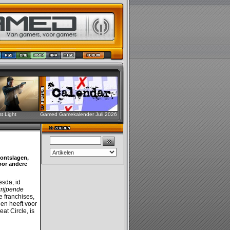
st Light
Gamed Gamekalender Juli 2026
 ontslagen,
voor andere
esda, id
grijpende
e franchises,
en heeft voor
at Circle, is