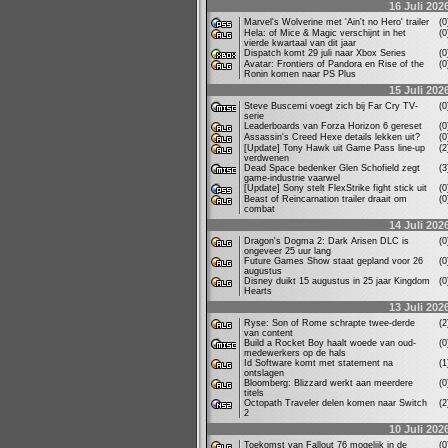
16 Juli 202
Marvel's Wolverine met 'Ain't no Hero' trailer
(
Hela: of Mice & Magic verschijnt in het
(
vierde kwartaal van dit jaar
Dispatch komt 29 juli naar Xbox Series
(
Avatar: Frontiers of Pandora en Rise of the
(
Ronin komen naar PS Plus
15 Juli 202
Steve Buscemi voegt zich bij Far Cry TV-
(
serie
Leaderboards van Forza Horizon 6 gereset
(
Assassin's Creed Hexe details lekken uit?
(
[Update] Tony Hawk uit Game Pass line-up
(
verdwenen
Dead Space bedenker Glen Schofield zegt
(
game-industrie vaarwel
[Update] Sony stelt FlexStrike fight stick uit
(
Beast of Reincarnation trailer draait om
(
combat
14 Juli 202
Dragon's Dogma 2: Dark Arisen DLC is
(
ongeveer 25 uur lang
Future Games Show staat gepland voor 26
(
augustus
Disney duikt 15 augustus in 25 jaar Kingdom
(
Hearts
13 Juli 202
Ryse: Son of Rome schrapte twee-derde
(
van content
Build a Rocket Boy haalt woede van oud-
(
medewerkers op de hals
Id Software komt met statement na
(
ontslagen
Bloomberg: Blizzard werkt aan meerdere
(
titels
Octopath Traveler delen komen naar Switch
(
2
10 Juli 202
Toekomst van Fallout 76 mogelijk in de
(