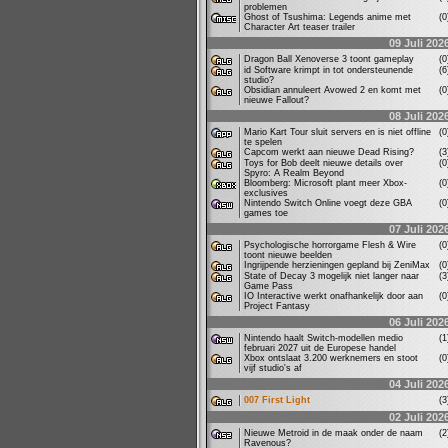
problemen
Ghost of Tsushima: Legends anime met
(
Character Art teaser trailer
09 Juli 202
Dragon Ball Xenoverse 3 toont gameplay
(
id Software krimpt in tot ondersteunende
(
studio?
Obsidian annuleert Avowed 2 en komt met
(
nieuwe Fallout?
08 Juli 202
Mario Kart Tour sluit servers en is niet offline
(
te spelen
Capcom werkt aan nieuwe Dead Rising?
(
Toys for Bob deelt nieuwe details over
(
Spyro: A Realm Beyond
Bloomberg: Microsoft plant meer Xbox-
(
exclusives
Nintendo Switch Online voegt deze GBA
(
games toe
07 Juli 202
Psychologische horrorgame Flesh & Wire
(
toont nieuwe beelden
Ingrijpende herzieningen gepland bij ZeniMax
(
State of Decay 3 mogelijk niet langer naar
(
Game Pass
IO Interactive werkt onafhankelijk door aan
(
Project Fantasy
06 Juli 202
Nintendo haalt Switch-modellen medio
(
februari 2027 uit de Europese handel
Xbox ontslaat 3.200 werknemers en stoot
(
vijf studio's af
04 Juli 202
007 First Light
(
02 Juli 202
Nieuwe Metroid in de maak onder de naam
(
Ravenous?