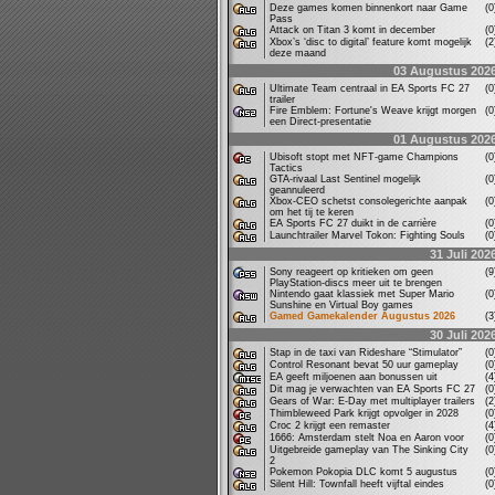
Deze games komen binnenkort naar Game
(
Pass
Attack on Titan 3 komt in december
(
Xbox’s ‘disc to digital’ feature komt mogelijk
(
deze maand
03 Augustus 202
Ultimate Team centraal in EA Sports FC 27
(
trailer
Fire Emblem: Fortune's Weave krijgt morgen
(
een Direct-presentatie
01 Augustus 202
Ubisoft stopt met NFT-game Champions
(
Tactics
GTA-rivaal Last Sentinel mogelijk
(
geannuleerd
Xbox-CEO schetst consolegerichte aanpak
(
om het tij te keren
EA Sports FC 27 duikt in de carrière
(
Launchtrailer Marvel Tokon: Fighting Souls
(
31 Juli 202
Sony reageert op kritieken om geen
(
PlayStation-discs meer uit te brengen
Nintendo gaat klassiek met Super Mario
(
Sunshine en Virtual Boy games
Gamed Gamekalender Augustus 2026
(
30 Juli 202
Stap in de taxi van Rideshare “Stimulator”
(
Control Resonant bevat 50 uur gameplay
(
EA geeft miljoenen aan bonussen uit
(
Dit mag je verwachten van EA Sports FC 27
(
Gears of War: E-Day met multiplayer trailers
(
Thimbleweed Park krijgt opvolger in 2028
(
Croc 2 krijgt een remaster
(
1666: Amsterdam stelt Noa en Aaron voor
(
Uitgebreide gameplay van The Sinking City
(
2
Pokemon Pokopia DLC komt 5 augustus
(
Silent Hill: Townfall heeft vijftal eindes
(