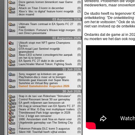
verkeerd. Problemen die volge
Deze games komen binnenkort naar Game
(0)
medewerkers, maar onoverkomel
Pass
Attack on Titan 3 komt in december
(0)
Xbox’s ‘disc to digital’ feature komt mogelijk
(2)
De studio heeft nu tegenover 
deze maand
ontwikkeling:
"De ontwikkeling
03 Augustus 2026
om het te voltooien."
Ook de slu
Ultimate Team centraal in EA Sports FC 27
(0)
niet van invloed op de ontwikk
trailer
Fire Emblem: Fortune's Weave krijgt morgen
(0)
een Direct-presentatie
Ondanks dat de game al in 20
01 Augustus 2026
nu moeten we het dan ook nog 
Ubisoft stopt met NFT-game Champions
(0)
Tactics
GTA-rivaal Last Sentinel mogelijk
(0)
geannuleerd
Xbox-CEO schetst consolegerichte aanpak
(0)
om het tij te keren
EA Sports FC 27 duikt in de carrière
(0)
Launchtrailer Marvel Tokon: Fighting Souls
(0)
31 Juli 2026
Sony reageert op kritieken om geen
(9)
PlayStation-discs meer uit te brengen
Nintendo gaat klassiek met Super Mario
(0)
Sunshine en Virtual Boy games
Gamed Gamekalender Augustus 2026
(3)
30 Juli 2026
Stap in de taxi van Rideshare “Stimulator”
(0)
Control Resonant bevat 50 uur gameplay
(0)
EA geeft miljoenen aan bonussen uit
(4)
Dit mag je verwachten van EA Sports FC 27
(0)
Gears of War: E-Day met multiplayer trailers
(2)
Thimbleweed Park krijgt opvolger in 2028
(0)
Croc 2 krijgt een remaster
(4)
1666: Amsterdam stelt Noa en Aaron voor
(0)
Uitgebreide gameplay van The Sinking City
(0)
2
Pokemon Pokopia DLC komt 5 augustus
(0)
Silent Hill: Townfall heeft vijftal eindes
(0)