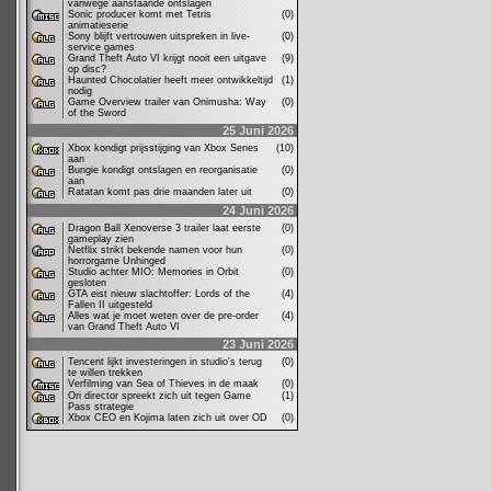
vanwege aanstaande ontslagen
Sonic producer komt met Tetris
(0)
animatieserie
Sony blijft vertrouwen uitspreken in live-
(0)
service games
Grand Theft Auto VI krijgt nooit een uitgave
(9)
op disc?
Haunted Chocolatier heeft meer ontwikkeltijd
(1)
nodig
Game Overview trailer van Onimusha: Way
(0)
of the Sword
25 Juni 2026
Xbox kondigt prijsstijging van Xbox Series
(10)
aan
Bungie kondigt ontslagen en reorganisatie
(0)
aan
Ratatan komt pas drie maanden later uit
(0)
24 Juni 2026
Dragon Ball Xenoverse 3 trailer laat eerste
(0)
gameplay zien
Netflix strikt bekende namen voor hun
(0)
horrorgame Unhinged
Studio achter MIO: Memories in Orbit
(0)
gesloten
GTA eist nieuw slachtoffer: Lords of the
(4)
Fallen II uitgesteld
Alles wat je moet weten over de pre-order
(4)
van Grand Theft Auto VI
23 Juni 2026
Tencent lijkt investeringen in studio's terug
(0)
te willen trekken
Verfilming van Sea of Thieves in de maak
(0)
Ori director spreekt zich uit tegen Game
(1)
Pass strategie
Xbox CEO en Kojima laten zich uit over OD
(0)