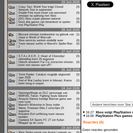
29 Juli 2026
Crazy Taxi: World Tour krijgt Closed
(0)
Network Test in september
Double Fine moet kwart van personeel
(0)
ontslaan na splitsing met Xbox
[GC] Xbox maakt plannen bekend
(0)
Deze drie games zijn binnenkort te spelen
(0)
met PlayStation Plus
28 Juli 2026
Blizzard ontslaat medewerker na gebruik van
(1)
cheat in World of Warcraft
Xbox-services werken eindelijk weer
(0)
Twee nieuwe outfits in Marvel's Spider-Man
(0)
2
27 Juli 2026
S.T.A.L.K.E.R. 2: Heart of Chornobyl
(0)
uitbreiding komt 20 augustus
Ubisoft annuleert Far Cry extraction shooter,
(0)
komt met nieuwe spin-off?
25 Juli 2026
Tomb Raider: Catalyst mogelijk uitgesteld
(0)
naar 2028
God of War Laufey komt in februari, Kratos
(1)
keert terug in sequel
24 Juli 2026
Openingsfilmpje en DLC personage van
(0)
MARVEL Tokon: Fighting Souls bekend
Amazon Games kondigt Batman game aan
(0)
voor Luna
Marvel's Wolverine in Story trailer
(0)
Aliens: Fireteam Elite 2 verschijnt 25
(0)
augustus
16:27
Xbox volgt PlayStation 
Resident Evil verfilming toont nieuwe
(1)
16:06
PlayStation Plus games 
beelden
[Update] EA Sports FC 27 zet Kylian
(3)
Reacties (0)
Mbappé op de cover
23 Juli 2026
Geen reacties gevonden
Xbox Series-versie van Avatar Legends op
(0)