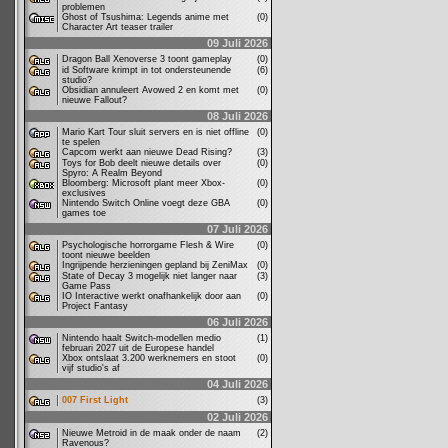
problemen
Ghost of Tsushima: Legends anime met
(0)
Character Art teaser trailer
09 Juli 2026
Dragon Ball Xenoverse 3 toont gameplay
(0)
id Software krimpt in tot ondersteunende
(6)
studio?
Obsidian annuleert Avowed 2 en komt met
(0)
nieuwe Fallout?
08 Juli 2026
Mario Kart Tour sluit servers en is niet offline
(0)
te spelen
Capcom werkt aan nieuwe Dead Rising?
(3)
Toys for Bob deelt nieuwe details over
(0)
Spyro: A Realm Beyond
Bloomberg: Microsoft plant meer Xbox-
(0)
exclusives
Nintendo Switch Online voegt deze GBA
(0)
games toe
07 Juli 2026
Psychologische horrorgame Flesh & Wire
(0)
toont nieuwe beelden
Ingrijpende herzieningen gepland bij ZeniMax
(0)
State of Decay 3 mogelijk niet langer naar
(3)
Game Pass
IO Interactive werkt onafhankelijk door aan
(0)
Project Fantasy
06 Juli 2026
Nintendo haalt Switch-modellen medio
(1)
februari 2027 uit de Europese handel
Xbox ontslaat 3.200 werknemers en stoot
(0)
vijf studio's af
04 Juli 2026
007 First Light
(3)
02 Juli 2026
Nieuwe Metroid in de maak onder de naam
(2)
Ravenous?