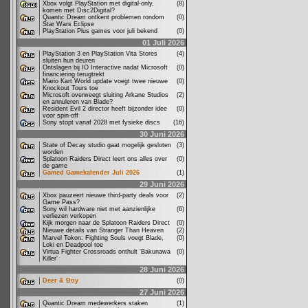
Xbox volgt PlayStation met digital-only,
(8)
komen met Disc2Digital?
Quantic Dream ontkent problemen rondom
(0)
Star Wars Eclipse
PlayStation Plus games voor juli bekend
(0)
01 Juli 2026
PlayStation 3 en PlayStation Vita Stores
(4)
sluiten hun deuren
Ontslagen bij IO Interactive nadat Microsoft
(0)
financiering terugtrekt
Mario Kart World update voegt twee nieuwe
(0)
Knockout Tours toe
Microsoft overweegt sluiting Arkane Studios
(2)
en annuleren van Blade?
Resident Evil 2 director heeft bijzonder idee
(0)
voor spin-off
Sony stopt vanaf 2028 met fysieke discs
(16)
30 Juni 2026
State of Decay studio gaat mogelijk gesloten
(3)
worden
Splatoon Raiders Direct leert ons alles over
(0)
de game
Gamed Gamekalender Juli 2026
(1)
29 Juni 2026
Xbox pauzeert nieuwe third-party deals voor
(2)
Game Pass?
Sony wil hardware niet met aanzienlijke
(6)
verliezen verkopen
Kijk morgen naar de Splatoon Raiders Direct
(0)
Nieuwe details van Stranger Than Heaven
(2)
Marvel Tokon: Fighting Souls voegt Blade,
(0)
Loki en Deadpool toe
Virtua Fighter Crossroads onthult ‘Bakunawa
(0)
Killer’
28 Juni 2026
Deer & Boy
(0)
27 Juni 2026
Quantic Dream medewerkers staken
(1)