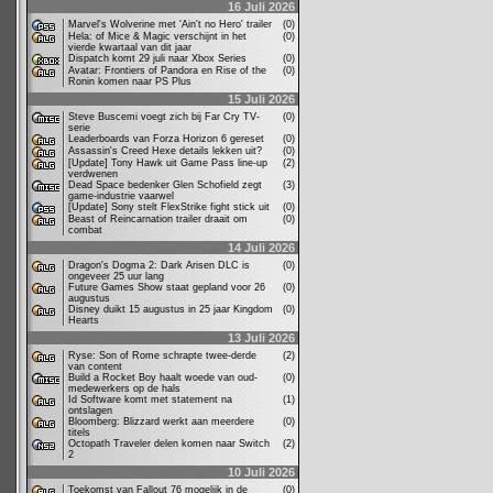
16 Juli 2026
Marvel's Wolverine met 'Ain't no Hero' trailer
(0)
Hela: of Mice & Magic verschijnt in het
(0)
vierde kwartaal van dit jaar
Dispatch komt 29 juli naar Xbox Series
(0)
Avatar: Frontiers of Pandora en Rise of the
(0)
Ronin komen naar PS Plus
15 Juli 2026
Steve Buscemi voegt zich bij Far Cry TV-
(0)
serie
Leaderboards van Forza Horizon 6 gereset
(0)
Assassin's Creed Hexe details lekken uit?
(0)
[Update] Tony Hawk uit Game Pass line-up
(2)
verdwenen
Dead Space bedenker Glen Schofield zegt
(3)
game-industrie vaarwel
[Update] Sony stelt FlexStrike fight stick uit
(0)
Beast of Reincarnation trailer draait om
(0)
combat
14 Juli 2026
Dragon's Dogma 2: Dark Arisen DLC is
(0)
ongeveer 25 uur lang
Future Games Show staat gepland voor 26
(0)
augustus
Disney duikt 15 augustus in 25 jaar Kingdom
(0)
Hearts
13 Juli 2026
Ryse: Son of Rome schrapte twee-derde
(2)
van content
Build a Rocket Boy haalt woede van oud-
(0)
medewerkers op de hals
Id Software komt met statement na
(1)
ontslagen
Bloomberg: Blizzard werkt aan meerdere
(0)
titels
Octopath Traveler delen komen naar Switch
(2)
2
10 Juli 2026
Toekomst van Fallout 76 mogelijk in de
(0)