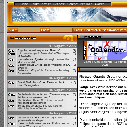
Home
Forum
Archief
Redactie
Contact
Bedrijven
Games
User:
Pass:
Login!
(
Registreren
)
Wachtwoord verg
07 Augustus 2026
DigixArt teased sequel van Road 96
(2)
Uli Latukefu speelt Ganondorf in The Legend
(0)
of Zelda-film
Remaster van Quake ontvangt Dawn of the
(0)
Gamed Gamekalender Augustus
Machine-update
2026
Ubisoft blaast Ghost Recon Wildlands nieuw
(0)
leven in
Onimusha: Way of the Sword met Severing
(0)
Fates-trailer
Nieuws:
Quantic Dream ontke
06 Augustus 2026
Door Rene Groen op 02-07-2026 
Grand Theft Auto VI: An Extended Look
(13)
komt 27 augustus
Vorige week werd bekend dat m
05 Augustus 2026
werd dat er een ontslagronde a
problemen met zich mee, niet al
Borderlands filmregisseur: "Censuur zorgde
(0)
werkzaam blijven.
dat film voor niemand was"
The Walking Dead: Streets of Survival
(2)
verschijnt 18 september
De ontslagen volgen op het sl
Eerste blik op Mafia: The Old Country
(0)
waarvan de inkomsten moesten 
uitbreiding Man of Honor
er juist voor zorgen dat onge
04 Augustus 2026
Personeel van FIFA World Cup studio
(0)
Diverse ontwikkelaars uiten ti
grotendeels ontslagen
Dave Bautista neemt rol van Kratos over in
(3)
Eclipse, de game die in 2021
God of War TV-serie?