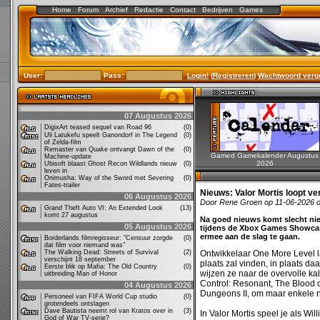
Home
Forum
Archief
Redactie
Contact
Bedrijven
Games
User:
Pass:
Login!
(
Registreren
)
Wachtwoord verg
07 Augustus 2026
DigixArt teased sequel van Road 96
(0)
Uli Latukefu speelt Ganondorf in The Legend
(0)
of Zelda-film
Remaster van Quake ontvangt Dawn of the
(0)
Gamed Gamekalender Augustus
Machine-update
2026
Ubisoft blaast Ghost Recon Wildlands nieuw
(0)
leven in
Onimusha: Way of the Sword met Severing
(0)
Fates-trailer
Nieuws:
Valor Mortis loopt ve
06 Augustus 2026
Door Rene Groen op 11-06-2026 
Grand Theft Auto VI: An Extended Look
(13)
komt 27 augustus
Na goed nieuws komt slecht nie
05 Augustus 2026
tijdens de Xbox Games Showcas
ermee aan de slag te gaan.
Borderlands filmregisseur: "Censuur zorgde
(0)
dat film voor niemand was"
The Walking Dead: Streets of Survival
(2)
Ontwikkelaar One More Level l
verschijnt 18 september
plaats zal vinden, in plaats d
Eerste blik op Mafia: The Old Country
(0)
wijzen ze naar de overvolle kal
uitbreiding Man of Honor
Control: Resonant, The Blood 
04 Augustus 2026
Dungeons II, om maar enkele
Personeel van FIFA World Cup studio
(0)
grotendeels ontslagen
Dave Bautista neemt rol van Kratos over in
(3)
In Valor Mortis speel je als Wi
God of War TV-serie?