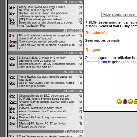
29 Juli 2026
Crazy Taxi: World Tour krijgt Closed
(0)
Network Test in september
Double Fine moet kwart van personeel
(0)
ontslaan na splitsing met Xbox
[GC] Xbox maakt plannen bekend
(0)
18:09
Zeven minuten gamepla
Deze drie games zijn binnenkort te spelen
(0)
met PlayStation Plus
16:28
Gears of War E-Day heef
28 Juli 2026
Reacties (0)
Blizzard ontslaat medewerker na gebruik van
(1)
cheat in World of Warcraft
Geen reacties gevonden
Xbox-services werken eindelijk weer
(0)
Twee nieuwe outfits in Marvel's Spider-Man
(0)
2
Reageer
27 Juli 2026
Om te reageren op artikelen hoe
S.T.A.L.K.E.R. 2: Heart of Chornobyl
(0)
uitbreiding komt 20 augustus
Om het
forum
te gebruiken is
re
Ubisoft annuleert Far Cry extraction shooter,
(0)
komt met nieuwe spin-off?
25 Juli 2026
Tomb Raider: Catalyst mogelijk uitgesteld
(0)
naar 2028
God of War Laufey komt in februari, Kratos
(1)
keert terug in sequel
24 Juli 2026
Openingsfilmpje en DLC personage van
(0)
MARVEL Tokon: Fighting Souls bekend
Amazon Games kondigt Batman game aan
(0)
voor Luna
Marvel's Wolverine in Story trailer
(0)
Aliens: Fireteam Elite 2 verschijnt 25
(0)
augustus
Resident Evil verfilming toont nieuwe
(1)
beelden
[Update] EA Sports FC 27 zet Kylian
(3)
Mbappé op de cover
23 Juli 2026
Xbox Series-versie van Avatar Legends op
(0)