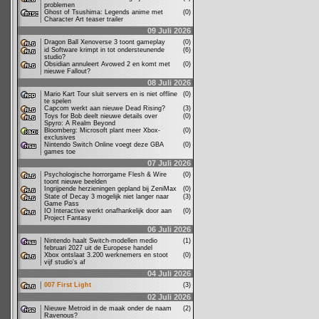
problemen
Ghost of Tsushima: Legends anime met
(0)
Character Art teaser trailer
09 Juli 2026
Dragon Ball Xenoverse 3 toont gameplay
(0)
id Software krimpt in tot ondersteunende
(6)
studio?
Obsidian annuleert Avowed 2 en komt met
(0)
nieuwe Fallout?
08 Juli 2026
Mario Kart Tour sluit servers en is niet offline
(0)
te spelen
Capcom werkt aan nieuwe Dead Rising?
(3)
Toys for Bob deelt nieuwe details over
(0)
Spyro: A Realm Beyond
Bloomberg: Microsoft plant meer Xbox-
(0)
exclusives
Nintendo Switch Online voegt deze GBA
(0)
games toe
07 Juli 2026
Psychologische horrorgame Flesh & Wire
(0)
toont nieuwe beelden
Ingrijpende herzieningen gepland bij ZeniMax
(0)
State of Decay 3 mogelijk niet langer naar
(3)
Game Pass
IO Interactive werkt onafhankelijk door aan
(0)
Project Fantasy
06 Juli 2026
Nintendo haalt Switch-modellen medio
(1)
februari 2027 uit de Europese handel
Xbox ontslaat 3.200 werknemers en stoot
(0)
vijf studio's af
04 Juli 2026
007 First Light
(3)
02 Juli 2026
Nieuwe Metroid in de maak onder de naam
(2)
Ravenous?