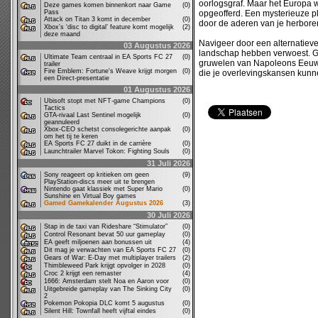
oorlogsgraf. Maar het Europa w
Deze games komen binnenkort naar Game
(0)
Pass
opgeofferd. Een mysterieuze pla
Attack on Titan 3 komt in december
(0)
door de aderen van je herboren
Xbox’s ‘disc to digital’ feature komt mogelijk
(2)
deze maand
Navigeer door een alternatiev
03 Augustus 2026
landschap hebben verwoest. Ge
Ultimate Team centraal in EA Sports FC 27
(0)
gruwelen van Napoleons Eeuwig
trailer
Fire Emblem: Fortune's Weave krijgt morgen
(0)
die je overlevingskansen kunn
een Direct-presentatie
01 Augustus 2026
Ubisoft stopt met NFT-game Champions
(0)
Tactics
GTA-rivaal Last Sentinel mogelijk
(0)
geannuleerd
Xbox-CEO schetst consolegerichte aanpak
(0)
om het tij te keren
EA Sports FC 27 duikt in de carrière
(0)
Launchtrailer Marvel Tokon: Fighting Souls
(0)
31 Juli 2026
Sony reageert op kritieken om geen
(9)
PlayStation-discs meer uit te brengen
Nintendo gaat klassiek met Super Mario
(0)
Sunshine en Virtual Boy games
Gamed Gamekalender Augustus 2026
(3)
30 Juli 2026
Stap in de taxi van Rideshare “Stimulator”
(0)
Control Resonant bevat 50 uur gameplay
(0)
EA geeft miljoenen aan bonussen uit
(4)
Dit mag je verwachten van EA Sports FC 27
(0)
Gears of War: E-Day met multiplayer trailers
(2)
Thimbleweed Park krijgt opvolger in 2028
(0)
Croc 2 krijgt een remaster
(4)
1666: Amsterdam stelt Noa en Aaron voor
(0)
Uitgebreide gameplay van The Sinking City
(0)
2
Pokemon Pokopia DLC komt 5 augustus
(0)
Silent Hill: Townfall heeft vijftal eindes
(0)