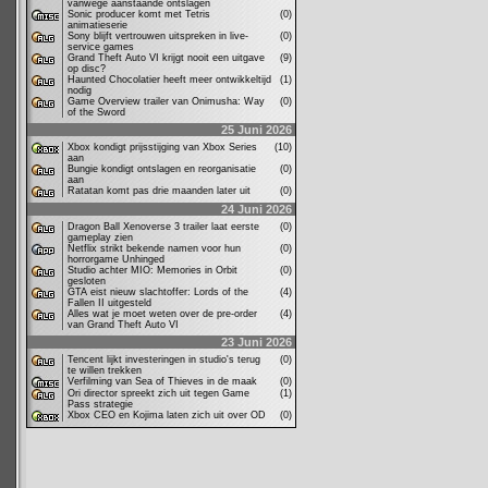
vanwege aanstaande ontslagen
Sonic producer komt met Tetris
(0)
animatieserie
Sony blijft vertrouwen uitspreken in live-
(0)
service games
Grand Theft Auto VI krijgt nooit een uitgave
(9)
op disc?
Haunted Chocolatier heeft meer ontwikkeltijd
(1)
nodig
Game Overview trailer van Onimusha: Way
(0)
of the Sword
25 Juni 2026
Xbox kondigt prijsstijging van Xbox Series
(10)
aan
Bungie kondigt ontslagen en reorganisatie
(0)
aan
Ratatan komt pas drie maanden later uit
(0)
24 Juni 2026
Dragon Ball Xenoverse 3 trailer laat eerste
(0)
gameplay zien
Netflix strikt bekende namen voor hun
(0)
horrorgame Unhinged
Studio achter MIO: Memories in Orbit
(0)
gesloten
GTA eist nieuw slachtoffer: Lords of the
(4)
Fallen II uitgesteld
Alles wat je moet weten over de pre-order
(4)
van Grand Theft Auto VI
23 Juni 2026
Tencent lijkt investeringen in studio's terug
(0)
te willen trekken
Verfilming van Sea of Thieves in de maak
(0)
Ori director spreekt zich uit tegen Game
(1)
Pass strategie
Xbox CEO en Kojima laten zich uit over OD
(0)