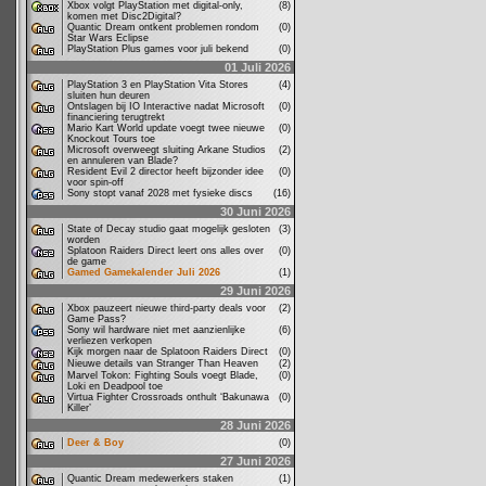
Xbox volgt PlayStation met digital-only,
(8)
komen met Disc2Digital?
Quantic Dream ontkent problemen rondom
(0)
Star Wars Eclipse
PlayStation Plus games voor juli bekend
(0)
01 Juli 2026
PlayStation 3 en PlayStation Vita Stores
(4)
sluiten hun deuren
Ontslagen bij IO Interactive nadat Microsoft
(0)
financiering terugtrekt
Mario Kart World update voegt twee nieuwe
(0)
Knockout Tours toe
Microsoft overweegt sluiting Arkane Studios
(2)
en annuleren van Blade?
Resident Evil 2 director heeft bijzonder idee
(0)
voor spin-off
Sony stopt vanaf 2028 met fysieke discs
(16)
30 Juni 2026
State of Decay studio gaat mogelijk gesloten
(3)
worden
Splatoon Raiders Direct leert ons alles over
(0)
de game
Gamed Gamekalender Juli 2026
(1)
29 Juni 2026
Xbox pauzeert nieuwe third-party deals voor
(2)
Game Pass?
Sony wil hardware niet met aanzienlijke
(6)
verliezen verkopen
Kijk morgen naar de Splatoon Raiders Direct
(0)
Nieuwe details van Stranger Than Heaven
(2)
Marvel Tokon: Fighting Souls voegt Blade,
(0)
Loki en Deadpool toe
Virtua Fighter Crossroads onthult ‘Bakunawa
(0)
Killer’
28 Juni 2026
Deer & Boy
(0)
27 Juni 2026
Quantic Dream medewerkers staken
(1)