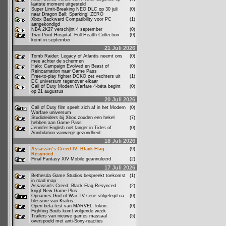
laatste moment uitgesteld
Super Limit-Breaking NEO DLC op 30 juli
(0)
naar Dragon Ball: Sparking! ZERO
Xbox Backward Compatibility voor PC
(1)
aangekondigd
NBA 2K27 verschijnt 4 september
(0)
Two Point Hospital: Full Health Collection
(0)
komt in september
21 Juli 2026
Tomb Raider: Legacy of Atlantis neemt ons
(0)
mee achter de schermen
Halo: Campaign Evolved en Beast of
(0)
Reincarnation naar Game Pass
Free-to-play fighter DCKO zet vechters uit
(1)
DC universum tegenover elkaar
Call of Duty Modern Warfare 4-bèta begint
(0)
op 21 augustus
20 Juli 2026
Call of Duty film speelt zich af in het Modern
(0)
Warfare universum
Studioleiders bij Xbox zouden een hekel
(7)
hebben aan Game Pass
Jennifer English niet langer in Tides of
(0)
Annihilation vanwege gezondheid
18 Juli 2026
Assassin’s Creed IV: Black Flag
(9)
Resynced
Final Fantasy XIV Mobile geannuleerd
(2)
17 Juli 2026
Bethesda Game Studios bespreekt toekomst
(1)
in road map
Assassin's Creed: Black Flag Resynced
(2)
krijgt New Game Plus
Opnames God of War TV-serie stilgelegd na
(0)
blessure van Kratos
Open beta test van MARVEL Tokon:
(0)
Fighting Souls komt volgende week
Trailers van nieuwe games massaal
(5)
overspoeld met anti-Sony-reacties