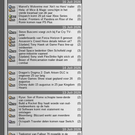
16 Juli 2026
Marvel's Wolverine met 'Ain't no Hero' trailer
(0)
Hela: of Mice & Magic verschijnt in het
(0)
vierde kwartaal van dit jaar
Dispatch komt 29 juli naar Xbox Series
(0)
Avatar: Frontiers of Pandora en Rise of the
(0)
Ronin komen naar PS Plus
15 Juli 2026
Steve Buscemi voegt zich bij Far Cry TV-
(0)
serie
Leaderboards van Forza Horizon 6 gereset
(0)
Assassin's Creed Hexe details lekken uit?
(0)
[Update] Tony Hawk uit Game Pass line-up
(2)
verdwenen
Dead Space bedenker Glen Schofield zegt
(3)
game-industrie vaarwel
[Update] Sony stelt FlexStrike fight stick uit
(0)
Beast of Reincarnation trailer draait om
(0)
combat
14 Juli 2026
Dragon's Dogma 2: Dark Arisen DLC is
(0)
ongeveer 25 uur lang
Future Games Show staat gepland voor 26
(0)
augustus
Disney duikt 15 augustus in 25 jaar Kingdom
(0)
Hearts
13 Juli 2026
Ryse: Son of Rome schrapte twee-derde
(2)
van content
Build a Rocket Boy haalt woede van oud-
(0)
medewerkers op de hals
Id Software komt met statement na
(1)
ontslagen
Bloomberg: Blizzard werkt aan meerdere
(0)
titels
Octopath Traveler delen komen naar Switch
(2)
2
10 Juli 2026
Toekomst van Fallout 76 mogelijk in de
(0)