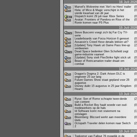
16 Juli 202
Marvel's Wolverine met 'Ain't no Hero' trailer
(
Hela: of Mice & Magic verschijnt in het
(
vierde kwartaal van dit jaar
Dispatch komt 29 juli naar Xbox Series
(
Avatar: Frontiers of Pandora en Rise of the
(
Ronin komen naar PS Plus
15 Juli 202
Steve Buscemi voegt zich bij Far Cry TV-
(
serie
Leaderboards van Forza Horizon 6 gereset
(
Assassin's Creed Hexe details lekken uit?
(
[Update] Tony Hawk uit Game Pass line-up
(
verdwenen
Dead Space bedenker Glen Schofield zegt
(
game-industrie vaarwel
[Update] Sony stelt FlexStrike fight stick uit
(
Beast of Reincarnation trailer draait om
(
combat
14 Juli 202
Dragon's Dogma 2: Dark Arisen DLC is
(
ongeveer 25 uur lang
Future Games Show staat gepland voor 26
(
augustus
Disney duikt 15 augustus in 25 jaar Kingdom
(
Hearts
13 Juli 202
Ryse: Son of Rome schrapte twee-derde
(
van content
Build a Rocket Boy haalt woede van oud-
(
medewerkers op de hals
Id Software komt met statement na
(
ontslagen
Bloomberg: Blizzard werkt aan meerdere
(
titels
Octopath Traveler delen komen naar Switch
(
2
10 Juli 202
Toekomst van Fallout 76 mogelijk in de
(