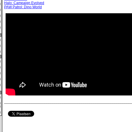
Halo: Campaign Evolved
0)
PAW Patrol: Dino World
0)
9)
1)
0)
6
0)
0)
0)
6
0)
0)
0)
4)
4)
6
0)
______________________________________________________________
0)
1)
0)