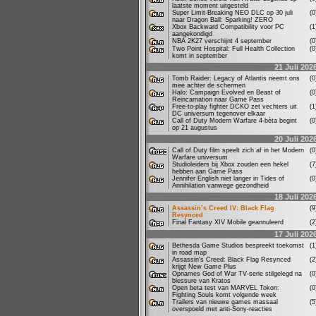
laatste moment uitgesteld
Super Limit-Breaking NEO DLC op 30 juli
(
naar Dragon Ball: Sparking! ZERO
Xbox Backward Compatibility voor PC
(
aangekondigd
NBA 2K27 verschijnt 4 september
(
Two Point Hospital: Full Health Collection
(
komt in september
21 Juli 202
Tomb Raider: Legacy of Atlantis neemt ons
(
mee achter de schermen
Halo: Campaign Evolved en Beast of
(
Reincarnation naar Game Pass
Free-to-play fighter DCKO zet vechters uit
(
DC universum tegenover elkaar
Call of Duty Modern Warfare 4-bèta begint
(
op 21 augustus
20 Juli 202
Call of Duty film speelt zich af in het Modern
(
Warfare universum
Studioleiders bij Xbox zouden een hekel
(
hebben aan Game Pass
Jennifer English niet langer in Tides of
(
Annihilation vanwege gezondheid
18 Juli 202
Assassin’s Creed IV: Black Flag
(
Resynced
Final Fantasy XIV Mobile geannuleerd
(
17 Juli 202
Bethesda Game Studios bespreekt toekomst
(
in road map
Assassin's Creed: Black Flag Resynced
(
krijgt New Game Plus
Opnames God of War TV-serie stilgelegd na
(
blessure van Kratos
Open beta test van MARVEL Tokon:
(
Fighting Souls komt volgende week
Trailers van nieuwe games massaal
(
overspoeld met anti-Sony-reacties