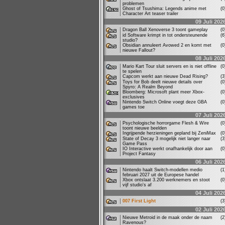
problemen
Ghost of Tsushima: Legends anime met
(
Character Art teaser trailer
09 Juli 202
Dragon Ball Xenoverse 3 toont gameplay
(
id Software krimpt in tot ondersteunende
(
studio?
Obsidian annuleert Avowed 2 en komt met
(
nieuwe Fallout?
08 Juli 202
Mario Kart Tour sluit servers en is niet offline
(
te spelen
Capcom werkt aan nieuwe Dead Rising?
(
Toys for Bob deelt nieuwe details over
(
Spyro: A Realm Beyond
Bloomberg: Microsoft plant meer Xbox-
(
exclusives
Nintendo Switch Online voegt deze GBA
(
games toe
07 Juli 202
Psychologische horrorgame Flesh & Wire
(
toont nieuwe beelden
Ingrijpende herzieningen gepland bij ZeniMax
(
State of Decay 3 mogelijk niet langer naar
(
Game Pass
IO Interactive werkt onafhankelijk door aan
(
Project Fantasy
06 Juli 202
Nintendo haalt Switch-modellen medio
(
februari 2027 uit de Europese handel
Xbox ontslaat 3.200 werknemers en stoot
(
vijf studio's af
04 Juli 202
007 First Light
(
02 Juli 202
Nieuwe Metroid in de maak onder de naam
(
Ravenous?