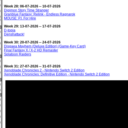
0)
Week 28: 06-07-2026 -- 10-07-2026
Digimon Story Time Stranger
1)
Granblue Fantasy: Relink - Endless Ragnarok
0)
MOUSE: P.I. For Hire
0)
Week 29: 13-07-2026 -- 17-07-2026
6
D-topia
0)
Denshattack!
0)
Week 30: 20-07-2026 -- 24-07-2026
1)
Disgaea Mayhem (Deluxe Edition) (Game-Key Card)
0)
Final Fantasy X / X-2 HD Remaster
Splatoon Raiders
6
0)
Week 31: 27-07-2026 -- 31-07-2026
7)
Xenoblade Chronicles 2 - Nintendo Switch 2 Edition
0)
Xenoblade Chronicles: Definitive Edition - Nintendo Switch 2 Edition
6
9)
2)
6
1)
2)
0)
0)
5)