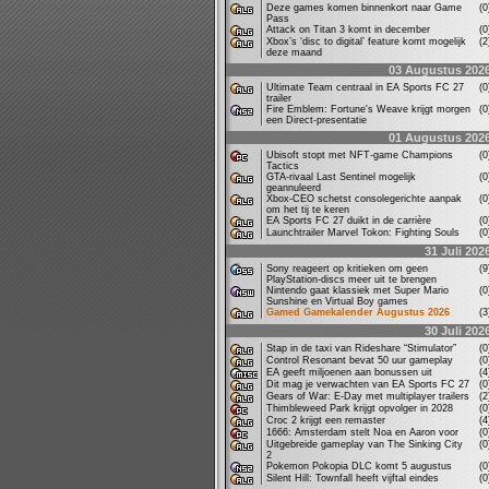
Deze games komen binnenkort naar Game
(
Pass
Attack on Titan 3 komt in december
(
Xbox’s ‘disc to digital’ feature komt mogelijk
(
deze maand
03 Augustus 202
Ultimate Team centraal in EA Sports FC 27
(
trailer
Fire Emblem: Fortune's Weave krijgt morgen
(
een Direct-presentatie
01 Augustus 202
Ubisoft stopt met NFT-game Champions
(
Tactics
GTA-rivaal Last Sentinel mogelijk
(
geannuleerd
Xbox-CEO schetst consolegerichte aanpak
(
om het tij te keren
EA Sports FC 27 duikt in de carrière
(
Launchtrailer Marvel Tokon: Fighting Souls
(
31 Juli 202
Sony reageert op kritieken om geen
(
PlayStation-discs meer uit te brengen
Nintendo gaat klassiek met Super Mario
(
Sunshine en Virtual Boy games
Gamed Gamekalender Augustus 2026
(
30 Juli 202
Stap in de taxi van Rideshare “Stimulator”
(
Control Resonant bevat 50 uur gameplay
(
EA geeft miljoenen aan bonussen uit
(
Dit mag je verwachten van EA Sports FC 27
(
Gears of War: E-Day met multiplayer trailers
(
Thimbleweed Park krijgt opvolger in 2028
(
Croc 2 krijgt een remaster
(
1666: Amsterdam stelt Noa en Aaron voor
(
Uitgebreide gameplay van The Sinking City
(
2
Pokemon Pokopia DLC komt 5 augustus
(
Silent Hill: Townfall heeft vijftal eindes
(