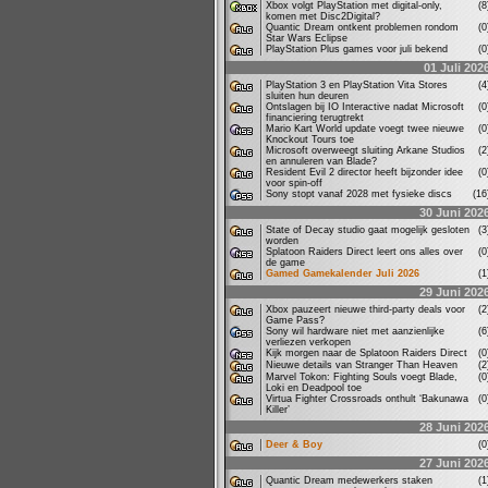
Xbox volgt PlayStation met digital-only,
(
komen met Disc2Digital?
Quantic Dream ontkent problemen rondom
(
Star Wars Eclipse
PlayStation Plus games voor juli bekend
(
01 Juli 202
PlayStation 3 en PlayStation Vita Stores
(
sluiten hun deuren
Ontslagen bij IO Interactive nadat Microsoft
(
financiering terugtrekt
Mario Kart World update voegt twee nieuwe
(
Knockout Tours toe
Microsoft overweegt sluiting Arkane Studios
(
en annuleren van Blade?
Resident Evil 2 director heeft bijzonder idee
(
voor spin-off
Sony stopt vanaf 2028 met fysieke discs
(1
30 Juni 202
State of Decay studio gaat mogelijk gesloten
(
worden
Splatoon Raiders Direct leert ons alles over
(
de game
Gamed Gamekalender Juli 2026
(
29 Juni 202
Xbox pauzeert nieuwe third-party deals voor
(
Game Pass?
Sony wil hardware niet met aanzienlijke
(
verliezen verkopen
Kijk morgen naar de Splatoon Raiders Direct
(
Nieuwe details van Stranger Than Heaven
(
Marvel Tokon: Fighting Souls voegt Blade,
(
Loki en Deadpool toe
Virtua Fighter Crossroads onthult ‘Bakunawa
(
Killer’
28 Juni 202
Deer & Boy
(
27 Juni 202
Quantic Dream medewerkers staken
(