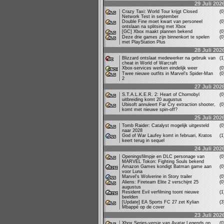
29 Juli 202
Crazy Taxi: World Tour krijgt Closed
(
Network Test in september
Double Fine moet kwart van personeel
(
ontslaan na splitsing met Xbox
[GC] Xbox maakt plannen bekend
(
Deze drie games zijn binnenkort te spelen
(
met PlayStation Plus
28 Juli 202
Blizzard ontslaat medewerker na gebruik van
(
cheat in World of Warcraft
Xbox-services werken eindelijk weer
(
Twee nieuwe outfits in Marvel's Spider-Man
(
2
27 Juli 202
S.T.A.L.K.E.R. 2: Heart of Chornobyl
(
uitbreiding komt 20 augustus
Ubisoft annuleert Far Cry extraction shooter,
(
komt met nieuwe spin-off?
25 Juli 202
Tomb Raider: Catalyst mogelijk uitgesteld
(
naar 2028
God of War Laufey komt in februari, Kratos
(
keert terug in sequel
24 Juli 202
Openingsfilmpje en DLC personage van
(
MARVEL Tokon: Fighting Souls bekend
Amazon Games kondigt Batman game aan
(
voor Luna
Marvel's Wolverine in Story trailer
(
Aliens: Fireteam Elite 2 verschijnt 25
(
augustus
Resident Evil verfilming toont nieuwe
(
beelden
[Update] EA Sports FC 27 zet Kylian
(
Mbappé op de cover
23 Juli 202
Xbox Series-versie van Avatar Legends op
(