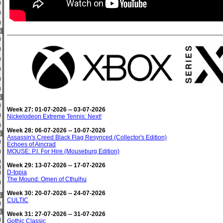
8)
0)
0)
6
______________________________________________________________
4)
0)
0)
2)
0)
6)
6
3)
Week 27: 01-07-2026 -- 03-07-2026
0)
Nickelodeon Extreme Tennis: Next!
1)
Week 28: 06-07-2026 -- 10-07-2026
6
Assassin's Creed Black Flag Resynced (Collector's Edition)
2)
Echoes of Aincrad
MOUSE: P.I. For Hire (Mouseburg Edition)
6)
0)
Week 29: 13-07-2026 -- 17-07-2026
2)
D-topia
0)
The Mound: Omen of Cthulhu
0)
Week 30: 20-07-2026 -- 24-07-2026
6
CULTIC
0)
6
Week 31: 27-07-2026 -- 31-07-2026
1)
Gothic Classic