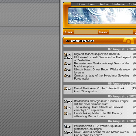
Home
Forum
Archief
Redactie
Conta
User:
Pass:
07 Augustus 202
DigixArt teased sequel van Road 96
(
Uli Latukefu speelt Ganondorf in The Legend
(
of Zelda-film
Remaster van Quake ontvangt Dawn of the
(
Machine-update
Ubisoft blaast Ghost Recon Wildlands nieuw
(
leven in
Onimusha: Way of the Sword met Severing
(
Fates-trailer
06 Augustus 202
Grand Theft Auto VI: An Extended Look
(1
komt 27 augustus
05 Augustus 202
Borderlands filmregisseur: "Censuur zorgde
(
dat film voor niemand was"
The Walking Dead: Streets of Survival
(
verschijnt 18 september
Eerste blik op Mafia: The Old Country
(
uitbreiding Man of Honor
04 Augustus 202
Personeel van FIFA World Cup studio
(
grotendeels ontslagen
Dave Bautista neemt rol van Kratos over in
(
God of War TV-serie?