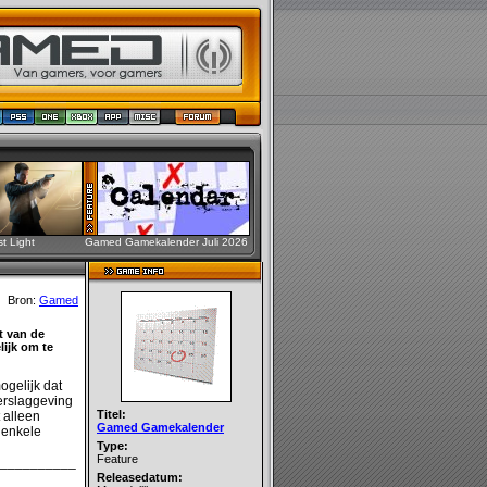
st Light
Gamed Gamekalender Juli 2026
Bron:
Gamed
t van de
ijk om te
ogelijk dat
verslaggeving
Titel:
 alleen
Gamed Gamekalender
 enkele
Type:
Feature
__________
Releasedatum: