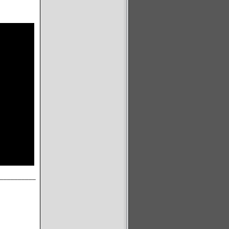
__________