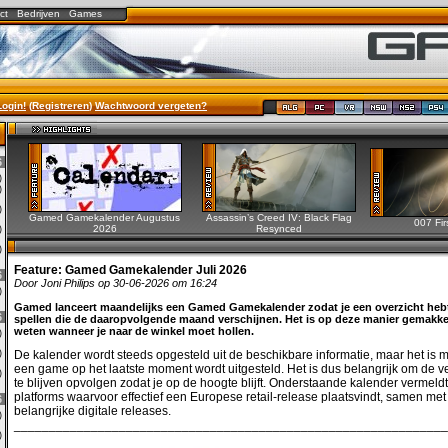
ct
Bedrijven
Games
Login!
(
Registreren
)
Wachtwoord vergeten?
6
0)
0)
0)
Gamed Gamekalender Augustus
Assassin’s Creed IV: Black Flag
007 Fir
2026
Resynced
0)
0)
Feature:
Gamed Gamekalender Juli 2026
6
Door Joni Philips op 30-06-2026 om 16:24
3)
Gamed lanceert maandelijks een Gamed Gamekalender zodat je een overzicht heb
6
spellen die de daaropvolgende maand verschijnen. Het is op deze manier gemakkel
weten wanneer je naar de winkel moet hollen.
0)
2)
De kalender wordt steeds opgesteld uit de beschikbare informatie, maar het is m
een game op het laatste moment wordt uitgesteld. Het is dus belangrijk om de 
0)
te blijven opvolgen zodat je op de hoogte blijft. Onderstaande kalender vermeldt
platforms waarvoor effectief een Europese retail-release plaatsvindt, samen met
6
belangrijke digitale releases.
0)
______________________________________________________________
3)