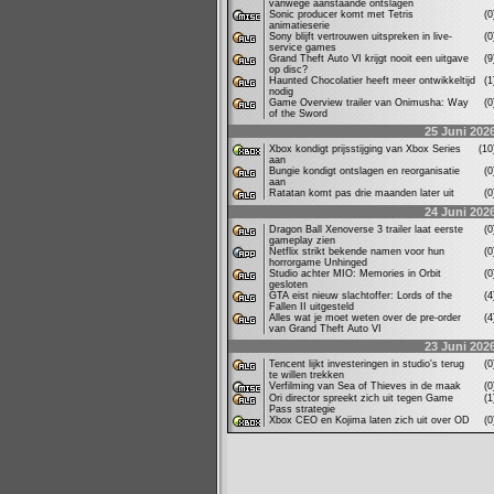
vanwege aanstaande ontslagen
Sonic producer komt met Tetris
(
animatieserie
Sony blijft vertrouwen uitspreken in live-
(
service games
Grand Theft Auto VI krijgt nooit een uitgave
(
op disc?
Haunted Chocolatier heeft meer ontwikkeltijd
(
nodig
Game Overview trailer van Onimusha: Way
(
of the Sword
25 Juni 202
Xbox kondigt prijsstijging van Xbox Series
(1
aan
Bungie kondigt ontslagen en reorganisatie
(
aan
Ratatan komt pas drie maanden later uit
(
24 Juni 202
Dragon Ball Xenoverse 3 trailer laat eerste
(
gameplay zien
Netflix strikt bekende namen voor hun
(
horrorgame Unhinged
Studio achter MIO: Memories in Orbit
(
gesloten
GTA eist nieuw slachtoffer: Lords of the
(
Fallen II uitgesteld
Alles wat je moet weten over de pre-order
(
van Grand Theft Auto VI
23 Juni 202
Tencent lijkt investeringen in studio's terug
(
te willen trekken
Verfilming van Sea of Thieves in de maak
(
Ori director spreekt zich uit tegen Game
(
Pass strategie
Xbox CEO en Kojima laten zich uit over OD
(