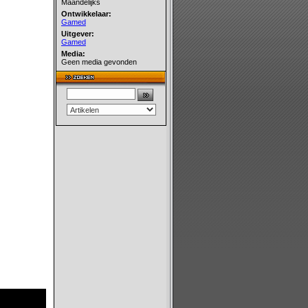
Maandelijks
Ontwikkelaar:
Gamed
Uitgever:
Gamed
Media:
Geen media gevonden