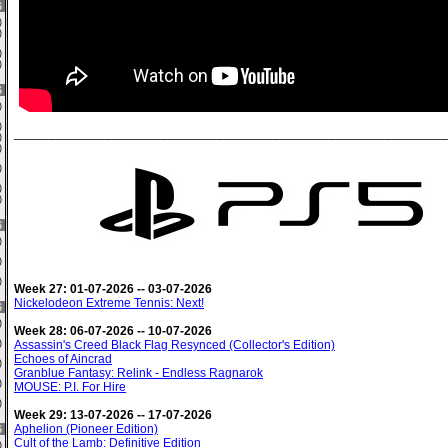
6
0)
0)
0)
0)
6
0)
0)
______________________________________________________________
0)
2)
3)
0)
0)
6
0)
0)
0)
Week 27: 01-07-2026 -- 03-07-2026
Nickelodeon Extreme Tennis: Next!
6
2)
Week 28: 06-07-2026 -- 10-07-2026
0)
Assassin's Creed Black Flag Resynced (Collector's Edition)
Echoes of Aincrad
1)
Granblue Fantasy: Relink - Endless Ragnarok
0)
MOUSE: P.I. For Hire
2)
Week 29: 13-07-2026 -- 17-07-2026
Aphelion (Pioneer Edition)
6
Cult of the Lamb: Definitive Edition
0)