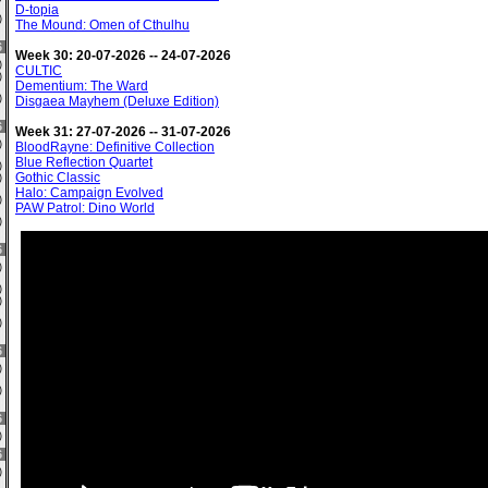
D-topia
0)
The Mound: Omen of Cthulhu
6
Week 30: 20-07-2026 -- 24-07-2026
0)
CULTIC
6)
Dementium: The Ward
0)
Disgaea Mayhem (Deluxe Edition)
6
Week 31: 27-07-2026 -- 31-07-2026
0)
BloodRayne: Definitive Collection
Blue Reflection Quartet
3)
Gothic Classic
0)
Halo: Campaign Evolved
0)
PAW Patrol: Dino World
0)
6
0)
0)
3)
0)
6
1)
0)
6
3)
6
2)