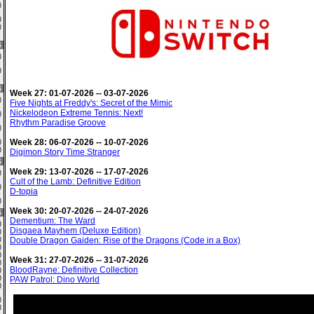
0)
0)
2)
6
0)
0)
6
Week 27: 01-07-2026 -- 03-07-2026
0)
Five Nights at Freddy's: Secret of the Mimic
Nickelodeon Extreme Tennis: Next!
0)
Rhythm Paradise Groove
0)
Week 28: 06-07-2026 -- 10-07-2026
0)
0)
Digimon Story Time Stranger
6
Week 29: 13-07-2026 -- 17-07-2026
9)
Cult of the Lamb: Definitive Edition
0)
D-topia
3)
Week 30: 20-07-2026 -- 24-07-2026
6
Dementium: The Ward
0)
Disgaea Mayhem (Deluxe Edition)
0)
4)
Double Dragon Gaiden: Rise of the Dragons (Code in a Box)
0)
2)
Week 31: 27-07-2026 -- 31-07-2026
0)
BloodRayne: Definitive Collection
4)
0)
PAW Patrol: Dino World
0)
0)
0)