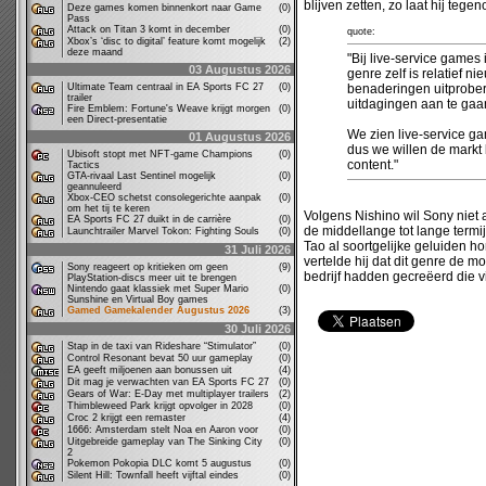
blijven zetten, zo laat hij tege
Deze games komen binnenkort naar Game
(0)
Pass
Attack on Titan 3 komt in december
(0)
quote:
Xbox’s ‘disc to digital’ feature komt mogelijk
(2)
deze maand
"Bij live-service games 
03 Augustus 2026
genre zelf is relatief n
Ultimate Team centraal in EA Sports FC 27
(0)
benaderingen uitprober
trailer
uitdagingen aan te gaa
Fire Emblem: Fortune's Weave krijgt morgen
(0)
een Direct-presentatie
We zien live-service ga
01 Augustus 2026
dus we willen de markt 
Ubisoft stopt met NFT-game Champions
(0)
content."
Tactics
GTA-rivaal Last Sentinel mogelijk
(0)
geannuleerd
Xbox-CEO schetst consolegerichte aanpak
(0)
om het tij te keren
Volgens Nishino wil Sony niet 
EA Sports FC 27 duikt in de carrière
(0)
de middellange tot lange termij
Launchtrailer Marvel Tokon: Fighting Souls
(0)
Tao al soortgelijke geluiden ho
31 Juli 2026
vertelde hij dat dit genre de m
Sony reageert op kritieken om geen
(9)
bedrijf hadden gecreëerd die vi
PlayStation-discs meer uit te brengen
Nintendo gaat klassiek met Super Mario
(0)
Sunshine en Virtual Boy games
Gamed Gamekalender Augustus 2026
(3)
30 Juli 2026
Stap in de taxi van Rideshare “Stimulator”
(0)
Control Resonant bevat 50 uur gameplay
(0)
EA geeft miljoenen aan bonussen uit
(4)
Dit mag je verwachten van EA Sports FC 27
(0)
Gears of War: E-Day met multiplayer trailers
(2)
Thimbleweed Park krijgt opvolger in 2028
(0)
Croc 2 krijgt een remaster
(4)
1666: Amsterdam stelt Noa en Aaron voor
(0)
Uitgebreide gameplay van The Sinking City
(0)
2
Pokemon Pokopia DLC komt 5 augustus
(0)
Silent Hill: Townfall heeft vijftal eindes
(0)