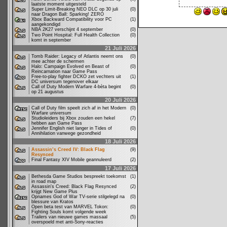
laatste moment uitgesteld
Super Limit-Breaking NEO DLC op 30 juli
(0)
naar Dragon Ball: Sparking! ZERO
Xbox Backward Compatibility voor PC
(1)
aangekondigd
NBA 2K27 verschijnt 4 september
(0)
Two Point Hospital: Full Health Collection
(0)
komt in september
21 Juli 2026
Tomb Raider: Legacy of Atlantis neemt ons
(0)
mee achter de schermen
Halo: Campaign Evolved en Beast of
(0)
Reincarnation naar Game Pass
Free-to-play fighter DCKO zet vechters uit
(1)
DC universum tegenover elkaar
Call of Duty Modern Warfare 4-bèta begint
(0)
op 21 augustus
20 Juli 2026
Call of Duty film speelt zich af in het Modern
(0)
Warfare universum
Studioleiders bij Xbox zouden een hekel
(7)
hebben aan Game Pass
Jennifer English niet langer in Tides of
(0)
Annihilation vanwege gezondheid
18 Juli 2026
Assassin’s Creed IV: Black Flag
(9)
Resynced
Final Fantasy XIV Mobile geannuleerd
(2)
17 Juli 2026
Bethesda Game Studios bespreekt toekomst
(1)
in road map
Assassin's Creed: Black Flag Resynced
(2)
krijgt New Game Plus
Opnames God of War TV-serie stilgelegd na
(0)
blessure van Kratos
Open beta test van MARVEL Tokon:
(0)
Fighting Souls komt volgende week
Trailers van nieuwe games massaal
(5)
overspoeld met anti-Sony-reacties