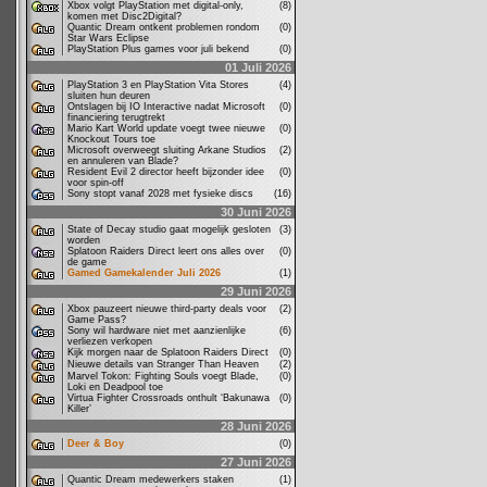
Xbox volgt PlayStation met digital-only,
(8)
komen met Disc2Digital?
Quantic Dream ontkent problemen rondom
(0)
Star Wars Eclipse
PlayStation Plus games voor juli bekend
(0)
01 Juli 2026
PlayStation 3 en PlayStation Vita Stores
(4)
sluiten hun deuren
Ontslagen bij IO Interactive nadat Microsoft
(0)
financiering terugtrekt
Mario Kart World update voegt twee nieuwe
(0)
Knockout Tours toe
Microsoft overweegt sluiting Arkane Studios
(2)
en annuleren van Blade?
Resident Evil 2 director heeft bijzonder idee
(0)
voor spin-off
Sony stopt vanaf 2028 met fysieke discs
(16)
30 Juni 2026
State of Decay studio gaat mogelijk gesloten
(3)
worden
Splatoon Raiders Direct leert ons alles over
(0)
de game
Gamed Gamekalender Juli 2026
(1)
29 Juni 2026
Xbox pauzeert nieuwe third-party deals voor
(2)
Game Pass?
Sony wil hardware niet met aanzienlijke
(6)
verliezen verkopen
Kijk morgen naar de Splatoon Raiders Direct
(0)
Nieuwe details van Stranger Than Heaven
(2)
Marvel Tokon: Fighting Souls voegt Blade,
(0)
Loki en Deadpool toe
Virtua Fighter Crossroads onthult ‘Bakunawa
(0)
Killer’
28 Juni 2026
Deer & Boy
(0)
27 Juni 2026
Quantic Dream medewerkers staken
(1)