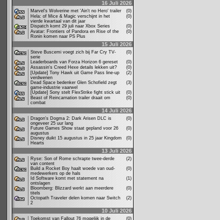
16 Juli 2026
Marvel's Wolverine met 'Ain't no Hero' trailer
(0)
Hela: of Mice & Magic verschijnt in het
(0)
vierde kwartaal van dit jaar
Dispatch komt 29 juli naar Xbox Series
(0)
Avatar: Frontiers of Pandora en Rise of the
(0)
Ronin komen naar PS Plus
15 Juli 2026
Steve Buscemi voegt zich bij Far Cry TV-
(0)
serie
Leaderboards van Forza Horizon 6 gereset
(0)
Assassin's Creed Hexe details lekken uit?
(0)
[Update] Tony Hawk uit Game Pass line-up
(2)
verdwenen
Dead Space bedenker Glen Schofield zegt
(3)
game-industrie vaarwel
[Update] Sony stelt FlexStrike fight stick uit
(0)
Beast of Reincarnation trailer draait om
(0)
combat
14 Juli 2026
Dragon's Dogma 2: Dark Arisen DLC is
(0)
ongeveer 25 uur lang
Future Games Show staat gepland voor 26
(0)
augustus
Disney duikt 15 augustus in 25 jaar Kingdom
(0)
Hearts
13 Juli 2026
Ryse: Son of Rome schrapte twee-derde
(2)
van content
Build a Rocket Boy haalt woede van oud-
(0)
medewerkers op de hals
Id Software komt met statement na
(1)
ontslagen
Bloomberg: Blizzard werkt aan meerdere
(0)
titels
Octopath Traveler delen komen naar Switch
(2)
2
10 Juli 2026
Toekomst van Fallout 76 mogelijk in de
(0)