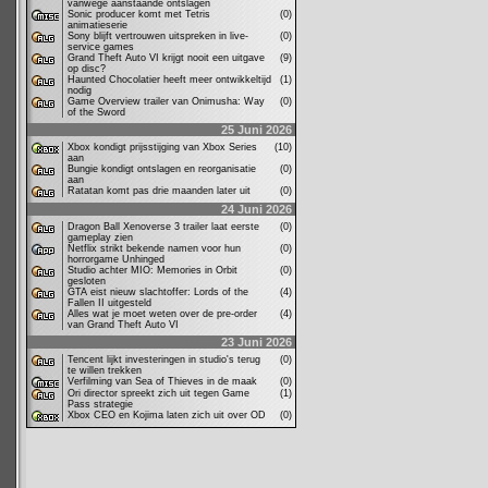
vanwege aanstaande ontslagen
Sonic producer komt met Tetris
(0)
animatieserie
Sony blijft vertrouwen uitspreken in live-
(0)
service games
Grand Theft Auto VI krijgt nooit een uitgave
(9)
op disc?
Haunted Chocolatier heeft meer ontwikkeltijd
(1)
nodig
Game Overview trailer van Onimusha: Way
(0)
of the Sword
25 Juni 2026
Xbox kondigt prijsstijging van Xbox Series
(10)
aan
Bungie kondigt ontslagen en reorganisatie
(0)
aan
Ratatan komt pas drie maanden later uit
(0)
24 Juni 2026
Dragon Ball Xenoverse 3 trailer laat eerste
(0)
gameplay zien
Netflix strikt bekende namen voor hun
(0)
horrorgame Unhinged
Studio achter MIO: Memories in Orbit
(0)
gesloten
GTA eist nieuw slachtoffer: Lords of the
(4)
Fallen II uitgesteld
Alles wat je moet weten over de pre-order
(4)
van Grand Theft Auto VI
23 Juni 2026
Tencent lijkt investeringen in studio's terug
(0)
te willen trekken
Verfilming van Sea of Thieves in de maak
(0)
Ori director spreekt zich uit tegen Game
(1)
Pass strategie
Xbox CEO en Kojima laten zich uit over OD
(0)