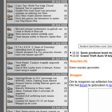
29 Juli 2026
Crazy Taxi: World Tour krijgt Closed
(0)
Network Test in september
Double Fine moet kwart van personeel
(0)
ontslaan na splitsing met Xbox
[GC] Xbox maakt plannen bekend
(0)
Deze drie games zijn binnenkort te spelen
(0)
met PlayStation Plus
28 Juli 2026
Blizzard ontslaat medewerker na gebruik van
(1)
cheat in World of Warcraft
Xbox-services werken eindelijk weer
(0)
Twee nieuwe outfits in Marvel's Spider-Man
(0)
2
27 Juli 2026
S.T.A.L.K.E.R. 2: Heart of Chornobyl
(0)
uitbreiding komt 20 augustus
Ubisoft annuleert Far Cry extraction shooter,
(0)
15:16
Sonic producer komt met
komt met nieuwe spin-off?
15:00
Grand Theft Auto VI kri
25 Juli 2026
Reacties (0)
Tomb Raider: Catalyst mogelijk uitgesteld
(0)
naar 2028
Geen reacties gevonden
God of War Laufey komt in februari, Kratos
(1)
keert terug in sequel
24 Juli 2026
Reageer
Openingsfilmpje en DLC personage van
(0)
MARVEL Tokon: Fighting Souls bekend
Om te reageren op artikelen hoe
Amazon Games kondigt Batman game aan
(0)
Om het
forum
te gebruiken is
re
voor Luna
Marvel's Wolverine in Story trailer
(0)
Aliens: Fireteam Elite 2 verschijnt 25
(0)
augustus
Resident Evil verfilming toont nieuwe
(1)
beelden
[Update] EA Sports FC 27 zet Kylian
(3)
Mbappé op de cover
23 Juli 2026
Xbox Series-versie van Avatar Legends op
(0)