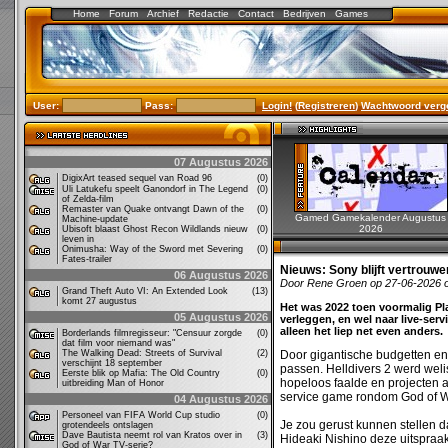
Home
Forum
Archief
Redactie
Contact
Bedrijven
Games
User:
Pass:
Login!
(
Registreren
)
Wachtwoord verg
07 Augustus 2026
DigixArt teased sequel van Road 96
(0)
Uli Latukefu speelt Ganondorf in The Legend
(0)
of Zelda-film
Remaster van Quake ontvangt Dawn of the
(0)
Gamed Gamekalender Augustus
Machine-update
2026
Ubisoft blaast Ghost Recon Wildlands nieuw
(0)
leven in
Onimusha: Way of the Sword met Severing
(0)
Fates-trailer
Nieuws:
Sony blijft vertrouw
06 Augustus 2026
Door Rene Groen op 27-06-2026 
Grand Theft Auto VI: An Extended Look
(13)
komt 27 augustus
Het was 2022 toen voormalig P
05 Augustus 2026
verleggen, en wel naar live-ser
alleen het liep net even anders.
Borderlands filmregisseur: "Censuur zorgde
(0)
dat film voor niemand was"
The Walking Dead: Streets of Survival
(2)
Door gigantische budgetten e
verschijnt 18 september
passen. Helldivers 2 werd wel
Eerste blik op Mafia: The Old Country
(0)
hopeloos faalde en projecten al
uitbreiding Man of Honor
service game rondom God of W
04 Augustus 2026
Personeel van FIFA World Cup studio
(0)
Je zou gerust kunnen stellen dat
grotendeels ontslagen
Dave Bautista neemt rol van Kratos over in
(3)
Hideaki Nishino deze uitspraa
God of War TV-serie?