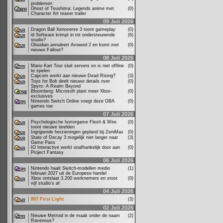
problemen
Ghost of Tsushima: Legends anime met
(0)
Character Art teaser trailer
09 Juli 2026
Dragon Ball Xenoverse 3 toont gameplay
(0)
id Software krimpt in tot ondersteunende
(6)
studio?
Obsidian annuleert Avowed 2 en komt met
(0)
nieuwe Fallout?
08 Juli 2026
Mario Kart Tour sluit servers en is niet offline
(0)
te spelen
Capcom werkt aan nieuwe Dead Rising?
(3)
Toys for Bob deelt nieuwe details over
(0)
Spyro: A Realm Beyond
Bloomberg: Microsoft plant meer Xbox-
(0)
exclusives
Nintendo Switch Online voegt deze GBA
(0)
games toe
07 Juli 2026
Psychologische horrorgame Flesh & Wire
(0)
toont nieuwe beelden
Ingrijpende herzieningen gepland bij ZeniMax
(0)
State of Decay 3 mogelijk niet langer naar
(3)
Game Pass
IO Interactive werkt onafhankelijk door aan
(0)
Project Fantasy
06 Juli 2026
Nintendo haalt Switch-modellen medio
(1)
februari 2027 uit de Europese handel
Xbox ontslaat 3.200 werknemers en stoot
(0)
vijf studio's af
04 Juli 2026
007 First Light
(3)
02 Juli 2026
Nieuwe Metroid in de maak onder de naam
(2)
Ravenous?