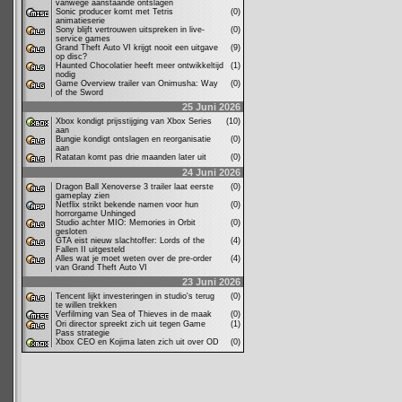
vanwege aanstaande ontslagen
Sonic producer komt met Tetris
(0)
animatieserie
Sony blijft vertrouwen uitspreken in live-
(0)
service games
Grand Theft Auto VI krijgt nooit een uitgave
(9)
op disc?
Haunted Chocolatier heeft meer ontwikkeltijd
(1)
nodig
Game Overview trailer van Onimusha: Way
(0)
of the Sword
25 Juni 2026
Xbox kondigt prijsstijging van Xbox Series
(10)
aan
Bungie kondigt ontslagen en reorganisatie
(0)
aan
Ratatan komt pas drie maanden later uit
(0)
24 Juni 2026
Dragon Ball Xenoverse 3 trailer laat eerste
(0)
gameplay zien
Netflix strikt bekende namen voor hun
(0)
horrorgame Unhinged
Studio achter MIO: Memories in Orbit
(0)
gesloten
GTA eist nieuw slachtoffer: Lords of the
(4)
Fallen II uitgesteld
Alles wat je moet weten over de pre-order
(4)
van Grand Theft Auto VI
23 Juni 2026
Tencent lijkt investeringen in studio's terug
(0)
te willen trekken
Verfilming van Sea of Thieves in de maak
(0)
Ori director spreekt zich uit tegen Game
(1)
Pass strategie
Xbox CEO en Kojima laten zich uit over OD
(0)