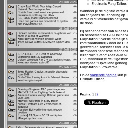
29 Juli 2026
Electronic Fang Tattoo:
Crazy Taxi: World Tour krijgt Closed
(0)
Network Test in september
Wanneer je de digitale versie 
Double Fine moet kwart van personeel
(0)
om er tijdens de lancering op
ontslaan na splitsing met Xbox
[GC] Xbox maakt plannen bekend
(0)
versie is dit eveneens het gev
Deze drie games zijn binnenkort te spelen
(0)
de doos.
met PlayStation Plus
28 Juli 2026
Bij het benoemen van al deze d
Blizzard ontslaat medewerker na gebruik van
(1)
en benoemen ze GTA Online voo
cheat in World of Warcraft
PlayStation 5 versie namelijk a
Xbox-services werken eindelijk weer
(0)
Twee nieuwe outfits in Marvel's Spider-Man
(0)
komt voornamelijk door de Dual
2
geluiden en sensaties van Jaso
27 Juli 2026
dit middels haptische feedback
S.T.A.L.K.E.R. 2: Heart of Chornobyl
(0)
lezen we:
"Grand Theft Auto VI
uitbreiding komt 20 augustus
PS5, waardoor je de uitgestrek
Ubisoft annuleert Far Cry extraction shooter,
(0)
komt met nieuwe spin-off?
laadtijden."
Opvallend genoeg 
PlayStation 5 Pro-versie.
25 Juli 2026
Tomb Raider: Catalyst mogelijk uitgesteld
(0)
naar 2028
Op de
volgende pagina
kun je 
God of War Laufey komt in februari, Kratos
(1)
Ultimate Edition.
keert terug in sequel
24 Juli 2026
Openingsfilmpje en DLC personage van
(0)
MARVEL Tokon: Fighting Souls bekend
Pagina:
1 |
2
Amazon Games kondigt Batman game aan
(0)
voor Luna
Marvel's Wolverine in Story trailer
(0)
Aliens: Fireteam Elite 2 verschijnt 25
(0)
augustus
Resident Evil verfilming toont nieuwe
(1)
beelden
[Update] EA Sports FC 27 zet Kylian
(3)
Mbappé op de cover
23 Juli 2026
Xbox Series-versie van Avatar Legends op
(0)