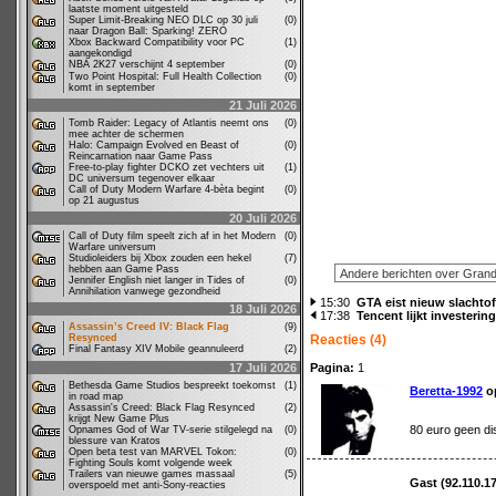
laatste moment uitgesteld
Super Limit-Breaking NEO DLC op 30 juli
(0)
naar Dragon Ball: Sparking! ZERO
Xbox Backward Compatibility voor PC
(1)
aangekondigd
NBA 2K27 verschijnt 4 september
(0)
Two Point Hospital: Full Health Collection
(0)
komt in september
21 Juli 2026
Tomb Raider: Legacy of Atlantis neemt ons
(0)
mee achter de schermen
Halo: Campaign Evolved en Beast of
(0)
Reincarnation naar Game Pass
Free-to-play fighter DCKO zet vechters uit
(1)
DC universum tegenover elkaar
Call of Duty Modern Warfare 4-bèta begint
(0)
op 21 augustus
20 Juli 2026
Call of Duty film speelt zich af in het Modern
(0)
Warfare universum
Studioleiders bij Xbox zouden een hekel
(7)
hebben aan Game Pass
Jennifer English niet langer in Tides of
(0)
Annihilation vanwege gezondheid
15:30
GTA eist nieuw slachtoff
18 Juli 2026
17:38
Tencent lijkt investerin
Assassin’s Creed IV: Black Flag
(9)
Resynced
Reacties (4)
Final Fantasy XIV Mobile geannuleerd
(2)
17 Juli 2026
Pagina:
1
Bethesda Game Studios bespreekt toekomst
(1)
Beretta-1992
op
in road map
Assassin's Creed: Black Flag Resynced
(2)
krijgt New Game Plus
80 euro geen dis
Opnames God of War TV-serie stilgelegd na
(0)
blessure van Kratos
Open beta test van MARVEL Tokon:
(0)
Fighting Souls komt volgende week
Trailers van nieuwe games massaal
(5)
Gast (92.110.1
overspoeld met anti-Sony-reacties