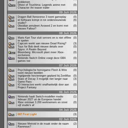
problemen
Ghost of Tsushima: Legends anime met
(0)
Character Art teaser trailer
09 Juli 2026
Dragon Ball Xenoverse 3 toont gameplay
(0)
id Software krimpt in tot ondersteunende
(6)
studio?
Obsidian annuleert Avowed 2 en komt met
(0)
nieuwe Fallout?
08 Juli 2026
Mario Kart Tour sluit servers en is niet offline
(0)
te spelen
Capcom werkt aan nieuwe Dead Rising?
(3)
Toys for Bob deelt nieuwe details over
(0)
Spyro: A Realm Beyond
Bloomberg: Microsoft plant meer Xbox-
(0)
exclusives
Nintendo Switch Online voegt deze GBA
(0)
games toe
07 Juli 2026
Psychologische horrorgame Flesh & Wire
(0)
toont nieuwe beelden
Ingrijpende herzieningen gepland bij ZeniMax
(0)
State of Decay 3 mogelijk niet langer naar
(3)
Game Pass
IO Interactive werkt onafhankelijk door aan
(0)
Project Fantasy
06 Juli 2026
Nintendo haalt Switch-modellen medio
(1)
februari 2027 uit de Europese handel
Xbox ontslaat 3.200 werknemers en stoot
(0)
vijf studio's af
04 Juli 2026
007 First Light
(3)
02 Juli 2026
Nieuwe Metroid in de maak onder de naam
(2)
Ravenous?