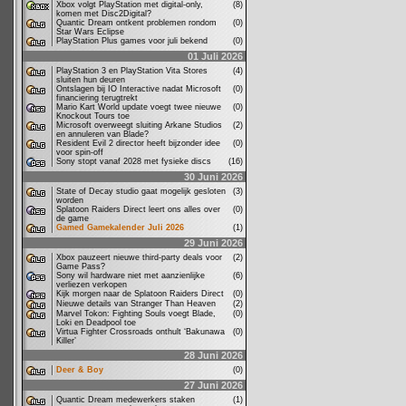
Xbox volgt PlayStation met digital-only,
(8)
komen met Disc2Digital?
Quantic Dream ontkent problemen rondom
(0)
Star Wars Eclipse
PlayStation Plus games voor juli bekend
(0)
01 Juli 2026
PlayStation 3 en PlayStation Vita Stores
(4)
sluiten hun deuren
Ontslagen bij IO Interactive nadat Microsoft
(0)
financiering terugtrekt
Mario Kart World update voegt twee nieuwe
(0)
Knockout Tours toe
Microsoft overweegt sluiting Arkane Studios
(2)
en annuleren van Blade?
Resident Evil 2 director heeft bijzonder idee
(0)
voor spin-off
Sony stopt vanaf 2028 met fysieke discs
(16)
30 Juni 2026
State of Decay studio gaat mogelijk gesloten
(3)
worden
Splatoon Raiders Direct leert ons alles over
(0)
de game
Gamed Gamekalender Juli 2026
(1)
29 Juni 2026
Xbox pauzeert nieuwe third-party deals voor
(2)
Game Pass?
Sony wil hardware niet met aanzienlijke
(6)
verliezen verkopen
Kijk morgen naar de Splatoon Raiders Direct
(0)
Nieuwe details van Stranger Than Heaven
(2)
Marvel Tokon: Fighting Souls voegt Blade,
(0)
Loki en Deadpool toe
Virtua Fighter Crossroads onthult ‘Bakunawa
(0)
Killer’
28 Juni 2026
Deer & Boy
(0)
27 Juni 2026
Quantic Dream medewerkers staken
(1)