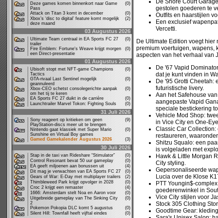
De Shore Court Garage
Deze games komen binnenkort naar Game
(0)
gestolen goederen te v
Pass
Attack on Titan 3 komt in december
(0)
Outfits en haarstijlen v
Xbox’s ‘disc to digital’ feature komt mogelijk
(2)
Een exclusief wapenpatr
deze maand
Vercetti.
03 Augustus 2026
Ultimate Team centraal in EA Sports FC 27
(0)
De Ultimate Edition voegt hier
trailer
premium voertuigen, wapens, k
Fire Emblem: Fortune's Weave krijgt morgen
(0)
een Direct-presentatie
aspecten van het verhaal van J
01 Augustus 2026
De '67 Vapid Dominator
Ubisoft stopt met NFT-game Champions
(0)
dat je kunt vinden in 
Tactics
GTA-rivaal Last Sentinel mogelijk
(0)
De '95 Grotti Cheetah: 
geannuleerd
futuristische livery.
Xbox-CEO schetst consolegerichte aanpak
(0)
om het tij te keren
Aan het Safehouse van 
EA Sports FC 27 duikt in de carrière
(0)
aangepaste Vapid Gana
Launchtrailer Marvel Tokon: Fighting Souls
(0)
speciale bestickering 
31 Juli 2026
Vehicle Mod Shop: twee
Sony reageert op kritieken om geen
(9)
in Vice City en One-Eye
PlayStation-discs meer uit te brengen
Classic Car Collection
Nintendo gaat klassiek met Super Mario
(0)
Sunshine en Virtual Boy games
restaureren, waaronder 
Gamed Gamekalender Augustus 2026
(3)
Shitzu Squalo: een paa
30 Juli 2026
is volgeladen met expl
Stap in de taxi van Rideshare “Stimulator”
(0)
Hawk & Little Morgan R
Control Resonant bevat 50 uur gameplay
(0)
City styling.
EA geeft miljoenen aan bonussen uit
(4)
Gepersonaliseerde wape
Dit mag je verwachten van EA Sports FC 27
(0)
Lucia over de Klose K1
Gears of War: E-Day met multiplayer trailers
(2)
Thimbleweed Park krijgt opvolger in 2028
(0)
PTT Youngin$-complex e
Croc 2 krijgt een remaster
(4)
goederenwinkel in Sout
1666: Amsterdam stelt Noa en Aaron voor
(0)
Vice City stijlen voor J
Uitgebreide gameplay van The Sinking City
(0)
2
Stock 305 Clothing Stor
Pokemon Pokopia DLC komt 5 augustus
(0)
Goodtime Gear: kleding
Silent Hill: Townfall heeft vijftal eindes
(0)
Sara's Unisex Salon: h