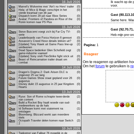
16 Juli 2026
Ik wacht op de 
voor.
Marvel's Wolverine met 'Ain't no Hero' trailer
(0)
Hela: of Mice & Magic verschijnt in het
(0)
vierde kwartaal van dit jaar
Gast (80.113.1
Dispatch komt 29 juli naar Xbox Series
(0)
Avatar: Frontiers of Pandora en Rise of the
(0)
Same here. Wac
Ronin komen naar PS Plus
15 Juli 2026
Gast (92.70.71
Steve Buscemi voegt zich bij Far Cry TV-
(0)
Heb mijn pre-ord
serie
Leaderboards van Forza Horizon 6 gereset
(0)
Assassin's Creed Hexe details lekken uit?
(0)
[Update] Tony Hawk uit Game Pass line-up
(2)
Pagina:
1
verdwenen
Dead Space bedenker Glen Schofield zegt
(3)
game-industrie vaarwel
Reageer
[Update] Sony stelt FlexStrike fight stick uit
(0)
Beast of Reincarnation trailer draait om
(0)
Om te reageren op artikelen hoe
combat
Om het
forum
te gebruiken is
re
14 Juli 2026
Dragon's Dogma 2: Dark Arisen DLC is
(0)
ongeveer 25 uur lang
Future Games Show staat gepland voor 26
(0)
augustus
Disney duikt 15 augustus in 25 jaar Kingdom
(0)
Hearts
13 Juli 2026
Ryse: Son of Rome schrapte twee-derde
(2)
van content
Build a Rocket Boy haalt woede van oud-
(0)
medewerkers op de hals
Id Software komt met statement na
(1)
ontslagen
Bloomberg: Blizzard werkt aan meerdere
(0)
titels
Octopath Traveler delen komen naar Switch
(2)
2
10 Juli 2026
Toekomst van Fallout 76 mogelijk in de
(0)