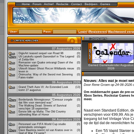
Home
Forum
Archief
Redactie
Contact
Bedrijven
Games
User:
Pass:
Login!
(
Registreren
)
Wachtwoord verg
07 Augustus 2026
DigixArt teased sequel van Road 96
(0)
Uli Latukefu speelt Ganondorf in The Legend
(0)
of Zelda-film
Remaster van Quake ontvangt Dawn of the
(0)
Gamed Gamekalender Augustus
Machine-update
2026
Ubisoft blaast Ghost Recon Wildlands nieuw
(0)
leven in
Onimusha: Way of the Sword met Severing
(0)
Fates-trailer
Nieuws:
Alles wat je moet we
06 Augustus 2026
Door Rene Groen op 24-06-2026 
Grand Theft Auto VI: An Extended Look
(13)
komt 27 augustus
Om middernacht gaan de pre-ord
05 Augustus 2026
Xbox Series. Rockstar Games he
meer.
Borderlands filmregisseur: "Censuur zorgde
(0)
dat film voor niemand was"
The Walking Dead: Streets of Survival
(2)
verschijnt 18 september
Naast een Standard Edition, di
Eerste blik op Mafia: The Old Country
(0)
verschijnen voor €99,99. Als j
uitbreiding Man of Honor
toegang tot het Vintage Vice 
04 Augustus 2026
op de tijd dat de neonlichten he
Personeel van FIFA World Cup studio
(0)
grotendeels ontslagen
Dave Bautista neemt rol van Kratos over in
(3)
Een '55 Vapid Stanier 
God of War TV-serie?