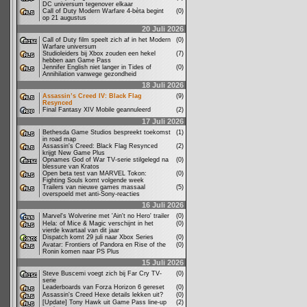
DC universum tegenover elkaar
Call of Duty Modern Warfare 4-bèta begint
(0)
op 21 augustus
20 Juli 2026
Call of Duty film speelt zich af in het Modern
(0)
Warfare universum
Studioleiders bij Xbox zouden een hekel
(7)
hebben aan Game Pass
Jennifer English niet langer in Tides of
(0)
Annihilation vanwege gezondheid
18 Juli 2026
Assassin’s Creed IV: Black Flag
(9)
Resynced
Final Fantasy XIV Mobile geannuleerd
(2)
17 Juli 2026
Bethesda Game Studios bespreekt toekomst
(1)
in road map
Assassin's Creed: Black Flag Resynced
(2)
krijgt New Game Plus
Opnames God of War TV-serie stilgelegd na
(0)
blessure van Kratos
Open beta test van MARVEL Tokon:
(0)
Fighting Souls komt volgende week
Trailers van nieuwe games massaal
(5)
overspoeld met anti-Sony-reacties
16 Juli 2026
Marvel's Wolverine met 'Ain't no Hero' trailer
(0)
Hela: of Mice & Magic verschijnt in het
(0)
vierde kwartaal van dit jaar
Dispatch komt 29 juli naar Xbox Series
(0)
Avatar: Frontiers of Pandora en Rise of the
(0)
Ronin komen naar PS Plus
15 Juli 2026
Steve Buscemi voegt zich bij Far Cry TV-
(0)
serie
Leaderboards van Forza Horizon 6 gereset
(0)
Assassin's Creed Hexe details lekken uit?
(0)
[Update] Tony Hawk uit Game Pass line-up
(2)