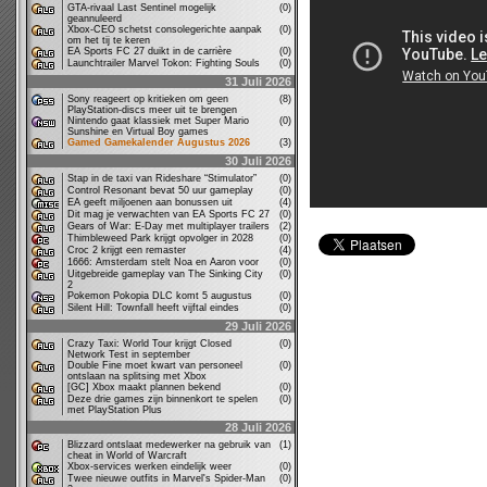
GTA-rivaal Last Sentinel mogelijk
(0)
geannuleerd
Xbox-CEO schetst consolegerichte aanpak
(0)
om het tij te keren
EA Sports FC 27 duikt in de carrière
(0)
Launchtrailer Marvel Tokon: Fighting Souls
(0)
31 Juli 2026
Sony reageert op kritieken om geen
(8)
PlayStation-discs meer uit te brengen
Nintendo gaat klassiek met Super Mario
(0)
Sunshine en Virtual Boy games
Gamed Gamekalender Augustus 2026
(3)
30 Juli 2026
Stap in de taxi van Rideshare “Stimulator”
(0)
Control Resonant bevat 50 uur gameplay
(0)
EA geeft miljoenen aan bonussen uit
(4)
Dit mag je verwachten van EA Sports FC 27
(0)
Gears of War: E-Day met multiplayer trailers
(2)
Thimbleweed Park krijgt opvolger in 2028
(0)
Croc 2 krijgt een remaster
(4)
1666: Amsterdam stelt Noa en Aaron voor
(0)
Uitgebreide gameplay van The Sinking City
(0)
2
Pokemon Pokopia DLC komt 5 augustus
(0)
Silent Hill: Townfall heeft vijftal eindes
(0)
29 Juli 2026
Crazy Taxi: World Tour krijgt Closed
(0)
Network Test in september
Double Fine moet kwart van personeel
(0)
ontslaan na splitsing met Xbox
[GC] Xbox maakt plannen bekend
(0)
Deze drie games zijn binnenkort te spelen
(0)
met PlayStation Plus
28 Juli 2026
Blizzard ontslaat medewerker na gebruik van
(1)
cheat in World of Warcraft
Xbox-services werken eindelijk weer
(0)
Twee nieuwe outfits in Marvel's Spider-Man
(0)