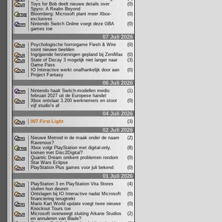
Toys for Bob deelt nieuwe details over
(0)
Spyro: A Realm Beyond
Bloomberg: Microsoft plant meer Xbox-
(0)
exclusives
Nintendo Switch Online voegt deze GBA
(0)
games toe
07 Juli 2026
Psychologische horrorgame Flesh & Wire
(0)
toont nieuwe beelden
Ingrijpende herzieningen gepland bij ZeniMax
(0)
State of Decay 3 mogelijk niet langer naar
(3)
Game Pass
IO Interactive werkt onafhankelijk door aan
(0)
Project Fantasy
06 Juli 2026
Nintendo haalt Switch-modellen medio
(1)
februari 2027 uit de Europese handel
Xbox ontslaat 3.200 werknemers en stoot
(0)
vijf studio's af
04 Juli 2026
007 First Light
(3)
02 Juli 2026
Nieuwe Metroid in de maak onder de naam
(2)
Ravenous?
Xbox volgt PlayStation met digital-only,
(8)
komen met Disc2Digital?
Quantic Dream ontkent problemen rondom
(0)
Star Wars Eclipse
PlayStation Plus games voor juli bekend
(0)
01 Juli 2026
PlayStation 3 en PlayStation Vita Stores
(4)
sluiten hun deuren
Ontslagen bij IO Interactive nadat Microsoft
(0)
financiering terugtrekt
Mario Kart World update voegt twee nieuwe
(0)
Knockout Tours toe
Microsoft overweegt sluiting Arkane Studios
(2)
en annuleren van Blade?