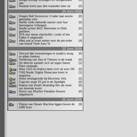
Bungie kondigt ontslagen en reorganisatie
(0)
aan
Ratatan komt pas drie maanden later uit
(0)
24 Juni 2026
Dragon Ball Xenoverse 3 trailer laat eerste
(0)
gameplay zien
Netflix strikt bekende namen voor hun
(0)
horrorgame Unhinged
Studio achter MIO: Memories in Orbit
(0)
gesloten
GTA eist nieuw slachtoffer: Lords of the
(4)
Fallen II uitgesteld
Alles wat je moet weten over de pre-order
(4)
van Grand Theft Auto VI
23 Juni 2026
Tencent lijkt investeringen in studio's terug
(0)
te willen trekken
Verfilming van Sea of Thieves in de maak
(0)
Ori director spreekt zich uit tegen Game
(1)
Pass strategie
Xbox CEO en Kojima laten zich uit over OD
(0)
THQ Nordic Digital Showcase komt in
(1)
augustus
Grote ontslagronde bij Electronic Arts
(0)
Capcom staat 25 juni in de Spotlight
(0)
Kojima ziet Death Stranding film als twee
(0)
uur durende kunst
Demo van Rhythm Paradise Groove
(0)
uitgebracht
22 Juni 2026
Prijzen van Steam Machine liggen boven de
(9)
1000 Euro