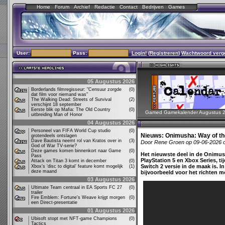
Home
Forum
Archief
Redactie
Contact
Bedrijven
Games
User:
Pass:
Login!
(
Registreren
)
Wachtwoord verg
05 Augustus 2026
Borderlands filmregisseur: "Censuur zorgde
(0)
dat film voor niemand was"
The Walking Dead: Streets of Survival
(2)
verschijnt 18 september
Eerste blik op Mafia: The Old Country
(0)
Gamed Gamekalender Augustus 
uitbreiding Man of Honor
04 Augustus 2026
Personeel van FIFA World Cup studio
(0)
Nieuws:
Onimusha: Way of th
grotendeels ontslagen
Dave Bautista neemt rol van Kratos over in
(3)
Door Rene Groen op 09-06-2026 
God of War TV-serie?
Deze games komen binnenkort naar Game
(0)
Het nieuwste deel in de Onimush
Pass
PlayStation 5 en Xbox Series, t
Attack on Titan 3 komt in december
(0)
Switch 2 versie in de maak is. 
Xbox’s ‘disc to digital’ feature komt mogelijk
(1)
deze maand
bijvoorbeeld voor het richten m
03 Augustus 2026
Ultimate Team centraal in EA Sports FC 27
(0)
trailer
Fire Emblem: Fortune's Weave krijgt morgen
(0)
een Direct-presentatie
01 Augustus 2026
Ubisoft stopt met NFT-game Champions
(0)
Tactics