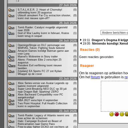
2
27 Juli 2026
S.T.A.L.K.E.R. 2: Heart of Chornobyl
(0)
uitbreiding komt 20 augustus
Ubisoft annuleert Far Cry extraction shooter,
(0)
komt met nieuwe spin-off?
25 Juli 2026
Tomb Raider: Catalyst mogelijk uitgesteld
(0)
naar 2028
God of War Laufey komt in februari, Kratos
(1)
keert terug in sequel
19:11
Dragon's Dogma II krijg
24 Juli 2026
19:05
Nintendo kondigt Xeno
Openingsfilmpje en DLC personage van
(0)
MARVEL Tokon: Fighting Souls bekend
Reacties (0)
Amazon Games kondigt Batman game aan
(0)
voor Luna
Marvel's Wolverine in Story trailer
(0)
Geen reacties gevonden
Aliens: Fireteam Elite 2 verschijnt 25
(0)
augustus
Reageer
Resident Evil verfilming toont nieuwe
(1)
beelden
[Update] EA Sports FC 27 zet Kylian
(3)
Om te reageren op artikelen hoe
Mbappé op de cover
Om het
forum
te gebruiken is
re
23 Juli 2026
Xbox Series-versie van Avatar Legends op
(0)
laatste moment uitgesteld
Super Limit-Breaking NEO DLC op 30 juli
(0)
naar Dragon Ball: Sparking! ZERO
Xbox Backward Compatibility voor PC
(1)
aangekondigd
NBA 2K27 verschijnt 4 september
(0)
Two Point Hospital: Full Health Collection
(0)
komt in september
21 Juli 2026
Tomb Raider: Legacy of Atlantis neemt ons
(0)
mee achter de schermen
Halo: Campaign Evolved en Beast of
(0)
Reincarnation naar Game Pass
Free-to-play fighter DCKO zet vechters uit
(1)