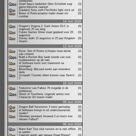
verdwenen
Dead Space bedenker Glen Schofield zegt
(3)
game-industrie vaarwel
[Update] Sony stelt FlexStrike fight stick uit
(0)
Beast of Reincarnation trailer draait om
(0)
combat
14 Juli 2026
Dragon's Dogma 2: Dark Arisen DLC is
(0)
ongeveer 25 uur lang
Future Games Show staat gepland voor 26
(0)
augustus
Disney duikt 15 augustus in 25 jaar Kingdom
(0)
Hearts
13 Juli 2026
Ryse: Son of Rome schrapte twee-derde
(2)
van content
Build a Rocket Boy haalt woede van oud-
(0)
medewerkers op de hals
Id Software komt met statement na
(1)
ontslagen
Bloomberg: Blizzard werkt aan meerdere
(0)
titels
Octopath Traveler delen komen naar Switch
(2)
2
10 Juli 2026
Toekomst van Fallout 76 mogelijk in de
(0)
problemen
Ghost of Tsushima: Legends anime met
(0)
Character Art teaser trailer
09 Juli 2026
Dragon Ball Xenoverse 3 toont gameplay
(0)
id Software krimpt in tot ondersteunende
(6)
studio?
Obsidian annuleert Avowed 2 en komt met
(0)
nieuwe Fallout?
08 Juli 2026
Mario Kart Tour sluit servers en is niet offline
(0)
te spelen
Capcom werkt aan nieuwe Dead Rising?
(3)