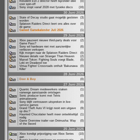
Resident Evil 2 director heeft bijzonder idee
(0)
voor spin-off
Sony stopt vanaf 2028 met fysieke discs
(16)
30 Juni 2026
State of Decay studio gaat mogelijk gesloten
(3)
worden
Splatoon Raiders Direct leert ons alles over
(0)
de game
Gamed Gamekalender Juli 2026
(1)
29 Juni 2026
Xbox pauzeert nieuwe third-party deals voor
(2)
Game Pass?
Sony wil hardware niet met aanzienlijke
(6)
verliezen verkopen
Kijk morgen naar de Splatoon Raiders Direct
(0)
Nieuwe details van Stranger Than Heaven
(2)
Marvel Tokon: Fighting Souls voegt Blade,
(0)
Loki en Deadpool toe
Virtua Fighter Crossroads onthult ‘Bakunawa
(0)
Killer’
28 Juni 2026
Deer & Boy
(0)
27 Juni 2026
Quantic Dream medewerkers staken
(1)
vanwege aanstaande ontslagen
Sonic producer komt met Tetris
(0)
animatieserie
Sony blijft vertrouwen uitspreken in live-
(0)
service games
Grand Theft Auto VI krijgt nooit een uitgave
(9)
op disc?
Haunted Chocolatier heeft meer ontwikkeltijd
(1)
nodig
Game Overview trailer van Onimusha: Way
(0)
of the Sword
25 Juni 2026
Xbox kondigt prijsstijging van Xbox Series
(10)
aan