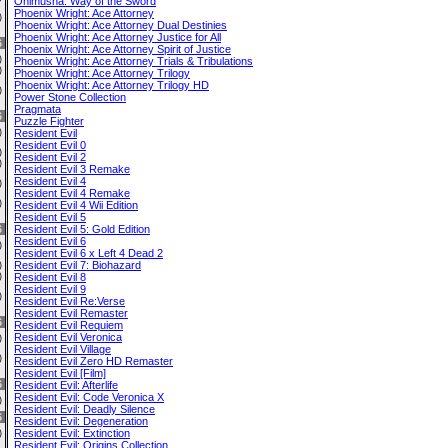
Onimusha: Way of the Sword
Phoenix Wright: Ace Attorney
0)
Phoenix Wright: Ace Attorney Dual Destinies
Phoenix Wright: Ace Attorney Justice for All
6
Phoenix Wright: Ace Attorney Spirit of Justice
0)
Phoenix Wright: Ace Attorney Trials & Tribulations
6)
Phoenix Wright: Ace Attorney Trilogy
Phoenix Wright: Ace Attorney Trilogy HD
0)
Power Stone Collection
Pragmata
6
Puzzle Fighter
0)
Resident Evil
Resident Evil 0
3)
Resident Evil 2
0)
Resident Evil 3 Remake
Resident Evil 4
0)
Resident Evil 4 Remake
0)
Resident Evil 4 Wii Edition
Resident Evil 5
6
Resident Evil 5: Gold Edition
Resident Evil 6
0)
Resident Evil 6 x Left 4 Dead 2
Resident Evil 7: Biohazard
0)
3)
Resident Evil 8
Resident Evil 9
0)
Resident Evil Re:Verse
Resident Evil Remaster
6
Resident Evil Requiem
Resident Evil Veronica
1)
Resident Evil Village
0)
Resident Evil Zero HD Remaster
Resident Evil [Film]
6
Resident Evil: Afterlife
Resident Evil: Code Veronica X
3)
Resident Evil: Deadly Silence
6
Resident Evil: Degeneration
Resident Evil: Extinction
2)
Resident Evil: Origins Collection