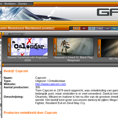
ct
Bedrijven
Games
Login!
(
Registreren
)
Wachtwoord vergeten?
6
0)
0)
0)
Gamed Gamekalender Augustus
Assassin’s Creed IV: Black Flag
007 Fir
2026
Resynced
0)
0)
Bedrijf: Capcom
6
3)
Naam:
Capcom
Type:
Uitgever / Ontwikkelaar
6
Website:
http://www.capcom.com
Aantal producten:
305
0)
Toen Capcom in 1979 werd opgericht, was ontwikkeling van ga
2)
belangrijk punt, maar sindsdien is er veel veranderd. Dankzij me
Omschrijving:
Okamoto, Mikami en Inafune is het nu één van de grootste ontwi
0)
wereld. Het bedrijf kent grote successen dankzij de pijlers Mega
Fighter, Resident Evil en Devil May Cry.
6
0)
Producten ontwikkeld door Capcom
3)