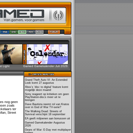
st Light
Gamed Gamekalender Juli 2026
Grand Theft Auto VI: An Extended
Look komt 27 augustus
Xbox’s ‘disc to digital’ feature komt
mogelijk deze maand
Sony reageert op kritieken om geen
PlayStation-discs meer uit te
brengen
mes nog geen
Dave Bautista neemt rol van Kratos
nsen zoals
over in God of War TV-serie?
kkelaars ter
The Walking Dead: Streets of
 Man, Street
Survival verschijnt 18 september
EA geeft miljoenen aan bonussen uit
Gamed Gamekalender Augustus
2026
Gears of War: E-Day met multiplayer
trailers