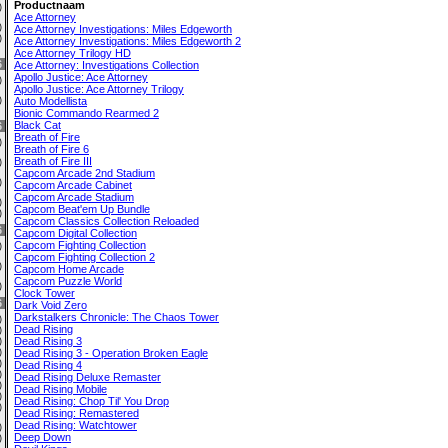
Productnaam
0)
Ace Attorney
0)
Ace Attorney Investigations: Miles Edgeworth
2)
Ace Attorney Investigations: Miles Edgeworth 2
Ace Attorney Trilogy HD
6
Ace Attorney: Investigations Collection
Apollo Justice: Ace Attorney
0)
Apollo Justice: Ace Attorney Trilogy
0)
Auto Modellista
Bionic Commando Rearmed 2
Black Cat
6
Breath of Fire
0)
Breath of Fire 6
Breath of Fire III
0)
Capcom Arcade 2nd Stadium
0)
Capcom Arcade Cabinet
Capcom Arcade Stadium
0)
Capcom Beat'em Up Bundle
0)
Capcom Classics Collection Reloaded
6
Capcom Digital Collection
Capcom Fighting Collection
9)
Capcom Fighting Collection 2
0)
Capcom Home Arcade
Capcom Puzzle World
3)
Clock Tower
6
Dark Void Zero
Darkstalkers Chronicle: The Chaos Tower
0)
Dead Rising
0)
Dead Rising 3
4)
0)
Dead Rising 3 - Operation Broken Eagle
2)
Dead Rising 4
0)
Dead Rising Deluxe Remaster
4)
Dead Rising Mobile
0)
Dead Rising: Chop Til' You Drop
0)
Dead Rising: Remastered
Dead Rising: Watchtower
0)
Deep Down
0)