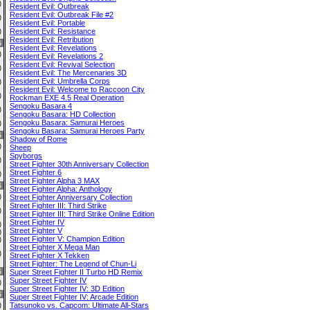
8)
Resident Evil: Outbreak
Resident Evil: Outbreak File #2
0)
Resident Evil: Portable
Resident Evil: Resistance
0)
Resident Evil: Retribution
6
Resident Evil: Revelations
4)
Resident Evil: Revelations 2
Resident Evil: Revival Selection
0)
Resident Evil: The Mercenaries 3D
Resident Evil: Umbrella Corps
0)
Resident Evil: Welcome to Raccoon City
2)
Rockman EXE 4.5 Real Operation
Sengoku Basara 4
0)
Sengoku Basara: HD Collection
Sengoku Basara: Samurai Heroes
6)
Sengoku Basara: Samurai Heroes Party
6
Shadow of Rome
3)
Sheep
Spyborgs
0)
Street Fighter 30th Anniversary Collection
Street Fighter 6
1)
Street Fighter Alpha 3 MAX
6
Street Fighter Alpha: Anthology
2)
Street Fighter Anniversary Collection
Street Fighter III: Third Strike
6)
Street Fighter III: Third Strike Online Edition
Street Fighter IV
0)
Street Fighter V
2)
Street Fighter V: Champion Edition
0)
Street Fighter X Mega Man
0)
Street Fighter X Tekken
Street Fighter: The Legend of Chun-Li
6
Super Street Fighter II Turbo HD Remix
Super Street Fighter IV
0)
Super Street Fighter IV: 3D Edition
6
Super Street Fighter IV: Arcade Edition
Tatsunoko vs. Capcom: Ultimate All-Stars
1)