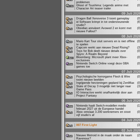
problemen
Ghost of Tsushima: Legends anime met
(
Character Art teaser trailer
09 Juli 202
Dragon Ball Xenoverse 3 toont gameplay
(
id Software krimpt in tot ondersteunende
(
studio?
Obsidian annuleert Avowed 2 en komt met
(
nieuwe Fallout?
08 Juli 202
Mario Kart Tour sluit servers en is niet offline
(
te spelen
Capcom werkt aan nieuwe Dead Rising?
(
Toys for Bob deelt nieuwe details over
(
Spyro: A Realm Beyond
Bloomberg: Microsoft plant meer Xbox-
(
exclusives
Nintendo Switch Online voegt deze GBA
(
games toe
07 Juli 202
Psychologische horrorgame Flesh & Wire
(
toont nieuwe beelden
Ingrijpende herzieningen gepland bij ZeniMax
(
State of Decay 3 mogelijk niet langer naar
(
Game Pass
IO Interactive werkt onafhankelijk door aan
(
Project Fantasy
06 Juli 202
Nintendo haalt Switch-modellen medio
(
februari 2027 uit de Europese handel
Xbox ontslaat 3.200 werknemers en stoot
(
vijf studio's af
04 Juli 202
007 First Light
(
02 Juli 202
Nieuwe Metroid in de maak onder de naam
(
Ravenous?