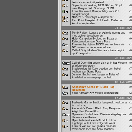
laatste moment uitgesteld
Super Limit-Breaking NEO DLC op 30 juli
(
naar Dragon Ball: Sparking! ZERO
Xbox Backward Compatibility voor PC
(
aangekondigd
NBA 2K27 verschijnt 4 september
(
Two Point Hospital: Full Health Collection
(
komt in september
21 Juli 202
Tomb Raider: Legacy of Atlantis neemt ons
(
mee achter de schermen
Halo: Campaign Evolved en Beast of
(
Reincarnation naar Game Pass
Free-to-play fighter DCKO zet vechters uit
(
DC universum tegenover elkaar
Call of Duty Modern Warfare 4-bèta begint
(
op 21 augustus
20 Juli 202
Call of Duty film speelt zich af in het Modern
(
Warfare universum
Studioleiders bij Xbox zouden een hekel
(
hebben aan Game Pass
Jennifer English niet langer in Tides of
(
Annihilation vanwege gezondheid
18 Juli 202
Assassin’s Creed IV: Black Flag
(
Resynced
Final Fantasy XIV Mobile geannuleerd
(
17 Juli 202
Bethesda Game Studios bespreekt toekomst
(
in road map
Assassin's Creed: Black Flag Resynced
(
krijgt New Game Plus
Opnames God of War TV-serie stilgelegd na
(
blessure van Kratos
Open beta test van MARVEL Tokon:
(
Fighting Souls komt volgende week
Trailers van nieuwe games massaal
(
overspoeld met anti-Sony-reacties