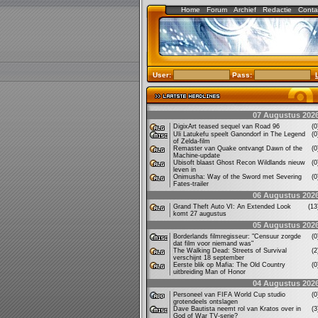
Home
Forum
Archief
Redactie
Conta
User:
Pass:
07 Augustus 202
DigixArt teased sequel van Road 96
(
Uli Latukefu speelt Ganondorf in The Legend
(
of Zelda-film
Remaster van Quake ontvangt Dawn of the
(
Machine-update
Ubisoft blaast Ghost Recon Wildlands nieuw
(
leven in
Onimusha: Way of the Sword met Severing
(
Fates-trailer
06 Augustus 202
Grand Theft Auto VI: An Extended Look
(1
komt 27 augustus
05 Augustus 202
Borderlands filmregisseur: "Censuur zorgde
(
dat film voor niemand was"
The Walking Dead: Streets of Survival
(
verschijnt 18 september
Eerste blik op Mafia: The Old Country
(
uitbreiding Man of Honor
04 Augustus 202
Personeel van FIFA World Cup studio
(
grotendeels ontslagen
Dave Bautista neemt rol van Kratos over in
(
God of War TV-serie?