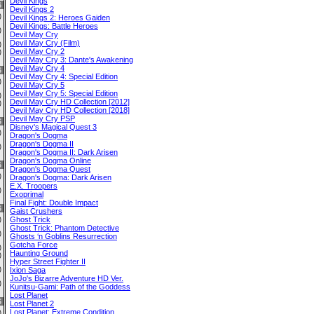
Devil Kings
6
Devil Kings 2
0)
Devil Kings 2: Heroes Gaiden
Devil Kings: Battle Heroes
0)
Devil May Cry
Devil May Cry (Film)
0)
Devil May Cry 2
0)
Devil May Cry 3: Dante's Awakening
Devil May Cry 4
6
Devil May Cry 4: Special Edition
1)
Devil May Cry 5
Devil May Cry 5: Special Edition
0)
Devil May Cry HD Collection [2012]
0)
Devil May Cry HD Collection [2018]
Devil May Cry PSP
6
Disney's Magical Quest 3
0)
Dragon's Dogma
Dragon's Dogma II
0)
Dragon's Dogma II: Dark Arisen
Dragon's Dogma Online
6
Dragon's Dogma Quest
0)
Dragon's Dogma: Dark Arisen
E.X. Troopers
1)
Exoprimal
Final Fight: Double Impact
6
Gaist Crushers
Ghost Trick
0)
Ghost Trick: Phantom Detective
0)
Ghosts ‘n Goblins Resurrection
Gotcha Force
0)
Haunting Ground
0)
Hyper Street Fighter II
1)
Ixion Saga
JoJo's Bizarre Adventure HD Ver.
3)
Kunitsu-Gami: Path of the Goddess
Lost Planet
6
Lost Planet 2
Lost Planet: Extreme Condition
0)