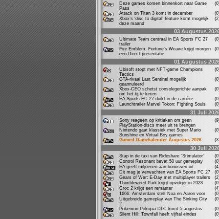
Deze games komen binnenkort naar Game
(
Pass
Attack on Titan 3 komt in december
(
Xbox’s ‘disc to digital’ feature komt mogelijk
(
deze maand
03 Augustus 202
Ultimate Team centraal in EA Sports FC 27
(
trailer
Fire Emblem: Fortune's Weave krijgt morgen
(
een Direct-presentatie
01 Augustus 202
Ubisoft stopt met NFT-game Champions
(
Tactics
GTA-rivaal Last Sentinel mogelijk
(
geannuleerd
Xbox-CEO schetst consolegerichte aanpak
(
om het tij te keren
EA Sports FC 27 duikt in de carrière
(
Launchtrailer Marvel Tokon: Fighting Souls
(
31 Juli 202
Sony reageert op kritieken om geen
(
PlayStation-discs meer uit te brengen
Nintendo gaat klassiek met Super Mario
(
Sunshine en Virtual Boy games
Gamed Gamekalender Augustus 2026
(
30 Juli 202
Stap in de taxi van Rideshare “Stimulator”
(
Control Resonant bevat 50 uur gameplay
(
EA geeft miljoenen aan bonussen uit
(
Dit mag je verwachten van EA Sports FC 27
(
Gears of War: E-Day met multiplayer trailers
(
Thimbleweed Park krijgt opvolger in 2028
(
Croc 2 krijgt een remaster
(
1666: Amsterdam stelt Noa en Aaron voor
(
Uitgebreide gameplay van The Sinking City
(
2
Pokemon Pokopia DLC komt 5 augustus
(
Silent Hill: Townfall heeft vijftal eindes
(