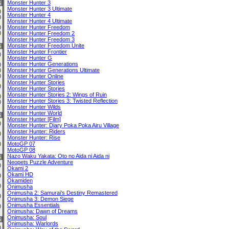
Monster Hunter 3
6
Monster Hunter 3 Ultimate
0)
Monster Hunter 4
0)
Monster Hunter 4 Ultimate
Monster Hunter Freedom
0)
0)
Monster Hunter Freedom 2
Monster Hunter Freedom 3
Monster Hunter Freedom Unite
6
Monster Hunter Frontier
0)
Monster Hunter G
Monster Hunter Generations
0)
Monster Hunter Generations Ultimate
0)
2)
Monster Hunter Online
Monster Hunter Stories
3)
Monster Hunter Stories
Monster Hunter Stories 2: Wings of Ruin
0)
Monster Hunter Stories 3: Twisted Reflection
0)
Monster Hunter Wilds
Monster Hunter World
6
Monster Hunter [Film]
0)
Monster Hunter: Diary Poka Poka Airu Village
Monster Hunter: Riders
0)
Monster Hunter: Rise
MotoGP 07
0)
MotoGP 08
Nazo Waku Yakata: Oto no Aida ni Aida ni
6
Neopets Puzzle Adventure
2)
Okami 2
Okami HD
0)
Okamiden
1)
Onimusha
Onimusha 2: Samurai’s Destiny Remastered
0)
Onimusha 3: Demon Siege
Onimusha Essentials
2)
Onimusha: Dawn of Dreams
Onimusha: Soul
6
Onimusha: Warlords
0)