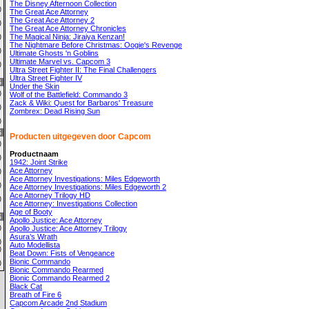
The Disney Afternoon Collection
0)
The Great Ace Attorney
The Great Ace Attorney 2
0)
The Great Ace Attorney Chronicles
The Magical Ninja: Jiraiya Kenzan!
9)
The Nightmare Before Christmas: Oogie's Revenge
1)
Ultimate Ghosts 'n Goblins
Ultimate Marvel vs. Capcom 3
0)
Ultra Street Fighter II: The Final Challengers
Ultra Street Fighter IV
6
Under the Skin
0)
Wolf of the Battlefield: Commando 3
Zack & Wiki: Quest for Barbaros' Treasure
0)
Zombrex: Dead Rising Sun
0)
6
Producten uitgegeven door Capcom
0)
Productnaam
0)
1942: Joint Strike
Ace Attorney
0)
Ace Attorney Investigations: Miles Edgeworth
4)
Ace Attorney Investigations: Miles Edgeworth 2
Ace Attorney Trilogy HD
4)
Ace Attorney: Investigations Collection
Age of Booty
6
Apollo Justice: Ace Attorney
0)
Apollo Justice: Ace Attorney Trilogy
Asura’s Wrath
0)
Auto Modellista
1)
Beat Down: Fists of Vengeance
Bionic Commando
0)
Bionic Commando Rearmed
Bionic Commando Rearmed 2
Black Cat
Breath of Fire 6
Capcom Arcade 2nd Stadium