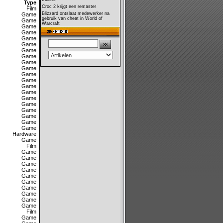
Type
Croc 2 krijgt een remaster
Film
Blizzard ontslaat medewerker na
Game
gebruik van cheat in World of
Game
Warcraft
Game
Game
Game
Game
Game
Game
Game
Game
Game
Game
Game
Game
Game
Game
Game
Game
Game
Game
Hardware
Game
Film
Game
Game
Game
Game
Game
Game
Game
Game
Game
Game
Film
Game