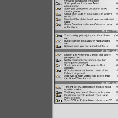
vanwege aanstaande ontslagen
Sonic producer komt met Tetris
(
animatieserie
Sony blijft vertrouwen uitspreken in live-
(
service games
Grand Theft Auto VI krijgt nooit een uitgave
(
op disc?
Haunted Chocolatier heeft meer ontwikkeltijd
(
nodig
Game Overview trailer van Onimusha: Way
(
of the Sword
25 Juni 202
Xbox kondigt prijsstijging van Xbox Series
(1
aan
Bungie kondigt ontslagen en reorganisatie
(
aan
Ratatan komt pas drie maanden later uit
(
24 Juni 202
Dragon Ball Xenoverse 3 trailer laat eerste
(
gameplay zien
Netflix strikt bekende namen voor hun
(
horrorgame Unhinged
Studio achter MIO: Memories in Orbit
(
gesloten
GTA eist nieuw slachtoffer: Lords of the
(
Fallen II uitgesteld
Alles wat je moet weten over de pre-order
(
van Grand Theft Auto VI
23 Juni 202
Tencent lijkt investeringen in studio's terug
(
te willen trekken
Verfilming van Sea of Thieves in de maak
(
Ori director spreekt zich uit tegen Game
(
Pass strategie
Xbox CEO en Kojima laten zich uit over OD
(