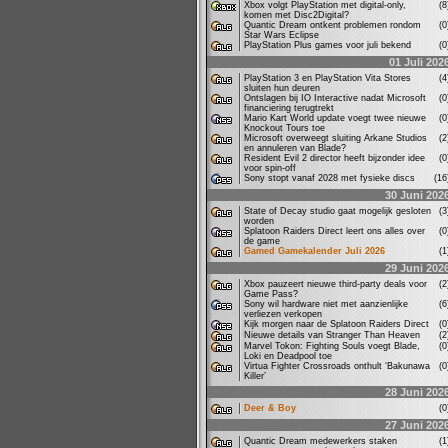
Xbox volgt PlayStation met digital-only,
(
komen met Disc2Digital?
Quantic Dream ontkent problemen rondom
(
Star Wars Eclipse
PlayStation Plus games voor juli bekend
(
01 Juli 202
PlayStation 3 en PlayStation Vita Stores
(
sluiten hun deuren
Ontslagen bij IO Interactive nadat Microsoft
(
financiering terugtrekt
Mario Kart World update voegt twee nieuwe
(
Knockout Tours toe
Microsoft overweegt sluiting Arkane Studios
(
en annuleren van Blade?
Resident Evil 2 director heeft bijzonder idee
(
voor spin-off
Sony stopt vanaf 2028 met fysieke discs
(1
30 Juni 202
State of Decay studio gaat mogelijk gesloten
(
worden
Splatoon Raiders Direct leert ons alles over
(
de game
Gamed Gamekalender Juli 2026
(
29 Juni 202
Xbox pauzeert nieuwe third-party deals voor
(
Game Pass?
Sony wil hardware niet met aanzienlijke
(
verliezen verkopen
Kijk morgen naar de Splatoon Raiders Direct
(
Nieuwe details van Stranger Than Heaven
(
Marvel Tokon: Fighting Souls voegt Blade,
(
Loki en Deadpool toe
Virtua Fighter Crossroads onthult ‘Bakunawa
(
Killer’
28 Juni 202
Deer & Boy
(
27 Juni 202
Quantic Dream medewerkers staken
(