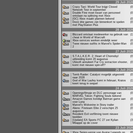
29 Juli 202
Crazy Taxi: World Tour krijgt Closed
(
Network Test in september
Double Fine moet kwart van personeel
(
ontslaan na splitsing met Xbox
[GC] Xbox maakt plannen bekend
(
Deze drie games zijn binnenkort te spelen
(
met PlayStation Plus
28 Juli 202
Blizzard ontslaat medewerker na gebruik van
(
cheat in World of Warcraft
Xbox-services werken eindelijk weer
(
Twee nieuwe outfits in Marvel's Spider-Man
(
2
27 Juli 202
S.T.A.L.K.E.R. 2: Heart of Chornobyl
(
uitbreiding komt 20 augustus
Ubisoft annuleert Far Cry extraction shooter,
(
komt met nieuwe spin-off?
25 Juli 202
Tomb Raider: Catalyst mogelijk uitgesteld
(
naar 2028
God of War Laufey komt in februari, Kratos
(
keert terug in sequel
24 Juli 202
Openingsfilmpje en DLC personage van
(
MARVEL Tokon: Fighting Souls bekend
Amazon Games kondigt Batman game aan
(
voor Luna
Marvel's Wolverine in Story trailer
(
Aliens: Fireteam Elite 2 verschijnt 25
(
augustus
Resident Evil verfilming toont nieuwe
(
beelden
[Update] EA Sports FC 27 zet Kylian
(
Mbappé op de cover
23 Juli 202
Xbox Series-versie van Avatar Legends op
(