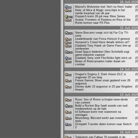
16 Juli 202
Marvel's Wolverine met 'Ain't no Hero' trailer
(
Hela: of Mice & Magic verschijnt in het
(
vierde kwartaal van dit jaar
Dispatch komt 29 juli naar Xbox Series
(
Avatar: Frontiers of Pandora en Rise of the
(
Ronin komen naar PS Plus
15 Juli 202
Steve Buscemi voegt zich bij Far Cry TV-
(
serie
Leaderboards van Forza Horizon 6 gereset
(
Assassin's Creed Hexe details lekken uit?
(
[Update] Tony Hawk uit Game Pass line-up
(
verdwenen
Dead Space bedenker Glen Schofield zegt
(
game-industrie vaarwel
[Update] Sony stelt FlexStrike fight stick uit
(
Beast of Reincarnation trailer draait om
(
combat
14 Juli 202
Dragon's Dogma 2: Dark Arisen DLC is
(
ongeveer 25 uur lang
Future Games Show staat gepland voor 26
(
augustus
Disney duikt 15 augustus in 25 jaar Kingdom
(
Hearts
13 Juli 202
Ryse: Son of Rome schrapte twee-derde
(
van content
Build a Rocket Boy haalt woede van oud-
(
medewerkers op de hals
Id Software komt met statement na
(
ontslagen
Bloomberg: Blizzard werkt aan meerdere
(
titels
Octopath Traveler delen komen naar Switch
(
2
10 Juli 202
Toekomst van Fallout 76 mogelijk in de
(