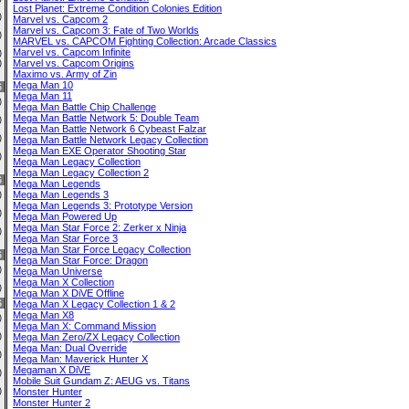
Lost Planet: Extreme Condition Colonies Edition
0)
Marvel vs. Capcom 2
Marvel vs. Capcom 3: Fate of Two Worlds
1)
MARVEL vs. CAPCOM Fighting Collection: Arcade Classics
Marvel vs. Capcom Infinite
0)
Marvel vs. Capcom Origins
0)
Maximo vs. Army of Zin
Mega Man 10
6
Mega Man 11
0)
Mega Man Battle Chip Challenge
Mega Man Battle Network 5: Double Team
0)
Mega Man Battle Network 6 Cybeast Falzar
1)
Mega Man Battle Network Legacy Collection
Mega Man EXE Operator Shooting Star
0)
Mega Man Legacy Collection
Mega Man Legacy Collection 2
6
Mega Man Legends
Mega Man Legends 3
0)
Mega Man Legends 3: Prototype Version
7)
Mega Man Powered Up
Mega Man Star Force 2: Zerker x Ninja
0)
Mega Man Star Force 3
Mega Man Star Force Legacy Collection
6
Mega Man Star Force: Dragon
9)
Mega Man Universe
Mega Man X Collection
2)
Mega Man X DiVE Offline
6
Mega Man X Legacy Collection 1 & 2
Mega Man X8
1)
Mega Man X: Command Mission
2)
Mega Man Zero/ZX Legacy Collection
Mega Man: Dual Override
0)
Mega Man: Maverick Hunter X
Megaman X DiVE
0)
Mobile Suit Gundam Z: AEUG vs. Titans
5)
Monster Hunter
Monster Hunter 2