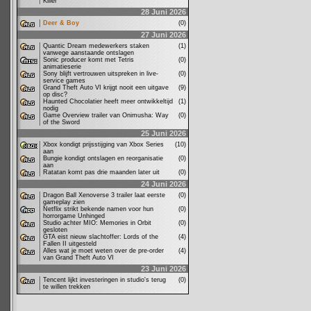
Killer’
28 Juni 2026
Deer & Boy
(0)
27 Juni 2026
Quantic Dream medewerkers staken
(1)
vanwege aanstaande ontslagen
Sonic producer komt met Tetris
(0)
animatieserie
Sony blijft vertrouwen uitspreken in live-
(0)
service games
Grand Theft Auto VI krijgt nooit een uitgave
(9)
op disc?
Haunted Chocolatier heeft meer ontwikkeltijd
(1)
nodig
Game Overview trailer van Onimusha: Way
(0)
of the Sword
25 Juni 2026
Xbox kondigt prijsstijging van Xbox Series
(10)
aan
Bungie kondigt ontslagen en reorganisatie
(0)
aan
Ratatan komt pas drie maanden later uit
(0)
24 Juni 2026
Dragon Ball Xenoverse 3 trailer laat eerste
(0)
gameplay zien
Netflix strikt bekende namen voor hun
(0)
horrorgame Unhinged
Studio achter MIO: Memories in Orbit
(0)
gesloten
GTA eist nieuw slachtoffer: Lords of the
(4)
Fallen II uitgesteld
Alles wat je moet weten over de pre-order
(4)
van Grand Theft Auto VI
23 Juni 2026
Tencent lijkt investeringen in studio's terug
(0)
te willen trekken