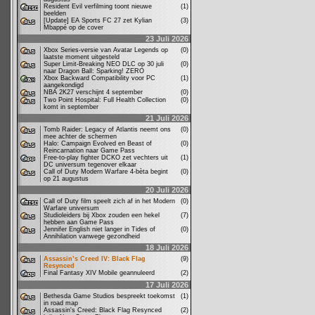
Resident Evil verfilming toont nieuwe
(1)
beelden
[Update] EA Sports FC 27 zet Kylian
(3)
Mbappé op de cover
23 Juli 2026
Xbox Series-versie van Avatar Legends op
(0)
laatste moment uitgesteld
Super Limit-Breaking NEO DLC op 30 juli
(0)
naar Dragon Ball: Sparking! ZERO
Xbox Backward Compatibility voor PC
(1)
aangekondigd
NBA 2K27 verschijnt 4 september
(0)
Two Point Hospital: Full Health Collection
(0)
komt in september
21 Juli 2026
Tomb Raider: Legacy of Atlantis neemt ons
(0)
mee achter de schermen
Halo: Campaign Evolved en Beast of
(0)
Reincarnation naar Game Pass
Free-to-play fighter DCKO zet vechters uit
(1)
DC universum tegenover elkaar
Call of Duty Modern Warfare 4-bèta begint
(0)
op 21 augustus
20 Juli 2026
Call of Duty film speelt zich af in het Modern
(0)
Warfare universum
Studioleiders bij Xbox zouden een hekel
(7)
hebben aan Game Pass
Jennifer English niet langer in Tides of
(0)
Annihilation vanwege gezondheid
18 Juli 2026
Assassin’s Creed IV: Black Flag
(9)
Resynced
Final Fantasy XIV Mobile geannuleerd
(2)
17 Juli 2026
Bethesda Game Studios bespreekt toekomst
(1)
in road map
Assassin's Creed: Black Flag Resynced
(2)