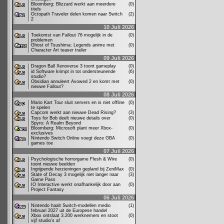
Bloomberg: Blizzard werkt aan meerdere
(0)
titels
Octopath Traveler delen komen naar Switch
(2)
2
10 Juli 2026
Toekomst van Fallout 76 mogelijk in de
(0)
problemen
Ghost of Tsushima: Legends anime met
(0)
Character Art teaser trailer
09 Juli 2026
Dragon Ball Xenoverse 3 toont gameplay
(0)
id Software krimpt in tot ondersteunende
(6)
studio?
Obsidian annuleert Avowed 2 en komt met
(0)
nieuwe Fallout?
08 Juli 2026
Mario Kart Tour sluit servers en is niet offline
(0)
te spelen
Capcom werkt aan nieuwe Dead Rising?
(3)
Toys for Bob deelt nieuwe details over
(0)
Spyro: A Realm Beyond
Bloomberg: Microsoft plant meer Xbox-
(0)
exclusives
Nintendo Switch Online voegt deze GBA
(0)
games toe
07 Juli 2026
Psychologische horrorgame Flesh & Wire
(0)
toont nieuwe beelden
Ingrijpende herzieningen gepland bij ZeniMax
(0)
State of Decay 3 mogelijk niet langer naar
(3)
Game Pass
IO Interactive werkt onafhankelijk door aan
(0)
Project Fantasy
06 Juli 2026
Nintendo haalt Switch-modellen medio
(1)
februari 2027 uit de Europese handel
Xbox ontslaat 3.200 werknemers en stoot
(0)
vijf studio's af