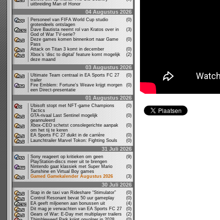
uitbreiding Man of Honor
04 Augustus 2026
Personeel van FIFA World Cup studio
(0)
grotendeels ontslagen
Dave Bautista neemt rol van Kratos over in
(3)
God of War TV-serie?
Deze games komen binnenkort naar Game
(0)
Pass
Attack on Titan 3 komt in december
(0)
Xbox’s ‘disc to digital’ feature komt mogelijk
(2)
deze maand
03 Augustus 2026
Ultimate Team centraal in EA Sports FC 27
(0)
trailer
Fire Emblem: Fortune's Weave krijgt morgen
(0)
een Direct-presentatie
01 Augustus 2026
Ubisoft stopt met NFT-game Champions
(0)
Tactics
GTA-rivaal Last Sentinel mogelijk
(0)
geannuleerd
Xbox-CEO schetst consolegerichte aanpak
(0)
om het tij te keren
EA Sports FC 27 duikt in de carrière
(0)
Launchtrailer Marvel Tokon: Fighting Souls
(0)
31 Juli 2026
Sony reageert op kritieken om geen
(9)
PlayStation-discs meer uit te brengen
Nintendo gaat klassiek met Super Mario
(0)
Sunshine en Virtual Boy games
Gamed Gamekalender Augustus 2026
(3)
30 Juli 2026
Stap in de taxi van Rideshare “Stimulator”
(0)
Control Resonant bevat 50 uur gameplay
(0)
EA geeft miljoenen aan bonussen uit
(4)
Dit mag je verwachten van EA Sports FC 27
(0)
Gears of War: E-Day met multiplayer trailers
(2)
Thimbleweed Park krijgt opvolger in 2028
(0)