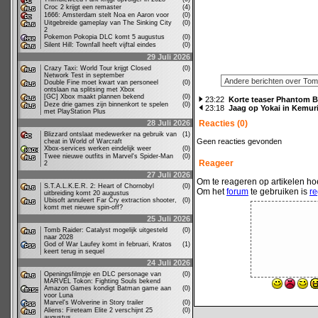
Croc 2 krijgt een remaster
(4)
1666: Amsterdam stelt Noa en Aaron voor
(0)
Uitgebreide gameplay van The Sinking City
(0)
2
Pokemon Pokopia DLC komt 5 augustus
(0)
Silent Hill: Townfall heeft vijftal eindes
(0)
29 Juli 2026
Crazy Taxi: World Tour krijgt Closed
(0)
Network Test in september
Double Fine moet kwart van personeel
(0)
ontslaan na splitsing met Xbox
[GC] Xbox maakt plannen bekend
(0)
23:22
Korte teaser Phantom B
Deze drie games zijn binnenkort te spelen
(0)
23:18
Jaag op Yokai in Kemur
met PlayStation Plus
28 Juli 2026
Reacties (0)
Blizzard ontslaat medewerker na gebruik van
(1)
Geen reacties gevonden
cheat in World of Warcraft
Xbox-services werken eindelijk weer
(0)
Twee nieuwe outfits in Marvel's Spider-Man
(0)
Reageer
2
27 Juli 2026
Om te reageren op artikelen hoe
S.T.A.L.K.E.R. 2: Heart of Chornobyl
(0)
Om het
forum
te gebruiken is
re
uitbreiding komt 20 augustus
Ubisoft annuleert Far Cry extraction shooter,
(0)
komt met nieuwe spin-off?
25 Juli 2026
Tomb Raider: Catalyst mogelijk uitgesteld
(0)
naar 2028
God of War Laufey komt in februari, Kratos
(1)
keert terug in sequel
24 Juli 2026
Openingsfilmpje en DLC personage van
(0)
MARVEL Tokon: Fighting Souls bekend
Amazon Games kondigt Batman game aan
(0)
voor Luna
Marvel's Wolverine in Story trailer
(0)
Aliens: Fireteam Elite 2 verschijnt 25
(0)
augustus