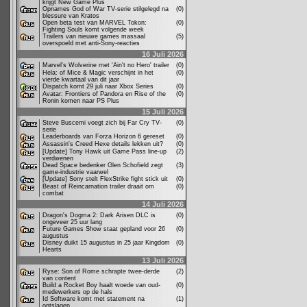
krijgt New Game Plus
Opnames God of War TV-serie stilgelegd na
(0)
blessure van Kratos
Open beta test van MARVEL Tokon:
(0)
Fighting Souls komt volgende week
Trailers van nieuwe games massaal
(5)
overspoeld met anti-Sony-reacties
16 Juli 2026
Marvel's Wolverine met 'Ain't no Hero' trailer
(0)
Hela: of Mice & Magic verschijnt in het
(0)
vierde kwartaal van dit jaar
Dispatch komt 29 juli naar Xbox Series
(0)
Avatar: Frontiers of Pandora en Rise of the
(0)
Ronin komen naar PS Plus
15 Juli 2026
Steve Buscemi voegt zich bij Far Cry TV-
(0)
serie
Leaderboards van Forza Horizon 6 gereset
(0)
Assassin's Creed Hexe details lekken uit?
(0)
[Update] Tony Hawk uit Game Pass line-up
(2)
verdwenen
Dead Space bedenker Glen Schofield zegt
(3)
game-industrie vaarwel
[Update] Sony stelt FlexStrike fight stick uit
(0)
Beast of Reincarnation trailer draait om
(0)
combat
14 Juli 2026
Dragon's Dogma 2: Dark Arisen DLC is
(0)
ongeveer 25 uur lang
Future Games Show staat gepland voor 26
(0)
augustus
Disney duikt 15 augustus in 25 jaar Kingdom
(0)
Hearts
13 Juli 2026
Ryse: Son of Rome schrapte twee-derde
(2)
van content
Build a Rocket Boy haalt woede van oud-
(0)
medewerkers op de hals
Id Software komt met statement na
(1)
ontslagen