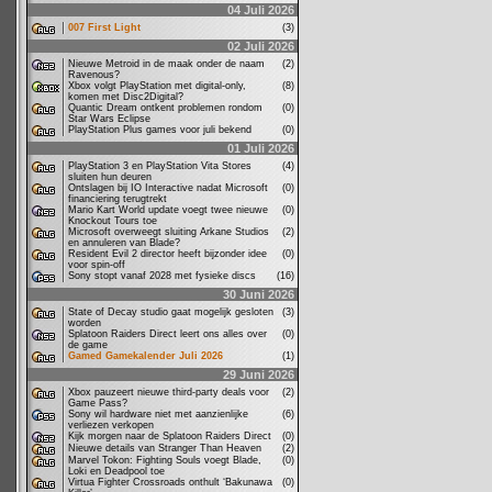
04 Juli 2026
007 First Light
(3)
02 Juli 2026
Nieuwe Metroid in de maak onder de naam
(2)
Ravenous?
Xbox volgt PlayStation met digital-only,
(8)
komen met Disc2Digital?
Quantic Dream ontkent problemen rondom
(0)
Star Wars Eclipse
PlayStation Plus games voor juli bekend
(0)
01 Juli 2026
PlayStation 3 en PlayStation Vita Stores
(4)
sluiten hun deuren
Ontslagen bij IO Interactive nadat Microsoft
(0)
financiering terugtrekt
Mario Kart World update voegt twee nieuwe
(0)
Knockout Tours toe
Microsoft overweegt sluiting Arkane Studios
(2)
en annuleren van Blade?
Resident Evil 2 director heeft bijzonder idee
(0)
voor spin-off
Sony stopt vanaf 2028 met fysieke discs
(16)
30 Juni 2026
State of Decay studio gaat mogelijk gesloten
(3)
worden
Splatoon Raiders Direct leert ons alles over
(0)
de game
Gamed Gamekalender Juli 2026
(1)
29 Juni 2026
Xbox pauzeert nieuwe third-party deals voor
(2)
Game Pass?
Sony wil hardware niet met aanzienlijke
(6)
verliezen verkopen
Kijk morgen naar de Splatoon Raiders Direct
(0)
Nieuwe details van Stranger Than Heaven
(2)
Marvel Tokon: Fighting Souls voegt Blade,
(0)
Loki en Deadpool toe
Virtua Fighter Crossroads onthult ‘Bakunawa
(0)