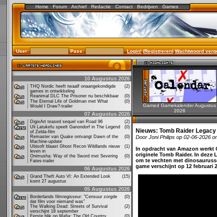
Home
Forum
Archief
Redactie
Contact
Bedrijven
Games
User:
Pass:
Login!
(
Registreren
)
Wachtwoord verg
10 Augustus 2026
THQ Nordic heeft twaalf onaangekondigde
(2)
games in ontwikkeling
Reanimal DLC The Prisoner nu beschikbaar
(0)
The Eternal Life of Goldman met What
(0)
Gamed Gamekalender Augustus
Would I Draw?-trailer
2026
07 Augustus 2026
DigixArt teased sequel van Road 96
(2)
Uli Latukefu speelt Ganondorf in The Legend
(0)
Nieuws:
Tomb Raider Legacy o
of Zelda-film
Remaster van Quake ontvangt Dawn of the
(0)
Door Joni Philips op 02-06-2026 o
Machine-update
Ubisoft blaast Ghost Recon Wildlands nieuw
(1)
In opdracht van Amazon werkt 
leven in
originele Tomb Raider. In deze 
Onimusha: Way of the Sword met Severing
(0)
om te vechten met dinosaurussen
Fates-trailer
game verschijnt op 12 februari 
06 Augustus 2026
Grand Theft Auto VI: An Extended Look
(15)
komt 27 augustus
05 Augustus 2026
Borderlands filmregisseur: "Censuur zorgde
(0)
dat film voor niemand was"
The Walking Dead: Streets of Survival
(2)
verschijnt 18 september
Eerste blik op Mafia: The Old Country
(0)