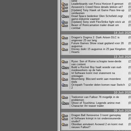
serie
Leaderboards van Forza Horizon 6 gereset
(
Assassin's Creed Hexe details lekken uit?
(
[Update] Tony Hawk uit Game Pass line-up
(
verdwenen
Dead Space bedenker Glen Schofield zegt
(
game-industrie vaarwel
[Update] Sony stelt FlexStrike fight stick uit
(
Beast of Reincarnation trailer draait om
(
combat
14 Juli 202
Dragon's Dogma 2: Dark Arisen DLC is
(
ongeveer 25 uur lang
Future Games Show staat gepland voor 26
(
augustus
Disney duikt 15 augustus in 25 jaar Kingdom
(
Hearts
13 Juli 202
Ryse: Son of Rome schrapte twee-derde
(
van content
Build a Rocket Boy haalt woede van oud-
(
medewerkers op de hals
Id Software komt met statement na
(
ontslagen
Bloomberg: Blizzard werkt aan meerdere
(
titels
Octopath Traveler delen komen naar Switch
(
2
10 Juli 202
Toekomst van Fallout 76 mogelijk in de
(
problemen
Ghost of Tsushima: Legends anime met
(
Character Art teaser trailer
09 Juli 202
Dragon Ball Xenoverse 3 toont gameplay
(
id Software krimpt in tot ondersteunende
(
studio?
Obsidian annuleert Avowed 2 en komt met
(
nieuwe Fallout?