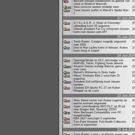
Blizzard ontslaat medewerker na gebruik van
(
cheat in World of Warcraft
Xbox-services werken eindelijk weer
(
Twee nieuwe outfits in Marvel's Spider-Man
(
2
27 Juli 202
S.T.A.L.K.E.R. 2: Heart of Chornobyl
(
uitbreiding komt 20 augustus
Ubisoft annuleert Far Cry extraction shooter,
(
komt met nieuwe spin-off?
25 Juli 202
Tomb Raider: Catalyst mogelijk uitgesteld
(
naar 2028
God of War Laufey komt in februari, Kratos
(
keert terug in sequel
24 Juli 202
Openingsfilmpje en DLC personage van
(
MARVEL Tokon: Fighting Souls bekend
Amazon Games kondigt Batman game aan
(
voor Luna
Marvel's Wolverine in Story trailer
(
Aliens: Fireteam Elite 2 verschijnt 25
(
augustus
Resident Evil verfilming toont nieuwe
(
beelden
[Update] EA Sports FC 27 zet Kylian
(
Mbappé op de cover
23 Juli 202
Xbox Series-versie van Avatar Legends op
(
laatste moment uitgesteld
Super Limit-Breaking NEO DLC op 30 juli
(
naar Dragon Ball: Sparking! ZERO
Xbox Backward Compatibility voor PC
(
aangekondigd
NBA 2K27 verschijnt 4 september
(
Two Point Hospital: Full Health Collection
(
komt in september
21 Juli 202
Tomb Raider: Legacy of Atlantis neemt ons
(