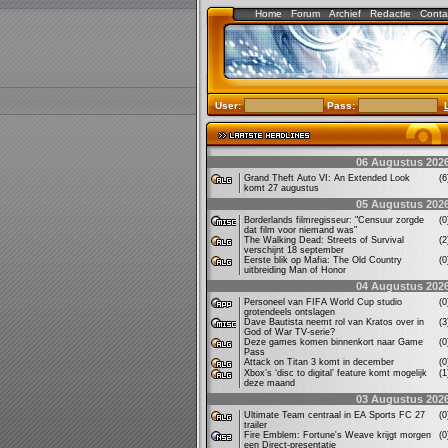
Home
Forum
Archief
Redactie
Conta
User:
Pass:
06 Augustus 202
Grand Theft Auto VI: An Extended Look
(
komt 27 augustus
05 Augustus 202
Borderlands filmregisseur: "Censuur zorgde
(
dat film voor niemand was"
The Walking Dead: Streets of Survival
(
verschijnt 18 september
Eerste blik op Mafia: The Old Country
(
uitbreiding Man of Honor
04 Augustus 202
Personeel van FIFA World Cup studio
(
grotendeels ontslagen
Dave Bautista neemt rol van Kratos over in
(
God of War TV-serie?
Deze games komen binnenkort naar Game
(
Pass
Attack on Titan 3 komt in december
(
Xbox’s ‘disc to digital’ feature komt mogelijk
(
deze maand
03 Augustus 202
Ultimate Team centraal in EA Sports FC 27
(
trailer
Fire Emblem: Fortune's Weave krijgt morgen
(
een Direct-presentatie