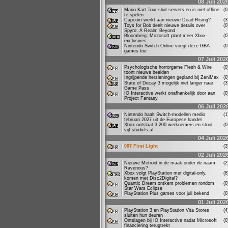
08 Juli 202
Mario Kart Tour sluit servers en is niet offline
(
te spelen
Capcom werkt aan nieuwe Dead Rising?
(
Toys for Bob deelt nieuwe details over
(
Spyro: A Realm Beyond
Bloomberg: Microsoft plant meer Xbox-
(
exclusives
Nintendo Switch Online voegt deze GBA
(
games toe
07 Juli 202
Psychologische horrorgame Flesh & Wire
(
toont nieuwe beelden
Ingrijpende herzieningen gepland bij ZeniMax
(
State of Decay 3 mogelijk niet langer naar
(
Game Pass
IO Interactive werkt onafhankelijk door aan
(
Project Fantasy
06 Juli 202
Nintendo haalt Switch-modellen medio
(
februari 2027 uit de Europese handel
Xbox ontslaat 3.200 werknemers en stoot
(
vijf studio's af
04 Juli 202
007 First Light
(
02 Juli 202
Nieuwe Metroid in de maak onder de naam
(
Ravenous?
Xbox volgt PlayStation met digital-only,
(
komen met Disc2Digital?
Quantic Dream ontkent problemen rondom
(
Star Wars Eclipse
PlayStation Plus games voor juli bekend
(
01 Juli 202
PlayStation 3 en PlayStation Vita Stores
(
sluiten hun deuren
Ontslagen bij IO Interactive nadat Microsoft
(
financiering terugtrekt