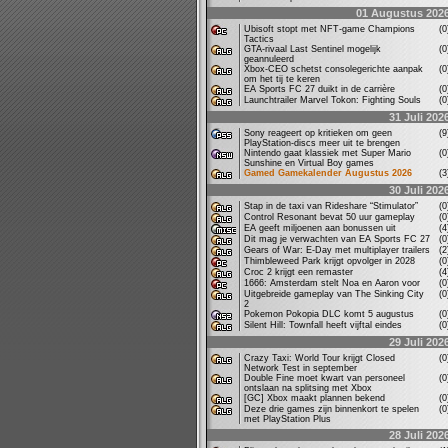
01 Augustus 202
Ubisoft stopt met NFT-game Champions
(
Tactics
GTA-rivaal Last Sentinel mogelijk
(
geannuleerd
Xbox-CEO schetst consolegerichte aanpak
(
om het tij te keren
EA Sports FC 27 duikt in de carrière
(
Launchtrailer Marvel Tokon: Fighting Souls
(
31 Juli 202
Sony reageert op kritieken om geen
(
PlayStation-discs meer uit te brengen
Nintendo gaat klassiek met Super Mario
(
Sunshine en Virtual Boy games
Gamed Gamekalender Augustus 2026
(
30 Juli 202
Stap in de taxi van Rideshare “Stimulator”
(
Control Resonant bevat 50 uur gameplay
(
EA geeft miljoenen aan bonussen uit
(
Dit mag je verwachten van EA Sports FC 27
(
Gears of War: E-Day met multiplayer trailers
(
Thimbleweed Park krijgt opvolger in 2028
(
Croc 2 krijgt een remaster
(
1666: Amsterdam stelt Noa en Aaron voor
(
Uitgebreide gameplay van The Sinking City
(
2
Pokemon Pokopia DLC komt 5 augustus
(
Silent Hill: Townfall heeft vijftal eindes
(
29 Juli 202
Crazy Taxi: World Tour krijgt Closed
(
Network Test in september
Double Fine moet kwart van personeel
(
ontslaan na splitsing met Xbox
[GC] Xbox maakt plannen bekend
(
Deze drie games zijn binnenkort te spelen
(
met PlayStation Plus
28 Juli 202