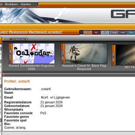
ct
Bedrijven
Games
Login!
(
Registreren
)
Wachtwoord vergeten?
6
6)
6
Gamed Gamekalender Augustus
Assassin’s Creed IV: Black Flag
0)
007 Fir
2026
Resynced
2)
0)
Profiel: .sotarK
6
Gebruikersnaam:
.sotarK
0)
Naam
3)
Email
Registratiedatum
21 januari 2026
0)
Geboortedatum
21 januari 2026
0)
Woonplaats
1)
Favoriete console
Ps5
Favoriete genre
6
Favoriete spel
Bio:
0)
Gamer, al lang.
0)