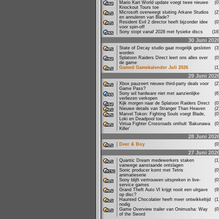
Mario Kart World update voegt twee nieuwe
(
Knockout Tours toe
Microsoft overweegt sluiting Arkane Studios
(
en annuleren van Blade?
Resident Evil 2 director heeft bijzonder idee
(
voor spin-off
Sony stopt vanaf 2028 met fysieke discs
(1
30 Juni 202
State of Decay studio gaat mogelijk gesloten
(
worden
Splatoon Raiders Direct leert ons alles over
(
de game
Gamed Gamekalender Juli 2026
(
29 Juni 202
Xbox pauzeert nieuwe third-party deals voor
(
Game Pass?
Sony wil hardware niet met aanzienlijke
(
verliezen verkopen
Kijk morgen naar de Splatoon Raiders Direct
(
Nieuwe details van Stranger Than Heaven
(
Marvel Tokon: Fighting Souls voegt Blade,
(
Loki en Deadpool toe
Virtua Fighter Crossroads onthult ‘Bakunawa
(
Killer’
28 Juni 202
Deer & Boy
(
27 Juni 202
Quantic Dream medewerkers staken
(
vanwege aanstaande ontslagen
Sonic producer komt met Tetris
(
animatieserie
Sony blijft vertrouwen uitspreken in live-
(
service games
Grand Theft Auto VI krijgt nooit een uitgave
(
op disc?
Haunted Chocolatier heeft meer ontwikkeltijd
(
nodig
Game Overview trailer van Onimusha: Way
(
of the Sword