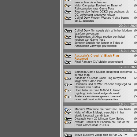
mee achter de schermen
Halo: Campaign Evolved en Beast of
(
Reincarnation naar Game Pass
Free-to-play fighter DCKO zet vechters uit
(
DC universum tegenover elkaar
Call of Duty Modern Warfare 4-bèta begint
(
op 21 augustus
20 Juli 202
Call of Duty film speelt zich af in het Modern
(
Warfare universum
Studioleiders bij Xbox zouden een hekel
(
hebben aan Game Pass
Jennifer English niet langer in Tides of
(
Annihilation vanwege gezondheid
18 Juli 202
Assassin’s Creed IV: Black Flag
(
Resynced
Final Fantasy XIV Mobile geannuleerd
(
17 Juli 202
Bethesda Game Studios bespreekt toekomst
(
in road map
Assassin's Creed: Black Flag Resynced
(
krijgt New Game Plus
Opnames God of War TV-serie stilgelegd na
(
blessure van Kratos
Open beta test van MARVEL Tokon:
(
Fighting Souls komt volgende week
Trailers van nieuwe games massaal
(
overspoeld met anti-Sony-reacties
16 Juli 202
Marvel's Wolverine met 'Ain't no Hero' trailer
(
Hela: of Mice & Magic verschijnt in het
(
vierde kwartaal van dit jaar
Dispatch komt 29 juli naar Xbox Series
(
Avatar: Frontiers of Pandora en Rise of the
(
Ronin komen naar PS Plus
15 Juli 202
Steve Buscemi voegt zich bij Far Cry TV-
(