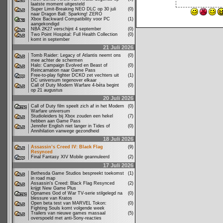
laatste moment uitgesteld
Super Limit-Breaking NEO DLC op 30 juli
(0)
naar Dragon Ball: Sparking! ZERO
Xbox Backward Compatibility voor PC
(1)
aangekondigd
NBA 2K27 verschijnt 4 september
(0)
Two Point Hospital: Full Health Collection
(0)
komt in september
21 Juli 2026
Tomb Raider: Legacy of Atlantis neemt ons
(0)
mee achter de schermen
Halo: Campaign Evolved en Beast of
(0)
Reincarnation naar Game Pass
Free-to-play fighter DCKO zet vechters uit
(1)
DC universum tegenover elkaar
Call of Duty Modern Warfare 4-bèta begint
(0)
op 21 augustus
20 Juli 2026
Call of Duty film speelt zich af in het Modern
(0)
Warfare universum
Studioleiders bij Xbox zouden een hekel
(7)
hebben aan Game Pass
Jennifer English niet langer in Tides of
(0)
Annihilation vanwege gezondheid
18 Juli 2026
Assassin’s Creed IV: Black Flag
(9)
Resynced
Final Fantasy XIV Mobile geannuleerd
(2)
17 Juli 2026
Bethesda Game Studios bespreekt toekomst
(1)
in road map
Assassin's Creed: Black Flag Resynced
(2)
krijgt New Game Plus
Opnames God of War TV-serie stilgelegd na
(0)
blessure van Kratos
Open beta test van MARVEL Tokon:
(0)
Fighting Souls komt volgende week
Trailers van nieuwe games massaal
(5)
overspoeld met anti-Sony-reacties