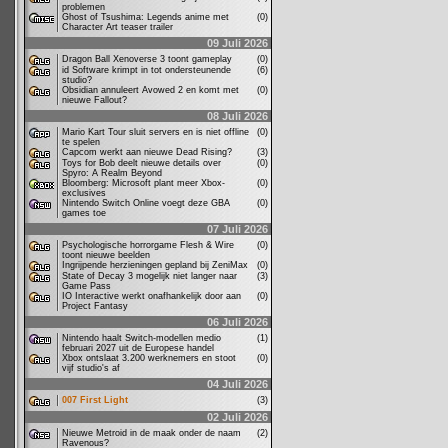
problemen
Ghost of Tsushima: Legends anime met
(0)
Character Art teaser trailer
09 Juli 2026
Dragon Ball Xenoverse 3 toont gameplay
(0)
id Software krimpt in tot ondersteunende
(6)
studio?
Obsidian annuleert Avowed 2 en komt met
(0)
nieuwe Fallout?
08 Juli 2026
Mario Kart Tour sluit servers en is niet offline
(0)
te spelen
Capcom werkt aan nieuwe Dead Rising?
(3)
Toys for Bob deelt nieuwe details over
(0)
Spyro: A Realm Beyond
Bloomberg: Microsoft plant meer Xbox-
(0)
exclusives
Nintendo Switch Online voegt deze GBA
(0)
games toe
07 Juli 2026
Psychologische horrorgame Flesh & Wire
(0)
toont nieuwe beelden
Ingrijpende herzieningen gepland bij ZeniMax
(0)
State of Decay 3 mogelijk niet langer naar
(3)
Game Pass
IO Interactive werkt onafhankelijk door aan
(0)
Project Fantasy
06 Juli 2026
Nintendo haalt Switch-modellen medio
(1)
februari 2027 uit de Europese handel
Xbox ontslaat 3.200 werknemers en stoot
(0)
vijf studio's af
04 Juli 2026
007 First Light
(3)
02 Juli 2026
Nieuwe Metroid in de maak onder de naam
(2)
Ravenous?