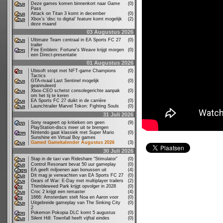
Deze games komen binnenkort naar Game
(0)
Pass
Attack on Titan 3 komt in december
(0)
Xbox’s ‘disc to digital’ feature komt mogelijk
(2)
deze maand
03 Augustus 2026
Ultimate Team centraal in EA Sports FC 27
(0)
trailer
Fire Emblem: Fortune's Weave krijgt morgen
(0)
een Direct-presentatie
01 Augustus 2026
Ubisoft stopt met NFT-game Champions
(0)
Tactics
GTA-rivaal Last Sentinel mogelijk
(0)
geannuleerd
Xbox-CEO schetst consolegerichte aanpak
(0)
om het tij te keren
EA Sports FC 27 duikt in de carrière
(0)
Launchtrailer Marvel Tokon: Fighting Souls
(0)
31 Juli 2026
Sony reageert op kritieken om geen
(9)
PlayStation-discs meer uit te brengen
Nintendo gaat klassiek met Super Mario
(0)
Sunshine en Virtual Boy games
Gamed Gamekalender Augustus 2026
(3)
30 Juli 2026
Stap in de taxi van Rideshare “Stimulator”
(0)
Control Resonant bevat 50 uur gameplay
(0)
EA geeft miljoenen aan bonussen uit
(4)
Dit mag je verwachten van EA Sports FC 27
(0)
Gears of War: E-Day met multiplayer trailers
(2)
Thimbleweed Park krijgt opvolger in 2028
(0)
Croc 2 krijgt een remaster
(4)
1666: Amsterdam stelt Noa en Aaron voor
(0)
Uitgebreide gameplay van The Sinking City
(0)
2
Pokemon Pokopia DLC komt 5 augustus
(0)
Silent Hill: Townfall heeft vijftal eindes
(0)