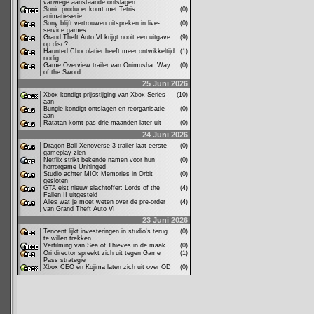
vanwege aanstaande ontslagen
Sonic producer komt met Tetris
(0)
animatieserie
Sony blijft vertrouwen uitspreken in live-
(0)
service games
Grand Theft Auto VI krijgt nooit een uitgave
(9)
op disc?
Haunted Chocolatier heeft meer ontwikkeltijd
(1)
nodig
Game Overview trailer van Onimusha: Way
(0)
of the Sword
25 Juni 2026
Xbox kondigt prijsstijging van Xbox Series
(10)
aan
Bungie kondigt ontslagen en reorganisatie
(0)
aan
Ratatan komt pas drie maanden later uit
(0)
24 Juni 2026
Dragon Ball Xenoverse 3 trailer laat eerste
(0)
gameplay zien
Netflix strikt bekende namen voor hun
(0)
horrorgame Unhinged
Studio achter MIO: Memories in Orbit
(0)
gesloten
GTA eist nieuw slachtoffer: Lords of the
(4)
Fallen II uitgesteld
Alles wat je moet weten over de pre-order
(4)
van Grand Theft Auto VI
23 Juni 2026
Tencent lijkt investeringen in studio's terug
(0)
te willen trekken
Verfilming van Sea of Thieves in de maak
(0)
Ori director spreekt zich uit tegen Game
(1)
Pass strategie
Xbox CEO en Kojima laten zich uit over OD
(0)