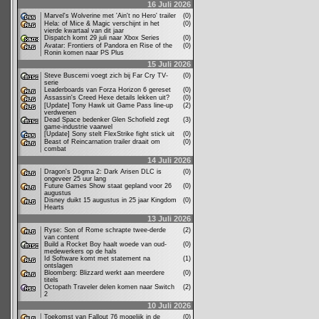
16 Juli 2026
Marvel's Wolverine met 'Ain't no Hero' trailer
(0)
Hela: of Mice & Magic verschijnt in het
(0)
vierde kwartaal van dit jaar
Dispatch komt 29 juli naar Xbox Series
(0)
Avatar: Frontiers of Pandora en Rise of the
(0)
Ronin komen naar PS Plus
15 Juli 2026
Steve Buscemi voegt zich bij Far Cry TV-
(0)
serie
Leaderboards van Forza Horizon 6 gereset
(0)
Assassin's Creed Hexe details lekken uit?
(0)
[Update] Tony Hawk uit Game Pass line-up
(2)
verdwenen
Dead Space bedenker Glen Schofield zegt
(3)
game-industrie vaarwel
[Update] Sony stelt FlexStrike fight stick uit
(0)
Beast of Reincarnation trailer draait om
(0)
combat
14 Juli 2026
Dragon's Dogma 2: Dark Arisen DLC is
(0)
ongeveer 25 uur lang
Future Games Show staat gepland voor 26
(0)
augustus
Disney duikt 15 augustus in 25 jaar Kingdom
(0)
Hearts
13 Juli 2026
Ryse: Son of Rome schrapte twee-derde
(2)
van content
Build a Rocket Boy haalt woede van oud-
(0)
medewerkers op de hals
Id Software komt met statement na
(1)
ontslagen
Bloomberg: Blizzard werkt aan meerdere
(0)
titels
Octopath Traveler delen komen naar Switch
(2)
2
10 Juli 2026
Toekomst van Fallout 76 mogelijk in de
(0)