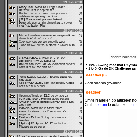
29 Juli 2026
Crazy Taxi: World Tour krijgt Closed
(0)
Network Test in september
Double Fine moet kwart van personeel
(0)
ontslaan na splitsing met Xbox
[GC] Xbox maakt plannen bekend
(0)
Deze drie games zijn binnenkort te spelen
(0)
met PlayStation Plus
28 Juli 2026
Blizzard ontslaat medewerker na gebruik van
(1)
cheat in World of Warcraft
Xbox-services werken eindelijk weer
(0)
Twee nieuwe outfits in Marvel's Spider-Man
(0)
2
27 Juli 2026
S.T.A.L.K.E.R. 2: Heart of Chornobyl
(0)
uitbreiding komt 20 augustus
Ubisoft annuleert Far Cry extraction shooter,
(0)
19:55
Swing mee met Rhythm 
komt met nieuwe spin-off?
19:46
Ga de DK Challenge aan
25 Juli 2026
Reacties (0)
Tomb Raider: Catalyst mogelijk uitgesteld
(0)
naar 2028
Geen reacties gevonden
God of War Laufey komt in februari, Kratos
(1)
keert terug in sequel
24 Juli 2026
Reageer
Openingsfilmpje en DLC personage van
(0)
MARVEL Tokon: Fighting Souls bekend
Om te reageren op artikelen hoe
Amazon Games kondigt Batman game aan
(0)
Om het
forum
te gebruiken is
re
voor Luna
Marvel's Wolverine in Story trailer
(0)
Aliens: Fireteam Elite 2 verschijnt 25
(0)
augustus
Resident Evil verfilming toont nieuwe
(1)
beelden
[Update] EA Sports FC 27 zet Kylian
(3)
Mbappé op de cover
23 Juli 2026
Xbox Series-versie van Avatar Legends op
(0)