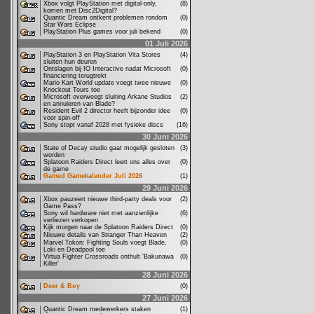
Xbox volgt PlayStation met digital-only,
(8)
komen met Disc2Digital?
Quantic Dream ontkent problemen rondom
(0)
Star Wars Eclipse
PlayStation Plus games voor juli bekend
(0)
01 Juli 2026
PlayStation 3 en PlayStation Vita Stores
(4)
sluiten hun deuren
Ontslagen bij IO Interactive nadat Microsoft
(0)
financiering terugtrekt
Mario Kart World update voegt twee nieuwe
(0)
Knockout Tours toe
Microsoft overweegt sluiting Arkane Studios
(2)
en annuleren van Blade?
Resident Evil 2 director heeft bijzonder idee
(0)
voor spin-off
Sony stopt vanaf 2028 met fysieke discs
(16)
30 Juni 2026
State of Decay studio gaat mogelijk gesloten
(3)
worden
Splatoon Raiders Direct leert ons alles over
(0)
de game
Gamed Gamekalender Juli 2026
(1)
29 Juni 2026
Xbox pauzeert nieuwe third-party deals voor
(2)
Game Pass?
Sony wil hardware niet met aanzienlijke
(6)
verliezen verkopen
Kijk morgen naar de Splatoon Raiders Direct
(0)
Nieuwe details van Stranger Than Heaven
(2)
Marvel Tokon: Fighting Souls voegt Blade,
(0)
Loki en Deadpool toe
Virtua Fighter Crossroads onthult ‘Bakunawa
(0)
Killer’
28 Juni 2026
Deer & Boy
(0)
27 Juni 2026
Quantic Dream medewerkers staken
(1)