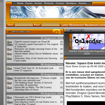
Home
Forum
Archief
Redactie
Contact
Bedrijven
Games
User:
Pass:
Login!
(
Registreren
)
Wachtwoord verg
07 Augustus 2026
DigixArt teased sequel van Road 96
(0)
Uli Latukefu speelt Ganondorf in The Legend
(0)
of Zelda-film
Remaster van Quake ontvangt Dawn of the
(0)
Gamed Gamekalender Augustus
Machine-update
2026
Ubisoft blaast Ghost Recon Wildlands nieuw
(0)
leven in
Onimusha: Way of the Sword met Severing
(0)
Fates-trailer
Nieuws:
Square Enix komt me
06 Augustus 2026
Door Rene Groen op 09-06-2026 
Grand Theft Auto VI: An Extended Look
(13)
komt 27 augustus
Er is een nieuw deel aangekond
05 Augustus 2026
ontdekken, scouten en trainen.
van de iconische Slimes tot ni
Borderlands filmregisseur: "Censuur zorgde
(0)
dat film voor niemand was"
The Walking Dead: Streets of Survival
(2)
Met het synthesesysteem kunn
verschijnt 18 september
teamleden te maken, wat voor 
Eerste blik op Mafia: The Old Country
(0)
Met honderden monsters om te o
uitbreiding Man of Honor
monster. Dragon Quest Monster
04 Augustus 2026
PlayStation 5, Xbox Series, Ni
Personeel van FIFA World Cup studio
(0)
grotendeels ontslagen
Dave Bautista neemt rol van Kratos over in
(3)
God of War TV-serie?