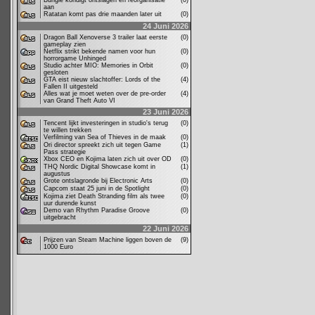
Bungie kondigt ontslagen en reorganisatie
(0)
aan
Ratatan komt pas drie maanden later uit
(0)
24 Juni 2026
Dragon Ball Xenoverse 3 trailer laat eerste
(0)
gameplay zien
Netflix strikt bekende namen voor hun
(0)
horrorgame Unhinged
Studio achter MIO: Memories in Orbit
(0)
gesloten
GTA eist nieuw slachtoffer: Lords of the
(4)
Fallen II uitgesteld
Alles wat je moet weten over de pre-order
(4)
van Grand Theft Auto VI
23 Juni 2026
Tencent lijkt investeringen in studio's terug
(0)
te willen trekken
Verfilming van Sea of Thieves in de maak
(0)
Ori director spreekt zich uit tegen Game
(1)
Pass strategie
Xbox CEO en Kojima laten zich uit over OD
(0)
THQ Nordic Digital Showcase komt in
(1)
augustus
Grote ontslagronde bij Electronic Arts
(0)
Capcom staat 25 juni in de Spotlight
(0)
Kojima ziet Death Stranding film als twee
(0)
uur durende kunst
Demo van Rhythm Paradise Groove
(0)
uitgebracht
22 Juni 2026
Prijzen van Steam Machine liggen boven de
(9)
1000 Euro