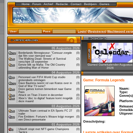
Home
Forum
Archief
Redactie
Contact
Bedrijven
Games
User:
Pass:
Login!
(
Registreren
)
Wachtwoord verg
05 Augustus 2026
Borderlands filmregisseur: "Censuur zorgde
(0)
dat film voor niemand was"
The Walking Dead: Streets of Survival
(2)
verschijnt 18 september
Gamed Gamekalender Augustus
Eerste blik op Mafia: The Old Country
(0)
uitbreiding Man of Honor
2026
04 Augustus 2026
Personeel van FIFA World Cup studio
(0)
Game: Formula Legends
grotendeels ontslagen
Dave Bautista neemt rol van Kratos over in
(3)
God of War TV-serie?
Naam:
Deze games komen binnenkort naar Game
(0)
Type:
Pass
Attack on Titan 3 komt in december
(0)
Genre(s)
Xbox’s ‘disc to digital’ feature komt mogelijk
(1)
Platform
deze maand
03 Augustus 2026
Release
Ontwikke
Ultimate Team centraal in EA Sports FC 27
(0)
Uitgever
trailer
Fire Emblem: Fortune's Weave krijgt morgen
(0)
een Direct-presentatie
Omschrijving:
01 Augustus 2026
Ubisoft stopt met NFT-game Champions
(0)
Laatste artikelen over Formu
Tactics