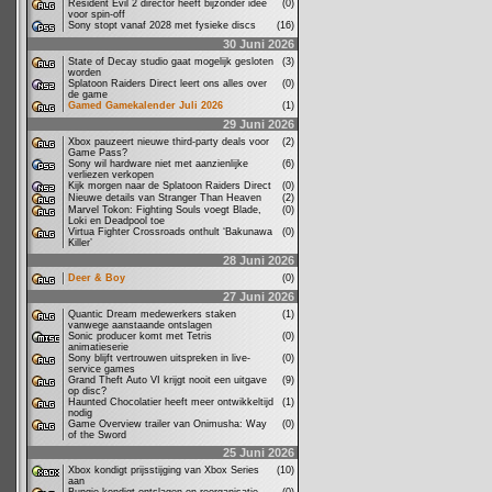
Resident Evil 2 director heeft bijzonder idee
(0)
voor spin-off
Sony stopt vanaf 2028 met fysieke discs
(16)
30 Juni 2026
State of Decay studio gaat mogelijk gesloten
(3)
worden
Splatoon Raiders Direct leert ons alles over
(0)
de game
Gamed Gamekalender Juli 2026
(1)
29 Juni 2026
Xbox pauzeert nieuwe third-party deals voor
(2)
Game Pass?
Sony wil hardware niet met aanzienlijke
(6)
verliezen verkopen
Kijk morgen naar de Splatoon Raiders Direct
(0)
Nieuwe details van Stranger Than Heaven
(2)
Marvel Tokon: Fighting Souls voegt Blade,
(0)
Loki en Deadpool toe
Virtua Fighter Crossroads onthult ‘Bakunawa
(0)
Killer’
28 Juni 2026
Deer & Boy
(0)
27 Juni 2026
Quantic Dream medewerkers staken
(1)
vanwege aanstaande ontslagen
Sonic producer komt met Tetris
(0)
animatieserie
Sony blijft vertrouwen uitspreken in live-
(0)
service games
Grand Theft Auto VI krijgt nooit een uitgave
(9)
op disc?
Haunted Chocolatier heeft meer ontwikkeltijd
(1)
nodig
Game Overview trailer van Onimusha: Way
(0)
of the Sword
25 Juni 2026
Xbox kondigt prijsstijging van Xbox Series
(10)
aan