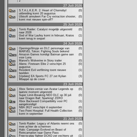
2
27 Juli 2026
S.T.A.L.K.E.R. 2: Heart of Chornobyl
(0)
uitbreiding komt 20 augustus
Ubisoft annuleert Far Cry extraction shooter,
(0)
komt met nieuwe spin-off?
25 Juli 2026
Tomb Raider: Catalyst mogelijk uitgesteld
(0)
naar 2028
God of War Laufey komt in februari, Kratos
(1)
keert terug in sequel
24 Juli 2026
Openingsfilmpje en DLC personage van
(0)
MARVEL Tokon: Fighting Souls bekend
Amazon Games kondigt Batman game aan
(0)
voor Luna
Marvel's Wolverine in Story trailer
(0)
Aliens: Fireteam Elite 2 verschijnt 25
(0)
augustus
Resident Evil verfilming toont nieuwe
(1)
beelden
[Update] EA Sports FC 27 zet Kylian
(3)
Mbappé op de cover
23 Juli 2026
Xbox Series-versie van Avatar Legends op
(0)
laatste moment uitgesteld
Super Limit-Breaking NEO DLC op 30 juli
(0)
naar Dragon Ball: Sparking! ZERO
Xbox Backward Compatibility voor PC
(1)
aangekondigd
NBA 2K27 verschijnt 4 september
(0)
Two Point Hospital: Full Health Collection
(0)
komt in september
21 Juli 2026
Tomb Raider: Legacy of Atlantis neemt ons
(0)
mee achter de schermen
Halo: Campaign Evolved en Beast of
(0)
Reincarnation naar Game Pass
Free-to-play fighter DCKO zet vechters uit
(1)