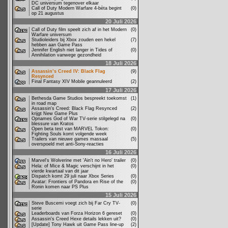
DC universum tegenover elkaar
Call of Duty Modern Warfare 4-bèta begint
(0)
op 21 augustus
20 Juli 2026
Call of Duty film speelt zich af in het Modern
(0)
Warfare universum
Studioleiders bij Xbox zouden een hekel
(7)
hebben aan Game Pass
Jennifer English niet langer in Tides of
(0)
Annihilation vanwege gezondheid
18 Juli 2026
Assassin’s Creed IV: Black Flag
(9)
Resynced
Final Fantasy XIV Mobile geannuleerd
(2)
17 Juli 2026
Bethesda Game Studios bespreekt toekomst
(1)
in road map
Assassin's Creed: Black Flag Resynced
(2)
krijgt New Game Plus
Opnames God of War TV-serie stilgelegd na
(0)
blessure van Kratos
Open beta test van MARVEL Tokon:
(0)
Fighting Souls komt volgende week
Trailers van nieuwe games massaal
(5)
overspoeld met anti-Sony-reacties
16 Juli 2026
Marvel's Wolverine met 'Ain't no Hero' trailer
(0)
Hela: of Mice & Magic verschijnt in het
(0)
vierde kwartaal van dit jaar
Dispatch komt 29 juli naar Xbox Series
(0)
Avatar: Frontiers of Pandora en Rise of the
(0)
Ronin komen naar PS Plus
15 Juli 2026
Steve Buscemi voegt zich bij Far Cry TV-
(0)
serie
Leaderboards van Forza Horizon 6 gereset
(0)
Assassin's Creed Hexe details lekken uit?
(0)
[Update] Tony Hawk uit Game Pass line-up
(2)