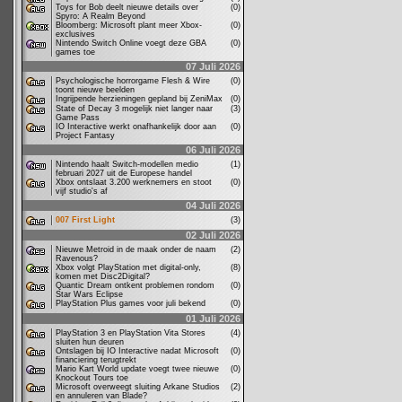
Toys for Bob deelt nieuwe details over
(0)
Spyro: A Realm Beyond
Bloomberg: Microsoft plant meer Xbox-
(0)
exclusives
Nintendo Switch Online voegt deze GBA
(0)
games toe
07 Juli 2026
Psychologische horrorgame Flesh & Wire
(0)
toont nieuwe beelden
Ingrijpende herzieningen gepland bij ZeniMax
(0)
State of Decay 3 mogelijk niet langer naar
(3)
Game Pass
IO Interactive werkt onafhankelijk door aan
(0)
Project Fantasy
06 Juli 2026
Nintendo haalt Switch-modellen medio
(1)
februari 2027 uit de Europese handel
Xbox ontslaat 3.200 werknemers en stoot
(0)
vijf studio's af
04 Juli 2026
007 First Light
(3)
02 Juli 2026
Nieuwe Metroid in de maak onder de naam
(2)
Ravenous?
Xbox volgt PlayStation met digital-only,
(8)
komen met Disc2Digital?
Quantic Dream ontkent problemen rondom
(0)
Star Wars Eclipse
PlayStation Plus games voor juli bekend
(0)
01 Juli 2026
PlayStation 3 en PlayStation Vita Stores
(4)
sluiten hun deuren
Ontslagen bij IO Interactive nadat Microsoft
(0)
financiering terugtrekt
Mario Kart World update voegt twee nieuwe
(0)
Knockout Tours toe
Microsoft overweegt sluiting Arkane Studios
(2)
en annuleren van Blade?