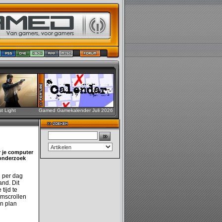
st Light
Gamed Gamekalender Juli 2026
r je computer
 onderzoek
n per dag
and. Dit
tijd te
omscrollen
an plan