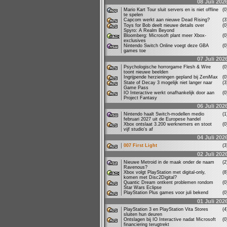
08 Juli 202
Mario Kart Tour sluit servers en is niet offline
(
te spelen
Capcom werkt aan nieuwe Dead Rising?
(
Toys for Bob deelt nieuwe details over
(
Spyro: A Realm Beyond
Bloomberg: Microsoft plant meer Xbox-
(
exclusives
Nintendo Switch Online voegt deze GBA
(
games toe
07 Juli 202
Psychologische horrorgame Flesh & Wire
(
toont nieuwe beelden
Ingrijpende herzieningen gepland bij ZeniMax
(
State of Decay 3 mogelijk niet langer naar
(
Game Pass
IO Interactive werkt onafhankelijk door aan
(
Project Fantasy
06 Juli 202
Nintendo haalt Switch-modellen medio
(
februari 2027 uit de Europese handel
Xbox ontslaat 3.200 werknemers en stoot
(
vijf studio's af
04 Juli 202
007 First Light
(
02 Juli 202
Nieuwe Metroid in de maak onder de naam
(
Ravenous?
Xbox volgt PlayStation met digital-only,
(
komen met Disc2Digital?
Quantic Dream ontkent problemen rondom
(
Star Wars Eclipse
PlayStation Plus games voor juli bekend
(
01 Juli 202
PlayStation 3 en PlayStation Vita Stores
(
sluiten hun deuren
Ontslagen bij IO Interactive nadat Microsoft
(
financiering terugtrekt