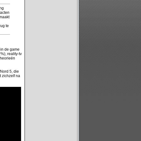
ing
tacten
emaakt
ug te
 in de game
), reality-tv
theorieën
Nord 5, die
t zichzelf na