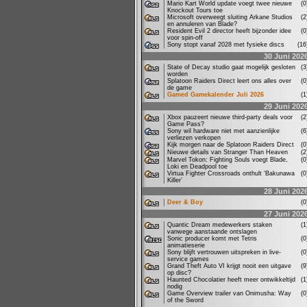
Mario Kart World update voegt twee nieuwe
(
Knockout Tours toe
Microsoft overweegt sluiting Arkane Studios
(
en annuleren van Blade?
Resident Evil 2 director heeft bijzonder idee
(
voor spin-off
Sony stopt vanaf 2028 met fysieke discs
(1
30 Juni 202
State of Decay studio gaat mogelijk gesloten
(
worden
Splatoon Raiders Direct leert ons alles over
(
de game
Gamed Gamekalender Juli 2026
(
29 Juni 202
Xbox pauzeert nieuwe third-party deals voor
(
Game Pass?
Sony wil hardware niet met aanzienlijke
(
verliezen verkopen
Kijk morgen naar de Splatoon Raiders Direct
(
Nieuwe details van Stranger Than Heaven
(
Marvel Tokon: Fighting Souls voegt Blade,
(
Loki en Deadpool toe
Virtua Fighter Crossroads onthult ‘Bakunawa
(
Killer’
28 Juni 202
Deer & Boy
(
27 Juni 202
Quantic Dream medewerkers staken
(
vanwege aanstaande ontslagen
Sonic producer komt met Tetris
(
animatieserie
Sony blijft vertrouwen uitspreken in live-
(
service games
Grand Theft Auto VI krijgt nooit een uitgave
(
op disc?
Haunted Chocolatier heeft meer ontwikkeltijd
(
nodig
Game Overview trailer van Onimusha: Way
(
of the Sword