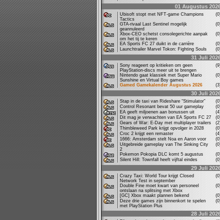
01 Augustus 202
Ubisoft stopt met NFT-game Champions
(
Tactics
GTA-rivaal Last Sentinel mogelijk
(
geannuleerd
Xbox-CEO schetst consolegerichte aanpak
(
om het tij te keren
EA Sports FC 27 duikt in de carrière
(
Launchtrailer Marvel Tokon: Fighting Souls
(
31 Juli 202
Sony reageert op kritieken om geen
(
PlayStation-discs meer uit te brengen
Nintendo gaat klassiek met Super Mario
(
Sunshine en Virtual Boy games
Gamed Gamekalender Augustus 2026
(
30 Juli 202
Stap in de taxi van Rideshare “Stimulator”
(
Control Resonant bevat 50 uur gameplay
(
EA geeft miljoenen aan bonussen uit
(
Dit mag je verwachten van EA Sports FC 27
(
Gears of War: E-Day met multiplayer trailers
(
Thimbleweed Park krijgt opvolger in 2028
(
Croc 2 krijgt een remaster
(
1666: Amsterdam stelt Noa en Aaron voor
(
Uitgebreide gameplay van The Sinking City
(
2
Pokemon Pokopia DLC komt 5 augustus
(
Silent Hill: Townfall heeft vijftal eindes
(
29 Juli 202
Crazy Taxi: World Tour krijgt Closed
(
Network Test in september
Double Fine moet kwart van personeel
(
ontslaan na splitsing met Xbox
[GC] Xbox maakt plannen bekend
(
Deze drie games zijn binnenkort te spelen
(
met PlayStation Plus
28 Juli 202