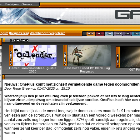
ct
Bedrijven
Games
Login!
(
Registreren
)
Wachtwoord vergeten?
6
3)
6
Gamed Gamekalender Augustus
Assassin’s Creed IV: Black Flag
0)
007 Fir
2026
Resynced
2)
0)
Nieuws:
OnePlus komt met zichzelf vernietigende game tegen doomscrollen
Door Rene Groen op 01-07-2025 om 15:10
6
0)
Waarschijnlijk ken je het wel. Nog even je telefoon pakken of net iets te lang achte
blijven zitten, simpelweg om obsessief te blijven scrollen. OnePlus heeft hier een
3)
naar uitgevoerd en de resultaten zijn veelzeggend.
0)
Het blijkt namelijk dat de meest toegewijde doomscrollers maar liefst 91 minute
0)
verliezen aan de scrollcyclus, wat gelijk staat aan een volledig weekend per ma
1)
aantal zou zelfs nog hoger kunnen liggen, 37% geeft namelijk aan regelmatig de 
verliezen tijdens het scrollen en 24% geeft aan dat ze zichzelf betrappen op do
6
wanneer ze vijf keer per dag, of mogelijk zelfs nog vaker, eigenlijk iets anders v
0)
waren.
0)