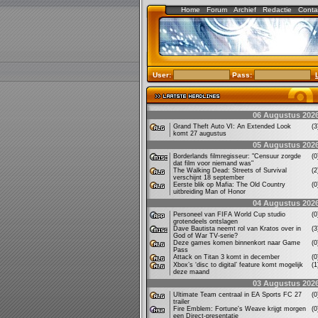
Home
Forum
Archief
Redactie
Conta
User:
Pass:
06 Augustus 202
Grand Theft Auto VI: An Extended Look
(
komt 27 augustus
05 Augustus 202
Borderlands filmregisseur: "Censuur zorgde
(
dat film voor niemand was"
The Walking Dead: Streets of Survival
(
verschijnt 18 september
Eerste blik op Mafia: The Old Country
(
uitbreiding Man of Honor
04 Augustus 202
Personeel van FIFA World Cup studio
(
grotendeels ontslagen
Dave Bautista neemt rol van Kratos over in
(
God of War TV-serie?
Deze games komen binnenkort naar Game
(
Pass
Attack on Titan 3 komt in december
(
Xbox’s ‘disc to digital’ feature komt mogelijk
(
deze maand
03 Augustus 202
Ultimate Team centraal in EA Sports FC 27
(
trailer
Fire Emblem: Fortune's Weave krijgt morgen
(
een Direct-presentatie