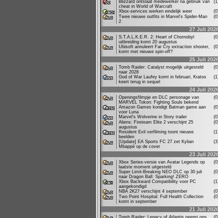
Blizzard ontslaat medewerker na gebruik van
(
cheat in World of Warcraft
Xbox-services werken eindelijk weer
(
Twee nieuwe outfits in Marvel's Spider-Man
(
2
27 Juli 202
S.T.A.L.K.E.R. 2: Heart of Chornobyl
(
uitbreiding komt 20 augustus
Ubisoft annuleert Far Cry extraction shooter,
(
komt met nieuwe spin-off?
25 Juli 202
Tomb Raider: Catalyst mogelijk uitgesteld
(
naar 2028
God of War Laufey komt in februari, Kratos
(
keert terug in sequel
24 Juli 202
Openingsfilmpje en DLC personage van
(
MARVEL Tokon: Fighting Souls bekend
Amazon Games kondigt Batman game aan
(
voor Luna
Marvel's Wolverine in Story trailer
(
Aliens: Fireteam Elite 2 verschijnt 25
(
augustus
Resident Evil verfilming toont nieuwe
(
beelden
[Update] EA Sports FC 27 zet Kylian
(
Mbappé op de cover
23 Juli 202
Xbox Series-versie van Avatar Legends op
(
laatste moment uitgesteld
Super Limit-Breaking NEO DLC op 30 juli
(
naar Dragon Ball: Sparking! ZERO
Xbox Backward Compatibility voor PC
(
aangekondigd
NBA 2K27 verschijnt 4 september
(
Two Point Hospital: Full Health Collection
(
komt in september
21 Juli 202
Tomb Raider: Legacy of Atlantis neemt ons
(