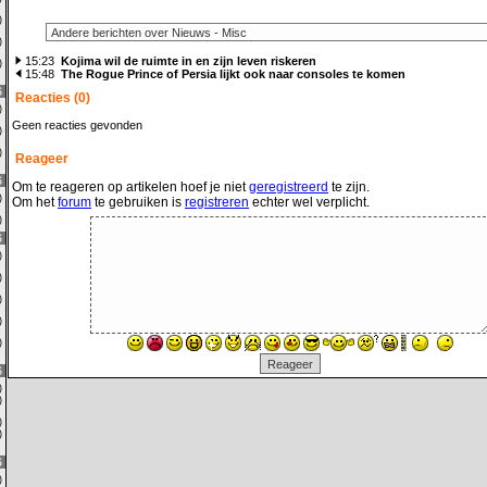
0)
1)
15:23
Kojima wil de ruimte in en zijn leven riskeren
0)
15:48
The Rogue Prince of Persia lijkt ook naar consoles te komen
6
Reacties (0)
0)
Geen reacties gevonden
7)
0)
Reageer
6
Om te reageren op artikelen hoef je niet
geregistreerd
te zijn.
9)
Om het
forum
te gebruiken is
registreren
echter wel verplicht.
2)
6
1)
2)
0)
0)
5)
6
0)
0)
0)
0)
6
0)