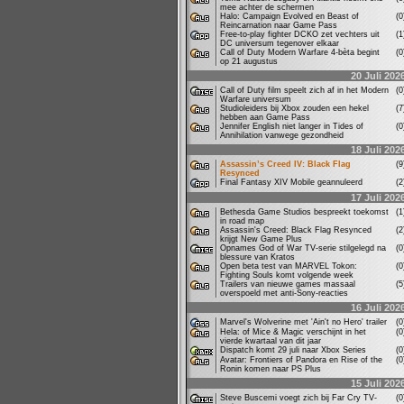
mee achter de schermen
Halo: Campaign Evolved en Beast of
(
Reincarnation naar Game Pass
Free-to-play fighter DCKO zet vechters uit
(
DC universum tegenover elkaar
Call of Duty Modern Warfare 4-bèta begint
(
op 21 augustus
20 Juli 202
Call of Duty film speelt zich af in het Modern
(
Warfare universum
Studioleiders bij Xbox zouden een hekel
(
hebben aan Game Pass
Jennifer English niet langer in Tides of
(
Annihilation vanwege gezondheid
18 Juli 202
Assassin’s Creed IV: Black Flag
(
Resynced
Final Fantasy XIV Mobile geannuleerd
(
17 Juli 202
Bethesda Game Studios bespreekt toekomst
(
in road map
Assassin's Creed: Black Flag Resynced
(
krijgt New Game Plus
Opnames God of War TV-serie stilgelegd na
(
blessure van Kratos
Open beta test van MARVEL Tokon:
(
Fighting Souls komt volgende week
Trailers van nieuwe games massaal
(
overspoeld met anti-Sony-reacties
16 Juli 202
Marvel's Wolverine met 'Ain't no Hero' trailer
(
Hela: of Mice & Magic verschijnt in het
(
vierde kwartaal van dit jaar
Dispatch komt 29 juli naar Xbox Series
(
Avatar: Frontiers of Pandora en Rise of the
(
Ronin komen naar PS Plus
15 Juli 202
Steve Buscemi voegt zich bij Far Cry TV-
(