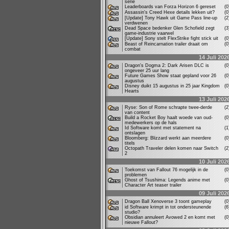
serie
Leaderboards van Forza Horizon 6 gereset
(
Assassin's Creed Hexe details lekken uit?
(
[Update] Tony Hawk uit Game Pass line-up
(
verdwenen
Dead Space bedenker Glen Schofield zegt
(
game-industrie vaarwel
[Update] Sony stelt FlexStrike fight stick uit
(
Beast of Reincarnation trailer draait om
(
combat
14 Juli 202
Dragon's Dogma 2: Dark Arisen DLC is
(
ongeveer 25 uur lang
Future Games Show staat gepland voor 26
(
augustus
Disney duikt 15 augustus in 25 jaar Kingdom
(
Hearts
13 Juli 202
Ryse: Son of Rome schrapte twee-derde
(
van content
Build a Rocket Boy haalt woede van oud-
(
medewerkers op de hals
Id Software komt met statement na
(
ontslagen
Bloomberg: Blizzard werkt aan meerdere
(
titels
Octopath Traveler delen komen naar Switch
(
2
10 Juli 202
Toekomst van Fallout 76 mogelijk in de
(
problemen
Ghost of Tsushima: Legends anime met
(
Character Art teaser trailer
09 Juli 202
Dragon Ball Xenoverse 3 toont gameplay
(
id Software krimpt in tot ondersteunende
(
studio?
Obsidian annuleert Avowed 2 en komt met
(
nieuwe Fallout?