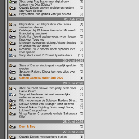
Xbox volgt PlayStation met digital-only,
(8)
komen met Disc2Digital?
Quantic Dream ontkent problemen rondom
(0)
Star Wars Eclipse
PlayStation Plus games voor juli bekend
(0)
01 Juli 2026
PlayStation 3 en PlayStation Vita Stores
(4)
sluiten hun deuren
Ontslagen bij IO Interactive nadat Microsoft
(0)
financiering terugtrekt
Mario Kart World update voegt twee nieuwe
(0)
Knockout Tours toe
Microsoft overweegt sluiting Arkane Studios
(2)
en annuleren van Blade?
Resident Evil 2 director heeft bijzonder idee
(0)
voor spin-off
Sony stopt vanaf 2028 met fysieke discs
(16)
30 Juni 2026
State of Decay studio gaat mogelijk gesloten
(3)
worden
Splatoon Raiders Direct leert ons alles over
(0)
de game
Gamed Gamekalender Juli 2026
(1)
29 Juni 2026
Xbox pauzeert nieuwe third-party deals voor
(2)
Game Pass?
Sony wil hardware niet met aanzienlijke
(6)
verliezen verkopen
Kijk morgen naar de Splatoon Raiders Direct
(0)
Nieuwe details van Stranger Than Heaven
(2)
Marvel Tokon: Fighting Souls voegt Blade,
(0)
Loki en Deadpool toe
Virtua Fighter Crossroads onthult ‘Bakunawa
(0)
Killer’
28 Juni 2026
Deer & Boy
(0)
27 Juni 2026
Quantic Dream medewerkers staken
(1)