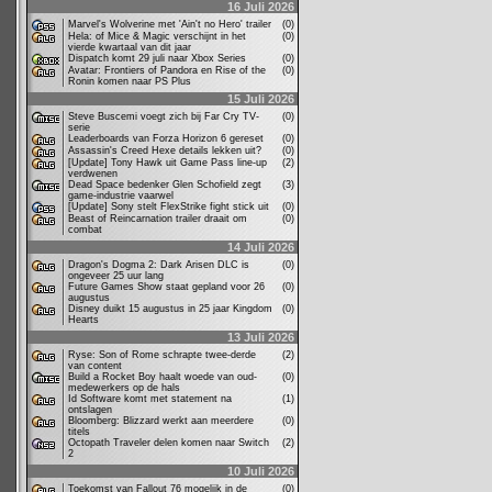
16 Juli 2026
Marvel's Wolverine met 'Ain't no Hero' trailer
(0)
Hela: of Mice & Magic verschijnt in het
(0)
vierde kwartaal van dit jaar
Dispatch komt 29 juli naar Xbox Series
(0)
Avatar: Frontiers of Pandora en Rise of the
(0)
Ronin komen naar PS Plus
15 Juli 2026
Steve Buscemi voegt zich bij Far Cry TV-
(0)
serie
Leaderboards van Forza Horizon 6 gereset
(0)
Assassin's Creed Hexe details lekken uit?
(0)
[Update] Tony Hawk uit Game Pass line-up
(2)
verdwenen
Dead Space bedenker Glen Schofield zegt
(3)
game-industrie vaarwel
[Update] Sony stelt FlexStrike fight stick uit
(0)
Beast of Reincarnation trailer draait om
(0)
combat
14 Juli 2026
Dragon's Dogma 2: Dark Arisen DLC is
(0)
ongeveer 25 uur lang
Future Games Show staat gepland voor 26
(0)
augustus
Disney duikt 15 augustus in 25 jaar Kingdom
(0)
Hearts
13 Juli 2026
Ryse: Son of Rome schrapte twee-derde
(2)
van content
Build a Rocket Boy haalt woede van oud-
(0)
medewerkers op de hals
Id Software komt met statement na
(1)
ontslagen
Bloomberg: Blizzard werkt aan meerdere
(0)
titels
Octopath Traveler delen komen naar Switch
(2)
2
10 Juli 2026
Toekomst van Fallout 76 mogelijk in de
(0)