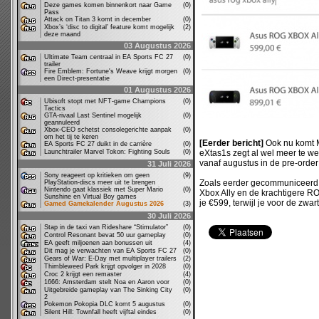
Deze games komen binnenkort naar Game
(0)
Pass
Attack on Titan 3 komt in december
(0)
Xbox’s ‘disc to digital’ feature komt mogelijk
(2)
deze maand
03 Augustus 2026
Ultimate Team centraal in EA Sports FC 27
(0)
trailer
Fire Emblem: Fortune's Weave krijgt morgen
(0)
een Direct-presentatie
01 Augustus 2026
Ubisoft stopt met NFT-game Champions
(0)
Tactics
GTA-rivaal Last Sentinel mogelijk
(0)
geannuleerd
Xbox-CEO schetst consolegerichte aanpak
(0)
om het tij te keren
[Eerder bericht]
Ook nu komt Mi
EA Sports FC 27 duikt in de carrière
(0)
Launchtrailer Marvel Tokon: Fighting Souls
(0)
eXtas1s zegt al wel meer te w
vanaf augustus in de pre-order
31 Juli 2026
Sony reageert op kritieken om geen
(9)
Zoals eerder gecommuniceerd v
PlayStation-discs meer uit te brengen
Nintendo gaat klassiek met Super Mario
(0)
Xbox Ally en de krachtigere ROG
Sunshine en Virtual Boy games
je €599, terwijl je voor de zwa
Gamed Gamekalender Augustus 2026
(3)
30 Juli 2026
Stap in de taxi van Rideshare “Stimulator”
(0)
Control Resonant bevat 50 uur gameplay
(0)
EA geeft miljoenen aan bonussen uit
(4)
Dit mag je verwachten van EA Sports FC 27
(0)
Gears of War: E-Day met multiplayer trailers
(2)
Thimbleweed Park krijgt opvolger in 2028
(0)
Croc 2 krijgt een remaster
(4)
1666: Amsterdam stelt Noa en Aaron voor
(0)
Uitgebreide gameplay van The Sinking City
(0)
2
Pokemon Pokopia DLC komt 5 augustus
(0)
Silent Hill: Townfall heeft vijftal eindes
(0)