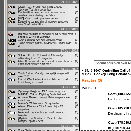
29 Juli 2026
Crazy Taxi: World Tour krijgt Closed
(0)
Network Test in september
Double Fine moet kwart van personeel
(0)
ontslaan na splitsing met Xbox
[GC] Xbox maakt plannen bekend
(0)
Deze drie games zijn binnenkort te spelen
(0)
met PlayStation Plus
28 Juli 2026
Blizzard ontslaat medewerker na gebruik van
(1)
cheat in World of Warcraft
Xbox-services werken eindelijk weer
(0)
Twee nieuwe outfits in Marvel's Spider-Man
(0)
2
27 Juli 2026
S.T.A.L.K.E.R. 2: Heart of Chornobyl
(0)
uitbreiding komt 20 augustus
Ubisoft annuleert Far Cry extraction shooter,
(0)
komt met nieuwe spin-off?
25 Juli 2026
15:41
[GC] Onthulling Call of
Tomb Raider: Catalyst mogelijk uitgesteld
(0)
15:39
Donkey Kong Bananza di
naar 2028
God of War Laufey komt in februari, Kratos
(1)
Reacties (6)
keert terug in sequel
24 Juli 2026
Pagina:
1
Openingsfilmpje en DLC personage van
(0)
Gast (188.142.
MARVEL Tokon: Fighting Souls bekend
Amazon Games kondigt Batman game aan
(0)
En dan zeuren m
voor Luna
Marvel's Wolverine in Story trailer
(0)
Aliens: Fireteam Elite 2 verschijnt 25
(0)
Gast (185.220.
augustus
Resident Evil verfilming toont nieuwe
(1)
Die dingen zijn 
beelden
[Update] EA Sports FC 27 zet Kylian
(3)
Mbappé op de cover
Gast (178.230.
23 Juli 2026
In geen 899 jaar.
Xbox Series-versie van Avatar Legends op
(0)