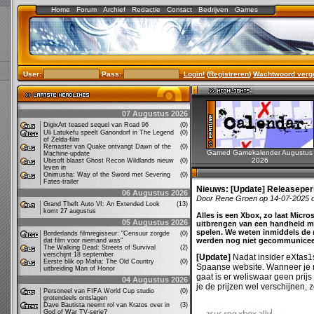
Home
Forum
Archief
Redactie
Contact
Bedrijven
Games
User:
Pass:
Login!
(
Registreren
)
Wachtwoord verg
07 Augustus 2026
DigixArt teased sequel van Road 96
(0)
Uli Latukefu speelt Ganondorf in The Legend
(0)
of Zelda-film
Remaster van Quake ontvangt Dawn of the
(0)
Gamed Gamekalender Augustus
Machine-update
2026
Ubisoft blaast Ghost Recon Wildlands nieuw
(0)
leven in
Onimusha: Way of the Sword met Severing
(0)
Fates-trailer
Nieuws:
[Update] Releaseper
06 Augustus 2026
Door Rene Groen op 14-07-2025 
Grand Theft Auto VI: An Extended Look
(13)
komt 27 augustus
Alles is een Xbox, zo laat Micro
05 Augustus 2026
uitbrengen van een handheld m
spelen. We weten inmiddels de 
Borderlands filmregisseur: "Censuur zorgde
(0)
werden nog niet gecommunicee
dat film voor niemand was"
The Walking Dead: Streets of Survival
(2)
verschijnt 18 september
[Update]
Nadat insider eXtas1s
Eerste blik op Mafia: The Old Country
(0)
Spaanse website. Wanneer je n
uitbreiding Man of Honor
gaat is er weliswaar geen prijs
04 Augustus 2026
je de prijzen wel verschijnen, z
Personeel van FIFA World Cup studio
(0)
grotendeels ontslagen
Dave Bautista neemt rol van Kratos over in
(3)
God of War TV-serie?