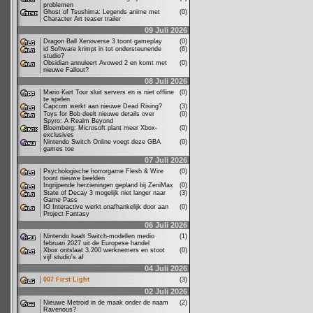
problemen
Ghost of Tsushima: Legends anime met
(0)
Character Art teaser trailer
09 Juli 2026
Dragon Ball Xenoverse 3 toont gameplay
(0)
id Software krimpt in tot ondersteunende
(6)
studio?
Obsidian annuleert Avowed 2 en komt met
(0)
nieuwe Fallout?
08 Juli 2026
Mario Kart Tour sluit servers en is niet offline
(0)
te spelen
Capcom werkt aan nieuwe Dead Rising?
(3)
Toys for Bob deelt nieuwe details over
(0)
Spyro: A Realm Beyond
Bloomberg: Microsoft plant meer Xbox-
(0)
exclusives
Nintendo Switch Online voegt deze GBA
(0)
games toe
07 Juli 2026
Psychologische horrorgame Flesh & Wire
(0)
toont nieuwe beelden
Ingrijpende herzieningen gepland bij ZeniMax
(0)
State of Decay 3 mogelijk niet langer naar
(3)
Game Pass
IO Interactive werkt onafhankelijk door aan
(0)
Project Fantasy
06 Juli 2026
Nintendo haalt Switch-modellen medio
(1)
februari 2027 uit de Europese handel
Xbox ontslaat 3.200 werknemers en stoot
(0)
vijf studio's af
04 Juli 2026
007 First Light
(3)
02 Juli 2026
Nieuwe Metroid in de maak onder de naam
(2)
Ravenous?