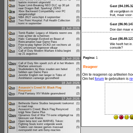
laatste moment uitgesteld
Super Limit-Breaking NEO DLC op 30 juli
(0)
Gast (84.195.3
naar Dragon Ball: Sparking! ZERO
dit vergelijken 
Xbox Backward Compatibility voor PC
(1)
aangekondigd
fruit, maar voor
NBA 2K27 verschijnt 4 september
(0)
Two Point Hospital: Full Health Collection
(0)
komt in september
Gast (86.90.14
21 Juli 2026
Doe dan maar e
Tomb Raider: Legacy of Atlantis neemt ons
(0)
mee achter de schermen
Gast (86.89.12
Halo: Campaign Evolved en Beast of
(0)
Reincarnation naar Game Pass
Wie heeft het i
Free-to-play fighter DCKO zet vechters uit
(1)
console?
DC universum tegenover elkaar
Call of Duty Modern Warfare 4-bèta begint
(0)
op 21 augustus
Pagina:
1
20 Juli 2026
Call of Duty film speelt zich af in het Modern
(0)
Warfare universum
Reageer
Studioleiders bij Xbox zouden een hekel
(7)
hebben aan Game Pass
Om te reageren op artikelen hoe
Jennifer English niet langer in Tides of
(0)
Annihilation vanwege gezondheid
Om het
forum
te gebruiken is
re
18 Juli 2026
Assassin’s Creed IV: Black Flag
(9)
Resynced
Final Fantasy XIV Mobile geannuleerd
(2)
17 Juli 2026
Bethesda Game Studios bespreekt toekomst
(1)
in road map
Assassin's Creed: Black Flag Resynced
(2)
krijgt New Game Plus
Opnames God of War TV-serie stilgelegd na
(0)
blessure van Kratos
Open beta test van MARVEL Tokon:
(0)
Fighting Souls komt volgende week
Trailers van nieuwe games massaal
(5)
overspoeld met anti-Sony-reacties