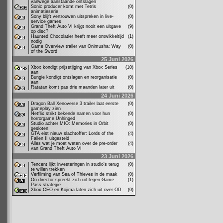
vanwege aanstaande ontslagen
Sonic producer komt met Tetris
(0)
animatieserie
Sony blijft vertrouwen uitspreken in live-
(0)
service games
Grand Theft Auto VI krijgt nooit een uitgave
(9)
op disc?
Haunted Chocolatier heeft meer ontwikkeltijd
(1)
nodig
Game Overview trailer van Onimusha: Way
(0)
of the Sword
25 Juni 2026
Xbox kondigt prijsstijging van Xbox Series
(10)
aan
Bungie kondigt ontslagen en reorganisatie
(0)
aan
Ratatan komt pas drie maanden later uit
(0)
24 Juni 2026
Dragon Ball Xenoverse 3 trailer laat eerste
(0)
gameplay zien
Netflix strikt bekende namen voor hun
(0)
horrorgame Unhinged
Studio achter MIO: Memories in Orbit
(0)
gesloten
GTA eist nieuw slachtoffer: Lords of the
(4)
Fallen II uitgesteld
Alles wat je moet weten over de pre-order
(4)
van Grand Theft Auto VI
23 Juni 2026
Tencent lijkt investeringen in studio's terug
(0)
te willen trekken
Verfilming van Sea of Thieves in de maak
(0)
Ori director spreekt zich uit tegen Game
(1)
Pass strategie
Xbox CEO en Kojima laten zich uit over OD
(0)