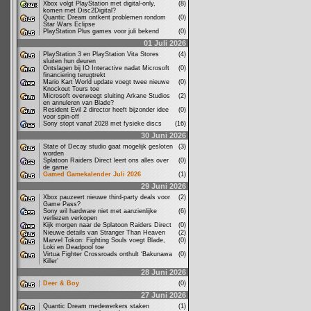
Xbox volgt PlayStation met digital-only,
(8)
komen met Disc2Digital?
Quantic Dream ontkent problemen rondom
(0)
Star Wars Eclipse
PlayStation Plus games voor juli bekend
(0)
01 Juli 2026
PlayStation 3 en PlayStation Vita Stores
(4)
sluiten hun deuren
Ontslagen bij IO Interactive nadat Microsoft
(0)
financiering terugtrekt
Mario Kart World update voegt twee nieuwe
(0)
Knockout Tours toe
Microsoft overweegt sluiting Arkane Studios
(2)
en annuleren van Blade?
Resident Evil 2 director heeft bijzonder idee
(0)
voor spin-off
Sony stopt vanaf 2028 met fysieke discs
(16)
30 Juni 2026
State of Decay studio gaat mogelijk gesloten
(3)
worden
Splatoon Raiders Direct leert ons alles over
(0)
de game
Gamed Gamekalender Juli 2026
(1)
29 Juni 2026
Xbox pauzeert nieuwe third-party deals voor
(2)
Game Pass?
Sony wil hardware niet met aanzienlijke
(6)
verliezen verkopen
Kijk morgen naar de Splatoon Raiders Direct
(0)
Nieuwe details van Stranger Than Heaven
(2)
Marvel Tokon: Fighting Souls voegt Blade,
(0)
Loki en Deadpool toe
Virtua Fighter Crossroads onthult ‘Bakunawa
(0)
Killer’
28 Juni 2026
Deer & Boy
(0)
27 Juni 2026
Quantic Dream medewerkers staken
(1)