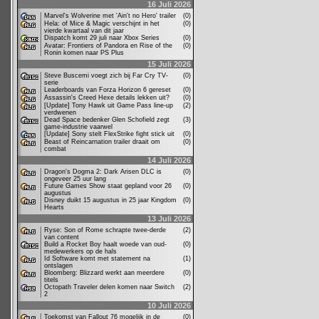
16 Juli 2026
Marvel's Wolverine met 'Ain't no Hero' trailer
(0)
Hela: of Mice & Magic verschijnt in het
(0)
vierde kwartaal van dit jaar
Dispatch komt 29 juli naar Xbox Series
(0)
Avatar: Frontiers of Pandora en Rise of the
(0)
Ronin komen naar PS Plus
15 Juli 2026
Steve Buscemi voegt zich bij Far Cry TV-
(0)
serie
Leaderboards van Forza Horizon 6 gereset
(0)
Assassin's Creed Hexe details lekken uit?
(0)
[Update] Tony Hawk uit Game Pass line-up
(2)
verdwenen
Dead Space bedenker Glen Schofield zegt
(3)
game-industrie vaarwel
[Update] Sony stelt FlexStrike fight stick uit
(0)
Beast of Reincarnation trailer draait om
(0)
combat
14 Juli 2026
Dragon's Dogma 2: Dark Arisen DLC is
(0)
ongeveer 25 uur lang
Future Games Show staat gepland voor 26
(0)
augustus
Disney duikt 15 augustus in 25 jaar Kingdom
(0)
Hearts
13 Juli 2026
Ryse: Son of Rome schrapte twee-derde
(2)
van content
Build a Rocket Boy haalt woede van oud-
(0)
medewerkers op de hals
Id Software komt met statement na
(1)
ontslagen
Bloomberg: Blizzard werkt aan meerdere
(0)
titels
Octopath Traveler delen komen naar Switch
(2)
2
10 Juli 2026
Toekomst van Fallout 76 mogelijk in de
(0)