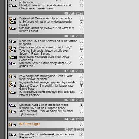
problemen
Ghost of Tsushima: Legends anime met
(0)
Character Art teaser trailer
09 Juli 2026
Dragon Ball Xenoverse 3 toont gameplay
(0)
id Software krimpt in tot ondersteunende
(6)
studio?
Obsidian annuleert Avowed 2 en komt met
(0)
nieuwe Fallout?
08 Juli 2026
Mario Kart Tour sluit servers en is niet offline
(0)
te spelen
Capcom werkt aan nieuwe Dead Rising?
(3)
Toys for Bob deelt nieuwe details over
(0)
Spyro: A Realm Beyond
Bloomberg: Microsoft plant meer Xbox-
(0)
exclusives
Nintendo Switch Online voegt deze GBA
(0)
games toe
07 Juli 2026
Psychologische horrorgame Flesh & Wire
(0)
toont nieuwe beelden
Ingrijpende herzieningen gepland bij ZeniMax
(0)
State of Decay 3 mogelijk niet langer naar
(3)
Game Pass
IO Interactive werkt onafhankelijk door aan
(0)
Project Fantasy
06 Juli 2026
Nintendo haalt Switch-modellen medio
(1)
februari 2027 uit de Europese handel
Xbox ontslaat 3.200 werknemers en stoot
(0)
vijf studio's af
04 Juli 2026
007 First Light
(3)
02 Juli 2026
Nieuwe Metroid in de maak onder de naam
(2)
Ravenous?