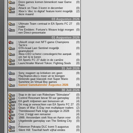
Deze games komen binnenkort naar Game
(0)
Pass
Attack on Titan 3 komt in december
(0)
Xbox’s ‘disc to digital’ feature komt mogelijk
(2)
deze maand
03 Augustus 2026
Ultimate Team centraal in EA Sports FC 27
(0)
trailer
Fire Emblem: Fortune's Weave krijgt morgen
(0)
een Direct-presentatie
01 Augustus 2026
Ubisoft stopt met NFT-game Champions
(0)
Tactics
GTA-rivaal Last Sentinel mogelijk
(0)
geannuleerd
Xbox-CEO schetst consolegerichte aanpak
(0)
om het tij te keren
EA Sports FC 27 duikt in de carrière
(0)
Launchtrailer Marvel Tokon: Fighting Souls
(0)
31 Juli 2026
Sony reageert op kritieken om geen
(9)
PlayStation-discs meer uit te brengen
Nintendo gaat klassiek met Super Mario
(0)
Sunshine en Virtual Boy games
Gamed Gamekalender Augustus 2026
(3)
30 Juli 2026
Stap in de taxi van Rideshare “Stimulator”
(0)
Control Resonant bevat 50 uur gameplay
(0)
EA geeft miljoenen aan bonussen uit
(4)
Dit mag je verwachten van EA Sports FC 27
(0)
Gears of War: E-Day met multiplayer trailers
(2)
Thimbleweed Park krijgt opvolger in 2028
(0)
Croc 2 krijgt een remaster
(4)
1666: Amsterdam stelt Noa en Aaron voor
(0)
Uitgebreide gameplay van The Sinking City
(0)
2
Pokemon Pokopia DLC komt 5 augustus
(0)
Silent Hill: Townfall heeft vijftal eindes
(0)