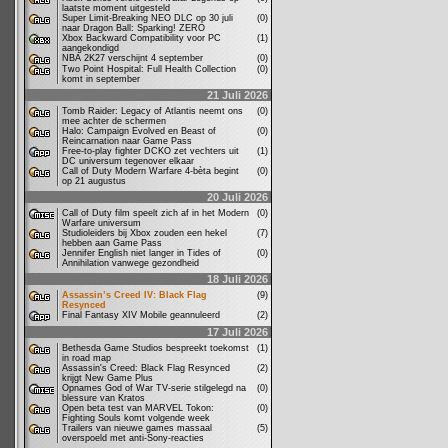
laatste moment uitgesteld
Super Limit-Breaking NEO DLC op 30 juli
(0)
naar Dragon Ball: Sparking! ZERO
Xbox Backward Compatibility voor PC
(1)
aangekondigd
NBA 2K27 verschijnt 4 september
(0)
Two Point Hospital: Full Health Collection
(0)
komt in september
21 Juli 2026
Tomb Raider: Legacy of Atlantis neemt ons
(0)
mee achter de schermen
Halo: Campaign Evolved en Beast of
(0)
Reincarnation naar Game Pass
Free-to-play fighter DCKO zet vechters uit
(1)
DC universum tegenover elkaar
Call of Duty Modern Warfare 4-bèta begint
(0)
op 21 augustus
20 Juli 2026
Call of Duty film speelt zich af in het Modern
(0)
Warfare universum
Studioleiders bij Xbox zouden een hekel
(7)
hebben aan Game Pass
Jennifer English niet langer in Tides of
(0)
Annihilation vanwege gezondheid
18 Juli 2026
Assassin’s Creed IV: Black Flag
(9)
Resynced
Final Fantasy XIV Mobile geannuleerd
(2)
17 Juli 2026
Bethesda Game Studios bespreekt toekomst
(1)
in road map
Assassin's Creed: Black Flag Resynced
(2)
krijgt New Game Plus
Opnames God of War TV-serie stilgelegd na
(0)
blessure van Kratos
Open beta test van MARVEL Tokon:
(0)
Fighting Souls komt volgende week
Trailers van nieuwe games massaal
(5)
overspoeld met anti-Sony-reacties