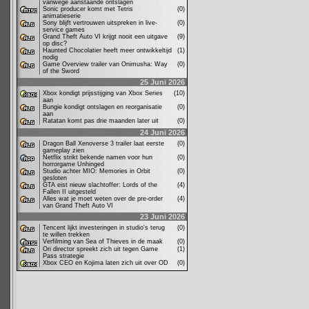
vanwege aanstaande ontslagen
Sonic producer komt met Tetris
(0)
animatieserie
Sony blijft vertrouwen uitspreken in live-
(0)
service games
Grand Theft Auto VI krijgt nooit een uitgave
(9)
op disc?
Haunted Chocolatier heeft meer ontwikkeltijd
(1)
nodig
Game Overview trailer van Onimusha: Way
(0)
of the Sword
25 Juni 2026
Xbox kondigt prijsstijging van Xbox Series
(10)
aan
Bungie kondigt ontslagen en reorganisatie
(0)
aan
Ratatan komt pas drie maanden later uit
(0)
24 Juni 2026
Dragon Ball Xenoverse 3 trailer laat eerste
(0)
gameplay zien
Netflix strikt bekende namen voor hun
(0)
horrorgame Unhinged
Studio achter MIO: Memories in Orbit
(0)
gesloten
GTA eist nieuw slachtoffer: Lords of the
(4)
Fallen II uitgesteld
Alles wat je moet weten over de pre-order
(4)
van Grand Theft Auto VI
23 Juni 2026
Tencent lijkt investeringen in studio's terug
(0)
te willen trekken
Verfilming van Sea of Thieves in de maak
(0)
Ori director spreekt zich uit tegen Game
(1)
Pass strategie
Xbox CEO en Kojima laten zich uit over OD
(0)