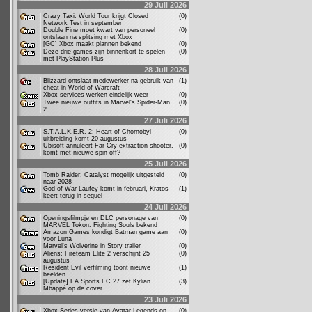
29 Juli 2026
Crazy Taxi: World Tour krijgt Closed
(0)
Network Test in september
Double Fine moet kwart van personeel
(0)
ontslaan na splitsing met Xbox
[GC] Xbox maakt plannen bekend
(0)
Deze drie games zijn binnenkort te spelen
(0)
met PlayStation Plus
28 Juli 2026
Blizzard ontslaat medewerker na gebruik van
(1)
cheat in World of Warcraft
Xbox-services werken eindelijk weer
(0)
Twee nieuwe outfits in Marvel's Spider-Man
(0)
2
27 Juli 2026
S.T.A.L.K.E.R. 2: Heart of Chornobyl
(0)
uitbreiding komt 20 augustus
Ubisoft annuleert Far Cry extraction shooter,
(0)
komt met nieuwe spin-off?
25 Juli 2026
Tomb Raider: Catalyst mogelijk uitgesteld
(0)
naar 2028
God of War Laufey komt in februari, Kratos
(1)
keert terug in sequel
24 Juli 2026
Openingsfilmpje en DLC personage van
(0)
MARVEL Tokon: Fighting Souls bekend
Amazon Games kondigt Batman game aan
(0)
voor Luna
Marvel's Wolverine in Story trailer
(0)
Aliens: Fireteam Elite 2 verschijnt 25
(0)
augustus
Resident Evil verfilming toont nieuwe
(1)
beelden
[Update] EA Sports FC 27 zet Kylian
(3)
Mbappé op de cover
23 Juli 2026
Xbox Series-versie van Avatar Legends op
(0)