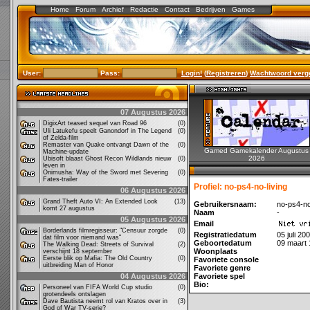
Home
Forum
Archief
Redactie
Contact
Bedrijven
Games
User:
Pass:
Login!
(
Registreren
)
Wachtwoord verg
07 Augustus 2026
DigixArt teased sequel van Road 96
(0)
Uli Latukefu speelt Ganondorf in The Legend
(0)
of Zelda-film
Remaster van Quake ontvangt Dawn of the
(0)
Gamed Gamekalender Augustus
Machine-update
2026
Ubisoft blaast Ghost Recon Wildlands nieuw
(0)
leven in
Onimusha: Way of the Sword met Severing
(0)
Fates-trailer
Profiel: no-ps4-no-living
06 Augustus 2026
Grand Theft Auto VI: An Extended Look
(13)
Gebruikersnaam:
no-ps4-no
komt 27 augustus
Naam
-
05 Augustus 2026
Email
Borderlands filmregisseur: "Censuur zorgde
(0)
Registratiedatum
05 juli 20
dat film voor niemand was"
Geboortedatum
09 maart
The Walking Dead: Streets of Survival
(2)
Woonplaats
verschijnt 18 september
Eerste blik op Mafia: The Old Country
(0)
Favoriete console
uitbreiding Man of Honor
Favoriete genre
04 Augustus 2026
Favoriete spel
Bio:
Personeel van FIFA World Cup studio
(0)
grotendeels ontslagen
Dave Bautista neemt rol van Kratos over in
(3)
God of War TV-serie?