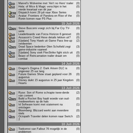
Marvel's Wolverine met 'Ain't no Hero' trailer
(0)
Hela: of Mice & Magic verschijnt in het
(0)
vierde kwartaal van dit jaar
Dispatch komt 29 juli naar Xbox Series
(0)
Avatar: Frontiers of Pandora en Rise of the
(0)
Ronin komen naar PS Plus
15 Juli 2026
Steve Buscemi voegt zich bij Far Cry TV-
(0)
serie
Leaderboards van Forza Horizon 6 gereset
(0)
Assassin's Creed Hexe details lekken uit?
(0)
[Update] Tony Hawk uit Game Pass line-up
(2)
verdwenen
Dead Space bedenker Glen Schofield zegt
(3)
game-industrie vaarwel
[Update] Sony stelt FlexStrike fight stick uit
(0)
Beast of Reincarnation trailer draait om
(0)
combat
14 Juli 2026
Dragon's Dogma 2: Dark Arisen DLC is
(0)
ongeveer 25 uur lang
Future Games Show staat gepland voor 26
(0)
augustus
Disney duikt 15 augustus in 25 jaar Kingdom
(0)
Hearts
13 Juli 2026
Ryse: Son of Rome schrapte twee-derde
(2)
van content
Build a Rocket Boy haalt woede van oud-
(0)
medewerkers op de hals
Id Software komt met statement na
(1)
ontslagen
Bloomberg: Blizzard werkt aan meerdere
(0)
titels
Octopath Traveler delen komen naar Switch
(2)
2
10 Juli 2026
Toekomst van Fallout 76 mogelijk in de
(0)
problemen