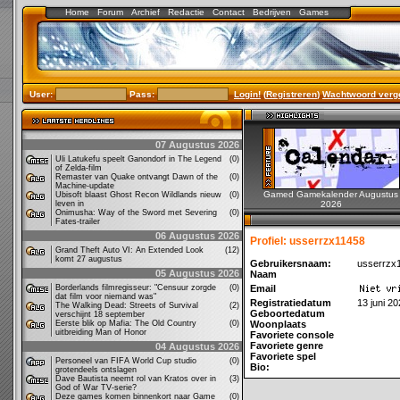
Home
Forum
Archief
Redactie
Contact
Bedrijven
Games
User:
Pass:
Login!
(
Registreren
)
Wachtwoord verg
07 Augustus 2026
Uli Latukefu speelt Ganondorf in The Legend
(0)
of Zelda-film
Remaster van Quake ontvangt Dawn of the
(0)
Machine-update
Gamed Gamekalender Augustus
Ubisoft blaast Ghost Recon Wildlands nieuw
(0)
leven in
2026
Onimusha: Way of the Sword met Severing
(0)
Fates-trailer
06 Augustus 2026
Profiel: usserrzx11458
Grand Theft Auto VI: An Extended Look
(12)
komt 27 augustus
Gebruikersnaam:
usserrzx
05 Augustus 2026
Naam
Borderlands filmregisseur: "Censuur zorgde
(0)
Email
dat film voor niemand was"
Registratiedatum
13 juni 2
The Walking Dead: Streets of Survival
(2)
Geboortedatum
verschijnt 18 september
Eerste blik op Mafia: The Old Country
(0)
Woonplaats
uitbreiding Man of Honor
Favoriete console
Favoriete genre
04 Augustus 2026
Favoriete spel
Personeel van FIFA World Cup studio
(0)
Bio:
grotendeels ontslagen
Dave Bautista neemt rol van Kratos over in
(3)
God of War TV-serie?
Deze games komen binnenkort naar Game
(0)