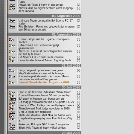
Pass
Attack on Titan 3 komt in december
(0)
Xbox’s ‘disc to digital’ feature komt mogelijk
(2)
deze maand
03 Augustus 2026
Ultimate Team centraal in EA Sports FC 27
(0)
trailer
Fire Emblem: Fortune's Weave krijgt morgen
(0)
een Direct-presentatie
01 Augustus 2026
Ubisoft stopt met NFT-game Champions
(0)
Tactics
GTA-rivaal Last Sentinel mogelijk
(0)
geannuleerd
Xbox-CEO schetst consolegerichte aanpak
(0)
om het tij te keren
EA Sports FC 27 duikt in de carrière
(0)
Launchtrailer Marvel Tokon: Fighting Souls
(0)
31 Juli 2026
Sony reageert op kritieken om geen
(9)
PlayStation-discs meer uit te brengen
Nintendo gaat klassiek met Super Mario
(0)
Sunshine en Virtual Boy games
Gamed Gamekalender Augustus 2026
(3)
30 Juli 2026
Stap in de taxi van Rideshare “Stimulator”
(0)
Control Resonant bevat 50 uur gameplay
(0)
EA geeft miljoenen aan bonussen uit
(4)
Dit mag je verwachten van EA Sports FC 27
(0)
Gears of War: E-Day met multiplayer trailers
(2)
Thimbleweed Park krijgt opvolger in 2028
(0)
Croc 2 krijgt een remaster
(4)
1666: Amsterdam stelt Noa en Aaron voor
(0)
Uitgebreide gameplay van The Sinking City
(0)
2
Pokemon Pokopia DLC komt 5 augustus
(0)
Silent Hill: Townfall heeft vijftal eindes
(0)
29 Juli 2026