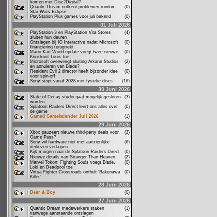
komen met Disc2Digital?
Quantic Dream ontkent problemen rondom
(0)
Star Wars Eclipse
PlayStation Plus games voor juli bekend
(0)
01 Juli 2026
PlayStation 3 en PlayStation Vita Stores
(4)
sluiten hun deuren
Ontslagen bij IO Interactive nadat Microsoft
(0)
financiering terugtrekt
Mario Kart World update voegt twee nieuwe
(0)
Knockout Tours toe
Microsoft overweegt sluiting Arkane Studios
(2)
en annuleren van Blade?
Resident Evil 2 director heeft bijzonder idee
(0)
voor spin-off
Sony stopt vanaf 2028 met fysieke discs
(16)
30 Juni 2026
State of Decay studio gaat mogelijk gesloten
(3)
worden
Splatoon Raiders Direct leert ons alles over
(0)
de game
Gamed Gamekalender Juli 2026
(1)
29 Juni 2026
Xbox pauzeert nieuwe third-party deals voor
(2)
Game Pass?
Sony wil hardware niet met aanzienlijke
(6)
verliezen verkopen
Kijk morgen naar de Splatoon Raiders Direct
(0)
Nieuwe details van Stranger Than Heaven
(2)
Marvel Tokon: Fighting Souls voegt Blade,
(0)
Loki en Deadpool toe
Virtua Fighter Crossroads onthult ‘Bakunawa
(0)
Killer’
28 Juni 2026
Deer & Boy
(0)
27 Juni 2026
Quantic Dream medewerkers staken
(1)
vanwege aanstaande ontslagen