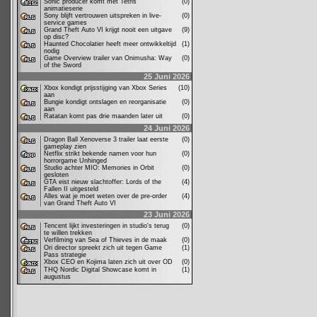
Sonic producer komt met Tetris
(0)
animatieserie
Sony blijft vertrouwen uitspreken in live-
(0)
service games
Grand Theft Auto VI krijgt nooit een uitgave
(9)
op disc?
Haunted Chocolatier heeft meer ontwikkeltijd
(1)
nodig
Game Overview trailer van Onimusha: Way
(0)
of the Sword
25 Juni 2026
Xbox kondigt prijsstijging van Xbox Series
(10)
aan
Bungie kondigt ontslagen en reorganisatie
(0)
aan
Ratatan komt pas drie maanden later uit
(0)
24 Juni 2026
Dragon Ball Xenoverse 3 trailer laat eerste
(0)
gameplay zien
Netflix strikt bekende namen voor hun
(0)
horrorgame Unhinged
Studio achter MIO: Memories in Orbit
(0)
gesloten
GTA eist nieuw slachtoffer: Lords of the
(4)
Fallen II uitgesteld
Alles wat je moet weten over de pre-order
(4)
van Grand Theft Auto VI
23 Juni 2026
Tencent lijkt investeringen in studio's terug
(0)
te willen trekken
Verfilming van Sea of Thieves in de maak
(0)
Ori director spreekt zich uit tegen Game
(1)
Pass strategie
Xbox CEO en Kojima laten zich uit over OD
(0)
THQ Nordic Digital Showcase komt in
(1)
augustus