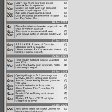
Crazy Taxi: World Tour krijgt Closed
(0)
Network Test in september
Double Fine moet kwart van personeel
(0)
ontslaan na splitsing met Xbox
[GC] Xbox maakt plannen bekend
(0)
Deze drie games zijn binnenkort te spelen
(0)
met PlayStation Plus
28 Juli 2026
Blizzard ontslaat medewerker na gebruik van
(1)
cheat in World of Warcraft
Xbox-services werken eindelijk weer
(0)
Twee nieuwe outfits in Marvel's Spider-Man
(0)
2
27 Juli 2026
S.T.A.L.K.E.R. 2: Heart of Chornobyl
(0)
uitbreiding komt 20 augustus
Ubisoft annuleert Far Cry extraction shooter,
(0)
komt met nieuwe spin-off?
25 Juli 2026
Tomb Raider: Catalyst mogelijk uitgesteld
(0)
naar 2028
God of War Laufey komt in februari, Kratos
(1)
keert terug in sequel
24 Juli 2026
Openingsfilmpje en DLC personage van
(0)
MARVEL Tokon: Fighting Souls bekend
Amazon Games kondigt Batman game aan
(0)
voor Luna
Marvel's Wolverine in Story trailer
(0)
Aliens: Fireteam Elite 2 verschijnt 25
(0)
augustus
Resident Evil verfilming toont nieuwe
(1)
beelden
[Update] EA Sports FC 27 zet Kylian
(3)
Mbappé op de cover
23 Juli 2026
Xbox Series-versie van Avatar Legends op
(0)
laatste moment uitgesteld