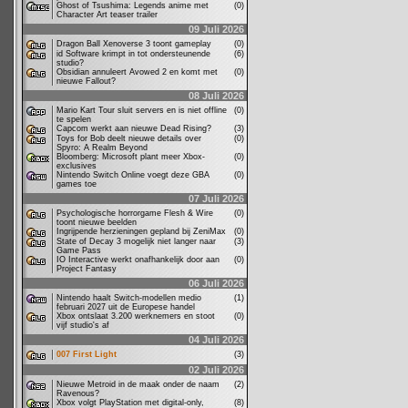
Ghost of Tsushima: Legends anime met
(0)
Character Art teaser trailer
09 Juli 2026
Dragon Ball Xenoverse 3 toont gameplay
(0)
id Software krimpt in tot ondersteunende
(6)
studio?
Obsidian annuleert Avowed 2 en komt met
(0)
nieuwe Fallout?
08 Juli 2026
Mario Kart Tour sluit servers en is niet offline
(0)
te spelen
Capcom werkt aan nieuwe Dead Rising?
(3)
Toys for Bob deelt nieuwe details over
(0)
Spyro: A Realm Beyond
Bloomberg: Microsoft plant meer Xbox-
(0)
exclusives
Nintendo Switch Online voegt deze GBA
(0)
games toe
07 Juli 2026
Psychologische horrorgame Flesh & Wire
(0)
toont nieuwe beelden
Ingrijpende herzieningen gepland bij ZeniMax
(0)
State of Decay 3 mogelijk niet langer naar
(3)
Game Pass
IO Interactive werkt onafhankelijk door aan
(0)
Project Fantasy
06 Juli 2026
Nintendo haalt Switch-modellen medio
(1)
februari 2027 uit de Europese handel
Xbox ontslaat 3.200 werknemers en stoot
(0)
vijf studio's af
04 Juli 2026
007 First Light
(3)
02 Juli 2026
Nieuwe Metroid in de maak onder de naam
(2)
Ravenous?
Xbox volgt PlayStation met digital-only,
(8)