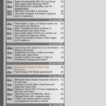
Super Limit-Breaking NEO DLC op 30 juli
(0)
naar Dragon Ball: Sparking! ZERO
Xbox Backward Compatibility voor PC
(1)
aangekondigd
NBA 2K27 verschijnt 4 september
(0)
Two Point Hospital: Full Health Collection
(0)
komt in september
21 Juli 2026
Tomb Raider: Legacy of Atlantis neemt ons
(0)
mee achter de schermen
Halo: Campaign Evolved en Beast of
(0)
Reincarnation naar Game Pass
Free-to-play fighter DCKO zet vechters uit
(1)
DC universum tegenover elkaar
Call of Duty Modern Warfare 4-bèta begint
(0)
op 21 augustus
20 Juli 2026
Call of Duty film speelt zich af in het Modern
(0)
Warfare universum
Studioleiders bij Xbox zouden een hekel
(7)
hebben aan Game Pass
Jennifer English niet langer in Tides of
(0)
Annihilation vanwege gezondheid
18 Juli 2026
Assassin’s Creed IV: Black Flag
(9)
Resynced
Final Fantasy XIV Mobile geannuleerd
(2)
17 Juli 2026
Bethesda Game Studios bespreekt toekomst
(1)
in road map
Assassin's Creed: Black Flag Resynced
(2)
krijgt New Game Plus
Opnames God of War TV-serie stilgelegd na
(0)
blessure van Kratos
Open beta test van MARVEL Tokon:
(0)
Fighting Souls komt volgende week
Trailers van nieuwe games massaal
(5)
overspoeld met anti-Sony-reacties
16 Juli 2026