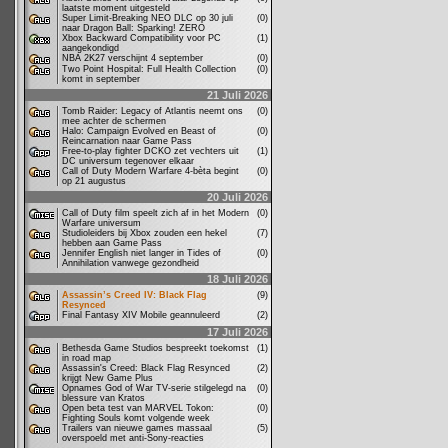
laatste moment uitgesteld
Super Limit-Breaking NEO DLC op 30 juli
(0)
naar Dragon Ball: Sparking! ZERO
Xbox Backward Compatibility voor PC
(1)
aangekondigd
NBA 2K27 verschijnt 4 september
(0)
Two Point Hospital: Full Health Collection
(0)
komt in september
21 Juli 2026
Tomb Raider: Legacy of Atlantis neemt ons
(0)
mee achter de schermen
Halo: Campaign Evolved en Beast of
(0)
Reincarnation naar Game Pass
Free-to-play fighter DCKO zet vechters uit
(1)
DC universum tegenover elkaar
Call of Duty Modern Warfare 4-bèta begint
(0)
op 21 augustus
20 Juli 2026
Call of Duty film speelt zich af in het Modern
(0)
Warfare universum
Studioleiders bij Xbox zouden een hekel
(7)
hebben aan Game Pass
Jennifer English niet langer in Tides of
(0)
Annihilation vanwege gezondheid
18 Juli 2026
Assassin’s Creed IV: Black Flag
(9)
Resynced
Final Fantasy XIV Mobile geannuleerd
(2)
17 Juli 2026
Bethesda Game Studios bespreekt toekomst
(1)
in road map
Assassin's Creed: Black Flag Resynced
(2)
krijgt New Game Plus
Opnames God of War TV-serie stilgelegd na
(0)
blessure van Kratos
Open beta test van MARVEL Tokon:
(0)
Fighting Souls komt volgende week
Trailers van nieuwe games massaal
(5)
overspoeld met anti-Sony-reacties