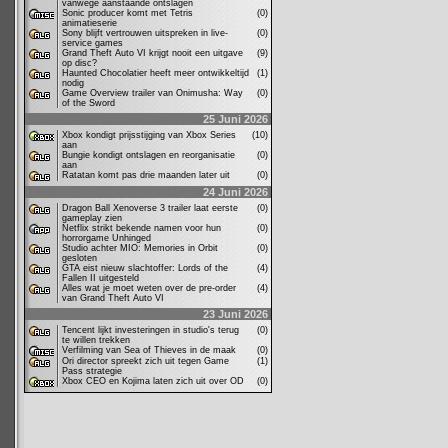
vanwege aanstaande ontslagen
Sonic producer komt met Tetris
(0)
animatieserie
Sony blijft vertrouwen uitspreken in live-
(0)
service games
Grand Theft Auto VI krijgt nooit een uitgave
(9)
op disc?
Haunted Chocolatier heeft meer ontwikkeltijd
(1)
nodig
Game Overview trailer van Onimusha: Way
(0)
of the Sword
25 Juni 2026
Xbox kondigt prijsstijging van Xbox Series
(10)
aan
Bungie kondigt ontslagen en reorganisatie
(0)
aan
Ratatan komt pas drie maanden later uit
(0)
24 Juni 2026
Dragon Ball Xenoverse 3 trailer laat eerste
(0)
gameplay zien
Netflix strikt bekende namen voor hun
(0)
horrorgame Unhinged
Studio achter MIO: Memories in Orbit
(0)
gesloten
GTA eist nieuw slachtoffer: Lords of the
(4)
Fallen II uitgesteld
Alles wat je moet weten over de pre-order
(4)
van Grand Theft Auto VI
23 Juni 2026
Tencent lijkt investeringen in studio's terug
(0)
te willen trekken
Verfilming van Sea of Thieves in de maak
(0)
Ori director spreekt zich uit tegen Game
(1)
Pass strategie
Xbox CEO en Kojima laten zich uit over OD
(0)