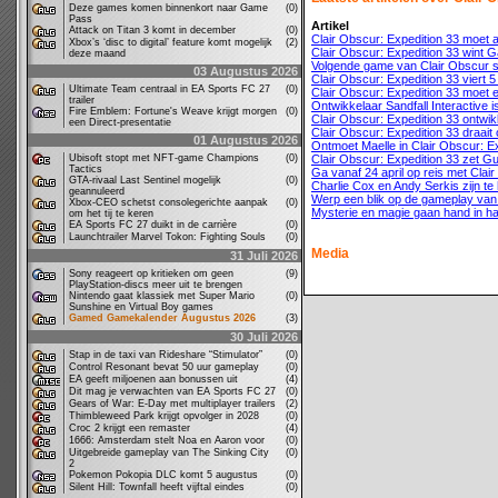
Deze games komen binnenkort naar Game
(0)
Pass
Artikel
Attack on Titan 3 komt in december
(0)
Clair Obscur: Expedition 33 moet 
Xbox’s ‘disc to digital’ feature komt mogelijk
(2)
Clair Obscur: Expedition 33 wint G
deze maand
Volgende game van Clair Obscur st
03 Augustus 2026
Clair Obscur: Expedition 33 viert 
Ultimate Team centraal in EA Sports FC 27
(0)
Clair Obscur: Expedition 33 moet 
trailer
Ontwikkelaar Sandfall Interactive i
Fire Emblem: Fortune's Weave krijgt morgen
(0)
Clair Obscur: Expedition 33 ontwik
een Direct-presentatie
Clair Obscur: Expedition 33 draai
01 Augustus 2026
Ontmoet Maelle in Clair Obscur: Exp
Ubisoft stopt met NFT-game Champions
(0)
Clair Obscur: Expedition 33 zet Gu
Tactics
Ga vanaf 24 april op reis met Clai
GTA-rivaal Last Sentinel mogelijk
(0)
Charlie Cox en Andy Serkis zijn te
geannuleerd
Werp een blik op de gameplay van 
Xbox-CEO schetst consolegerichte aanpak
(0)
Mysterie en magie gaan hand in ha
om het tij te keren
EA Sports FC 27 duikt in de carrière
(0)
Launchtrailer Marvel Tokon: Fighting Souls
(0)
Media
31 Juli 2026
Sony reageert op kritieken om geen
(9)
PlayStation-discs meer uit te brengen
Nintendo gaat klassiek met Super Mario
(0)
Sunshine en Virtual Boy games
Gamed Gamekalender Augustus 2026
(3)
30 Juli 2026
Stap in de taxi van Rideshare “Stimulator”
(0)
Control Resonant bevat 50 uur gameplay
(0)
EA geeft miljoenen aan bonussen uit
(4)
Dit mag je verwachten van EA Sports FC 27
(0)
Gears of War: E-Day met multiplayer trailers
(2)
Thimbleweed Park krijgt opvolger in 2028
(0)
Croc 2 krijgt een remaster
(4)
1666: Amsterdam stelt Noa en Aaron voor
(0)
Uitgebreide gameplay van The Sinking City
(0)
2
Pokemon Pokopia DLC komt 5 augustus
(0)
Silent Hill: Townfall heeft vijftal eindes
(0)