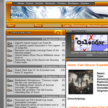
Home
Forum
Archief
Redactie
Contact
Bedrijven
Games
User:
Pass:
Login!
(
Registreren
)
Wachtwoord verg
07 Augustus 2026
DigixArt teased sequel van Road 96
(0)
Uli Latukefu speelt Ganondorf in The Legend
(0)
of Zelda-film
Remaster van Quake ontvangt Dawn of the
(0)
Gamed Gamekalender Augustus
Machine-update
2026
Ubisoft blaast Ghost Recon Wildlands nieuw
(0)
leven in
Onimusha: Way of the Sword met Severing
(0)
Fates-trailer
Game: Clair Obscur: Expediti
06 Augustus 2026
Grand Theft Auto VI: An Extended Look
(13)
komt 27 augustus
Naam:
Type:
05 Augustus 2026
Genre(s)
Borderlands filmregisseur: "Censuur zorgde
(0)
Platform
dat film voor niemand was"
Release
The Walking Dead: Streets of Survival
(2)
verschijnt 18 september
Ontwikke
Eerste blik op Mafia: The Old Country
(0)
Uitgever
uitbreiding Man of Honor
04 Augustus 2026
Omschrijving:
Personeel van FIFA World Cup studio
(0)
grotendeels ontslagen
Dave Bautista neemt rol van Kratos over in
(3)
Laatste artikelen over Clair 
God of War TV-serie?