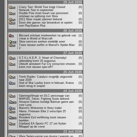
29 Juli 2026
Crazy Taxi: World Tour krijgt Closed
(0)
Network Test in september
Double Fine moet kwart van personeel
(0)
ontslaan na splitsing met Xbox
[GC] Xbox maakt plannen bekend
(0)
Deze drie games zijn binnenkort te spelen
(0)
met PlayStation Plus
28 Juli 2026
Blizzard ontslaat medewerker na gebruik van
(1)
cheat in World of Warcraft
Xbox-services werken eindelijk weer
(0)
Twee nieuwe outfits in Marvel's Spider-Man
(0)
2
27 Juli 2026
S.T.A.L.K.E.R. 2: Heart of Chornobyl
(0)
uitbreiding komt 20 augustus
Ubisoft annuleert Far Cry extraction shooter,
(0)
komt met nieuwe spin-off?
25 Juli 2026
Tomb Raider: Catalyst mogelijk uitgesteld
(0)
naar 2028
God of War Laufey komt in februari, Kratos
(1)
keert terug in sequel
24 Juli 2026
Openingsfilmpje en DLC personage van
(0)
MARVEL Tokon: Fighting Souls bekend
Amazon Games kondigt Batman game aan
(0)
voor Luna
Marvel's Wolverine in Story trailer
(0)
Aliens: Fireteam Elite 2 verschijnt 25
(0)
augustus
Resident Evil verfilming toont nieuwe
(1)
beelden
[Update] EA Sports FC 27 zet Kylian
(3)
Mbappé op de cover
23 Juli 2026
Xbox Series-versie van Avatar Legends op
(0)