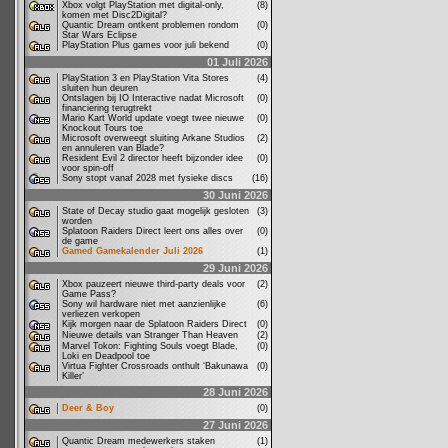
Xbox volgt PlayStation met digital-only,
(8)
komen met Disc2Digital?
Quantic Dream ontkent problemen rondom
(0)
Star Wars Eclipse
PlayStation Plus games voor juli bekend
(0)
01 Juli 2026
PlayStation 3 en PlayStation Vita Stores
(4)
sluiten hun deuren
Ontslagen bij IO Interactive nadat Microsoft
(0)
financiering terugtrekt
Mario Kart World update voegt twee nieuwe
(0)
Knockout Tours toe
Microsoft overweegt sluiting Arkane Studios
(2)
en annuleren van Blade?
Resident Evil 2 director heeft bijzonder idee
(0)
voor spin-off
Sony stopt vanaf 2028 met fysieke discs
(16)
30 Juni 2026
State of Decay studio gaat mogelijk gesloten
(3)
worden
Splatoon Raiders Direct leert ons alles over
(0)
de game
Gamed Gamekalender Juli 2026
(1)
29 Juni 2026
Xbox pauzeert nieuwe third-party deals voor
(2)
Game Pass?
Sony wil hardware niet met aanzienlijke
(6)
verliezen verkopen
Kijk morgen naar de Splatoon Raiders Direct
(0)
Nieuwe details van Stranger Than Heaven
(2)
Marvel Tokon: Fighting Souls voegt Blade,
(0)
Loki en Deadpool toe
Virtua Fighter Crossroads onthult ‘Bakunawa
(0)
Killer’
28 Juni 2026
Deer & Boy
(0)
27 Juni 2026
Quantic Dream medewerkers staken
(1)