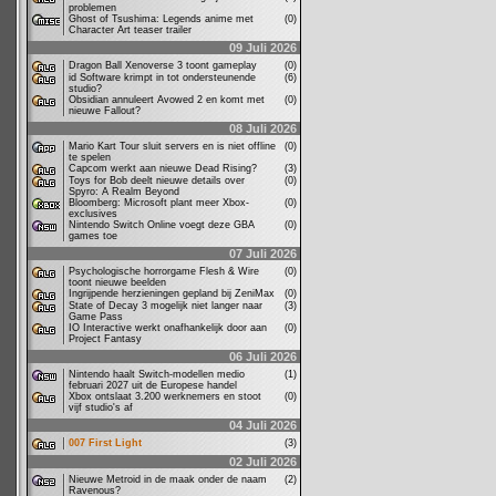
problemen
Ghost of Tsushima: Legends anime met
(0)
Character Art teaser trailer
09 Juli 2026
Dragon Ball Xenoverse 3 toont gameplay
(0)
id Software krimpt in tot ondersteunende
(6)
studio?
Obsidian annuleert Avowed 2 en komt met
(0)
nieuwe Fallout?
08 Juli 2026
Mario Kart Tour sluit servers en is niet offline
(0)
te spelen
Capcom werkt aan nieuwe Dead Rising?
(3)
Toys for Bob deelt nieuwe details over
(0)
Spyro: A Realm Beyond
Bloomberg: Microsoft plant meer Xbox-
(0)
exclusives
Nintendo Switch Online voegt deze GBA
(0)
games toe
07 Juli 2026
Psychologische horrorgame Flesh & Wire
(0)
toont nieuwe beelden
Ingrijpende herzieningen gepland bij ZeniMax
(0)
State of Decay 3 mogelijk niet langer naar
(3)
Game Pass
IO Interactive werkt onafhankelijk door aan
(0)
Project Fantasy
06 Juli 2026
Nintendo haalt Switch-modellen medio
(1)
februari 2027 uit de Europese handel
Xbox ontslaat 3.200 werknemers en stoot
(0)
vijf studio's af
04 Juli 2026
007 First Light
(3)
02 Juli 2026
Nieuwe Metroid in de maak onder de naam
(2)
Ravenous?