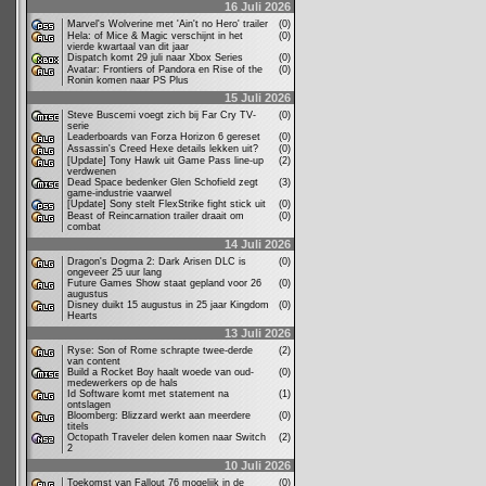
16 Juli 2026
Marvel's Wolverine met 'Ain't no Hero' trailer
(0)
Hela: of Mice & Magic verschijnt in het
(0)
vierde kwartaal van dit jaar
Dispatch komt 29 juli naar Xbox Series
(0)
Avatar: Frontiers of Pandora en Rise of the
(0)
Ronin komen naar PS Plus
15 Juli 2026
Steve Buscemi voegt zich bij Far Cry TV-
(0)
serie
Leaderboards van Forza Horizon 6 gereset
(0)
Assassin's Creed Hexe details lekken uit?
(0)
[Update] Tony Hawk uit Game Pass line-up
(2)
verdwenen
Dead Space bedenker Glen Schofield zegt
(3)
game-industrie vaarwel
[Update] Sony stelt FlexStrike fight stick uit
(0)
Beast of Reincarnation trailer draait om
(0)
combat
14 Juli 2026
Dragon's Dogma 2: Dark Arisen DLC is
(0)
ongeveer 25 uur lang
Future Games Show staat gepland voor 26
(0)
augustus
Disney duikt 15 augustus in 25 jaar Kingdom
(0)
Hearts
13 Juli 2026
Ryse: Son of Rome schrapte twee-derde
(2)
van content
Build a Rocket Boy haalt woede van oud-
(0)
medewerkers op de hals
Id Software komt met statement na
(1)
ontslagen
Bloomberg: Blizzard werkt aan meerdere
(0)
titels
Octopath Traveler delen komen naar Switch
(2)
2
10 Juli 2026
Toekomst van Fallout 76 mogelijk in de
(0)