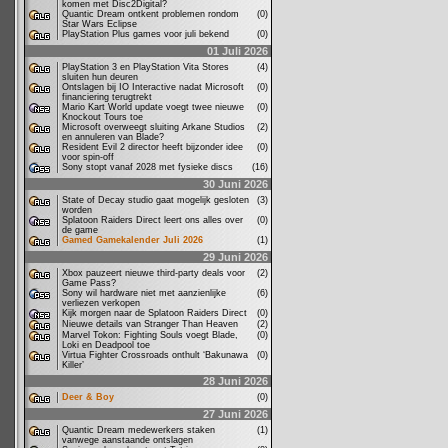
komen met Disc2Digital?
Quantic Dream ontkent problemen rondom
(0)
Star Wars Eclipse
PlayStation Plus games voor juli bekend
(0)
01 Juli 2026
PlayStation 3 en PlayStation Vita Stores
(4)
sluiten hun deuren
Ontslagen bij IO Interactive nadat Microsoft
(0)
financiering terugtrekt
Mario Kart World update voegt twee nieuwe
(0)
Knockout Tours toe
Microsoft overweegt sluiting Arkane Studios
(2)
en annuleren van Blade?
Resident Evil 2 director heeft bijzonder idee
(0)
voor spin-off
Sony stopt vanaf 2028 met fysieke discs
(16)
30 Juni 2026
State of Decay studio gaat mogelijk gesloten
(3)
worden
Splatoon Raiders Direct leert ons alles over
(0)
de game
Gamed Gamekalender Juli 2026
(1)
29 Juni 2026
Xbox pauzeert nieuwe third-party deals voor
(2)
Game Pass?
Sony wil hardware niet met aanzienlijke
(6)
verliezen verkopen
Kijk morgen naar de Splatoon Raiders Direct
(0)
Nieuwe details van Stranger Than Heaven
(2)
Marvel Tokon: Fighting Souls voegt Blade,
(0)
Loki en Deadpool toe
Virtua Fighter Crossroads onthult ‘Bakunawa
(0)
Killer’
28 Juni 2026
Deer & Boy
(0)
27 Juni 2026
Quantic Dream medewerkers staken
(1)
vanwege aanstaande ontslagen