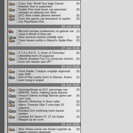
Crazy Taxi: World Tour krijgt Closed
(0)
Network Test in september
Double Fine moet kwart van personeel
(0)
ontslaan na splitsing met Xbox
[GC] Xbox maakt plannen bekend
(0)
Deze drie games zijn binnenkort te spelen
(0)
met PlayStation Plus
28 Juli 2026
Blizzard ontslaat medewerker na gebruik van
(1)
cheat in World of Warcraft
Xbox-services werken eindelijk weer
(0)
Twee nieuwe outfits in Marvel's Spider-Man
(0)
2
27 Juli 2026
S.T.A.L.K.E.R. 2: Heart of Chornobyl
(0)
uitbreiding komt 20 augustus
Ubisoft annuleert Far Cry extraction shooter,
(0)
komt met nieuwe spin-off?
25 Juli 2026
Tomb Raider: Catalyst mogelijk uitgesteld
(0)
naar 2028
God of War Laufey komt in februari, Kratos
(1)
keert terug in sequel
24 Juli 2026
Openingsfilmpje en DLC personage van
(0)
MARVEL Tokon: Fighting Souls bekend
Amazon Games kondigt Batman game aan
(0)
voor Luna
Marvel's Wolverine in Story trailer
(0)
Aliens: Fireteam Elite 2 verschijnt 25
(0)
augustus
Resident Evil verfilming toont nieuwe
(1)
beelden
[Update] EA Sports FC 27 zet Kylian
(3)
Mbappé op de cover
23 Juli 2026
Xbox Series-versie van Avatar Legends op
(0)
laatste moment uitgesteld