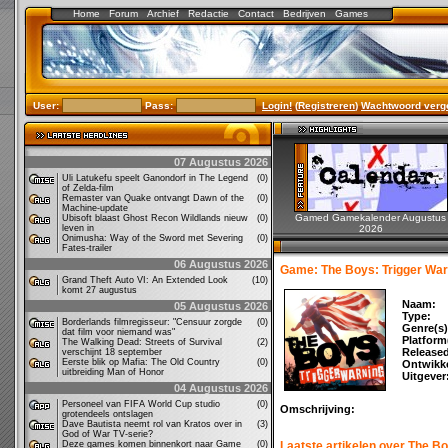
Home
Forum
Archief
Redactie
Contact
Bedrijven
Games
User:
Pass:
Login!
(
Registreren
)
Wachtwoord verg
07 Augustus 2026
Uli Latukefu speelt Ganondorf in The Legend
(0)
of Zelda-film
Remaster van Quake ontvangt Dawn of the
(0)
Machine-update
Gamed Gamekalender Augustus
Ubisoft blaast Ghost Recon Wildlands nieuw
(0)
leven in
2026
Onimusha: Way of the Sword met Severing
(0)
Fates-trailer
06 Augustus 2026
Game: The Boys: Trigger War
Grand Theft Auto VI: An Extended Look
(10)
komt 27 augustus
Naam:
05 Augustus 2026
Type:
Borderlands filmregisseur: "Censuur zorgde
(0)
Genre(s)
dat film voor niemand was"
Platform
The Walking Dead: Streets of Survival
(2)
Release
verschijnt 18 september
Eerste blik op Mafia: The Old Country
(0)
Ontwikke
uitbreiding Man of Honor
Uitgever
04 Augustus 2026
Personeel van FIFA World Cup studio
(0)
Omschrijving:
grotendeels ontslagen
Dave Bautista neemt rol van Kratos over in
(3)
God of War TV-serie?
Deze games komen binnenkort naar Game
(0)
Laatste artikelen over The B