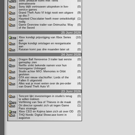
Sonic producer komt met Tetris
(0)
animatieserie
Sony blijft vertrouwen uitspreken in live-
(0)
service games
Grand Theft Auto VI krijgt nooit een uitgave
(9)
op disc?
Haunted Chocolatier heeft meer ontwikkeltijd
(1)
nodig
Game Overview trailer van Onimusha: Way
(0)
of the Sword
25 Juni 2026
Xbox kondigt prijsstijging van Xbox Series
(10)
aan
Bungie kondigt ontslagen en reorganisatie
(0)
aan
Ratatan komt pas drie maanden later uit
(0)
24 Juni 2026
Dragon Ball Xenoverse 3 trailer laat eerste
(0)
gameplay zien
Netflix strikt bekende namen voor hun
(0)
horrorgame Unhinged
Studio achter MIO: Memories in Orbit
(0)
gesloten
GTA eist nieuw slachtoffer: Lords of the
(4)
Fallen II uitgesteld
Alles wat je moet weten over de pre-order
(4)
van Grand Theft Auto VI
23 Juni 2026
Tencent lijkt investeringen in studio's terug
(0)
te willen trekken
Verfilming van Sea of Thieves in de maak
(0)
Ori director spreekt zich uit tegen Game
(1)
Pass strategie
Xbox CEO en Kojima laten zich uit over OD
(0)
THQ Nordic Digital Showcase komt in
(1)
augustus