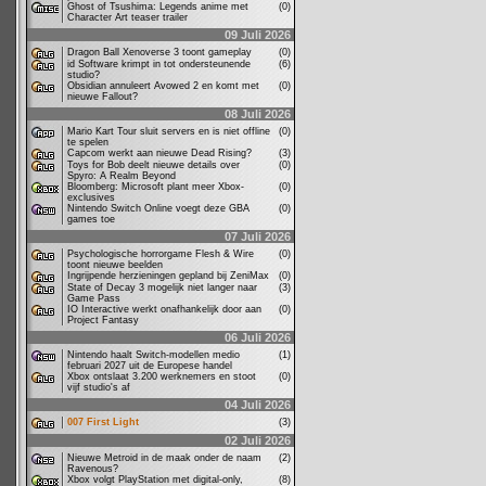
Ghost of Tsushima: Legends anime met
(0)
Character Art teaser trailer
09 Juli 2026
Dragon Ball Xenoverse 3 toont gameplay
(0)
id Software krimpt in tot ondersteunende
(6)
studio?
Obsidian annuleert Avowed 2 en komt met
(0)
nieuwe Fallout?
08 Juli 2026
Mario Kart Tour sluit servers en is niet offline
(0)
te spelen
Capcom werkt aan nieuwe Dead Rising?
(3)
Toys for Bob deelt nieuwe details over
(0)
Spyro: A Realm Beyond
Bloomberg: Microsoft plant meer Xbox-
(0)
exclusives
Nintendo Switch Online voegt deze GBA
(0)
games toe
07 Juli 2026
Psychologische horrorgame Flesh & Wire
(0)
toont nieuwe beelden
Ingrijpende herzieningen gepland bij ZeniMax
(0)
State of Decay 3 mogelijk niet langer naar
(3)
Game Pass
IO Interactive werkt onafhankelijk door aan
(0)
Project Fantasy
06 Juli 2026
Nintendo haalt Switch-modellen medio
(1)
februari 2027 uit de Europese handel
Xbox ontslaat 3.200 werknemers en stoot
(0)
vijf studio's af
04 Juli 2026
007 First Light
(3)
02 Juli 2026
Nieuwe Metroid in de maak onder de naam
(2)
Ravenous?
Xbox volgt PlayStation met digital-only,
(8)