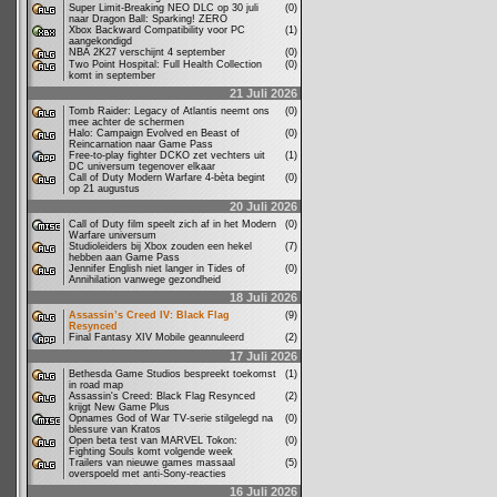
Super Limit-Breaking NEO DLC op 30 juli
(0)
naar Dragon Ball: Sparking! ZERO
Xbox Backward Compatibility voor PC
(1)
aangekondigd
NBA 2K27 verschijnt 4 september
(0)
Two Point Hospital: Full Health Collection
(0)
komt in september
21 Juli 2026
Tomb Raider: Legacy of Atlantis neemt ons
(0)
mee achter de schermen
Halo: Campaign Evolved en Beast of
(0)
Reincarnation naar Game Pass
Free-to-play fighter DCKO zet vechters uit
(1)
DC universum tegenover elkaar
Call of Duty Modern Warfare 4-bèta begint
(0)
op 21 augustus
20 Juli 2026
Call of Duty film speelt zich af in het Modern
(0)
Warfare universum
Studioleiders bij Xbox zouden een hekel
(7)
hebben aan Game Pass
Jennifer English niet langer in Tides of
(0)
Annihilation vanwege gezondheid
18 Juli 2026
Assassin’s Creed IV: Black Flag
(9)
Resynced
Final Fantasy XIV Mobile geannuleerd
(2)
17 Juli 2026
Bethesda Game Studios bespreekt toekomst
(1)
in road map
Assassin's Creed: Black Flag Resynced
(2)
krijgt New Game Plus
Opnames God of War TV-serie stilgelegd na
(0)
blessure van Kratos
Open beta test van MARVEL Tokon:
(0)
Fighting Souls komt volgende week
Trailers van nieuwe games massaal
(5)
overspoeld met anti-Sony-reacties
16 Juli 2026