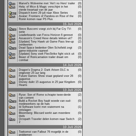
Marvel's Wolverine met 'Ain't no Hero' trailer
(0)
Hela: of Mice & Magic verschijnt in het
(0)
vierde kwartaal van dit jaar
Dispatch komt 29 juli naar Xbox Series
(0)
Avatar: Frontiers of Pandora en Rise of the
(0)
Ronin komen naar PS Plus
15 Juli 2026
Steve Buscemi voegt zich bij Far Cry TV-
(0)
serie
Leaderboards van Forza Horizon 6 gereset
(0)
Assassin's Creed Hexe details lekken uit?
(0)
[Update] Tony Hawk uit Game Pass line-up
(2)
verdwenen
Dead Space bedenker Glen Schofield zegt
(3)
game-industrie vaarwel
[Update] Sony stelt FlexStrike fight stick uit
(0)
Beast of Reincarnation trailer draait om
(0)
combat
14 Juli 2026
Dragon's Dogma 2: Dark Arisen DLC is
(0)
ongeveer 25 uur lang
Future Games Show staat gepland voor 26
(0)
augustus
Disney duikt 15 augustus in 25 jaar Kingdom
(0)
Hearts
13 Juli 2026
Ryse: Son of Rome schrapte twee-derde
(2)
van content
Build a Rocket Boy haalt woede van oud-
(0)
medewerkers op de hals
Id Software komt met statement na
(1)
ontslagen
Bloomberg: Blizzard werkt aan meerdere
(0)
titels
Octopath Traveler delen komen naar Switch
(2)
2
10 Juli 2026
Toekomst van Fallout 76 mogelijk in de
(0)
problemen