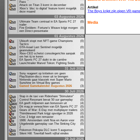
Pass
Attack on Titan 3 komt in december
(0)
Artikel
Xbox’s ‘disc to digital’ feature komt mogelijk
(1)
The Boys krijgt zijn eigen VR-gam
deze maand
03 Augustus 2026
Ultimate Team centraal in EA Sports FC 27
(0)
Media
trailer
Fire Emblem: Fortune's Weave krijgt morgen
(0)
een Direct-presentatie
01 Augustus 2026
Ubisoft stopt met NFT-game Champions
(0)
Tactics
GTA-rivaal Last Sentinel mogelijk
(0)
geannuleerd
Xbox-CEO schetst consolegerichte aanpak
(0)
om het tij te keren
EA Sports FC 27 duikt in de carrière
(0)
Launchtrailer Marvel Tokon: Fighting Souls
(0)
31 Juli 2026
Sony reageert op kritieken om geen
(9)
PlayStation-discs meer uit te brengen
Nintendo gaat klassiek met Super Mario
(0)
Sunshine en Virtual Boy games
Gamed Gamekalender Augustus 2026
(3)
30 Juli 2026
Stap in de taxi van Rideshare “Stimulator”
(0)
Control Resonant bevat 50 uur gameplay
(0)
EA geeft miljoenen aan bonussen uit
(4)
Dit mag je verwachten van EA Sports FC 27
(0)
Gears of War: E-Day met multiplayer trailers
(2)
Thimbleweed Park krijgt opvolger in 2028
(0)
Croc 2 krijgt een remaster
(4)
1666: Amsterdam stelt Noa en Aaron voor
(0)
Uitgebreide gameplay van The Sinking City
(0)
2
Pokemon Pokopia DLC komt 5 augustus
(0)
Silent Hill: Townfall heeft vijftal eindes
(0)
29 Juli 2026