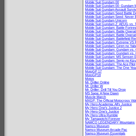
Mobile Suit Gundam 00
Mobile Suit Gundam 00: Gundam M
Mobile Suit Gundam Assault Survi
Mobile Suit Gundam Seed Battle D
Mobile Suit Gundam Seed: Never 
Mobile Suit Gundam Unicorn
Mobile Suit Gundam Z: AEUG vs. T
Mobile Suit Gundam: Battle Fortre
Mobile Suit Gundam: Battle Operat
Mobile Suit Gundam: Battle Operat
Mobile Suit Gundam: Battlefield R
Mobile Suit Gundam: Extreme VS 
Mobile Suit Gundam: Giren no Yab
Mobile Suit Gundam: Gundam vs
Mobile Suit Gundam: Gundam vs.
Mobile Suit Gundam: MS Sensen 
Mobile Suit Gundam: Senjo no Kizu
Mobile Suit Gundam: The Ace Pilot
Mobile Suit Gundam: The One Yea
MotoGP 17
MotoGP18
Motos
Mr. Driller Online
Mr. Driller W
Mr. Driller: Drill Till You Drop
MS Saga: A New Dawn
Muscle March
MXGP: The Official Motocross Vi
My Hero Academia: All's Justice
My Hero One's Justice 2
My Hero One’s Justice
My Hero Ultra Rumble
My Tamagotchi Forever
NAMCO LEGENDARY Mountains
Namco Museum
Namco Museum Arcade Pac
Namco Museum Essentials