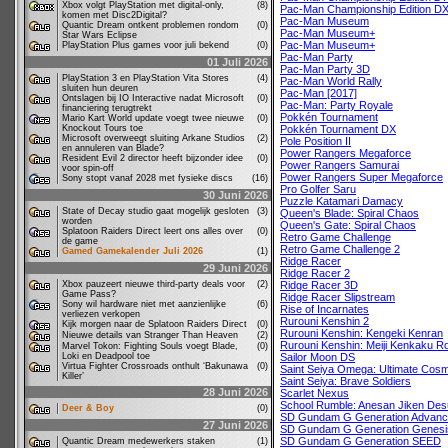
Xbox volgt PlayStation met digital-only,
(8)
Pac-Man Championship Edition D
komen met Disc2Digital?
Pac-Man Museum
Quantic Dream ontkent problemen rondom
(0)
Pac-Man Museum+
Star Wars Eclipse
Pac-Man Museum+
PlayStation Plus games voor juli bekend
(0)
Pac-Man Party
01 Juli 2026
Pac-Man Party 3D
PlayStation 3 en PlayStation Vita Stores
(4)
Pac-Man World Rally
sluiten hun deuren
Pac-Man [2017]
Ontslagen bij IO Interactive nadat Microsoft
(0)
Pac-Man: Party Royale
financiering terugtrekt
Pokkén Tournament
Mario Kart World update voegt twee nieuwe
(0)
Knockout Tours toe
Pokkén Tournament DX
Microsoft overweegt sluiting Arkane Studios
(2)
Pole Position II
en annuleren van Blade?
Power Rangers Megaforce
Resident Evil 2 director heeft bijzonder idee
(0)
Power Rangers Samurai
voor spin-off
Power Rangers Super Megaforce
Sony stopt vanaf 2028 met fysieke discs
(16)
Pro Golfer Saru
30 Juni 2026
Puzzle Katamari Damacy
State of Decay studio gaat mogelijk gesloten
(3)
Queen's Blade: Spiral Chaos
worden
Queen's Gate: Spiral Chaos
Splatoon Raiders Direct leert ons alles over
(0)
Retro Game Challenge
de game
Retro Game Challenge 2
Gamed Gamekalender Juli 2026
(1)
Ridge Racer
29 Juni 2026
Ridge Racer 2
Xbox pauzeert nieuwe third-party deals voor
(2)
Ridge Racer 3D
Game Pass?
Ridge Racer Slipstream
Sony wil hardware niet met aanzienlijke
(6)
Rise of Incarnates
verliezen verkopen
Rurouni Kenshin 2
Kijk morgen naar de Splatoon Raiders Direct
(0)
Rurouni Kenshin: Kengeki Kenran
Nieuwe details van Stranger Than Heaven
(2)
Rurouni Kenshin: Meiji Kenkaku 
Marvel Tokon: Fighting Souls voegt Blade,
(0)
Loki en Deadpool toe
Sailor Moon DS
Virtua Fighter Crossroads onthult ‘Bakunawa
(0)
Saint Seiya Omega: Ultimate Cos
Killer’
Saint Seiya: Brave Soldiers
28 Juni 2026
Scarlet Nexus
School Rumble: Anesan Jiken Des
Deer & Boy
(0)
SD Gundam G Generation Advan
27 Juni 2026
SD Gundam G Generation Genesi
SD Gundam G Generation SEED
Quantic Dream medewerkers staken
(1)