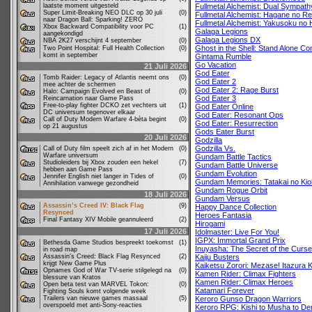
laatste moment uitgesteld
Fullmetal Alchemist: Dual Sympath
Super Limit-Breaking NEO DLC op 30 juli
(0)
Fullmetal Alchemist: Hagane no Re
naar Dragon Ball: Sparking! ZERO
Fullmetal Alchemist: Yakusoku no 
Xbox Backward Compatibility voor PC
(1)
Galaga Legions
aangekondigd
Galaga Legions DX
NBA 2K27 verschijnt 4 september
(0)
Ghost in the Shell: Stand Alone C
Two Point Hospital: Full Health Collection
(0)
komt in september
Gintama Rumble
Go Vacation
21 Juli 2026
God Eater
Tomb Raider: Legacy of Atlantis neemt ons
(0)
God Eater 2
mee achter de schermen
God Eater 2: Rage Burst
Halo: Campaign Evolved en Beast of
(0)
God Eater 3
Reincarnation naar Game Pass
Free-to-play fighter DCKO zet vechters uit
(1)
God Eater Online
DC universum tegenover elkaar
God Eater: Resonant Ops
Call of Duty Modern Warfare 4-bèta begint
(0)
God Eater: Resurrection
op 21 augustus
Gods Eater Burst
20 Juli 2026
Godzilla
Godzilla Vs.
Call of Duty film speelt zich af in het Modern
(0)
Warfare universum
Gundam Battle Tactics
Studioleiders bij Xbox zouden een hekel
(7)
Gundam Battle Universe
hebben aan Game Pass
Gundam Evolution
Jennifer English niet langer in Tides of
(0)
Gundam Memories: Tatakai no Ki
Annihilation vanwege gezondheid
Gundam Rogue Orbit
18 Juli 2026
Gundam Versus
Assassin’s Creed IV: Black Flag
(9)
Happy Dance Collection
Resynced
Heroes Fantasia
Final Fantasy XIV Mobile geannuleerd
(2)
Hirogami
17 Juli 2026
Idolmaster: Live For You!
IGPX: Immortal Grand Prix
Bethesda Game Studios bespreekt toekomst
(1)
Inuyasha: The Secret of the Curs
in road map
Assassin's Creed: Black Flag Resynced
(2)
Kaiju Busters
krijgt New Game Plus
Kaiketsu Zorori: Mezase! Itazura 
Opnames God of War TV-serie stilgelegd na
(0)
Kamen Rider: Climax Fighters
blessure van Kratos
Kamen Rider: Climax Heroes
Open beta test van MARVEL Tokon:
(0)
Katamari Forever
Fighting Souls komt volgende week
Trailers van nieuwe games massaal
(5)
Keroro Gunso Dragon Warriors
overspoeld met anti-Sony-reacties
Keroro RPG: Kishi to Musha to De