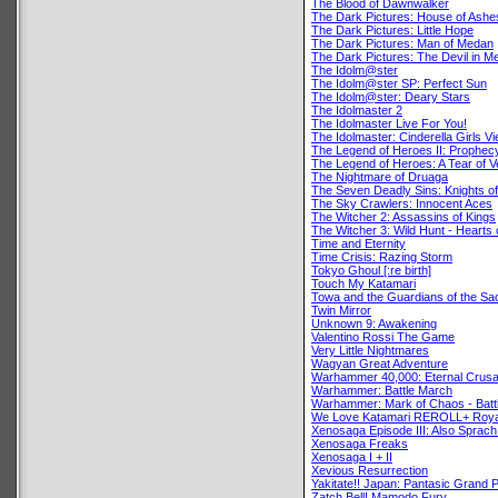
The Blood of Dawnwalker
The Dark Pictures: House of Ashe
The Dark Pictures: Little Hope
The Dark Pictures: Man of Medan
The Dark Pictures: The Devil in M
The Idolm@ster
The Idolm@ster SP: Perfect Sun
The Idolm@ster: Deary Stars
The Idolmaster 2
The Idolmaster Live For You!
The Idolmaster: Cinderella Girls V
The Legend of Heroes II: Prophecy
The Legend of Heroes: A Tear of Ve
The Nightmare of Druaga
The Seven Deadly Sins: Knights of
The Sky Crawlers: Innocent Aces
The Witcher 2: Assassins of Kings
The Witcher 3: Wild Hunt - Hearts 
Time and Eternity
Time Crisis: Razing Storm
Tokyo Ghoul [:re birth]
Touch My Katamari
Towa and the Guardians of the Sa
Twin Mirror
Unknown 9: Awakening
Valentino Rossi The Game
Very Little Nightmares
Wagyan Great Adventure
Warhammer 40,000: Eternal Crus
Warhammer: Battle March
Warhammer: Mark of Chaos - Batt
We Love Katamari REROLL+ Roya
Xenosaga Episode III: Also Sprach
Xenosaga Freaks
Xenosaga I + II
Xevious Resurrection
Yakitate!! Japan: Pantasic Grand P
Zatch Bell! Mamodo Fury