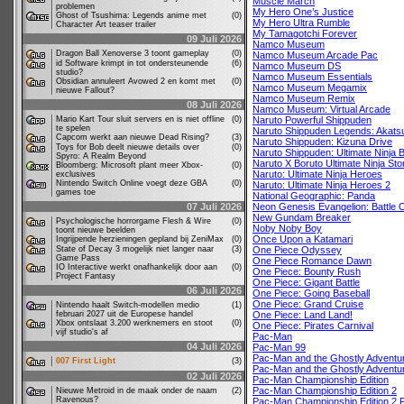
Muscle March
problemen
My Hero One’s Justice
Ghost of Tsushima: Legends anime met
(0)
My Hero Ultra Rumble
Character Art teaser trailer
My Tamagotchi Forever
09 Juli 2026
Namco Museum
Dragon Ball Xenoverse 3 toont gameplay
(0)
Namco Museum Arcade Pac
id Software krimpt in tot ondersteunende
(6)
Namco Museum DS
studio?
Namco Museum Essentials
Obsidian annuleert Avowed 2 en komt met
(0)
Namco Museum Megamix
nieuwe Fallout?
Namco Museum Remix
08 Juli 2026
Namco Museum: Virtual Arcade
Mario Kart Tour sluit servers en is niet offline
(0)
Naruto Powerful Shippuden
te spelen
Naruto Shippuden Legends: Akatsu
Capcom werkt aan nieuwe Dead Rising?
(3)
Naruto Shippuden: Kizuna Drive
Toys for Bob deelt nieuwe details over
(0)
Naruto Shippuden: Ultimate Ninja B
Spyro: A Realm Beyond
Naruto X Boruto Ultimate Ninja St
Bloomberg: Microsoft plant meer Xbox-
(0)
Naruto: Ultimate Ninja Heroes
exclusives
Nintendo Switch Online voegt deze GBA
(0)
Naruto: Ultimate Ninja Heroes 2
games toe
National Geographic: Panda
07 Juli 2026
Neon Genesis Evangelion: Battle 
New Gundam Breaker
Psychologische horrorgame Flesh & Wire
(0)
Noby Noby Boy
toont nieuwe beelden
Once Upon a Katamari
Ingrijpende herzieningen gepland bij ZeniMax
(0)
State of Decay 3 mogelijk niet langer naar
(3)
One Piece Odyssey
Game Pass
One Piece Romance Dawn
IO Interactive werkt onafhankelijk door aan
(0)
One Piece: Bounty Rush
Project Fantasy
One Piece: Gigant Battle
06 Juli 2026
One Piece: Going Baseball
One Piece: Grand Cruise
Nintendo haalt Switch-modellen medio
(1)
februari 2027 uit de Europese handel
One Piece: Land Land!
Xbox ontslaat 3.200 werknemers en stoot
(0)
One Piece: Pirates Carnival
vijf studio's af
Pac-Man
04 Juli 2026
Pac-Man 99
Pac-Man and the Ghostly Adventu
007 First Light
(3)
Pac-Man and the Ghostly Adventu
02 Juli 2026
Pac-Man Championship Edition
Pac-Man Championship Edition 2
Nieuwe Metroid in de maak onder de naam
(2)
Ravenous?
Pac-Man Championship Edition 2 