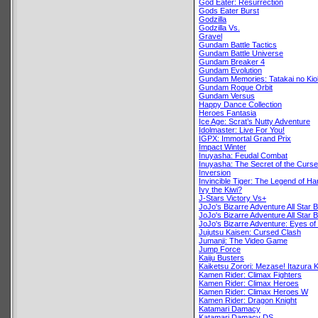
God Eater: Resurrection
Gods Eater Burst
Godzilla
Godzilla Vs.
Gravel
Gundam Battle Tactics
Gundam Battle Universe
Gundam Breaker 4
Gundam Evolution
Gundam Memories: Tatakai no Ki
Gundam Rogue Orbit
Gundam Versus
Happy Dance Collection
Heroes Fantasia
Ice Age: Scrat’s Nutty Adventure
Idolmaster: Live For You!
IGPX: Immortal Grand Prix
Impact Winter
Inuyasha: Feudal Combat
Inuyasha: The Secret of the Curs
Inversion
Invincible Tiger: The Legend of H
Ivy the Kiwi?
J-Stars Victory Vs+
JoJo's Bizarre Adventure All Star B
JoJo's Bizarre Adventure All Star B
JoJo's Bizarre Adventure: Eyes o
Jujutsu Kaisen: Cursed Clash
Jumanji: The Video Game
Jump Force
Kaiju Busters
Kaiketsu Zorori: Mezase! Itazura 
Kamen Rider: Climax Fighters
Kamen Rider: Climax Heroes
Kamen Rider: Climax Heroes W
Kamen Rider: Dragon Knight
Katamari Damacy
Katamari Damacy DS