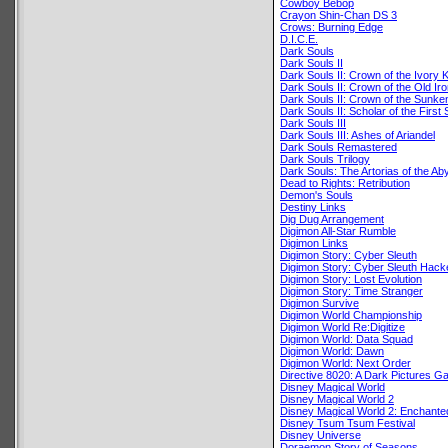
Cowboy Bebop
Crayon Shin-Chan DS 3
Crows: Burning Edge
D.I.C.E.
Dark Souls
Dark Souls II
Dark Souls II: Crown of the Ivory 
Dark Souls II: Crown of the Old Ir
Dark Souls II: Crown of the Sunke
Dark Souls II: Scholar of the First 
Dark Souls III
Dark Souls III: Ashes of Ariandel
Dark Souls Remastered
Dark Souls Trilogy
Dark Souls: The Artorias of the Ab
Dead to Rights: Retribution
Demon's Souls
Destiny Links
Dig Dug Arrangement
Digimon All-Star Rumble
Digimon Links
Digimon Story: Cyber Sleuth
Digimon Story: Cyber Sleuth Hac
Digimon Story: Lost Evolution
Digimon Story: Time Stranger
Digimon Survive
Digimon World Championship
Digimon World Re:Digitize
Digimon World: Data Squad
Digimon World: Dawn
Digimon World: Next Order
Directive 8020: A Dark Pictures 
Disney Magical World
Disney Magical World 2
Disney Magical World 2: Enchanted
Disney Tsum Tsum Festival
Disney Universe
Doraemon Story of Seasons