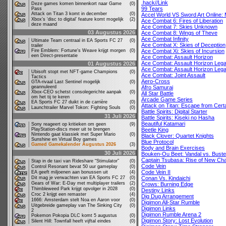
.hack//Link
Deze games komen binnenkort naar Game
(0)
99 Tears
Pass
Attack on Titan 3 komt in december
(0)
Accel World VS Sword Art Online: M
Xbox’s ‘disc to digital’ feature komt mogelijk
(2)
Ace Combat 6: Fires of Liberation
deze maand
Ace Combat 7: Skies Unknown
03 Augustus 2026
Ace Combat 8: Wings of Theve
Ace Combat Infinity
Ultimate Team centraal in EA Sports FC 27
(0)
Ace Combat X: Skies of Deception
trailer
Fire Emblem: Fortune's Weave krijgt morgen
(0)
Ace Combat Xi: Skies of Incursion
een Direct-presentatie
Ace Combat: Assault Horizon
Ace Combat: Assault Horizon Leg
01 Augustus 2026
Ace Combat: Assault Horizon Leg
Ubisoft stopt met NFT-game Champions
(0)
Ace Combat: Joint Assault
Tactics
Aero-Cross
GTA-rivaal Last Sentinel mogelijk
(0)
geannuleerd
Afro Samurai
Xbox-CEO schetst consolegerichte aanpak
(0)
All Star Battle
om het tij te keren
Arcade Game Series
EA Sports FC 27 duikt in de carrière
(0)
Attack on Titan: Escape from Cert
Launchtrailer Marvel Tokon: Fighting Souls
(0)
Battle Spirits: Digital Starter
31 Juli 2026
Battle Spirits: Kiseki no Hasha
Beautiful Katamari
Sony reageert op kritieken om geen
(9)
PlayStation-discs meer uit te brengen
Beetle King
Nintendo gaat klassiek met Super Mario
(0)
Black Clover: Quartet Knights
Sunshine en Virtual Boy games
Blue Protocol
Gamed Gamekalender Augustus 2026
(3)
Body and Brain Exercises
30 Juli 2026
Bouken-Ou Beet: Vandal vs. Buste
Captain Tsubasa: Rise of New Ch
Stap in de taxi van Rideshare “Stimulator”
(0)
Code Vein
Control Resonant bevat 50 uur gameplay
(0)
Code Vein II
EA geeft miljoenen aan bonussen uit
(4)
Dit mag je verwachten van EA Sports FC 27
(0)
Conan Vs. Kindaichi
Gears of War: E-Day met multiplayer trailers
(2)
Crows: Burning Edge
Thimbleweed Park krijgt opvolger in 2028
(0)
Destiny Links
Croc 2 krijgt een remaster
(4)
Dig Dug Arrangement
1666: Amsterdam stelt Noa en Aaron voor
(0)
Digimon All-Star Rumble
Uitgebreide gameplay van The Sinking City
(0)
Digimon Links
2
Digimon Rumble Arena 2
Pokemon Pokopia DLC komt 5 augustus
(0)
Digimon Story: Lost Evolution
Silent Hill: Townfall heeft vijftal eindes
(0)