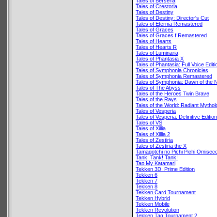
Tales of Berseria
Tales of Crestoria
Tales of Destiny
Tales of Destiny: Director's Cut
Tales of Eternia Remastered
Tales of Graces
Tales of Graces f Remastered
Tales of Hearts
Tales of Hearts R
Tales of Luminaria
Tales of Phantasia X
Tales of Phantasia: Full Voice Editi
Tales of Symphonia Chronicles
Tales of Symphonia Remastered
Tales of Symphonia: Dawn of the 
Tales of The Abyss
Tales of the Heroes Twin Brave
Tales of the Rays
Tales of the World: Radiant Mythol
Tales of Vesperia
Tales of Vesperia: Definitive Edition
Tales of VS
Tales of Xillia
Tales of Xillia 2
Tales of Zestiria
Tales of Zestiria the X
Tamagotchi no Pichi Pichi Omisecc
Tank! Tank! Tank!
Tap My Katamari
Tekken 3D: Prime Edition
Tekken 6
Tekken 7
Tekken 8
Tekken Card Tournament
Tekken Hybrid
Tekken Mobile
Tekken Revolution
Tekken Tag Tournament 2