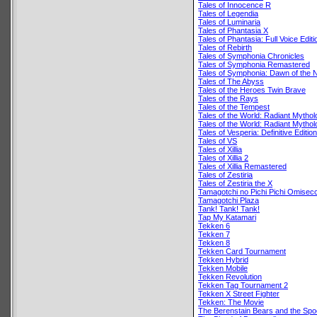
Tales of Innocence R
Tales of Legendia
Tales of Luminaria
Tales of Phantasia X
Tales of Phantasia: Full Voice Editi
Tales of Rebirth
Tales of Symphonia Chronicles
Tales of Symphonia Remastered
Tales of Symphonia: Dawn of the 
Tales of The Abyss
Tales of the Heroes Twin Brave
Tales of the Rays
Tales of the Tempest
Tales of the World: Radiant Mythol
Tales of the World: Radiant Mythol
Tales of Vesperia: Definitive Edition
Tales of VS
Tales of Xillia
Tales of Xillia 2
Tales of Xillia Remastered
Tales of Zestiria
Tales of Zestiria the X
Tamagotchi no Pichi Pichi Omisecc
Tamagotchi Plaza
Tank! Tank! Tank!
Tap My Katamari
Tekken 6
Tekken 7
Tekken 8
Tekken Card Tournament
Tekken Hybrid
Tekken Mobile
Tekken Revolution
Tekken Tag Tournament 2
Tekken X Street Fighter
Tekken: The Movie
The Berenstain Bears and the Spo