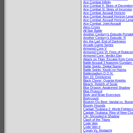
Ace Combat Infinity
Ace Combat X: Skies of Deception
Ace Combat Xi: Skies of Incursion
Ace Combat: Assault Horizon
Ace Combat: Assault Horizon Leg
Ace Combat: Assault Horizon Leg
Ace Combat: Joint Assault
Aero-Cross
All Star Battle
Another Century's Episode Portabl
Another Century's Episode: R
Arc the Lad: End of Darkness
Arcade Game Series
Armored Core V
Armored Core VI: Fires of Rubicon
Armored Core: Verdict Day
Attack on Titan: Escape from Cert
Battle Assault 3 featuring Gundam
Battle Spirits: Digital Starter
Battle Spirits: Kiseki no Hasha
Battlestadium D.O.N.
Ben 10: Omniverse
Black Clover: Quartet Knights
Bleach: Rebirth of Souls
Blue Dragon: Awakened Shadow
Blue Protocol
Body and Brain Exercises
Bodycount
Bouken-Ou Beet: Vandal vs. Buste
Bounty Hounds
Captain Tsubasa 2: World Fighters
Captain Tsubasa: Rise of New Ch
City Shrouded in Shadow
Clash of the Titans
Code Vein
Code Vein II
Conan Vs. Kindaichi