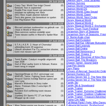
Digimon Story: Time Stranger
29 Juli 2026
Digimon Survive
Crazy Taxi: World Tour krijgt Closed
(0)
Digimon World Championship
Network Test in september
Digimon World DS
Double Fine moet kwart van personeel
(0)
Digimon World: Data Squad
ontslaan na splitsing met Xbox
Digimon World: Dawn
[GC] Xbox maakt plannen bekend
(0)
Digimon World: Next Order
Deze drie games zijn binnenkort te spelen
(0)
met PlayStation Plus
Disney Magical World
Disney Magical World 2
28 Juli 2026
Disney Magical World 2: Enchanted
Blizzard ontslaat medewerker na gebruik van
(1)
Disney Tsum Tsum Festival
cheat in World of Warcraft
Doraemon Story of Seasons
Xbox-services werken eindelijk weer
(0)
Doraemon Story of Seasons: Frien
Twee nieuwe outfits in Marvel's Spider-Man
(0)
Dr Slump Arale-chan
2
Dragon Ball Evolution
27 Juli 2026
Dragon Ball Kai: Ultimate Butouden
S.T.A.L.K.E.R. 2: Heart of Chornobyl
(0)
Dragon Ball Legends
uitbreiding komt 20 augustus
Dragon Ball Online
Ubisoft annuleert Far Cry extraction shooter,
(0)
Dragon Ball Xenoverse 3
komt met nieuwe spin-off?
Dragon Ball: Origins 2
25 Juli 2026
Dragon Ball: Revenge of King Picc
Tomb Raider: Catalyst mogelijk uitgesteld
(0)
Dragon Ball: The Breakers
naar 2028
Dragon Tamer: Sound Spirit
God of War Laufey komt in februari, Kratos
(1)
Dual Pen Sports
keert terug in sequel
Easy Piano
24 Juli 2026
Echoes of Aincrad: Sword Art Onli
Element Hunters DS
Openingsfilmpje en DLC personage van
(0)
MARVEL Tokon: Fighting Souls bekend
Eureka Seven Vol. 1: The New W
Amazon Games kondigt Batman game aan
(0)
Eureka Seven Vol. 2: The New Vis
voor Luna
Family Ski
Marvel's Wolverine in Story trailer
(0)
Family Ski & Snowboard
Aliens: Fireteam Elite 2 verschijnt 25
(0)
Family Trainer
augustus
Resident Evil verfilming toont nieuwe
(1)
Family Trainer: Extreme Challenge
beelden
Family Trainer: Outdoor Challenge
[Update] EA Sports FC 27 zet Kylian
(3)
Family Trainer: Treasure Adventur
Mbappé op de cover
Frame City Killer
23 Juli 2026
Full Metal Panic! Fight: Who Dare
Fullmetal Alchemist: Brotherhood
Xbox Series-versie van Avatar Legends op
(0)