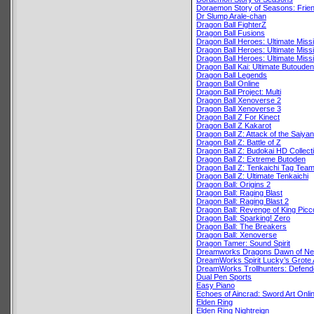
Doraemon Story of Seasons: Frien
Dr Slump Arale-chan
Dragon Ball FighterZ
Dragon Ball Fusions
Dragon Ball Heroes: Ultimate Miss
Dragon Ball Heroes: Ultimate Miss
Dragon Ball Heroes: Ultimate Miss
Dragon Ball Kai: Ultimate Butouden
Dragon Ball Legends
Dragon Ball Online
Dragon Ball Project: Multi
Dragon Ball Xenoverse 2
Dragon Ball Xenoverse 3
Dragon Ball Z For Kinect
Dragon Ball Z Kakarot
Dragon Ball Z: Attack of the Saiya
Dragon Ball Z: Battle of Z
Dragon Ball Z: Budokai HD Collect
Dragon Ball Z: Extreme Butoden
Dragon Ball Z: Tenkaichi Tag Tea
Dragon Ball Z: Ultimate Tenkaichi
Dragon Ball: Origins 2
Dragon Ball: Raging Blast
Dragon Ball: Raging Blast 2
Dragon Ball: Revenge of King Picc
Dragon Ball: Sparking! Zero
Dragon Ball: The Breakers
Dragon Ball: Xenoverse
Dragon Tamer: Sound Spirit
Dreamworks Dragons Dawn of Ne
DreamWorks Spirit Lucky’s Grote 
DreamWorks Trollhunters: Defende
Dual Pen Sports
Easy Piano
Echoes of Aincrad: Sword Art Onli
Elden Ring
Elden Ring Nightreign