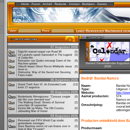
Home
Forum
Archief
Redactie
Contact
Bedrijven
Games
User:
Pass:
Login!
(
Registreren
)
Wachtwoord verg
07 Augustus 2026
DigixArt teased sequel van Road 96
(0)
Uli Latukefu speelt Ganondorf in The Legend
(0)
of Zelda-film
Remaster van Quake ontvangt Dawn of the
(0)
Gamed Gamekalender Augustus
Machine-update
2026
Ubisoft blaast Ghost Recon Wildlands nieuw
(0)
leven in
Onimusha: Way of the Sword met Severing
(0)
Fates-trailer
Bedrijf: Bandai Namco
06 Augustus 2026
Grand Theft Auto VI: An Extended Look
(13)
Naam:
Bandai N
komt 27 augustus
Type:
Uitgever 
05 Augustus 2026
Website:
http://w
Aantal producten:
574
Borderlands filmregisseur: "Censuur zorgde
(0)
Namco en 
dat film voor niemand was"
The Walking Dead: Streets of Survival
(2)
Bandai om
Omschrijving:
verschijnt 18 september
vooral be
Eerste blik op Mafia: The Old Country
(0)
uitbrenge
uitbreiding Man of Honor
04 Augustus 2026
Producten ontwikkeld door 
Personeel van FIFA World Cup studio
(0)
grotendeels ontslagen
Dave Bautista neemt rol van Kratos over in
(3)
Productnaam
God of War TV-serie?