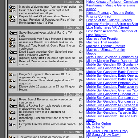
Kidou Keisatsu Patlabor: Comebac
16 Juli 2026
Kinnikuman: Muscle Generations
Marvel's Wolverine met 'Ain't no Hero' trailer
(0)
Klonoa
Hela: of Mice & Magic verschijnt in het
(0)
Klonoa Phantasy Reverie Series
vierde kwartaal van dit jaar
Knights Contract
Dispatch komt 29 juli naar Xbox Series
(0)
Avatar: Frontiers of Pandora en Rise of the
(0)
Legend of the Galactic Heroes
Ronin komen naar PS Plus
Legions: Yomigaeru Shiren no Shi
Little Nightmares VR: Altered
15 Juli 2026
Little Witch Academia: Chamber of
Steve Buscemi voegt zich bij Far Cry TV-
(0)
Lost Reavers
serie
Macross Ace Frontier
Leaderboards van Forza Horizon 6 gereset
(0)
Macross Trial Frontier
Assassin's Creed Hexe details lekken uit?
(0)
[Update] Tony Hawk uit Game Pass line-up
(2)
Macross Triangle Frontier
verdwenen
Macross Ultimate Frontier
Dead Space bedenker Glen Schofield zegt
(3)
Mappy
game-industrie vaarwel
Metal Fight Beyblade: Bakugami S
[Update] Sony stelt FlexStrike fight stick uit
(0)
Mighty Morphin Power Rangers: M
Beast of Reincarnation trailer draait om
(0)
Mobile Suit Gundam 00: Gundam M
combat
Mobile Suit Gundam Assault Survi
14 Juli 2026
Mobile Suit Gundam: Battle Fortre
Dragon's Dogma 2: Dark Arisen DLC is
(0)
Mobile Suit Gundam: Battle Operat
ongeveer 25 uur lang
Mobile Suit Gundam: Battle Operat
Future Games Show staat gepland voor 26
(0)
Mobile Suit Gundam: Extreme VS 
augustus
Mobile Suit Gundam: Federation v
Disney duikt 15 augustus in 25 jaar Kingdom
(0)
Hearts
Mobile Suit Gundam: Giren no Yab
Mobile Suit Gundam: Gundam vs
13 Juli 2026
Mobile Suit Gundam: Gundam vs.
Ryse: Son of Rome schrapte twee-derde
(2)
Mobile Suit Gundam: Gundam vs.
van content
Mobile Suit Gundam: MS Sensen 
Build a Rocket Boy haalt woede van oud-
(0)
Mobile Suit Gundam: Senjo no Kizu
medewerkers op de hals
Id Software komt met statement na
(1)
Mobile Suit Gundam: Target in Sigh
ontslagen
Mobile Suit Gundam: The Ace Pilot
Bloomberg: Blizzard werkt aan meerdere
(0)
Motos
titels
Mr. Driller Online
Octopath Traveler delen komen naar Switch
(2)
Mr. Driller W
2
Mr. Driller: Drill Till You Drop
10 Juli 2026
MS Saga: A New Dawn
Toekomst van Fallout 76 mogelijk in de
(0)