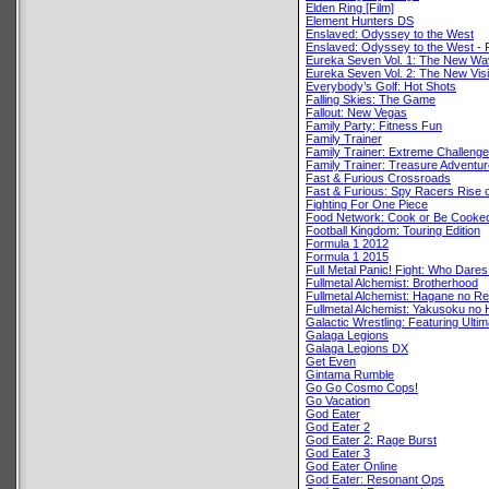
Elden Ring [Film]
Element Hunters DS
Enslaved: Odyssey to the West
Enslaved: Odyssey to the West - P
Eureka Seven Vol. 1: The New W
Eureka Seven Vol. 2: The New Vis
Everybody’s Golf: Hot Shots
Falling Skies: The Game
Fallout: New Vegas
Family Party: Fitness Fun
Family Trainer
Family Trainer: Extreme Challenge
Family Trainer: Treasure Adventur
Fast & Furious Crossroads
Fast & Furious: Spy Racers Rise
Fighting For One Piece
Food Network: Cook or Be Cooke
Football Kingdom: Touring Edition
Formula 1 2012
Formula 1 2015
Full Metal Panic! Fight: Who Dare
Fullmetal Alchemist: Brotherhood
Fullmetal Alchemist: Hagane no Re
Fullmetal Alchemist: Yakusoku no 
Galactic Wrestling: Featuring Ulti
Galaga Legions
Galaga Legions DX
Get Even
Gintama Rumble
Go Go Cosmo Cops!
Go Vacation
God Eater
God Eater 2
God Eater 2: Rage Burst
God Eater 3
God Eater Online
God Eater: Resonant Ops