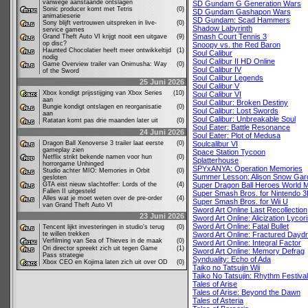
vanwege aanstaande ontslagen
SD Gundam G Generation Wars
Sonic producer komt met Tetris
(0)
SD Gundam Gashapon Wars
animatieserie
SD Gundam: Scad Hammers
Sony blijft vertrouwen uitspreken in live-
(0)
Shadow Labyrinth
service games
Smash Court Tennis 3
Grand Theft Auto VI krijgt nooit een uitgave
(9)
op disc?
Snoopy vs. the Red Baron
Haunted Chocolatier heeft meer ontwikkeltijd
(1)
Soul Calibur
nodig
Soul Calibur II HD Online
Game Overview trailer van Onimusha: Way
(0)
Soul Calibur IV
of the Sword
Soul Calibur Legends
25 Juni 2026
Soul Calibur V
Xbox kondigt prijsstijging van Xbox Series
(10)
Soul Calibur VI
aan
Soul Calibur: Broken Destiny
Bungie kondigt ontslagen en reorganisatie
(0)
Soul Calibur: Lost Swords
aan
Soul Calibur: Unbreakable Soul
Ratatan komt pas drie maanden later uit
(0)
Soul Eater: Battle Resonance
24 Juni 2026
Soul Eater: Plot of Medusa
Dragon Ball Xenoverse 3 trailer laat eerste
(0)
Soulcalibur VI
gameplay zien
Space Station Tycoon
Netflix strikt bekende namen voor hun
(0)
Splatterhouse
horrorgame Unhinged
SPYxANYA: Operation Memories
Studio achter MIO: Memories in Orbit
(0)
Summer Lesson: Alison Snow Gar
gesloten
GTA eist nieuw slachtoffer: Lords of the
(4)
Super Dragon Ball Heroes World M
Fallen II uitgesteld
Super Smash Bros. for Nintendo 
Alles wat je moet weten over de pre-order
(4)
Super Smash Bros. for Wii U
van Grand Theft Auto VI
Sword Art Online Last Recollection
23 Juni 2026
Sword Art Online: Alicization Lycor
Sword Art Online: Fatal Bullet
Tencent lijkt investeringen in studio's terug
(0)
te willen trekken
Sword Art Online: Fractured Dayd
Verfilming van Sea of Thieves in de maak
(0)
Sword Art Online: Integral Factor
Ori director spreekt zich uit tegen Game
(1)
Sword Art Online: Memory Defrag
Pass strategie
Synduality: Echo of Ada
Xbox CEO en Kojima laten zich uit over OD
(0)
Taiko no Tatsujin Wii
Taiko No Tatsujin: Rhythm Festival
Tales of Arise
Tales of Arise: Beyond the Dawn
Tales of Asteria