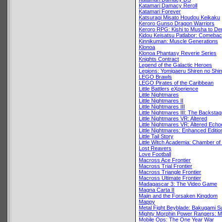
Katamari Damacy Reroll
Katamari Forever
Katsuragi Misato Houdou Keikaku
Keroro Gunso Dragon Warriors
Keroro RPG: Kishi to Musha to De
Kidou Keisatsu Patlabor: Comebac
Kinnikuman: Muscle Generations
Klonoa
Klonoa Phantasy Reverie Series
Knights Contract
Legend of the Galactic Heroes
Legions: Yomigaeru Shiren no Shi
LEGO Brawls
LEGO Pirates of the Caribbean
Little Battlers eXperience
Little Nightmares
Little Nightmares II
Little Nightmares III
Little Nightmares III: The Backsta
Little Nightmares VR: Altered
Little Nightmares VR: Altered Ech
Little Nightmares: Enhanced Editio
Little Tail Story
Little Witch Academia: Chamber of
Lost Reavers
Love Football
Macross Ace Frontier
Macross Trial Frontier
Macross Triangle Frontier
Macross Ultimate Frontier
Madagascar 3: The Video Game
Magna Carta II
Majin and the Forsaken Kingdom
Mappy
Metal Fight Beyblade: Bakugami S
Mighty Morphin Power Rangers: M
Mobile Ops: The One Year War