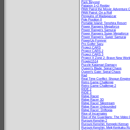
Park Beyond
Patapon 1+2 Replay
PAW Patrol the Movie: Adventure C
PAW Patrol: On a Roll
Penguins of Madagascar
Pole Position II
Portable Island: Tenohira Resort
Power Rangers Megaforce
Power Rangers Samurai
Power Rangers Super Megaforce
Power Rangers: Super Samurai
PowerUp Forever
Pro Golfer Saru
Project CARS
Project CARS 2
Project CARS 3
Project X Zone 2: Brave New Worl
Projekt1514
Puzzle Katamari Damacy
Queen's Blade: Spiral Chaos
Queen's Gate: Spiral Chaos
Rad
Real Time Conflict: Shogun Empir
Retro Game Challenge
Retro Game Challenge 2
RIDE 2
RIDE 3
Ridge Racer
Ridge Racer 3D
Ridge Racer Slipstream
Ridge Racer Unbounded
Ridge Racer: Driftopia
Rise of Incarnates
Rise of the Guardians: The Video
Rurouni Kenshin 2
Rurouni Kenshin: Kengeki Kenran
Rurouni Kenshin: Meiji Kenkaku 