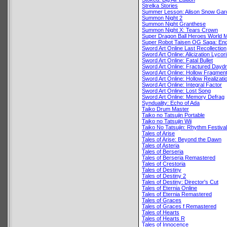
Strelka Stories
Summer Lesson: Alison Snow Gar
Summon Night 2
Summon Night Granthese
Summon Night X: Tears Crown
Super Dragon Ball Heroes World M
Super Robot Taisen OG Saga: Endl
Sword Art Online Last Recollection
Sword Art Online: Alicization Lycor
Sword Art Online: Fatal Bullet
Sword Art Online: Fractured Dayd
Sword Art Online: Hollow Fragmen
Sword Art Online: Hollow Realizati
Sword Art Online: Integral Factor
Sword Art Online: Lost Song
Sword Art Online: Memory Defrag
Synduality: Echo of Ada
Taiko Drum Master
Taiko no Tatsujin Portable
Taiko no Tatsujin Wii
Taiko No Tatsujin: Rhythm Festival
Tales of Arise
Tales of Arise: Beyond the Dawn
Tales of Asteria
Tales of Berseria
Tales of Berseria Remastered
Tales of Crestoria
Tales of Destiny
Tales of Destiny 2
Tales of Destiny: Director's Cut
Tales of Eternia Online
Tales of Eternia Remastered
Tales of Graces
Tales of Graces f Remastered
Tales of Hearts
Tales of Hearts R
Tales of Innocence