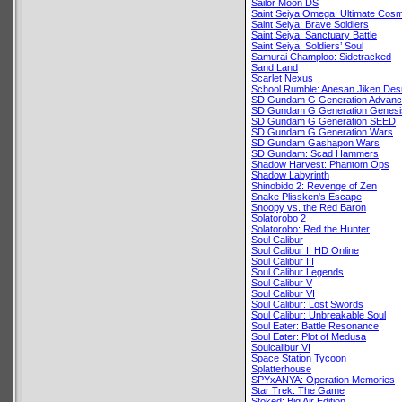
Sailor Moon DS
Saint Seiya Omega: Ultimate Cos
Saint Seiya: Brave Soldiers
Saint Seiya: Sanctuary Battle
Saint Seiya: Soldiers’ Soul
Samurai Champloo: Sidetracked
Sand Land
Scarlet Nexus
School Rumble: Anesan Jiken Des
SD Gundam G Generation Advan
SD Gundam G Generation Genesi
SD Gundam G Generation SEED
SD Gundam G Generation Wars
SD Gundam Gashapon Wars
SD Gundam: Scad Hammers
Shadow Harvest: Phantom Ops
Shadow Labyrinth
Shinobido 2: Revenge of Zen
Snake Plissken's Escape
Snoopy vs. the Red Baron
Solatorobo 2
Solatorobo: Red the Hunter
Soul Calibur
Soul Calibur II HD Online
Soul Calibur III
Soul Calibur Legends
Soul Calibur V
Soul Calibur VI
Soul Calibur: Lost Swords
Soul Calibur: Unbreakable Soul
Soul Eater: Battle Resonance
Soul Eater: Plot of Medusa
Soulcalibur VI
Space Station Tycoon
Splatterhouse
SPYxANYA: Operation Memories
Star Trek: The Game
Stoked: Big Air Edition