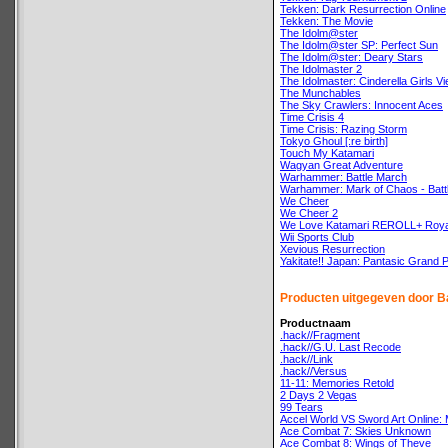
Tekken: Dark Resurrection Online
Tekken: The Movie
The Idolm@ster
The Idolm@ster SP: Perfect Sun
The Idolm@ster: Deary Stars
The Idolmaster 2
The Idolmaster: Cinderella Girls V
The Munchables
The Sky Crawlers: Innocent Aces
Time Crisis 4
Time Crisis: Razing Storm
Tokyo Ghoul [:re birth]
Touch My Katamari
Wagyan Great Adventure
Warhammer: Battle March
Warhammer: Mark of Chaos - Batt
We Cheer
We Cheer 2
We Love Katamari REROLL+ Roya
Wii Sports Club
Xevious Resurrection
Yakitate!! Japan: Pantasic Grand P
Producten uitgegeven door 
Productnaam
.hack//Fragment
.hack//G.U. Last Recode
.hack//Link
.hack//Versus
11-11: Memories Retold
2 Days 2 Vegas
99 Tears
Accel World VS Sword Art Online: M
Ace Combat 7: Skies Unknown
Ace Combat 8: Wings of Theve