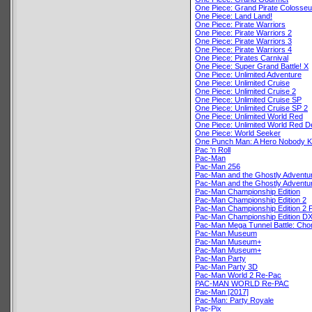
One Piece: Grand Pirate Colosse
One Piece: Land Land!
One Piece: Pirate Warriors
One Piece: Pirate Warriors 2
One Piece: Pirate Warriors 3
One Piece: Pirate Warriors 4
One Piece: Pirates Carnival
One Piece: Super Grand Battle! X
One Piece: Unlimited Adventure
One Piece: Unlimited Cruise
One Piece: Unlimited Cruise 2
One Piece: Unlimited Cruise SP
One Piece: Unlimited Cruise SP 2
One Piece: Unlimited World Red
One Piece: Unlimited World Red De
One Piece: World Seeker
One Punch Man: A Hero Nobody 
Pac 'n Roll
Pac-Man
Pac-Man 256
Pac-Man and the Ghostly Adventu
Pac-Man and the Ghostly Adventu
Pac-Man Championship Edition
Pac-Man Championship Edition 2
Pac-Man Championship Edition 2 
Pac-Man Championship Edition D
Pac-Man Mega Tunnel Battle: C
Pac-Man Museum
Pac-Man Museum+
Pac-Man Museum+
Pac-Man Party
Pac-Man Party 3D
Pac-Man World 2 Re-Pac
PAC-MAN WORLD Re-PAC
Pac-Man [2017]
Pac-Man: Party Royale
Pac-Pix