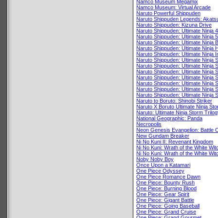
Namco Museum Megamix
Namco Museum: Virtual Arcade
Naruto Powerful Shippuden
Naruto Shippuden Legends: Akatsu
Naruto Shippuden: Kizuna Drive
Naruto Shippuden: Ultimate Ninja 4
Naruto Shippuden: Ultimate Ninja 5
Naruto Shippuden: Ultimate Ninja B
Naruto Shippuden: Ultimate Ninja 
Naruto Shippuden: Ultimate Ninja 
Naruto Shippuden: Ultimate Ninja 
Naruto Shippuden: Ultimate Ninja 
Naruto Shippuden: Ultimate Ninja S
Naruto Shippuden: Ultimate Ninja 
Naruto Shippuden: Ultimate Ninja 
Naruto Shippuden: Ultimate Ninja
Naruto Shippuden: Ultimate Ninja 
Naruto to Boruto: Shinobi Striker
Naruto X Boruto Ultimate Ninja St
Naruto: Ultimate Ninja Storm Trilo
National Geographic: Panda
Necropolis
Neon Genesis Evangelion: Battle 
New Gundam Breaker
Ni No Kuni II: Revenant Kingdom
Ni No Kuni: Wrath of the White Wit
Ni No Kuni: Wrath of the White Wi
Noby Noby Boy
Once Upon a Katamari
One Piece Odyssey
One Piece Romance Dawn
One Piece: Bounty Rush
One Piece: Burning Blood
One Piece: Gear Spirit
One Piece: Gigant Battle
One Piece: Going Baseball
One Piece: Grand Cruise
One Piece: Grand Gourmet