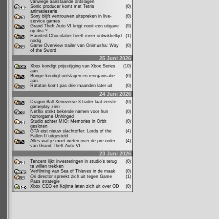
vanwege aanstaande ontslagen
Sonic producer komt met Tetris
(0)
animatieserie
Sony blijft vertrouwen uitspreken in live-
(0)
service games
Grand Theft Auto VI krijgt nooit een uitgave
(9)
op disc?
Haunted Chocolatier heeft meer ontwikkeltijd
(1)
nodig
Game Overview trailer van Onimusha: Way
(0)
of the Sword
25 Juni 2026
Xbox kondigt prijsstijging van Xbox Series
(10)
aan
Bungie kondigt ontslagen en reorganisatie
(0)
aan
Ratatan komt pas drie maanden later uit
(0)
24 Juni 2026
Dragon Ball Xenoverse 3 trailer laat eerste
(0)
gameplay zien
Netflix strikt bekende namen voor hun
(0)
horrorgame Unhinged
Studio achter MIO: Memories in Orbit
(0)
gesloten
GTA eist nieuw slachtoffer: Lords of the
(4)
Fallen II uitgesteld
Alles wat je moet weten over de pre-order
(4)
van Grand Theft Auto VI
23 Juni 2026
Tencent lijkt investeringen in studio's terug
(0)
te willen trekken
Verfilming van Sea of Thieves in de maak
(0)
Ori director spreekt zich uit tegen Game
(1)
Pass strategie
Xbox CEO en Kojima laten zich uit over OD
(0)