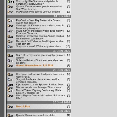
Xbox volgt PlayStation met digital-only,
(8)
komen met Disc2Digital?
Quantic Dream ontkent problemen rondom
(0)
Star Wars Eclipse
PlayStation Plus games voor juli bekend
(0)
01 Juli 2026
PlayStation 3 en PlayStation Vita Stores
(4)
sluiten hun deuren
Ontslagen bij IO Interactive nadat Microsoft
(0)
financiering terugtrekt
Mario Kart World update voegt twee nieuwe
(0)
Knockout Tours toe
Microsoft overweegt sluiting Arkane Studios
(2)
en annuleren van Blade?
Resident Evil 2 director heeft bijzonder idee
(0)
voor spin-off
Sony stopt vanaf 2028 met fysieke discs
(16)
30 Juni 2026
State of Decay studio gaat mogelijk gesloten
(3)
worden
Splatoon Raiders Direct leert ons alles over
(0)
de game
Gamed Gamekalender Juli 2026
(1)
29 Juni 2026
Xbox pauzeert nieuwe third-party deals voor
(2)
Game Pass?
Sony wil hardware niet met aanzienlijke
(6)
verliezen verkopen
Kijk morgen naar de Splatoon Raiders Direct
(0)
Nieuwe details van Stranger Than Heaven
(2)
Marvel Tokon: Fighting Souls voegt Blade,
(0)
Loki en Deadpool toe
Virtua Fighter Crossroads onthult ‘Bakunawa
(0)
Killer’
28 Juni 2026
Deer & Boy
(0)
27 Juni 2026
Quantic Dream medewerkers staken
(1)