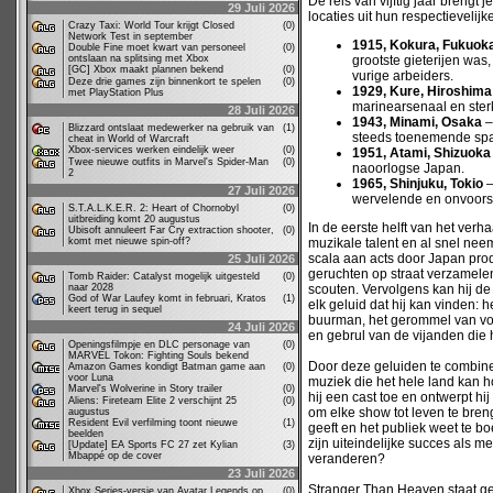
De reis van vijftig jaar brengt 
29 Juli 2026
locaties uit hun respectievelijk
Crazy Taxi: World Tour krijgt Closed
(0)
Network Test in september
1915, Kokura, Fukuok
Double Fine moet kwart van personeel
(0)
ontslaan na splitsing met Xbox
grootste gieterijen was
[GC] Xbox maakt plannen bekend
(0)
vurige arbeiders.
Deze drie games zijn binnenkort te spelen
(0)
1929, Kure, Hiroshima
met PlayStation Plus
marinearsenaal en ster
28 Juli 2026
1943, Minami, Osaka
–
Blizzard ontslaat medewerker na gebruik van
(1)
steeds toenemende spa
cheat in World of Warcraft
Xbox-services werken eindelijk weer
(0)
1951, Atami, Shizuoka
Twee nieuwe outfits in Marvel's Spider-Man
(0)
naoorlogse Japan.
2
1965, Shinjuku, Tokio
–
27 Juli 2026
wervelende en onvoors
S.T.A.L.K.E.R. 2: Heart of Chornobyl
(0)
uitbreiding komt 20 augustus
In de eerste helft van het ver
Ubisoft annuleert Far Cry extraction shooter,
(0)
komt met nieuwe spin-off?
muzikale talent en al snel nee
scala aan acts door Japan pro
25 Juli 2026
geruchten op straat verzamele
Tomb Raider: Catalyst mogelijk uitgesteld
(0)
naar 2028
scouten. Vervolgens kan hij de
God of War Laufey komt in februari, Kratos
(1)
elk geluid dat hij kan vinden: 
keert terug in sequel
buurman, het gerommel van voor
24 Juli 2026
en gebrul van de vijanden die hi
Openingsfilmpje en DLC personage van
(0)
MARVEL Tokon: Fighting Souls bekend
Door deze geluiden te combin
Amazon Games kondigt Batman game aan
(0)
voor Luna
muziek die het hele land kan hor
Marvel's Wolverine in Story trailer
(0)
hij een cast toe en ontwerpt hij
Aliens: Fireteam Elite 2 verschijnt 25
(0)
om elke show tot leven te breng
augustus
Resident Evil verfilming toont nieuwe
(1)
geeft en het publiek weet te b
beelden
zijn uiteindelijke succes als m
[Update] EA Sports FC 27 zet Kylian
(3)
Mbappé op de cover
veranderen?
23 Juli 2026
Stranger Than Heaven staat ge
Xbox Series-versie van Avatar Legends op
(0)