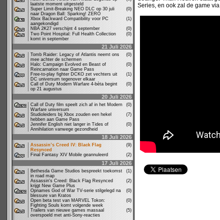
laatste moment uitgesteld
Series, en ook zal de game via
Super Limit-Breaking NEO DLC op 30 juli
(0)
naar Dragon Ball: Sparking! ZERO
Xbox Backward Compatibility voor PC
(1)
aangekondigd
NBA 2K27 verschijnt 4 september
(0)
Two Point Hospital: Full Health Collection
(0)
komt in september
21 Juli 2026
Tomb Raider: Legacy of Atlantis neemt ons
(0)
mee achter de schermen
Halo: Campaign Evolved en Beast of
(0)
Reincarnation naar Game Pass
Free-to-play fighter DCKO zet vechters uit
(1)
DC universum tegenover elkaar
Call of Duty Modern Warfare 4-bèta begint
(0)
op 21 augustus
20 Juli 2026
Call of Duty film speelt zich af in het Modern
(0)
Warfare universum
Studioleiders bij Xbox zouden een hekel
(7)
hebben aan Game Pass
Jennifer English niet langer in Tides of
(0)
Annihilation vanwege gezondheid
18 Juli 2026
Assassin’s Creed IV: Black Flag
(9)
Resynced
Final Fantasy XIV Mobile geannuleerd
(2)
17 Juli 2026
Bethesda Game Studios bespreekt toekomst
(1)
in road map
Assassin's Creed: Black Flag Resynced
(2)
krijgt New Game Plus
Opnames God of War TV-serie stilgelegd na
(0)
blessure van Kratos
Open beta test van MARVEL Tokon:
(0)
Fighting Souls komt volgende week
Trailers van nieuwe games massaal
(5)
overspoeld met anti-Sony-reacties