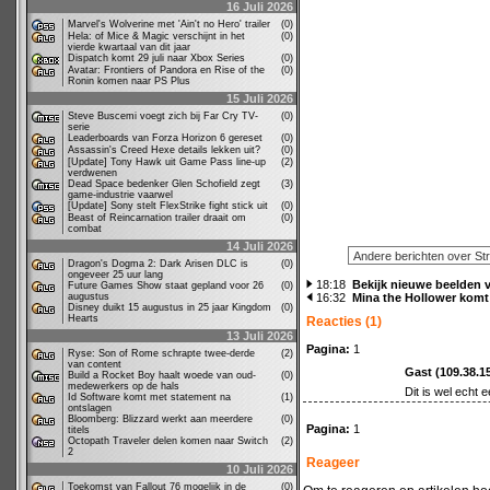
16 Juli 2026
Marvel's Wolverine met 'Ain't no Hero' trailer
(0)
Hela: of Mice & Magic verschijnt in het
(0)
vierde kwartaal van dit jaar
Dispatch komt 29 juli naar Xbox Series
(0)
Avatar: Frontiers of Pandora en Rise of the
(0)
Ronin komen naar PS Plus
15 Juli 2026
Steve Buscemi voegt zich bij Far Cry TV-
(0)
serie
Leaderboards van Forza Horizon 6 gereset
(0)
Assassin's Creed Hexe details lekken uit?
(0)
[Update] Tony Hawk uit Game Pass line-up
(2)
verdwenen
Dead Space bedenker Glen Schofield zegt
(3)
game-industrie vaarwel
[Update] Sony stelt FlexStrike fight stick uit
(0)
Beast of Reincarnation trailer draait om
(0)
combat
14 Juli 2026
Dragon's Dogma 2: Dark Arisen DLC is
(0)
ongeveer 25 uur lang
18:18
Bekijk nieuwe beelden v
Future Games Show staat gepland voor 26
(0)
augustus
16:32
Mina the Hollower komt 
Disney duikt 15 augustus in 25 jaar Kingdom
(0)
Hearts
Reacties (1)
13 Juli 2026
Pagina:
1
Ryse: Son of Rome schrapte twee-derde
(2)
van content
Gast (109.38.1
Build a Rocket Boy haalt woede van oud-
(0)
medewerkers op de hals
Dit is wel echt e
Id Software komt met statement na
(1)
ontslagen
Bloomberg: Blizzard werkt aan meerdere
(0)
Pagina:
1
titels
Octopath Traveler delen komen naar Switch
(2)
2
Reageer
10 Juli 2026
Toekomst van Fallout 76 mogelijk in de
(0)