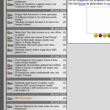
Om te reageren op artikelen hoe
problemen
Om het
forum
te gebruiken is
re
Ghost of Tsushima: Legends anime met
(0)
Character Art teaser trailer
09 Juli 2026
Dragon Ball Xenoverse 3 toont gameplay
(0)
id Software krimpt in tot ondersteunende
(6)
studio?
Obsidian annuleert Avowed 2 en komt met
(0)
nieuwe Fallout?
08 Juli 2026
Mario Kart Tour sluit servers en is niet offline
(0)
te spelen
Capcom werkt aan nieuwe Dead Rising?
(3)
Toys for Bob deelt nieuwe details over
(0)
Spyro: A Realm Beyond
Bloomberg: Microsoft plant meer Xbox-
(0)
exclusives
Nintendo Switch Online voegt deze GBA
(0)
games toe
07 Juli 2026
Psychologische horrorgame Flesh & Wire
(0)
toont nieuwe beelden
Ingrijpende herzieningen gepland bij ZeniMax
(0)
State of Decay 3 mogelijk niet langer naar
(3)
Game Pass
IO Interactive werkt onafhankelijk door aan
(0)
Project Fantasy
06 Juli 2026
Nintendo haalt Switch-modellen medio
(1)
februari 2027 uit de Europese handel
Xbox ontslaat 3.200 werknemers en stoot
(0)
vijf studio's af
04 Juli 2026
007 First Light
(3)
02 Juli 2026
Nieuwe Metroid in de maak onder de naam
(2)
Ravenous?