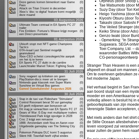
Orpheus (door Snoop 
Deze games komen binnenkort naar Game
(0)
Tae Matsumoto (door M
Pass
Attack on Titan 3 komt in december
(0)
Suzy Day (door Tori Kel
Xbox’s ‘disc to digital’ feature komt mogelijk
(2)
Heigo Yashima (door Ak
deze maand
Kiyoshi Otsuru (door T
03 Augustus 2026
Takashi (door Satoshi F
Ultimate Team centraal in EA Sports FC 27
(0)
The Veiled Stranger (d
trailer
Keiko Shirai (door Ado)
Fire Emblem: Fortune's Weave krijgt morgen
(0)
een Direct-presentatie
Genzo Iwaki (door Bunt
01 Augustus 2026
- Opmerking: “In Stran
Sugawara. SEGA ontving
Ubisoft stopt met NFT-game Champions
(0)
Tactics
Toei Company, Ltd. – d
GTA-rivaal Last Sentinel mogelijk
(0)
waaronder Battles With
geannuleerd
Xbox-CEO schetst consolegerichte aanpak
(0)
CG-personageontwerp op 
om het tij te keren
EA Sports FC 27 duikt in de carrière
(0)
Stranger Than Heaven is een act
Launchtrailer Marvel Tokon: Fighting Souls
(0)
afspeelt en draait om mannen z
31 Juli 2026
Om te overleven gebruiken ze e
Sony reageert op kritieken om geen
(9)
het moderne Japan.
PlayStation-discs meer uit te brengen
Nintendo gaat klassiek met Super Mario
(0)
Sunshine en Virtual Boy games
Het verhaal begint in San Fra
Gamed Gamekalender Augustus 2026
(3)
aan boord sluipt van een myst
30 Juli 2026
moeder en een Amerikaanse vad
Stap in de taxi van Rideshare “Stimulator”
(0)
volledig alleen is besluit hij 
Control Resonant bevat 50 uur gameplay
(0)
geboorteplaats van zijn moeder 
EA geeft miljoenen aan bonussen uit
(4)
Verenigde Staten accepteren, 
Dit mag je verwachten van EA Sports FC 27
(0)
Gears of War: E-Day met multiplayer trailers
(2)
Thimbleweed Park krijgt opvolger in 2028
(0)
Met niets anders dan het shirt d
Croc 2 krijgt een remaster
(4)
de Stille Oceaan allesbehalve e
1666: Amsterdam stelt Noa en Aaron voor
(0)
leven voorgoed zal veranderen
Uitgebreide gameplay van The Sinking City
(0)
2
waar zullen de jaren hem naar
Pokemon Pokopia DLC komt 5 augustus
(0)
Silent Hill: Townfall heeft vijftal eindes
(0)