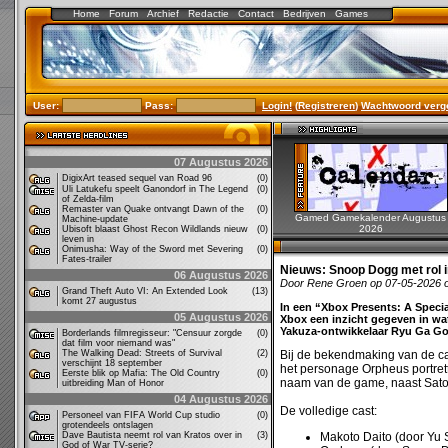
Home
Forum
Archief
Redactie
Contact
Bedrijven
Games
User:
Pass:
Login!
(
Registreren
)
Wachtwoord verg
07 Augustus 2026
DigixArt teased sequel van Road 96
(0)
Uli Latukefu speelt Ganondorf in The Legend
(0)
of Zelda-film
Remaster van Quake ontvangt Dawn of the
(0)
Gamed Gamekalender Augustus
Machine-update
2026
Ubisoft blaast Ghost Recon Wildlands nieuw
(0)
leven in
Onimusha: Way of the Sword met Severing
(0)
Fates-trailer
Nieuws:
Snoop Dogg met rol 
06 Augustus 2026
Door Rene Groen op 07-05-2026 
Grand Theft Auto VI: An Extended Look
(13)
komt 27 augustus
In een “Xbox Presents: A Speci
05 Augustus 2026
Xbox een inzicht gegeven in w
Yakuza-ontwikkelaar Ryu Ga Go
Borderlands filmregisseur: "Censuur zorgde
(0)
dat film voor niemand was"
The Walking Dead: Streets of Survival
(2)
Bij de bekendmaking van de ca
verschijnt 18 september
het personage Orpheus portrett
Eerste blik op Mafia: The Old Country
(0)
naam van de game, naast Satosh
uitbreiding Man of Honor
04 Augustus 2026
De volledige cast:
Personeel van FIFA World Cup studio
(0)
grotendeels ontslagen
Dave Bautista neemt rol van Kratos over in
(3)
Makoto Daito (door Yu 
God of War TV-serie?