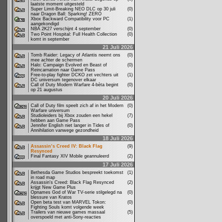
laatste moment uitgesteld
Super Limit-Breaking NEO DLC op 30 juli
(0)
naar Dragon Ball: Sparking! ZERO
Xbox Backward Compatibility voor PC
(1)
aangekondigd
NBA 2K27 verschijnt 4 september
(0)
Two Point Hospital: Full Health Collection
(0)
komt in september
21 Juli 2026
Tomb Raider: Legacy of Atlantis neemt ons
(0)
mee achter de schermen
Halo: Campaign Evolved en Beast of
(0)
Reincarnation naar Game Pass
Free-to-play fighter DCKO zet vechters uit
(1)
DC universum tegenover elkaar
Call of Duty Modern Warfare 4-bèta begint
(0)
op 21 augustus
20 Juli 2026
Call of Duty film speelt zich af in het Modern
(0)
Warfare universum
Studioleiders bij Xbox zouden een hekel
(7)
hebben aan Game Pass
Jennifer English niet langer in Tides of
(0)
Annihilation vanwege gezondheid
18 Juli 2026
Assassin’s Creed IV: Black Flag
(9)
Resynced
Final Fantasy XIV Mobile geannuleerd
(2)
17 Juli 2026
Bethesda Game Studios bespreekt toekomst
(1)
in road map
Assassin's Creed: Black Flag Resynced
(2)
krijgt New Game Plus
Opnames God of War TV-serie stilgelegd na
(0)
blessure van Kratos
Open beta test van MARVEL Tokon:
(0)
Fighting Souls komt volgende week
Trailers van nieuwe games massaal
(5)
overspoeld met anti-Sony-reacties