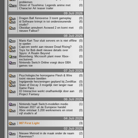
problemen
Ghost of Tsushima: Legends anime met
(0)
Character Art teaser trailer
09 Juli 2026
Dragon Ball Xenoverse 3 toont gameplay
(0)
id Software krimpt in tot ondersteunende
(6)
studio?
Obsidian annuleert Avowed 2 en komt met
(0)
nieuwe Fallout?
08 Juli 2026
Mario Kart Tour sluit servers en is niet offline
(0)
te spelen
Capcom werkt aan nieuwe Dead Rising?
(3)
Toys for Bob deelt nieuwe details over
(0)
Spyro: A Realm Beyond
Bloomberg: Microsoft plant meer Xbox-
(0)
exclusives
Nintendo Switch Online voegt deze GBA
(0)
games toe
07 Juli 2026
Psychologische horrorgame Flesh & Wire
(0)
toont nieuwe beelden
Ingrijpende herzieningen gepland bij ZeniMax
(0)
State of Decay 3 mogelijk niet langer naar
(3)
Game Pass
IO Interactive werkt onafhankelijk door aan
(0)
Project Fantasy
06 Juli 2026
Nintendo haalt Switch-modellen medio
(1)
februari 2027 uit de Europese handel
Xbox ontslaat 3.200 werknemers en stoot
(0)
vijf studio's af
04 Juli 2026
007 First Light
(3)
02 Juli 2026
Nieuwe Metroid in de maak onder de naam
(2)
Ravenous?