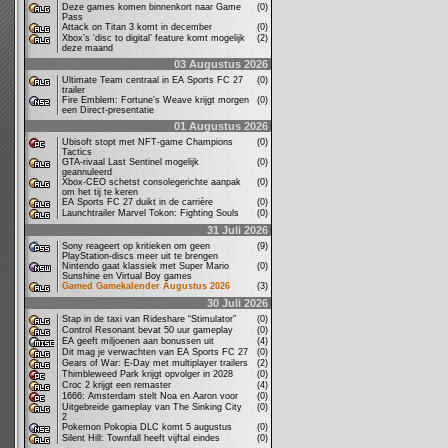
Deze games komen binnenkort naar Game
(0)
Pass
Attack on Titan 3 komt in december
(0)
Xbox’s ‘disc to digital’ feature komt mogelijk
(2)
deze maand
03 Augustus 2026
Ultimate Team centraal in EA Sports FC 27
(0)
trailer
Fire Emblem: Fortune's Weave krijgt morgen
(0)
een Direct-presentatie
01 Augustus 2026
Ubisoft stopt met NFT-game Champions
(0)
Tactics
GTA-rivaal Last Sentinel mogelijk
(0)
geannuleerd
Xbox-CEO schetst consolegerichte aanpak
(0)
om het tij te keren
EA Sports FC 27 duikt in de carrière
(0)
Launchtrailer Marvel Tokon: Fighting Souls
(0)
31 Juli 2026
Sony reageert op kritieken om geen
(9)
PlayStation-discs meer uit te brengen
Nintendo gaat klassiek met Super Mario
(0)
Sunshine en Virtual Boy games
Gamed Gamekalender Augustus 2026
(3)
30 Juli 2026
Stap in de taxi van Rideshare “Stimulator”
(0)
Control Resonant bevat 50 uur gameplay
(0)
EA geeft miljoenen aan bonussen uit
(4)
Dit mag je verwachten van EA Sports FC 27
(0)
Gears of War: E-Day met multiplayer trailers
(2)
Thimbleweed Park krijgt opvolger in 2028
(0)
Croc 2 krijgt een remaster
(4)
1666: Amsterdam stelt Noa en Aaron voor
(0)
Uitgebreide gameplay van The Sinking City
(0)
2
Pokemon Pokopia DLC komt 5 augustus
(0)
Silent Hill: Townfall heeft vijftal eindes
(0)