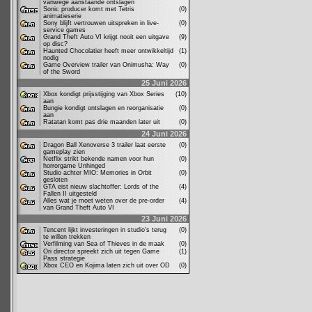
vanwege aanstaande ontslagen
Sonic producer komt met Tetris
(0)
animatieserie
Sony blijft vertrouwen uitspreken in live-
(0)
service games
Grand Theft Auto VI krijgt nooit een uitgave
(9)
op disc?
Haunted Chocolatier heeft meer ontwikkeltijd
(1)
nodig
Game Overview trailer van Onimusha: Way
(0)
of the Sword
25 Juni 2026
Xbox kondigt prijsstijging van Xbox Series
(10)
aan
Bungie kondigt ontslagen en reorganisatie
(0)
aan
Ratatan komt pas drie maanden later uit
(0)
24 Juni 2026
Dragon Ball Xenoverse 3 trailer laat eerste
(0)
gameplay zien
Netflix strikt bekende namen voor hun
(0)
horrorgame Unhinged
Studio achter MIO: Memories in Orbit
(0)
gesloten
GTA eist nieuw slachtoffer: Lords of the
(4)
Fallen II uitgesteld
Alles wat je moet weten over de pre-order
(4)
van Grand Theft Auto VI
23 Juni 2026
Tencent lijkt investeringen in studio's terug
(0)
te willen trekken
Verfilming van Sea of Thieves in de maak
(0)
Ori director spreekt zich uit tegen Game
(1)
Pass strategie
Xbox CEO en Kojima laten zich uit over OD
(0)