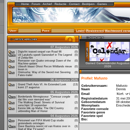
Home
Forum
Archief
Redactie
Contact
Bedrijven
Games
User:
Pass:
Login!
(
Registreren
)
Wachtwoord verg
07 Augustus 2026
DigixArt teased sequel van Road 96
(0)
Uli Latukefu speelt Ganondorf in The Legend
(0)
of Zelda-film
Remaster van Quake ontvangt Dawn of the
(0)
Gamed Gamekalender Augustus
Machine-update
2026
Ubisoft blaast Ghost Recon Wildlands nieuw
(0)
leven in
Onimusha: Way of the Sword met Severing
(0)
Fates-trailer
Profiel: Mafusto
06 Augustus 2026
Grand Theft Auto VI: An Extended Look
(13)
Gebruikersnaam:
Mafusto
komt 27 augustus
Naam
Dennis
05 Augustus 2026
Email
Borderlands filmregisseur: "Censuur zorgde
(0)
Registratiedatum
31 mei 2
dat film voor niemand was"
Geboortedatum
08 oktobe
The Walking Dead: Streets of Survival
(2)
Woonplaats
Ensched
verschijnt 18 september
Eerste blik op Mafia: The Old Country
(0)
Favoriete console
uitbreiding Man of Honor
Favoriete genre
04 Augustus 2026
Favoriete spel
Bio:
Personeel van FIFA World Cup studio
(0)
grotendeels ontslagen
Dave Bautista neemt rol van Kratos over in
(3)
God of War TV-serie?