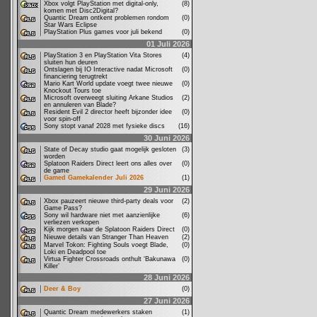
Xbox volgt PlayStation met digital-only,
(8)
komen met Disc2Digital?
Quantic Dream ontkent problemen rondom
(0)
Star Wars Eclipse
PlayStation Plus games voor juli bekend
(0)
01 Juli 2026
PlayStation 3 en PlayStation Vita Stores
(4)
sluiten hun deuren
Ontslagen bij IO Interactive nadat Microsoft
(0)
financiering terugtrekt
Mario Kart World update voegt twee nieuwe
(0)
Knockout Tours toe
Microsoft overweegt sluiting Arkane Studios
(2)
en annuleren van Blade?
Resident Evil 2 director heeft bijzonder idee
(0)
voor spin-off
Sony stopt vanaf 2028 met fysieke discs
(16)
30 Juni 2026
State of Decay studio gaat mogelijk gesloten
(3)
worden
Splatoon Raiders Direct leert ons alles over
(0)
de game
Gamed Gamekalender Juli 2026
(1)
29 Juni 2026
Xbox pauzeert nieuwe third-party deals voor
(2)
Game Pass?
Sony wil hardware niet met aanzienlijke
(6)
verliezen verkopen
Kijk morgen naar de Splatoon Raiders Direct
(0)
Nieuwe details van Stranger Than Heaven
(2)
Marvel Tokon: Fighting Souls voegt Blade,
(0)
Loki en Deadpool toe
Virtua Fighter Crossroads onthult ‘Bakunawa
(0)
Killer’
28 Juni 2026
Deer & Boy
(0)
27 Juni 2026
Quantic Dream medewerkers staken
(1)