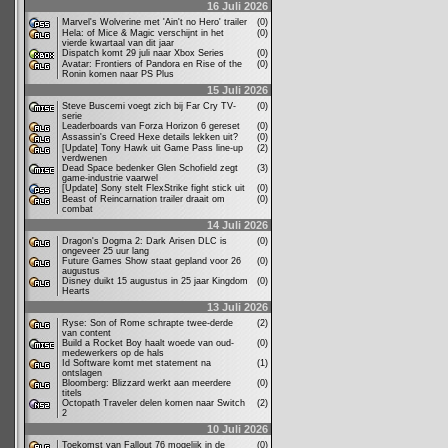
16 Juli 2026
Marvel's Wolverine met 'Ain't no Hero' trailer
(0)
Hela: of Mice & Magic verschijnt in het
(0)
vierde kwartaal van dit jaar
Dispatch komt 29 juli naar Xbox Series
(0)
Avatar: Frontiers of Pandora en Rise of the
(0)
Ronin komen naar PS Plus
15 Juli 2026
Steve Buscemi voegt zich bij Far Cry TV-
(0)
serie
Leaderboards van Forza Horizon 6 gereset
(0)
Assassin's Creed Hexe details lekken uit?
(0)
[Update] Tony Hawk uit Game Pass line-up
(2)
verdwenen
Dead Space bedenker Glen Schofield zegt
(3)
game-industrie vaarwel
[Update] Sony stelt FlexStrike fight stick uit
(0)
Beast of Reincarnation trailer draait om
(0)
combat
14 Juli 2026
Dragon's Dogma 2: Dark Arisen DLC is
(0)
ongeveer 25 uur lang
Future Games Show staat gepland voor 26
(0)
augustus
Disney duikt 15 augustus in 25 jaar Kingdom
(0)
Hearts
13 Juli 2026
Ryse: Son of Rome schrapte twee-derde
(2)
van content
Build a Rocket Boy haalt woede van oud-
(0)
medewerkers op de hals
Id Software komt met statement na
(1)
ontslagen
Bloomberg: Blizzard werkt aan meerdere
(0)
titels
Octopath Traveler delen komen naar Switch
(2)
2
10 Juli 2026
Toekomst van Fallout 76 mogelijk in de
(0)