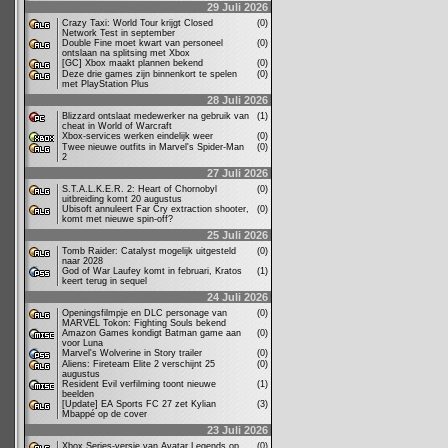
29 Juli 2026
Crazy Taxi: World Tour krijgt Closed
(0)
Network Test in september
Double Fine moet kwart van personeel
(0)
ontslaan na splitsing met Xbox
[GC] Xbox maakt plannen bekend
(0)
Deze drie games zijn binnenkort te spelen
(0)
met PlayStation Plus
28 Juli 2026
Blizzard ontslaat medewerker na gebruik van
(1)
cheat in World of Warcraft
Xbox-services werken eindelijk weer
(0)
Twee nieuwe outfits in Marvel's Spider-Man
(0)
2
27 Juli 2026
S.T.A.L.K.E.R. 2: Heart of Chornobyl
(0)
uitbreiding komt 20 augustus
Ubisoft annuleert Far Cry extraction shooter,
(0)
komt met nieuwe spin-off?
25 Juli 2026
Tomb Raider: Catalyst mogelijk uitgesteld
(0)
naar 2028
God of War Laufey komt in februari, Kratos
(1)
keert terug in sequel
24 Juli 2026
Openingsfilmpje en DLC personage van
(0)
MARVEL Tokon: Fighting Souls bekend
Amazon Games kondigt Batman game aan
(0)
voor Luna
Marvel's Wolverine in Story trailer
(0)
Aliens: Fireteam Elite 2 verschijnt 25
(0)
augustus
Resident Evil verfilming toont nieuwe
(1)
beelden
[Update] EA Sports FC 27 zet Kylian
(3)
Mbappé op de cover
23 Juli 2026
Xbox Series-versie van Avatar Legends op
(0)