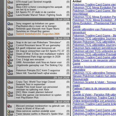
Artikel
GTA-rivaal Last Sentinel mogelijk
(0)
Pokémon Trading Card Game viert 
geannuleerd
Xbox-CEO schetst consolegerichte aanpak
(0)
Pokemon TCG Mega Evolution Perf
om het tij te keren
Pokémon Trading Card Game: Meg
EA Sports FC 27 duikt in de carrière
(0)
beschikbaar
Launchtrailer Marvel Tokon: Fighting Souls
(0)
Pokemon TCG Mega Evolution Perf
31 Juli 2026
Pokémon TCG: Mega Evolution - A
Mega Evolution - Phantasmal Fla
Sony reageert op kritieken om geen
(9)
Game
PlayStation-discs meer uit te brengen
Nintendo gaat klassiek met Super Mario
(0)
Eerste uitbreiding van Pokemon T
Sunshine en Virtual Boy games
binnenkort
Gamed Gamekalender Augustus 2026
(3)
Pokemon Trading Card Game - Bla
30 Juli 2026
Pokemon TCG uitbreiding Journey 
Nieuwe Pokemon TCG uitbreiding 
Stap in de taxi van Rideshare “Stimulator”
(0)
Pokemon TCG uitbreiding Journey
Control Resonant bevat 50 uur gameplay
(0)
Pokemon fans pakken wereldrecord
EA geeft miljoenen aan bonussen uit
(4)
Pokémon wil met TCG-unboxing ee
Dit mag je verwachten van EA Sports FC 27
(0)
Gears of War: E-Day met multiplayer trailers
(2)
Pokemon TCG-uitbreiding Prismati
Thimbleweed Park krijgt opvolger in 2028
(0)
Pokémon Trading Card Game uitbr
Croc 2 krijgt een remaster
(4)
Stellar Crown is de nieuwste uitb
1666: Amsterdam stelt Noa en Aaron voor
(0)
Game
Uitgebreide gameplay van The Sinking City
(0)
Japanse houtsnedekunst vormt in
2
uitbreiding
Pokemon Pokopia DLC komt 5 augustus
(0)
Pokémon TCG-uitbreiding Temporal
Silent Hill: Townfall heeft vijftal eindes
(0)
Nieuwe Pokémon maken hun debuut 
29 Juli 2026
Masquerade
Crazy Taxi: World Tour krijgt Closed
(0)
Pokémon Scarlet & Violet - Tempor
Network Test in september
maart
Double Fine moet kwart van personeel
(0)
Paldean Fates is de nieuwste uitb
ontslaan na splitsing met Xbox
Game
[GC] Xbox maakt plannen bekend
(0)
Scarlet & Violet - Paradox Rift-ui
Deze drie games zijn binnenkort te spelen
(0)
Nieuwste Pokémon Trading Card G
met PlayStation Plus
Online tentoonstelling zet artwork
28 Juli 2026
Pokémon Trading Card Game krijg
Blizzard ontslaat medewerker na gebruik van
(1)
uitbreiding
cheat in World of Warcraft
Pokémon Trading Card Game-uitbre
Xbox-services werken eindelijk weer
(0)
Pokemon Trading Card Game Live 
Twee nieuwe outfits in Marvel's Spider-Man
(0)