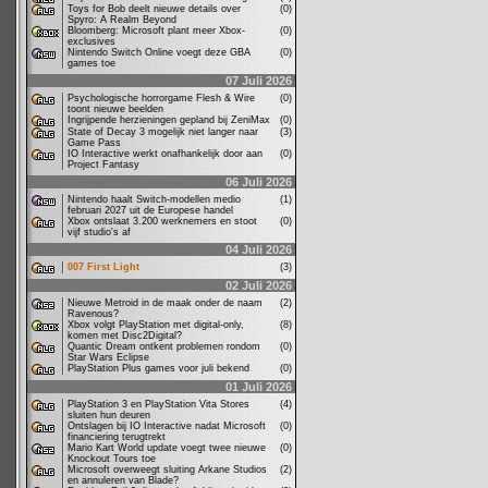
Toys for Bob deelt nieuwe details over
(0)
Spyro: A Realm Beyond
Bloomberg: Microsoft plant meer Xbox-
(0)
exclusives
Nintendo Switch Online voegt deze GBA
(0)
games toe
07 Juli 2026
Psychologische horrorgame Flesh & Wire
(0)
toont nieuwe beelden
Ingrijpende herzieningen gepland bij ZeniMax
(0)
State of Decay 3 mogelijk niet langer naar
(3)
Game Pass
IO Interactive werkt onafhankelijk door aan
(0)
Project Fantasy
06 Juli 2026
Nintendo haalt Switch-modellen medio
(1)
februari 2027 uit de Europese handel
Xbox ontslaat 3.200 werknemers en stoot
(0)
vijf studio's af
04 Juli 2026
007 First Light
(3)
02 Juli 2026
Nieuwe Metroid in de maak onder de naam
(2)
Ravenous?
Xbox volgt PlayStation met digital-only,
(8)
komen met Disc2Digital?
Quantic Dream ontkent problemen rondom
(0)
Star Wars Eclipse
PlayStation Plus games voor juli bekend
(0)
01 Juli 2026
PlayStation 3 en PlayStation Vita Stores
(4)
sluiten hun deuren
Ontslagen bij IO Interactive nadat Microsoft
(0)
financiering terugtrekt
Mario Kart World update voegt twee nieuwe
(0)
Knockout Tours toe
Microsoft overweegt sluiting Arkane Studios
(2)
en annuleren van Blade?