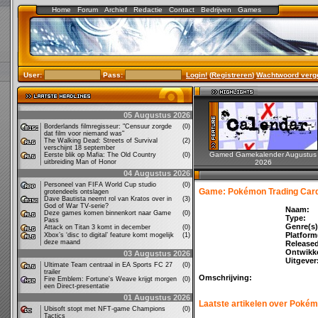
Home
Forum
Archief
Redactie
Contact
Bedrijven
Games
User:
Pass:
Login!
(
Registreren
)
Wachtwoord verg
05 Augustus 2026
Borderlands filmregisseur: "Censuur zorgde
(0)
dat film voor niemand was"
The Walking Dead: Streets of Survival
(2)
verschijnt 18 september
Gamed Gamekalender Augustus
Eerste blik op Mafia: The Old Country
(0)
uitbreiding Man of Honor
2026
04 Augustus 2026
Personeel van FIFA World Cup studio
(0)
Game: Pokémon Trading Car
grotendeels ontslagen
Dave Bautista neemt rol van Kratos over in
(3)
God of War TV-serie?
Naam:
Deze games komen binnenkort naar Game
(0)
Type:
Pass
Genre(s)
Attack on Titan 3 komt in december
(0)
Platform
Xbox’s ‘disc to digital’ feature komt mogelijk
(1)
deze maand
Release
Ontwikke
03 Augustus 2026
Uitgever
Ultimate Team centraal in EA Sports FC 27
(0)
trailer
Omschrijving:
Fire Emblem: Fortune's Weave krijgt morgen
(0)
een Direct-presentatie
01 Augustus 2026
Laatste artikelen over Poké
Ubisoft stopt met NFT-game Champions
(0)
Tactics