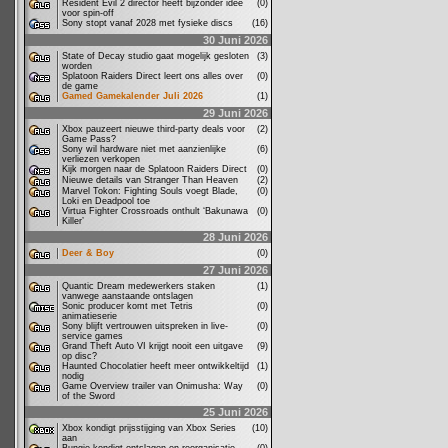
Resident Evil 2 director heeft bijzonder idee
(0)
voor spin-off
Sony stopt vanaf 2028 met fysieke discs
(16)
30 Juni 2026
State of Decay studio gaat mogelijk gesloten
(3)
worden
Splatoon Raiders Direct leert ons alles over
(0)
de game
Gamed Gamekalender Juli 2026
(1)
29 Juni 2026
Xbox pauzeert nieuwe third-party deals voor
(2)
Game Pass?
Sony wil hardware niet met aanzienlijke
(6)
verliezen verkopen
Kijk morgen naar de Splatoon Raiders Direct
(0)
Nieuwe details van Stranger Than Heaven
(2)
Marvel Tokon: Fighting Souls voegt Blade,
(0)
Loki en Deadpool toe
Virtua Fighter Crossroads onthult ‘Bakunawa
(0)
Killer’
28 Juni 2026
Deer & Boy
(0)
27 Juni 2026
Quantic Dream medewerkers staken
(1)
vanwege aanstaande ontslagen
Sonic producer komt met Tetris
(0)
animatieserie
Sony blijft vertrouwen uitspreken in live-
(0)
service games
Grand Theft Auto VI krijgt nooit een uitgave
(9)
op disc?
Haunted Chocolatier heeft meer ontwikkeltijd
(1)
nodig
Game Overview trailer van Onimusha: Way
(0)
of the Sword
25 Juni 2026
Xbox kondigt prijsstijging van Xbox Series
(10)
aan