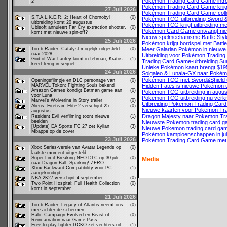
Pokémon Trading Card Game introd
2
Pokémon Trading Card Game krijg
27 Juli 2026
Pokémon Trading Card Game-colle
S.T.A.L.K.E.R. 2: Heart of Chornobyl
(0)
Pokémon TCG-uitbreiding Sword & S
uitbreiding komt 20 augustus
Pokémon TCG krijgt uitbreiding me
Ubisoft annuleert Far Cry extraction shooter,
(0)
Pokémon Card Game ontvangt nie
komt met nieuwe spin-off?
Nieuw spelmechanisme Battle St
25 Juli 2026
Pokémon krijgt bordspel met Batt
Tomb Raider: Catalyst mogelijk uitgesteld
(0)
Meer Galarian Pokémon in nieuwe 
naar 2028
Uitbreiding voor Pokémon Trading
God of War Laufey komt in februari, Kratos
(1)
Trading Card Game-uitbreiding Su
keert terug in sequel
Unieke Pokémon kaart brengt $19
24 Juli 2026
Solgaleo & Lunala-GX naar Poké
Pokémon TCG met Sword&Shield ui
Openingsfilmpje en DLC personage van
(0)
MARVEL Tokon: Fighting Souls bekend
Hidden Fates is nieuwe Pokémon u
Amazon Games kondigt Batman game aan
(0)
Pokemon TCG uitbreiding in augu
voor Luna
Pokemon TCG uitbreiding nu verkr
Marvel's Wolverine in Story trailer
(0)
Uitbreiding Pokemon Trading Car
Aliens: Fireteam Elite 2 verschijnt 25
(0)
Nieuwe kaarten voor Pokemon Tr
augustus
Dragon Majesty naar Pokemon Tr
Resident Evil verfilming toont nieuwe
(1)
beelden
Nieuwste Pokemon trading card ga
[Update] EA Sports FC 27 zet Kylian
(3)
Nieuwe Pokemon trading card game
Mbappé op de cover
Pokémon kampioenschappen in jul
23 Juli 2026
Pokémon Trading Card Game met u
Xbox Series-versie van Avatar Legends op
(0)
laatste moment uitgesteld
Super Limit-Breaking NEO DLC op 30 juli
(0)
Media
naar Dragon Ball: Sparking! ZERO
Xbox Backward Compatibility voor PC
(1)
aangekondigd
NBA 2K27 verschijnt 4 september
(0)
Two Point Hospital: Full Health Collection
(0)
komt in september
21 Juli 2026
Tomb Raider: Legacy of Atlantis neemt ons
(0)
mee achter de schermen
Halo: Campaign Evolved en Beast of
(0)
Reincarnation naar Game Pass
Free-to-play fighter DCKO zet vechters uit
(1)