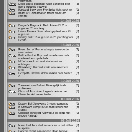
verdwenen
Dead Space bedenker Glen Schofield zegt
(3)
game-industrie vaarwel
[Update] Sony stelt FlexStrike fight stick uit
(0)
Beast of Reincarnation trailer draait om
(0)
combat
14 Juli 2026
Dragon's Dogma 2: Dark Arisen DLC is
(0)
ongeveer 25 uur lang
Future Games Show staat gepland voor 26
(0)
augustus
Disney duikt 15 augustus in 25 jaar Kingdom
(0)
Hearts
13 Juli 2026
Ryse: Son of Rome schrapte twee-derde
(2)
van content
Build a Rocket Boy haalt woede van oud-
(0)
medewerkers op de hals
Id Software komt met statement na
(1)
ontslagen
Bloomberg: Blizzard werkt aan meerdere
(0)
titels
Octopath Traveler delen komen naar Switch
(2)
2
10 Juli 2026
Toekomst van Fallout 76 mogelijk in de
(0)
problemen
Ghost of Tsushima: Legends anime met
(0)
Character Art teaser trailer
09 Juli 2026
Dragon Ball Xenoverse 3 toont gameplay
(0)
id Software krimpt in tot ondersteunende
(6)
studio?
Obsidian annuleert Avowed 2 en komt met
(0)
nieuwe Fallout?
08 Juli 2026
Mario Kart Tour sluit servers en is niet offline
(0)
te spelen
Capcom werkt aan nieuwe Dead Rising?
(3)