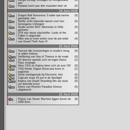
Bungie kondigt ontslagen en reorganisatie
(0)
aan
Ratatan komt pas drie maanden later uit
(0)
24 Juni 2026
Dragon Ball Xenoverse 3 trailer laat eerste
(0)
gameplay zien
Netflix strikt bekende namen voor hun
(0)
horrorgame Unhinged
Studio achter MIO: Memories in Orbit
(0)
gesloten
GTA eist nieuw slachtoffer: Lords of the
(4)
Fallen II uitgesteld
Alles wat je moet weten over de pre-order
(4)
van Grand Theft Auto VI
23 Juni 2026
Tencent lijkt investeringen in studio's terug
(0)
te willen trekken
Verfilming van Sea of Thieves in de maak
(0)
Ori director spreekt zich uit tegen Game
(1)
Pass strategie
Xbox CEO en Kojima laten zich uit over OD
(0)
THQ Nordic Digital Showcase komt in
(1)
augustus
Grote ontslagronde bij Electronic Arts
(0)
Capcom staat 25 juni in de Spotlight
(0)
Kojima ziet Death Stranding film als twee
(0)
uur durende kunst
Demo van Rhythm Paradise Groove
(0)
uitgebracht
22 Juni 2026
Prijzen van Steam Machine liggen boven de
(9)
1000 Euro