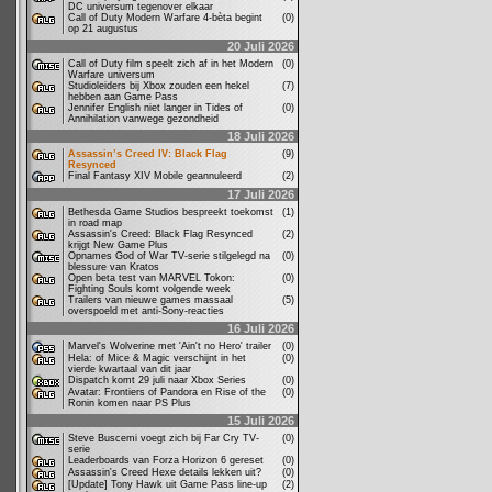
DC universum tegenover elkaar
Call of Duty Modern Warfare 4-bèta begint
(0)
op 21 augustus
20 Juli 2026
Call of Duty film speelt zich af in het Modern
(0)
Warfare universum
Studioleiders bij Xbox zouden een hekel
(7)
hebben aan Game Pass
Jennifer English niet langer in Tides of
(0)
Annihilation vanwege gezondheid
18 Juli 2026
Assassin’s Creed IV: Black Flag
(9)
Resynced
Final Fantasy XIV Mobile geannuleerd
(2)
17 Juli 2026
Bethesda Game Studios bespreekt toekomst
(1)
in road map
Assassin's Creed: Black Flag Resynced
(2)
krijgt New Game Plus
Opnames God of War TV-serie stilgelegd na
(0)
blessure van Kratos
Open beta test van MARVEL Tokon:
(0)
Fighting Souls komt volgende week
Trailers van nieuwe games massaal
(5)
overspoeld met anti-Sony-reacties
16 Juli 2026
Marvel's Wolverine met 'Ain't no Hero' trailer
(0)
Hela: of Mice & Magic verschijnt in het
(0)
vierde kwartaal van dit jaar
Dispatch komt 29 juli naar Xbox Series
(0)
Avatar: Frontiers of Pandora en Rise of the
(0)
Ronin komen naar PS Plus
15 Juli 2026
Steve Buscemi voegt zich bij Far Cry TV-
(0)
serie
Leaderboards van Forza Horizon 6 gereset
(0)
Assassin's Creed Hexe details lekken uit?
(0)
[Update] Tony Hawk uit Game Pass line-up
(2)