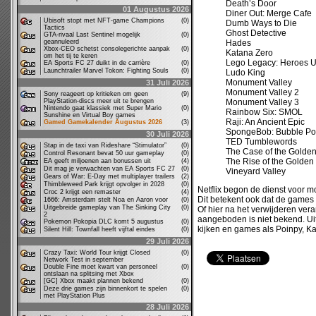
Death’s Door
01 Augustus 2026
Diner Out: Merge Cafe
Ubisoft stopt met NFT-game Champions
(0)
Dumb Ways to Die
Tactics
Ghost Detective
GTA-rivaal Last Sentinel mogelijk
(0)
geannuleerd
Hades
Xbox-CEO schetst consolegerichte aanpak
(0)
Katana Zero
om het tij te keren
Lego Legacy: Heroes 
EA Sports FC 27 duikt in de carrière
(0)
Launchtrailer Marvel Tokon: Fighting Souls
(0)
Ludo King
Monument Valley
31 Juli 2026
Monument Valley 2
Sony reageert op kritieken om geen
(9)
PlayStation-discs meer uit te brengen
Monument Valley 3
Nintendo gaat klassiek met Super Mario
(0)
Rainbow Six: SMOL
Sunshine en Virtual Boy games
Raji: An Ancient Epic
Gamed Gamekalender Augustus 2026
(3)
SpongeBob: Bubble Po
30 Juli 2026
TED Tumblewords
Stap in de taxi van Rideshare “Stimulator”
(0)
The Case of the Golden
Control Resonant bevat 50 uur gameplay
(0)
The Rise of the Golden 
EA geeft miljoenen aan bonussen uit
(4)
Dit mag je verwachten van EA Sports FC 27
(0)
Vineyard Valley
Gears of War: E-Day met multiplayer trailers
(2)
Thimbleweed Park krijgt opvolger in 2028
(0)
Netflix begon de dienst voor m
Croc 2 krijgt een remaster
(4)
Dit betekent ook dat de games 
1666: Amsterdam stelt Noa en Aaron voor
(0)
Uitgebreide gameplay van The Sinking City
(0)
Of hier na het verwijderen ver
2
aangeboden is niet bekend. Uit
Pokemon Pokopia DLC komt 5 augustus
(0)
kijken en games als Poinpy, K
Silent Hill: Townfall heeft vijftal eindes
(0)
29 Juli 2026
Crazy Taxi: World Tour krijgt Closed
(0)
Network Test in september
Double Fine moet kwart van personeel
(0)
ontslaan na splitsing met Xbox
[GC] Xbox maakt plannen bekend
(0)
Deze drie games zijn binnenkort te spelen
(0)
met PlayStation Plus
28 Juli 2026