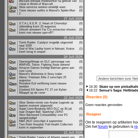
Blizzard ontslaat medewerker na gebruik van
(1)
cheat in World of Warcraft
Xbox-services werken eindelijk weer
(0)
Twee nieuwe outfits in Marvel's Spider-Man
(0)
2
27 Juli 2026
S.T.A.L.K.E.R. 2: Heart of Chornobyl
(0)
uitbreiding komt 20 augustus
Ubisoft annuleert Far Cry extraction shooter,
(0)
komt met nieuwe spin-off?
25 Juli 2026
Tomb Raider: Catalyst mogelijk uitgesteld
(0)
naar 2028
God of War Laufey komt in februari, Kratos
(1)
keert terug in sequel
24 Juli 2026
Openingsfilmpje en DLC personage van
(0)
MARVEL Tokon: Fighting Souls bekend
Amazon Games kondigt Batman game aan
(0)
voor Luna
Marvel's Wolverine in Story trailer
(0)
Aliens: Fireteam Elite 2 verschijnt 25
(0)
augustus
Resident Evil verfilming toont nieuwe
(1)
16:30
Skate op een pinballtafe
beelden
[Update] EA Sports FC 27 zet Kylian
(3)
16:22
Senua’s Saga: Hellblade
Mbappé op de cover
Reacties (0)
23 Juli 2026
Xbox Series-versie van Avatar Legends op
(0)
Geen reacties gevonden
laatste moment uitgesteld
Super Limit-Breaking NEO DLC op 30 juli
(0)
naar Dragon Ball: Sparking! ZERO
Reageer
Xbox Backward Compatibility voor PC
(1)
aangekondigd
NBA 2K27 verschijnt 4 september
(0)
Om te reageren op artikelen hoe
Two Point Hospital: Full Health Collection
(0)
Om het
forum
te gebruiken is
re
komt in september
21 Juli 2026
Tomb Raider: Legacy of Atlantis neemt ons
(0)