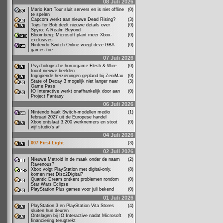
08 Juli 2026
Mario Kart Tour sluit servers en is niet offline
(0)
te spelen
Capcom werkt aan nieuwe Dead Rising?
(3)
Toys for Bob deelt nieuwe details over
(0)
Spyro: A Realm Beyond
Bloomberg: Microsoft plant meer Xbox-
(0)
exclusives
Nintendo Switch Online voegt deze GBA
(0)
games toe
07 Juli 2026
Psychologische horrorgame Flesh & Wire
(0)
toont nieuwe beelden
Ingrijpende herzieningen gepland bij ZeniMax
(0)
State of Decay 3 mogelijk niet langer naar
(3)
Game Pass
IO Interactive werkt onafhankelijk door aan
(0)
Project Fantasy
06 Juli 2026
Nintendo haalt Switch-modellen medio
(1)
februari 2027 uit de Europese handel
Xbox ontslaat 3.200 werknemers en stoot
(0)
vijf studio's af
04 Juli 2026
007 First Light
(3)
02 Juli 2026
Nieuwe Metroid in de maak onder de naam
(2)
Ravenous?
Xbox volgt PlayStation met digital-only,
(8)
komen met Disc2Digital?
Quantic Dream ontkent problemen rondom
(0)
Star Wars Eclipse
PlayStation Plus games voor juli bekend
(0)
01 Juli 2026
PlayStation 3 en PlayStation Vita Stores
(4)
sluiten hun deuren
Ontslagen bij IO Interactive nadat Microsoft
(0)
financiering terugtrekt