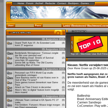
Home
Forum
Archief
Redactie
Contact
Bedrijven
Games
User:
Pass:
Login!
(
Registreren
)
Wachtwoord verg
06 Augustus 2026
Grand Theft Auto VI: An Extended Look
(4)
komt 27 augustus
05 Augustus 2026
Borderlands filmregisseur: "Censuur zorgde
(0)
Top 10 - Slechtste Uwe Boll Films
dat film voor niemand was"
The Walking Dead: Streets of Survival
(2)
verschijnt 18 september
Eerste blik op Mafia: The Old Country
(0)
Nieuws:
Netflix verwijdert tw
uitbreiding Man of Honor
Door Rene Groen op 25-06-2025 
04 Augustus 2026
Personeel van FIFA World Cup studio
(0)
Netflix heeft aangegeven dat ze
grotendeels ontslagen
grote namen als Hades, Braid: A
Dave Bautista neemt rol van Kratos over in
(3)
God of War TV-serie?
De meerderheid van de games v
Deze games komen binnenkort naar Game
(0)
Pass
zo zal een naam als Hades al van
Attack on Titan 3 komt in december
(0)
volgt:
Xbox’s ‘disc to digital’ feature komt mogelijk
(1)
deze maand
Battleship
03 Augustus 2026
Braid: Anniversary Edit
Ultimate Team centraal in EA Sports FC 27
(0)
Carmen Sandiego
trailer
Fire Emblem: Fortune's Weave krijgt morgen
(0)
CoComelon: Play with 
een Direct-presentatie