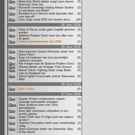
Mario Kart World update voegt twee nieuwe
(0)
Knockout Tours toe
Microsoft overweegt sluiting Arkane Studios
(2)
en annuleren van Blade?
Resident Evil 2 director heeft bijzonder idee
(0)
voor spin-off
Sony stopt vanaf 2028 met fysieke discs
(16)
30 Juni 2026
State of Decay studio gaat mogelijk gesloten
(3)
worden
Splatoon Raiders Direct leert ons alles over
(0)
de game
Gamed Gamekalender Juli 2026
(1)
29 Juni 2026
Xbox pauzeert nieuwe third-party deals voor
(2)
Game Pass?
Sony wil hardware niet met aanzienlijke
(6)
verliezen verkopen
Kijk morgen naar de Splatoon Raiders Direct
(0)
Nieuwe details van Stranger Than Heaven
(2)
Marvel Tokon: Fighting Souls voegt Blade,
(0)
Loki en Deadpool toe
Virtua Fighter Crossroads onthult ‘Bakunawa
(0)
Killer’
28 Juni 2026
Deer & Boy
(0)
27 Juni 2026
Quantic Dream medewerkers staken
(1)
vanwege aanstaande ontslagen
Sonic producer komt met Tetris
(0)
animatieserie
Sony blijft vertrouwen uitspreken in live-
(0)
service games
Grand Theft Auto VI krijgt nooit een uitgave
(9)
op disc?
Haunted Chocolatier heeft meer ontwikkeltijd
(1)
nodig
Game Overview trailer van Onimusha: Way
(0)
of the Sword