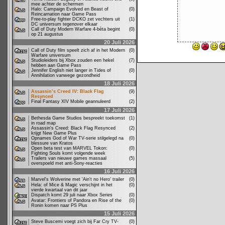
mee achter de schermen
Halo: Campaign Evolved en Beast of
(0)
Reincarnation naar Game Pass
Free-to-play fighter DCKO zet vechters uit
(1)
DC universum tegenover elkaar
Call of Duty Modern Warfare 4-bèta begint
(0)
op 21 augustus
20 Juli 2026
Call of Duty film speelt zich af in het Modern
(0)
Warfare universum
Studioleiders bij Xbox zouden een hekel
(7)
hebben aan Game Pass
Jennifer English niet langer in Tides of
(0)
Annihilation vanwege gezondheid
18 Juli 2026
Assassin’s Creed IV: Black Flag
(9)
Resynced
Final Fantasy XIV Mobile geannuleerd
(2)
17 Juli 2026
Bethesda Game Studios bespreekt toekomst
(1)
in road map
Assassin's Creed: Black Flag Resynced
(2)
krijgt New Game Plus
Opnames God of War TV-serie stilgelegd na
(0)
blessure van Kratos
Open beta test van MARVEL Tokon:
(0)
Fighting Souls komt volgende week
Trailers van nieuwe games massaal
(5)
overspoeld met anti-Sony-reacties
16 Juli 2026
Marvel's Wolverine met 'Ain't no Hero' trailer
(0)
Hela: of Mice & Magic verschijnt in het
(0)
vierde kwartaal van dit jaar
Dispatch komt 29 juli naar Xbox Series
(0)
Avatar: Frontiers of Pandora en Rise of the
(0)
Ronin komen naar PS Plus
15 Juli 2026
Steve Buscemi voegt zich bij Far Cry TV-
(0)