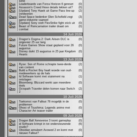
serie
Leaderboards van Forza Horizon 6 gereset
(0)
Assassin's Creed Hexe details lekken uit?
(0)
[Update] Tony Hawk uit Game Pass line-up
(2)
verdwenen
Dead Space bedenker Glen Schofield zegt
(3)
game-industrie vaarwel
[Update] Sony stelt FlexStrike fight stick uit
(0)
Beast of Reincarnation trailer draait om
(0)
combat
14 Juli 2026
Dragon's Dogma 2: Dark Arisen DLC is
(0)
ongeveer 25 uur lang
Future Games Show staat gepland voor 26
(0)
augustus
Disney duikt 15 augustus in 25 jaar Kingdom
(0)
Hearts
13 Juli 2026
Ryse: Son of Rome schrapte twee-derde
(2)
van content
Build a Rocket Boy haalt woede van oud-
(0)
medewerkers op de hals
Id Software komt met statement na
(1)
ontslagen
Bloomberg: Blizzard werkt aan meerdere
(0)
titels
Octopath Traveler delen komen naar Switch
(2)
2
10 Juli 2026
Toekomst van Fallout 76 mogelijk in de
(0)
problemen
Ghost of Tsushima: Legends anime met
(0)
Character Art teaser trailer
09 Juli 2026
Dragon Ball Xenoverse 3 toont gameplay
(0)
id Software krimpt in tot ondersteunende
(6)
studio?
Obsidian annuleert Avowed 2 en komt met
(0)
nieuwe Fallout?