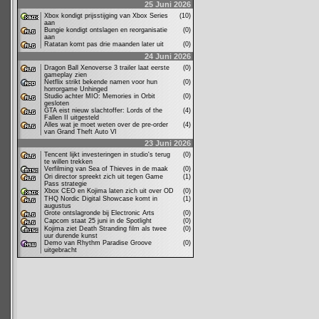
25 Juni 2026
Xbox kondigt prijsstijging van Xbox Series
(10)
aan
Bungie kondigt ontslagen en reorganisatie
(0)
aan
Ratatan komt pas drie maanden later uit
(0)
24 Juni 2026
Dragon Ball Xenoverse 3 trailer laat eerste
(0)
gameplay zien
Netflix strikt bekende namen voor hun
(0)
horrorgame Unhinged
Studio achter MIO: Memories in Orbit
(0)
gesloten
GTA eist nieuw slachtoffer: Lords of the
(4)
Fallen II uitgesteld
Alles wat je moet weten over de pre-order
(4)
van Grand Theft Auto VI
23 Juni 2026
Tencent lijkt investeringen in studio's terug
(0)
te willen trekken
Verfilming van Sea of Thieves in de maak
(0)
Ori director spreekt zich uit tegen Game
(1)
Pass strategie
Xbox CEO en Kojima laten zich uit over OD
(0)
THQ Nordic Digital Showcase komt in
(1)
augustus
Grote ontslagronde bij Electronic Arts
(0)
Capcom staat 25 juni in de Spotlight
(0)
Kojima ziet Death Stranding film als twee
(0)
uur durende kunst
Demo van Rhythm Paradise Groove
(0)
uitgebracht