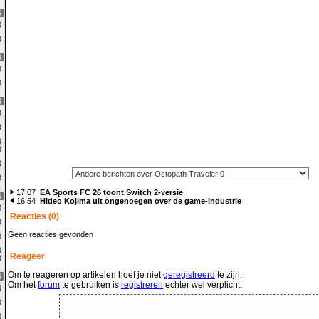
6
0)
0)
6
0)
1)
6
0)
0)
0)
0)
1)
3)
17:07
EA Sports FC 26 toont Switch 2-versie
6
16:54
Hideo Kojima uit ongenoegen over de game-industrie
0)
Reacties (0)
0)
Geen reacties gevonden
1)
0)
Reageer
0)
Om te reageren op artikelen hoef je niet
geregistreerd
te zijn.
6
Om het
forum
te gebruiken is
registreren
echter wel verplicht.
0)
0)
1)