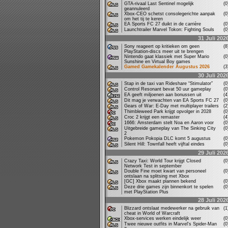
GTA-rivaal Last Sentinel mogelijk
(
geannuleerd
Xbox-CEO schetst consolegerichte aanpak
(
om het tij te keren
EA Sports FC 27 duikt in de carrière
(
Launchtrailer Marvel Tokon: Fighting Souls
(
31 Juli 202
Sony reageert op kritieken om geen
(
PlayStation-discs meer uit te brengen
Nintendo gaat klassiek met Super Mario
(
Sunshine en Virtual Boy games
Gamed Gamekalender Augustus 2026
(
30 Juli 202
Stap in de taxi van Rideshare “Stimulator”
(
Control Resonant bevat 50 uur gameplay
(
EA geeft miljoenen aan bonussen uit
(
Dit mag je verwachten van EA Sports FC 27
(
Gears of War: E-Day met multiplayer trailers
(
Thimbleweed Park krijgt opvolger in 2028
(
Croc 2 krijgt een remaster
(
1666: Amsterdam stelt Noa en Aaron voor
(
Uitgebreide gameplay van The Sinking City
(
2
Pokemon Pokopia DLC komt 5 augustus
(
Silent Hill: Townfall heeft vijftal eindes
(
29 Juli 202
Crazy Taxi: World Tour krijgt Closed
(
Network Test in september
Double Fine moet kwart van personeel
(
ontslaan na splitsing met Xbox
[GC] Xbox maakt plannen bekend
(
Deze drie games zijn binnenkort te spelen
(
met PlayStation Plus
28 Juli 202
Blizzard ontslaat medewerker na gebruik van
(
cheat in World of Warcraft
Xbox-services werken eindelijk weer
(
Twee nieuwe outfits in Marvel's Spider-Man
(