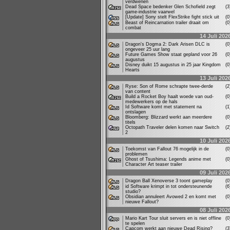
verdwenen
Dead Space bedenker Glen Schofield zegt
(
game-industrie vaarwel
[Update] Sony stelt FlexStrike fight stick uit
(
Beast of Reincarnation trailer draait om
(
combat
14 Juli 202
Dragon's Dogma 2: Dark Arisen DLC is
(
ongeveer 25 uur lang
Future Games Show staat gepland voor 26
(
augustus
Disney duikt 15 augustus in 25 jaar Kingdom
(
Hearts
13 Juli 202
Ryse: Son of Rome schrapte twee-derde
(
van content
Build a Rocket Boy haalt woede van oud-
(
medewerkers op de hals
Id Software komt met statement na
(
ontslagen
Bloomberg: Blizzard werkt aan meerdere
(
titels
Octopath Traveler delen komen naar Switch
(
2
10 Juli 202
Toekomst van Fallout 76 mogelijk in de
(
problemen
Ghost of Tsushima: Legends anime met
(
Character Art teaser trailer
09 Juli 202
Dragon Ball Xenoverse 3 toont gameplay
(
id Software krimpt in tot ondersteunende
(
studio?
Obsidian annuleert Avowed 2 en komt met
(
nieuwe Fallout?
08 Juli 202
Mario Kart Tour sluit servers en is niet offline
(
te spelen
Capcom werkt aan nieuwe Dead Rising?
(