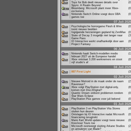
Toys for Bob deelt nieuwe details over
(
Spyro: A Realm Beyond
Bloomberg: Microsoft plant meer Xbox-
(
exclusives
Nintendo Switch Online voegt deze GBA
(
games toe
07 Juli 202
Psychologische horrorgame Flesh & Wire
(
toont nieuwe beelden
Ingrijpende herzieningen gepland bij ZeniMax
(
State of Decay 3 mogelijk niet langer naar
(
Game Pass
IO Interactive werkt onafhankelijk door aan
(
Project Fantasy
06 Juli 202
Nintendo haalt Switch-modellen medio
(
februari 2027 uit de Europese handel
Xbox ontslaat 3.200 werknemers en stoot
(
vijf studio's af
04 Juli 202
007 First Light
(
02 Juli 202
Nieuwe Metroid in de maak onder de naam
(
Ravenous?
Xbox volgt PlayStation met digital-only,
(
komen met Disc2Digital?
Quantic Dream ontkent problemen rondom
(
Star Wars Eclipse
PlayStation Plus games voor juli bekend
(
01 Juli 202
PlayStation 3 en PlayStation Vita Stores
(
sluiten hun deuren
Ontslagen bij IO Interactive nadat Microsoft
(
financiering terugtrekt
Mario Kart World update voegt twee nieuwe
(
Knockout Tours toe
Microsoft overweegt sluiting Arkane Studios
(
en annuleren van Blade?