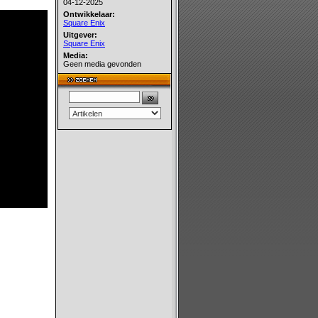
04-12-2025
Ontwikkelaar:
Square Enix
Uitgever:
Square Enix
Media:
Geen media gevonden