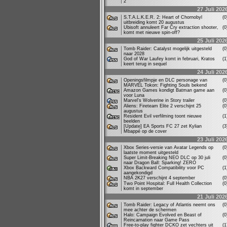
2
27 Juli 202
S.T.A.L.K.E.R. 2: Heart of Chornobyl
(
uitbreiding komt 20 augustus
Ubisoft annuleert Far Cry extraction shooter,
(
komt met nieuwe spin-off?
25 Juli 202
Tomb Raider: Catalyst mogelijk uitgesteld
(
naar 2028
God of War Laufey komt in februari, Kratos
(
keert terug in sequel
24 Juli 202
Openingsfilmpje en DLC personage van
(
MARVEL Tokon: Fighting Souls bekend
Amazon Games kondigt Batman game aan
(
voor Luna
Marvel's Wolverine in Story trailer
(
Aliens: Fireteam Elite 2 verschijnt 25
(
augustus
Resident Evil verfilming toont nieuwe
(
beelden
[Update] EA Sports FC 27 zet Kylian
(
Mbappé op de cover
23 Juli 202
Xbox Series-versie van Avatar Legends op
(
laatste moment uitgesteld
Super Limit-Breaking NEO DLC op 30 juli
(
naar Dragon Ball: Sparking! ZERO
Xbox Backward Compatibility voor PC
(
aangekondigd
NBA 2K27 verschijnt 4 september
(
Two Point Hospital: Full Health Collection
(
komt in september
21 Juli 202
Tomb Raider: Legacy of Atlantis neemt ons
(
mee achter de schermen
Halo: Campaign Evolved en Beast of
(
Reincarnation naar Game Pass
Free-to-play fighter DCKO zet vechters uit
(