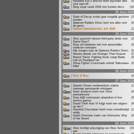
Resident Evil 2 director heeft bijzonder idee
(
voor spin-off
Sony stopt vanaf 2028 met fysieke discs
(1
30 Juni 202
State of Decay studio gaat mogelijk gesloten
(
worden
Splatoon Raiders Direct leert ons alles over
(
de game
Gamed Gamekalender Juli 2026
(
29 Juni 202
Xbox pauzeert nieuwe third-party deals voor
(
Game Pass?
Sony wil hardware niet met aanzienlijke
(
verliezen verkopen
Kijk morgen naar de Splatoon Raiders Direct
(
Nieuwe details van Stranger Than Heaven
(
Marvel Tokon: Fighting Souls voegt Blade,
(
Loki en Deadpool toe
Virtua Fighter Crossroads onthult ‘Bakunawa
(
Killer’
28 Juni 202
Deer & Boy
(
27 Juni 202
Quantic Dream medewerkers staken
(
vanwege aanstaande ontslagen
Sonic producer komt met Tetris
(
animatieserie
Sony blijft vertrouwen uitspreken in live-
(
service games
Grand Theft Auto VI krijgt nooit een uitgave
(
op disc?
Haunted Chocolatier heeft meer ontwikkeltijd
(
nodig
Game Overview trailer van Onimusha: Way
(
of the Sword
25 Juni 202
Xbox kondigt prijsstijging van Xbox Series
(1
aan