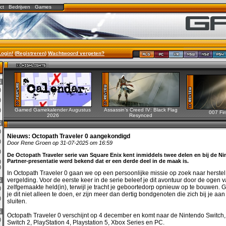
ct
Bedrijven
Games
Login!
(
Registreren
)
Wachtwoord vergeten?
6
0)
2)
Gamed Gamekalender Augustus
Assassin’s Creed IV: Black Flag
0)
007 Fir
2026
Resynced
6
0)
Nieuws:
Octopath Traveler 0 aangekondigd
3)
Door Rene Groen op 31-07-2025 om 16:59
0)
De Octopath Traveler serie van Square Enix kent inmiddels twee delen en bij de Ni
Partner-presentatie werd bekend dat er een derde deel in de maak is.
0)
1)
In Octopath Traveler 0 gaan we op een persoonlijke missie op zoek naar herstel
vergelding. Voor de eerste keer in de serie beleef je dit avontuur door de ogen 
6
zelfgemaakte held(in), terwijl je tracht je geboortedorp opnieuw op te bouwen. 
0)
je dit niet alleen te doen, er zijn meer dan dertig bondgenoten die zich bij je aa
0)
sluiten.
6
Octopath Traveler 0 verschijnt op 4 december en komt naar de Nintendo Switch
0)
Switch 2, PlayStation 4, Playstation 5, Xbox Series en PC.