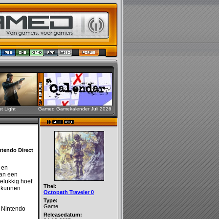
st Light
Gamed Gamekalender Juli 2026
ntendo Direct
 en
van een
Gelukkig hoef
Titel:
n kunnen
Octopath Traveler 0
Type:
Game
, Nintendo
Releasedatum: