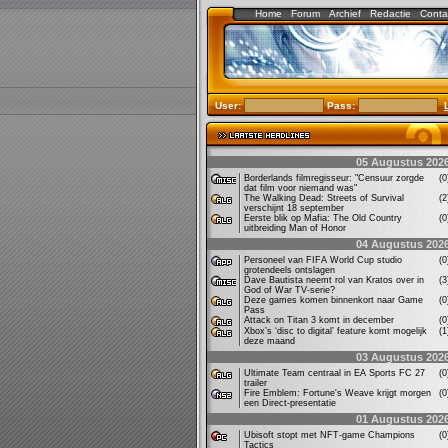
Home
Forum
Archief
Redactie
Conta
User:
Pass:
05 Augustus 202
Borderlands filmregisseur: "Censuur zorgde
(
dat film voor niemand was"
The Walking Dead: Streets of Survival
(
verschijnt 18 september
Eerste blik op Mafia: The Old Country
(
uitbreiding Man of Honor
04 Augustus 202
Personeel van FIFA World Cup studio
(
grotendeels ontslagen
Dave Bautista neemt rol van Kratos over in
(
God of War TV-serie?
Deze games komen binnenkort naar Game
(
Pass
Attack on Titan 3 komt in december
(
Xbox’s ‘disc to digital’ feature komt mogelijk
(
deze maand
03 Augustus 202
Ultimate Team centraal in EA Sports FC 27
(
trailer
Fire Emblem: Fortune's Weave krijgt morgen
(
een Direct-presentatie
01 Augustus 202
Ubisoft stopt met NFT-game Champions
(
Tactics