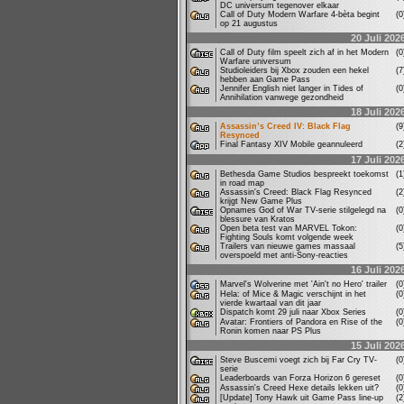
DC universum tegenover elkaar
Call of Duty Modern Warfare 4-bèta begint
(
op 21 augustus
20 Juli 202
Call of Duty film speelt zich af in het Modern
(
Warfare universum
Studioleiders bij Xbox zouden een hekel
(
hebben aan Game Pass
Jennifer English niet langer in Tides of
(
Annihilation vanwege gezondheid
18 Juli 202
Assassin’s Creed IV: Black Flag
(
Resynced
Final Fantasy XIV Mobile geannuleerd
(
17 Juli 202
Bethesda Game Studios bespreekt toekomst
(
in road map
Assassin's Creed: Black Flag Resynced
(
krijgt New Game Plus
Opnames God of War TV-serie stilgelegd na
(
blessure van Kratos
Open beta test van MARVEL Tokon:
(
Fighting Souls komt volgende week
Trailers van nieuwe games massaal
(
overspoeld met anti-Sony-reacties
16 Juli 202
Marvel's Wolverine met 'Ain't no Hero' trailer
(
Hela: of Mice & Magic verschijnt in het
(
vierde kwartaal van dit jaar
Dispatch komt 29 juli naar Xbox Series
(
Avatar: Frontiers of Pandora en Rise of the
(
Ronin komen naar PS Plus
15 Juli 202
Steve Buscemi voegt zich bij Far Cry TV-
(
serie
Leaderboards van Forza Horizon 6 gereset
(
Assassin's Creed Hexe details lekken uit?
(
[Update] Tony Hawk uit Game Pass line-up
(