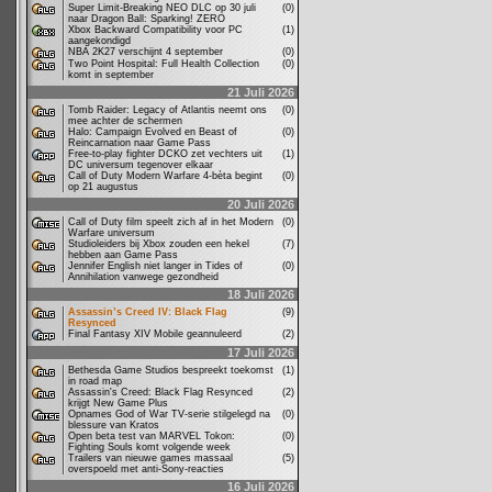
Super Limit-Breaking NEO DLC op 30 juli
(0)
naar Dragon Ball: Sparking! ZERO
Xbox Backward Compatibility voor PC
(1)
aangekondigd
NBA 2K27 verschijnt 4 september
(0)
Two Point Hospital: Full Health Collection
(0)
komt in september
21 Juli 2026
Tomb Raider: Legacy of Atlantis neemt ons
(0)
mee achter de schermen
Halo: Campaign Evolved en Beast of
(0)
Reincarnation naar Game Pass
Free-to-play fighter DCKO zet vechters uit
(1)
DC universum tegenover elkaar
Call of Duty Modern Warfare 4-bèta begint
(0)
op 21 augustus
20 Juli 2026
Call of Duty film speelt zich af in het Modern
(0)
Warfare universum
Studioleiders bij Xbox zouden een hekel
(7)
hebben aan Game Pass
Jennifer English niet langer in Tides of
(0)
Annihilation vanwege gezondheid
18 Juli 2026
Assassin’s Creed IV: Black Flag
(9)
Resynced
Final Fantasy XIV Mobile geannuleerd
(2)
17 Juli 2026
Bethesda Game Studios bespreekt toekomst
(1)
in road map
Assassin's Creed: Black Flag Resynced
(2)
krijgt New Game Plus
Opnames God of War TV-serie stilgelegd na
(0)
blessure van Kratos
Open beta test van MARVEL Tokon:
(0)
Fighting Souls komt volgende week
Trailers van nieuwe games massaal
(5)
overspoeld met anti-Sony-reacties
16 Juli 2026