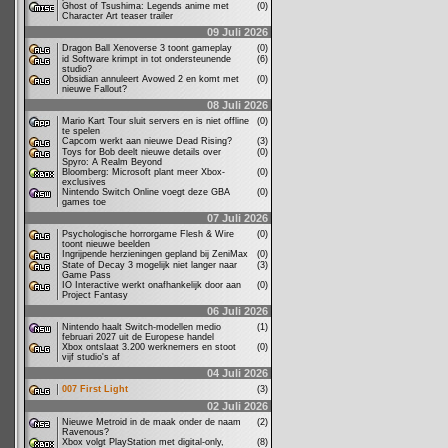
Ghost of Tsushima: Legends anime met
(0)
Character Art teaser trailer
09 Juli 2026
Dragon Ball Xenoverse 3 toont gameplay
(0)
id Software krimpt in tot ondersteunende
(6)
studio?
Obsidian annuleert Avowed 2 en komt met
(0)
nieuwe Fallout?
08 Juli 2026
Mario Kart Tour sluit servers en is niet offline
(0)
te spelen
Capcom werkt aan nieuwe Dead Rising?
(3)
Toys for Bob deelt nieuwe details over
(0)
Spyro: A Realm Beyond
Bloomberg: Microsoft plant meer Xbox-
(0)
exclusives
Nintendo Switch Online voegt deze GBA
(0)
games toe
07 Juli 2026
Psychologische horrorgame Flesh & Wire
(0)
toont nieuwe beelden
Ingrijpende herzieningen gepland bij ZeniMax
(0)
State of Decay 3 mogelijk niet langer naar
(3)
Game Pass
IO Interactive werkt onafhankelijk door aan
(0)
Project Fantasy
06 Juli 2026
Nintendo haalt Switch-modellen medio
(1)
februari 2027 uit de Europese handel
Xbox ontslaat 3.200 werknemers en stoot
(0)
vijf studio's af
04 Juli 2026
007 First Light
(3)
02 Juli 2026
Nieuwe Metroid in de maak onder de naam
(2)
Ravenous?
Xbox volgt PlayStation met digital-only,
(8)