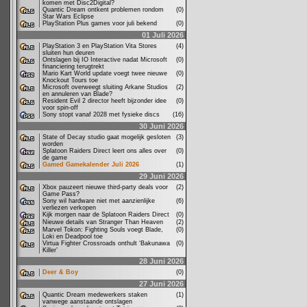
komen met Disc2Digital?
Quantic Dream ontkent problemen rondom
(0)
Star Wars Eclipse
PlayStation Plus games voor juli bekend
(0)
01 Juli 2026
PlayStation 3 en PlayStation Vita Stores
(4)
sluiten hun deuren
Ontslagen bij IO Interactive nadat Microsoft
(0)
financiering terugtrekt
Mario Kart World update voegt twee nieuwe
(0)
Knockout Tours toe
Microsoft overweegt sluiting Arkane Studios
(2)
en annuleren van Blade?
Resident Evil 2 director heeft bijzonder idee
(0)
voor spin-off
Sony stopt vanaf 2028 met fysieke discs
(16)
30 Juni 2026
State of Decay studio gaat mogelijk gesloten
(3)
worden
Splatoon Raiders Direct leert ons alles over
(0)
de game
Gamed Gamekalender Juli 2026
(1)
29 Juni 2026
Xbox pauzeert nieuwe third-party deals voor
(2)
Game Pass?
Sony wil hardware niet met aanzienlijke
(6)
verliezen verkopen
Kijk morgen naar de Splatoon Raiders Direct
(0)
Nieuwe details van Stranger Than Heaven
(2)
Marvel Tokon: Fighting Souls voegt Blade,
(0)
Loki en Deadpool toe
Virtua Fighter Crossroads onthult ‘Bakunawa
(0)
Killer’
28 Juni 2026
Deer & Boy
(0)
27 Juni 2026
Quantic Dream medewerkers staken
(1)
vanwege aanstaande ontslagen