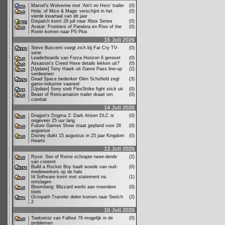
Marvel's Wolverine met 'Ain't no Hero' trailer
(0)
Hela: of Mice & Magic verschijnt in het
(0)
vierde kwartaal van dit jaar
Dispatch komt 29 juli naar Xbox Series
(0)
Avatar: Frontiers of Pandora en Rise of the
(0)
Ronin komen naar PS Plus
15 Juli 2026
Steve Buscemi voegt zich bij Far Cry TV-
(0)
serie
Leaderboards van Forza Horizon 6 gereset
(0)
Assassin's Creed Hexe details lekken uit?
(0)
[Update] Tony Hawk uit Game Pass line-up
(2)
verdwenen
Dead Space bedenker Glen Schofield zegt
(3)
game-industrie vaarwel
[Update] Sony stelt FlexStrike fight stick uit
(0)
Beast of Reincarnation trailer draait om
(0)
combat
14 Juli 2026
Dragon's Dogma 2: Dark Arisen DLC is
(0)
ongeveer 25 uur lang
Future Games Show staat gepland voor 26
(0)
augustus
Disney duikt 15 augustus in 25 jaar Kingdom
(0)
Hearts
13 Juli 2026
Ryse: Son of Rome schrapte twee-derde
(2)
van content
Build a Rocket Boy haalt woede van oud-
(0)
medewerkers op de hals
Id Software komt met statement na
(1)
ontslagen
Bloomberg: Blizzard werkt aan meerdere
(0)
titels
Octopath Traveler delen komen naar Switch
(2)
2
10 Juli 2026
Toekomst van Fallout 76 mogelijk in de
(0)
problemen