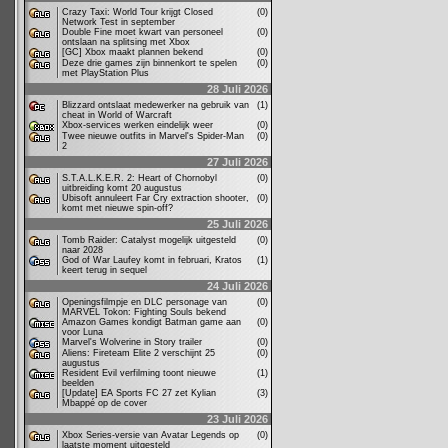
Crazy Taxi: World Tour krijgt Closed
(0)
Network Test in september
Double Fine moet kwart van personeel
(0)
ontslaan na splitsing met Xbox
[GC] Xbox maakt plannen bekend
(0)
Deze drie games zijn binnenkort te spelen
(0)
met PlayStation Plus
28 Juli 2026
Blizzard ontslaat medewerker na gebruik van
(1)
cheat in World of Warcraft
Xbox-services werken eindelijk weer
(0)
Twee nieuwe outfits in Marvel's Spider-Man
(0)
2
27 Juli 2026
S.T.A.L.K.E.R. 2: Heart of Chornobyl
(0)
uitbreiding komt 20 augustus
Ubisoft annuleert Far Cry extraction shooter,
(0)
komt met nieuwe spin-off?
25 Juli 2026
Tomb Raider: Catalyst mogelijk uitgesteld
(0)
naar 2028
God of War Laufey komt in februari, Kratos
(1)
keert terug in sequel
24 Juli 2026
Openingsfilmpje en DLC personage van
(0)
MARVEL Tokon: Fighting Souls bekend
Amazon Games kondigt Batman game aan
(0)
voor Luna
Marvel's Wolverine in Story trailer
(0)
Aliens: Fireteam Elite 2 verschijnt 25
(0)
augustus
Resident Evil verfilming toont nieuwe
(1)
beelden
[Update] EA Sports FC 27 zet Kylian
(3)
Mbappé op de cover
23 Juli 2026
Xbox Series-versie van Avatar Legends op
(0)
laatste moment uitgesteld