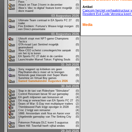
Pass
Attack on Titan 3 komt in december
(0)
Artikel
Xbox’s ‘disc to digital’ feature komt mogelijk
(1)
Capcom herziet verhaalstructuur v
deze maand
Resident Evil Code Veronica keert 
03 Augustus 2026
Ultimate Team centraal in EA Sports FC 27
(0)
trailer
Media
Fire Emblem: Fortune's Weave krijgt morgen
(0)
een Direct-presentatie
01 Augustus 2026
Ubisoft stopt met NFT-game Champions
(0)
Tactics
GTA-rivaal Last Sentinel mogelijk
(0)
geannuleerd
Xbox-CEO schetst consolegerichte aanpak
(0)
om het tij te keren
EA Sports FC 27 duikt in de carrière
(0)
Launchtrailer Marvel Tokon: Fighting Souls
(0)
31 Juli 2026
Sony reageert op kritieken om geen
(9)
PlayStation-discs meer uit te brengen
Nintendo gaat klassiek met Super Mario
(0)
Sunshine en Virtual Boy games
Gamed Gamekalender Augustus 2026
(3)
30 Juli 2026
Stap in de taxi van Rideshare “Stimulator”
(0)
Control Resonant bevat 50 uur gameplay
(0)
EA geeft miljoenen aan bonussen uit
(4)
Dit mag je verwachten van EA Sports FC 27
(0)
Gears of War: E-Day met multiplayer trailers
(2)
Thimbleweed Park krijgt opvolger in 2028
(0)
Croc 2 krijgt een remaster
(4)
1666: Amsterdam stelt Noa en Aaron voor
(0)
Uitgebreide gameplay van The Sinking City
(0)
2
Pokemon Pokopia DLC komt 5 augustus
(0)
Silent Hill: Townfall heeft vijftal eindes
(0)
29 Juli 2026