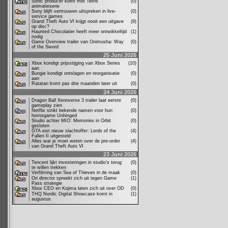
Sonic producer komt met Tetris
(0)
animatieserie
Sony blijft vertrouwen uitspreken in live-
(0)
service games
Grand Theft Auto VI krijgt nooit een uitgave
(9)
op disc?
Haunted Chocolatier heeft meer ontwikkeltijd
(1)
nodig
Game Overview trailer van Onimusha: Way
(0)
of the Sword
25 Juni 2026
Xbox kondigt prijsstijging van Xbox Series
(10)
aan
Bungie kondigt ontslagen en reorganisatie
(0)
aan
Ratatan komt pas drie maanden later uit
(0)
24 Juni 2026
Dragon Ball Xenoverse 3 trailer laat eerste
(0)
gameplay zien
Netflix strikt bekende namen voor hun
(0)
horrorgame Unhinged
Studio achter MIO: Memories in Orbit
(0)
gesloten
GTA eist nieuw slachtoffer: Lords of the
(4)
Fallen II uitgesteld
Alles wat je moet weten over de pre-order
(4)
van Grand Theft Auto VI
23 Juni 2026
Tencent lijkt investeringen in studio's terug
(0)
te willen trekken
Verfilming van Sea of Thieves in de maak
(0)
Ori director spreekt zich uit tegen Game
(1)
Pass strategie
Xbox CEO en Kojima laten zich uit over OD
(0)
THQ Nordic Digital Showcase komt in
(1)
augustus