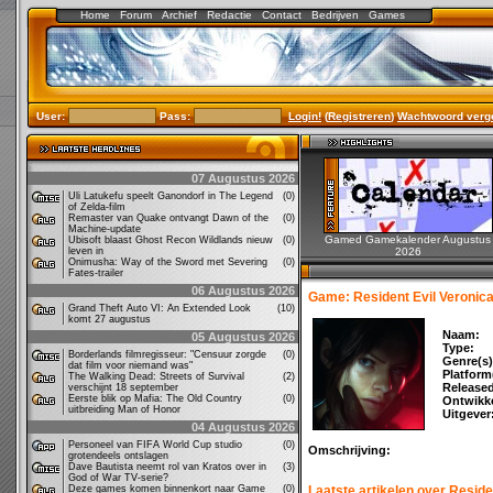
Home
Forum
Archief
Redactie
Contact
Bedrijven
Games
User:
Pass:
Login!
(
Registreren
)
Wachtwoord verg
07 Augustus 2026
Uli Latukefu speelt Ganondorf in The Legend
(0)
of Zelda-film
Remaster van Quake ontvangt Dawn of the
(0)
Machine-update
Gamed Gamekalender Augustus
Ubisoft blaast Ghost Recon Wildlands nieuw
(0)
leven in
2026
Onimusha: Way of the Sword met Severing
(0)
Fates-trailer
06 Augustus 2026
Game: Resident Evil Veronic
Grand Theft Auto VI: An Extended Look
(10)
komt 27 augustus
Naam:
05 Augustus 2026
Type:
Borderlands filmregisseur: "Censuur zorgde
(0)
Genre(s)
dat film voor niemand was"
Platform
The Walking Dead: Streets of Survival
(2)
Release
verschijnt 18 september
Eerste blik op Mafia: The Old Country
(0)
Ontwikke
uitbreiding Man of Honor
Uitgever
04 Augustus 2026
Personeel van FIFA World Cup studio
(0)
Omschrijving:
grotendeels ontslagen
Dave Bautista neemt rol van Kratos over in
(3)
God of War TV-serie?
Deze games komen binnenkort naar Game
(0)
Laatste artikelen over Reside