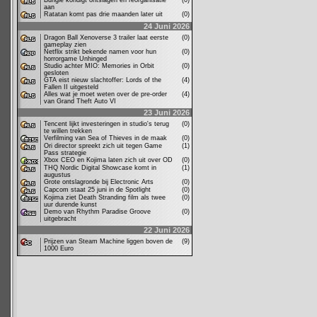
Bungie kondigt ontslagen en reorganisatie
(0)
aan
Ratatan komt pas drie maanden later uit
(0)
24 Juni 2026
Dragon Ball Xenoverse 3 trailer laat eerste
(0)
gameplay zien
Netflix strikt bekende namen voor hun
(0)
horrorgame Unhinged
Studio achter MIO: Memories in Orbit
(0)
gesloten
GTA eist nieuw slachtoffer: Lords of the
(4)
Fallen II uitgesteld
Alles wat je moet weten over de pre-order
(4)
van Grand Theft Auto VI
23 Juni 2026
Tencent lijkt investeringen in studio's terug
(0)
te willen trekken
Verfilming van Sea of Thieves in de maak
(0)
Ori director spreekt zich uit tegen Game
(1)
Pass strategie
Xbox CEO en Kojima laten zich uit over OD
(0)
THQ Nordic Digital Showcase komt in
(1)
augustus
Grote ontslagronde bij Electronic Arts
(0)
Capcom staat 25 juni in de Spotlight
(0)
Kojima ziet Death Stranding film als twee
(0)
uur durende kunst
Demo van Rhythm Paradise Groove
(0)
uitgebracht
22 Juni 2026
Prijzen van Steam Machine liggen boven de
(9)
1000 Euro