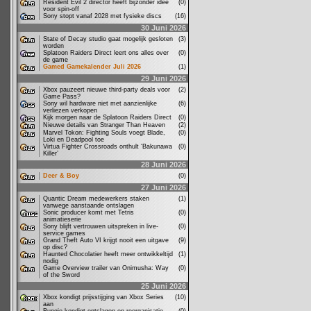
Resident Evil 2 director heeft bijzonder idee
(0)
voor spin-off
Sony stopt vanaf 2028 met fysieke discs
(16)
30 Juni 2026
State of Decay studio gaat mogelijk gesloten
(3)
worden
Splatoon Raiders Direct leert ons alles over
(0)
de game
Gamed Gamekalender Juli 2026
(1)
29 Juni 2026
Xbox pauzeert nieuwe third-party deals voor
(2)
Game Pass?
Sony wil hardware niet met aanzienlijke
(6)
verliezen verkopen
Kijk morgen naar de Splatoon Raiders Direct
(0)
Nieuwe details van Stranger Than Heaven
(2)
Marvel Tokon: Fighting Souls voegt Blade,
(0)
Loki en Deadpool toe
Virtua Fighter Crossroads onthult ‘Bakunawa
(0)
Killer’
28 Juni 2026
Deer & Boy
(0)
27 Juni 2026
Quantic Dream medewerkers staken
(1)
vanwege aanstaande ontslagen
Sonic producer komt met Tetris
(0)
animatieserie
Sony blijft vertrouwen uitspreken in live-
(0)
service games
Grand Theft Auto VI krijgt nooit een uitgave
(9)
op disc?
Haunted Chocolatier heeft meer ontwikkeltijd
(1)
nodig
Game Overview trailer van Onimusha: Way
(0)
of the Sword
25 Juni 2026
Xbox kondigt prijsstijging van Xbox Series
(10)
aan