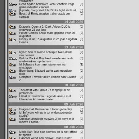
verdwenen
Dead Space bedenker Glen Schofield zegt
(3)
game-industrie vaarwel
[Update] Sony stelt FlexStrike fight stick uit
(0)
Beast of Reincarnation trailer draait om
(0)
combat
14 Juli 2026
Dragon's Dogma 2: Dark Arisen DLC is
(0)
ongeveer 25 uur lang
Future Games Show staat gepland voor 26
(0)
augustus
Disney duikt 15 augustus in 25 jaar Kingdom
(0)
Hearts
13 Juli 2026
Ryse: Son of Rome schrapte twee-derde
(2)
van content
Build a Rocket Boy haalt woede van oud-
(0)
medewerkers op de hals
Id Software komt met statement na
(1)
ontslagen
Bloomberg: Blizzard werkt aan meerdere
(0)
titels
Octopath Traveler delen komen naar Switch
(2)
2
10 Juli 2026
Toekomst van Fallout 76 mogelijk in de
(0)
problemen
Ghost of Tsushima: Legends anime met
(0)
Character Art teaser trailer
09 Juli 2026
Dragon Ball Xenoverse 3 toont gameplay
(0)
id Software krimpt in tot ondersteunende
(6)
studio?
Obsidian annuleert Avowed 2 en komt met
(0)
nieuwe Fallout?
08 Juli 2026
Mario Kart Tour sluit servers en is niet offline
(0)
te spelen
Capcom werkt aan nieuwe Dead Rising?
(3)