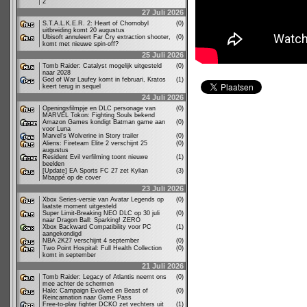
2
27 Juli 2026
S.T.A.L.K.E.R. 2: Heart of Chornobyl
(0)
uitbreiding komt 20 augustus
Ubisoft annuleert Far Cry extraction shooter,
(0)
komt met nieuwe spin-off?
25 Juli 2026
Tomb Raider: Catalyst mogelijk uitgesteld
(0)
naar 2028
God of War Laufey komt in februari, Kratos
(1)
keert terug in sequel
24 Juli 2026
Openingsfilmpje en DLC personage van
(0)
MARVEL Tokon: Fighting Souls bekend
Amazon Games kondigt Batman game aan
(0)
voor Luna
Marvel's Wolverine in Story trailer
(0)
Aliens: Fireteam Elite 2 verschijnt 25
(0)
augustus
Resident Evil verfilming toont nieuwe
(1)
beelden
[Update] EA Sports FC 27 zet Kylian
(3)
Mbappé op de cover
23 Juli 2026
Xbox Series-versie van Avatar Legends op
(0)
laatste moment uitgesteld
Super Limit-Breaking NEO DLC op 30 juli
(0)
naar Dragon Ball: Sparking! ZERO
Xbox Backward Compatibility voor PC
(1)
aangekondigd
NBA 2K27 verschijnt 4 september
(0)
Two Point Hospital: Full Health Collection
(0)
komt in september
21 Juli 2026
Tomb Raider: Legacy of Atlantis neemt ons
(0)
mee achter de schermen
Halo: Campaign Evolved en Beast of
(0)
Reincarnation naar Game Pass
Free-to-play fighter DCKO zet vechters uit
(1)