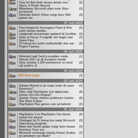
Toys for Bob deelt nieuwe details over
(0)
Spyro: A Realm Beyond
Bloomberg: Microsoft plant meer Xbox-
(0)
exclusives
Nintendo Switch Online voegt deze GBA
(0)
games toe
07 Juli 2026
Psychologische horrorgame Flesh & Wire
(0)
toont nieuwe beelden
Ingrijpende herzieningen gepland bij ZeniMax
(0)
State of Decay 3 mogelijk niet langer naar
(3)
Game Pass
IO Interactive werkt onafhankelijk door aan
(0)
Project Fantasy
06 Juli 2026
Nintendo haalt Switch-modellen medio
(1)
februari 2027 uit de Europese handel
Xbox ontslaat 3.200 werknemers en stoot
(0)
vijf studio's af
04 Juli 2026
007 First Light
(3)
02 Juli 2026
Nieuwe Metroid in de maak onder de naam
(2)
Ravenous?
Xbox volgt PlayStation met digital-only,
(8)
komen met Disc2Digital?
Quantic Dream ontkent problemen rondom
(0)
Star Wars Eclipse
PlayStation Plus games voor juli bekend
(0)
01 Juli 2026
PlayStation 3 en PlayStation Vita Stores
(4)
sluiten hun deuren
Ontslagen bij IO Interactive nadat Microsoft
(0)
financiering terugtrekt
Mario Kart World update voegt twee nieuwe
(0)
Knockout Tours toe
Microsoft overweegt sluiting Arkane Studios
(2)
en annuleren van Blade?