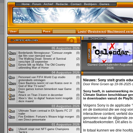
Home
Forum
Archief
Redactie
Contact
Bedrijven
Games
User:
Pass:
Login!
(
Registreren
)
Wachtwoord verg
05 Augustus 2026
Borderlands filmregisseur: "Censuur zorgde
(0)
dat film voor niemand was"
The Walking Dead: Streets of Survival
(2)
verschijnt 18 september
Gamed Gamekalender Augustus
Eerste blik op Mafia: The Old Country
(0)
uitbreiding Man of Honor
2026
04 Augustus 2026
Personeel van FIFA World Cup studio
(0)
Nieuws:
Sony stelt gratis ed
grotendeels ontslagen
Dave Bautista neemt rol van Kratos over in
(3)
Door Rene Groen op 19-06-2025 
God of War TV-serie?
Deze games komen binnenkort naar Game
(0)
Sony heeft, in samenwerking met
Pass
Climate Station beschikbaar gest
Attack on Titan 3 komt in december
(0)
te downloaden vanuit de PlaySt
Xbox’s ‘disc to digital’ feature komt mogelijk
(1)
deze maand
Volgens Sony is de applicatie
03 Augustus 2026
en de toekomst die we nog vo
Ultimate Team centraal in EA Sports FC 27
(0)
interactieve content, verteld 
trailer
Fire Emblem: Fortune's Weave krijgt morgen
(0)
genomen naar de stijgende ze
een Direct-presentatie
klimaattoekomsten. Dit alles 
01 Augustus 2026
Ubisoft stopt met NFT-game Champions
(0)
In totaal kunnen we drie hoof
Tactics