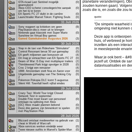
planetaire veranderingen), Obs
GTA-rivaal Last Sentinel mogelijk
(0)
geannuleerd
zouden kunnen gaan). Volgens S
Xbox-CEO schetst consolegerichte aanpak
(0)
zoals die is, en zoals die zou k
om het tij te keren
EA Sports FC 27 duikt in de carrière
(0)
quote:
Launchtrailer Marvel Tokon: Fighting Souls
(0)
31 Juli 2026
"De simpele waarheid i
Sony reageert op kritieken om geen
(9)
omgeving niet kunnen o
PlayStation-discs meer uit te brengen
Nintendo gaat klassiek met Super Mario
(0)
Sunshine en Virtual Boy games
Deze app is ontworpen 
Gamed Gamekalender Augustus 2026
(3)
huis, of verbreed je ho
30 Juli 2026
inzetten als een intera
Stap in de taxi van Rideshare “Stimulator”
(0)
in meeslepende ervaring
Control Resonant bevat 50 uur gameplay
(0)
EA geeft miljoenen aan bonussen uit
(4)
Waar je ook bent – &#
Dit mag je verwachten van EA Sports FC 27
(0)
jezelf uit. Ontdek de s
Gears of War: E-Day met multiplayer trailers
(2)
Thimbleweed Park krijgt opvolger in 2028
(0)
datavisualisaties en den
Croc 2 krijgt een remaster
(4)
1666: Amsterdam stelt Noa en Aaron voor
(0)
Uitgebreide gameplay van The Sinking City
(0)
2
Pokemon Pokopia DLC komt 5 augustus
(0)
Silent Hill: Townfall heeft vijftal eindes
(0)
29 Juli 2026
Crazy Taxi: World Tour krijgt Closed
(0)
Network Test in september
Double Fine moet kwart van personeel
(0)
ontslaan na splitsing met Xbox
[GC] Xbox maakt plannen bekend
(0)
Deze drie games zijn binnenkort te spelen
(0)
met PlayStation Plus
28 Juli 2026
Blizzard ontslaat medewerker na gebruik van
(1)
cheat in World of Warcraft
Xbox-services werken eindelijk weer
(0)
Twee nieuwe outfits in Marvel's Spider-Man
(0)