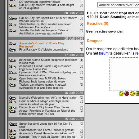
DC universum tegenover elkaar
Call of Duty Modern Warfare 4-bèta begint
(0)
op 21 augustus
20 Juli 2026
16:03
Beat Saber stopt met o
19:44
Death Stranding animat
Call of Duty film speelt zich af in het Modern
(0)
Warfare universum
Reacties (0)
Studioleiders bij Xbox zouden een hekel
(7)
hebben aan Game Pass
Jennifer English niet langer in Tides of
(0)
Geen reacties gevonden
Annihilation vanwege gezondheid
18 Juli 2026
Reageer
Assassin’s Creed IV: Black Flag
(9)
Resynced
Om te reageren op artikelen hoe
Final Fantasy XIV Mobile geannuleerd
(2)
Om het
forum
te gebruiken is
re
17 Juli 2026
Bethesda Game Studios bespreekt toekomst
(1)
in road map
Assassin's Creed: Black Flag Resynced
(2)
krijgt New Game Plus
Opnames God of War TV-serie stilgelegd na
(0)
blessure van Kratos
Open beta test van MARVEL Tokon:
(0)
Fighting Souls komt volgende week
Trailers van nieuwe games massaal
(5)
overspoeld met anti-Sony-reacties
16 Juli 2026
Marvel's Wolverine met 'Ain't no Hero' trailer
(0)
Hela: of Mice & Magic verschijnt in het
(0)
vierde kwartaal van dit jaar
Dispatch komt 29 juli naar Xbox Series
(0)
Avatar: Frontiers of Pandora en Rise of the
(0)
Ronin komen naar PS Plus
15 Juli 2026
Steve Buscemi voegt zich bij Far Cry TV-
(0)
serie
Leaderboards van Forza Horizon 6 gereset
(0)
Assassin's Creed Hexe details lekken uit?
(0)
[Update] Tony Hawk uit Game Pass line-up
(2)