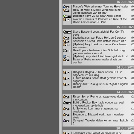
16 Juli 202
Marvel's Wolverine met 'Ain't no Hero' trailer
(
Hela: of Mice & Magic verschijnt in het
(
vierde kwartaal van dit jaar
Dispatch komt 29 juli naar Xbox Series
(
Avatar: Frontiers of Pandora en Rise of the
(
Ronin komen naar PS Plus
15 Juli 202
Steve Buscemi voegt zich bij Far Cry TV-
(
serie
Leaderboards van Forza Horizon 6 gereset
(
Assassin's Creed Hexe details lekken uit?
(
[Update] Tony Hawk uit Game Pass line-up
(
verdwenen
Dead Space bedenker Glen Schofield zegt
(
game-industrie vaarwel
[Update] Sony stelt FlexStrike fight stick uit
(
Beast of Reincarnation trailer draait om
(
combat
14 Juli 202
Dragon's Dogma 2: Dark Arisen DLC is
(
ongeveer 25 uur lang
Future Games Show staat gepland voor 26
(
augustus
Disney duikt 15 augustus in 25 jaar Kingdom
(
Hearts
13 Juli 202
Ryse: Son of Rome schrapte twee-derde
(
van content
Build a Rocket Boy haalt woede van oud-
(
medewerkers op de hals
Id Software komt met statement na
(
ontslagen
Bloomberg: Blizzard werkt aan meerdere
(
titels
Octopath Traveler delen komen naar Switch
(
2
10 Juli 202
Toekomst van Fallout 76 mogelijk in de
(