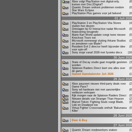
Xbox volgt PlayStation met digital-only,
(
komen met Disc2Digital?
Quantic Dream ontkent problemen rondom
(
Star Wars Eclipse
PlayStation Plus games voor juli bekend
(
01 Juli 202
PlayStation 3 en PlayStation Vita Stores
(
sluiten hun deuren
Ontslagen bij IO Interactive nadat Microsoft
(
financiering terugtrekt
Mario Kart World update voegt twee nieuwe
(
Knockout Tours toe
Microsoft overweegt sluiting Arkane Studios
(
en annuleren van Blade?
Resident Evil 2 director heeft bijzonder idee
(
voor spin-off
Sony stopt vanaf 2028 met fysieke discs
(1
30 Juni 202
State of Decay studio gaat mogelijk gesloten
(
worden
Splatoon Raiders Direct leert ons alles over
(
de game
Gamed Gamekalender Juli 2026
(
29 Juni 202
Xbox pauzeert nieuwe third-party deals voor
(
Game Pass?
Sony wil hardware niet met aanzienlijke
(
verliezen verkopen
Kijk morgen naar de Splatoon Raiders Direct
(
Nieuwe details van Stranger Than Heaven
(
Marvel Tokon: Fighting Souls voegt Blade,
(
Loki en Deadpool toe
Virtua Fighter Crossroads onthult ‘Bakunawa
(
Killer’
28 Juni 202
Deer & Boy
(
27 Juni 202
Quantic Dream medewerkers staken
(