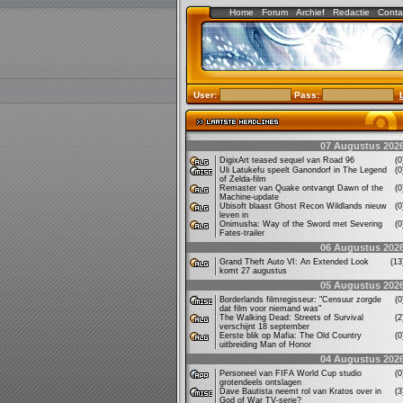
Home
Forum
Archief
Redactie
Conta
User:
Pass:
07 Augustus 202
DigixArt teased sequel van Road 96
(
Uli Latukefu speelt Ganondorf in The Legend
(
of Zelda-film
Remaster van Quake ontvangt Dawn of the
(
Machine-update
Ubisoft blaast Ghost Recon Wildlands nieuw
(
leven in
Onimusha: Way of the Sword met Severing
(
Fates-trailer
06 Augustus 202
Grand Theft Auto VI: An Extended Look
(1
komt 27 augustus
05 Augustus 202
Borderlands filmregisseur: "Censuur zorgde
(
dat film voor niemand was"
The Walking Dead: Streets of Survival
(
verschijnt 18 september
Eerste blik op Mafia: The Old Country
(
uitbreiding Man of Honor
04 Augustus 202
Personeel van FIFA World Cup studio
(
grotendeels ontslagen
Dave Bautista neemt rol van Kratos over in
(
God of War TV-serie?