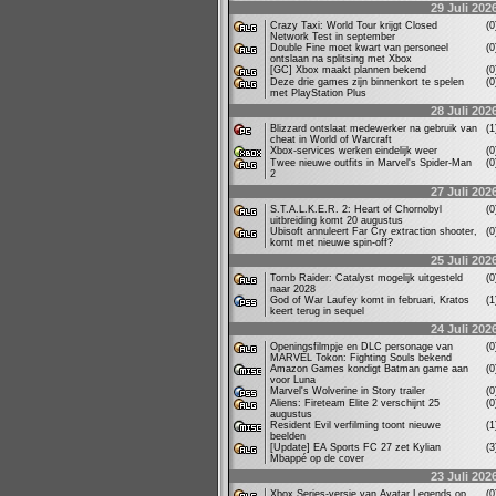
29 Juli 202
Crazy Taxi: World Tour krijgt Closed
(
Network Test in september
Double Fine moet kwart van personeel
(
ontslaan na splitsing met Xbox
[GC] Xbox maakt plannen bekend
(
Deze drie games zijn binnenkort te spelen
(
met PlayStation Plus
28 Juli 202
Blizzard ontslaat medewerker na gebruik van
(
cheat in World of Warcraft
Xbox-services werken eindelijk weer
(
Twee nieuwe outfits in Marvel's Spider-Man
(
2
27 Juli 202
S.T.A.L.K.E.R. 2: Heart of Chornobyl
(
uitbreiding komt 20 augustus
Ubisoft annuleert Far Cry extraction shooter,
(
komt met nieuwe spin-off?
25 Juli 202
Tomb Raider: Catalyst mogelijk uitgesteld
(
naar 2028
God of War Laufey komt in februari, Kratos
(
keert terug in sequel
24 Juli 202
Openingsfilmpje en DLC personage van
(
MARVEL Tokon: Fighting Souls bekend
Amazon Games kondigt Batman game aan
(
voor Luna
Marvel's Wolverine in Story trailer
(
Aliens: Fireteam Elite 2 verschijnt 25
(
augustus
Resident Evil verfilming toont nieuwe
(
beelden
[Update] EA Sports FC 27 zet Kylian
(
Mbappé op de cover
23 Juli 202
Xbox Series-versie van Avatar Legends op
(