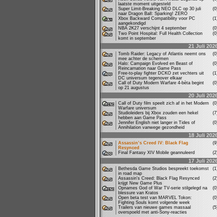
laatste moment uitgesteld
Super Limit-Breaking NEO DLC op 30 juli
(
naar Dragon Ball: Sparking! ZERO
Xbox Backward Compatibility voor PC
(
aangekondigd
NBA 2K27 verschijnt 4 september
(
Two Point Hospital: Full Health Collection
(
komt in september
21 Juli 202
Tomb Raider: Legacy of Atlantis neemt ons
(
mee achter de schermen
Halo: Campaign Evolved en Beast of
(
Reincarnation naar Game Pass
Free-to-play fighter DCKO zet vechters uit
(
DC universum tegenover elkaar
Call of Duty Modern Warfare 4-bèta begint
(
op 21 augustus
20 Juli 202
Call of Duty film speelt zich af in het Modern
(
Warfare universum
Studioleiders bij Xbox zouden een hekel
(
hebben aan Game Pass
Jennifer English niet langer in Tides of
(
Annihilation vanwege gezondheid
18 Juli 202
Assassin’s Creed IV: Black Flag
(
Resynced
Final Fantasy XIV Mobile geannuleerd
(
17 Juli 202
Bethesda Game Studios bespreekt toekomst
(
in road map
Assassin's Creed: Black Flag Resynced
(
krijgt New Game Plus
Opnames God of War TV-serie stilgelegd na
(
blessure van Kratos
Open beta test van MARVEL Tokon:
(
Fighting Souls komt volgende week
Trailers van nieuwe games massaal
(
overspoeld met anti-Sony-reacties