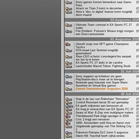
Deze games komen binnenkort naar Game
(
Pass
Attack on Titan 3 komt in december
(
Xbox’s ‘disc to digital’ feature komt mogelijk
(
deze maand
03 Augustus 202
Ultimate Team centraal in EA Sports FC 27
(
trailer
Fire Emblem: Fortune's Weave krijgt morgen
(
een Direct-presentatie
01 Augustus 202
Ubisoft stopt met NFT-game Champions
(
Tactics
GTA-rivaal Last Sentinel mogelijk
(
geannuleerd
Xbox-CEO schetst consolegerichte aanpak
(
om het tij te keren
EA Sports FC 27 duikt in de carrière
(
Launchtrailer Marvel Tokon: Fighting Souls
(
31 Juli 202
Sony reageert op kritieken om geen
(
PlayStation-discs meer uit te brengen
Nintendo gaat klassiek met Super Mario
(
Sunshine en Virtual Boy games
Gamed Gamekalender Augustus 2026
(
30 Juli 202
Stap in de taxi van Rideshare “Stimulator”
(
Control Resonant bevat 50 uur gameplay
(
EA geeft miljoenen aan bonussen uit
(
Dit mag je verwachten van EA Sports FC 27
(
Gears of War: E-Day met multiplayer trailers
(
Thimbleweed Park krijgt opvolger in 2028
(
Croc 2 krijgt een remaster
(
1666: Amsterdam stelt Noa en Aaron voor
(
Uitgebreide gameplay van The Sinking City
(
2
Pokemon Pokopia DLC komt 5 augustus
(
Silent Hill: Townfall heeft vijftal eindes
(