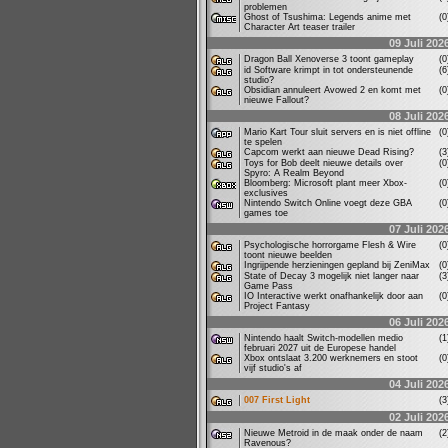
problemen
Ghost of Tsushima: Legends anime met
(
Character Art teaser trailer
09 Juli 202
Dragon Ball Xenoverse 3 toont gameplay
(
id Software krimpt in tot ondersteunende
(
studio?
Obsidian annuleert Avowed 2 en komt met
(
nieuwe Fallout?
08 Juli 202
Mario Kart Tour sluit servers en is niet offline
(
te spelen
Capcom werkt aan nieuwe Dead Rising?
(
Toys for Bob deelt nieuwe details over
(
Spyro: A Realm Beyond
Bloomberg: Microsoft plant meer Xbox-
(
exclusives
Nintendo Switch Online voegt deze GBA
(
games toe
07 Juli 202
Psychologische horrorgame Flesh & Wire
(
toont nieuwe beelden
Ingrijpende herzieningen gepland bij ZeniMax
(
State of Decay 3 mogelijk niet langer naar
(
Game Pass
IO Interactive werkt onafhankelijk door aan
(
Project Fantasy
06 Juli 202
Nintendo haalt Switch-modellen medio
(
februari 2027 uit de Europese handel
Xbox ontslaat 3.200 werknemers en stoot
(
vijf studio's af
04 Juli 202
007 First Light
(
02 Juli 202
Nieuwe Metroid in de maak onder de naam
(
Ravenous?