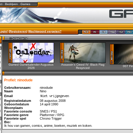
ct
Bedrijven
Games
Login!
(
Registreren
)
Wachtwoord vergeten?
6
0)
0)
0)
Gamed Gamekalender Augustus
Assassin’s Creed IV: Black Flag
007 Fir
2026
Resynced
0)
0)
Profiel: ninodude
6
3)
Gebruikersnaam:
ninodude
Naam
Nino
6
Email
0)
Registratiedatum
08 augustus 2008
Geboortedatum
14 april 1990
2)
Woonplaats
0)
Favoriete console
SNES / PS1
Favoriete genre
Platformer / RPG
6
Favoriete spel
Chrono Trigger
Bio:
0)
Ik hou van gamen, comics, anime, boeken, muziek en koken.
3)