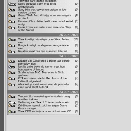
vanwege aanstaande ontslagen
Sonic producer komt met Tetris
(0)
animatieserie
Sony blijft vertrouwen uitspreken in live-
(0)
service games
Grand Theft Auto VI krijgt nooit een uitgave
(9)
op disc?
Haunted Chocolatier heeft meer ontwikkeltijd
(1)
nodig
Game Overview trailer van Onimusha: Way
(0)
of the Sword
25 Juni 2026
Xbox kondigt prijsstijging van Xbox Series
(10)
aan
Bungie kondigt ontslagen en reorganisatie
(0)
aan
Ratatan komt pas drie maanden later uit
(0)
24 Juni 2026
Dragon Ball Xenoverse 3 trailer laat eerste
(0)
gameplay zien
Netflix strikt bekende namen voor hun
(0)
horrorgame Unhinged
Studio achter MIO: Memories in Orbit
(0)
gesloten
GTA eist nieuw slachtoffer: Lords of the
(4)
Fallen II uitgesteld
Alles wat je moet weten over de pre-order
(4)
van Grand Theft Auto VI
23 Juni 2026
Tencent lijkt investeringen in studio's terug
(0)
te willen trekken
Verfilming van Sea of Thieves in de maak
(0)
Ori director spreekt zich uit tegen Game
(1)
Pass strategie
Xbox CEO en Kojima laten zich uit over OD
(0)