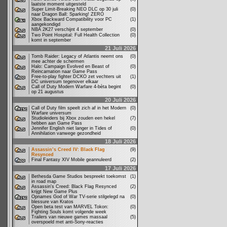
laatste moment uitgesteld
Super Limit-Breaking NEO DLC op 30 juli
(0)
naar Dragon Ball: Sparking! ZERO
Xbox Backward Compatibility voor PC
(1)
aangekondigd
NBA 2K27 verschijnt 4 september
(0)
Two Point Hospital: Full Health Collection
(0)
komt in september
21 Juli 2026
Tomb Raider: Legacy of Atlantis neemt ons
(0)
mee achter de schermen
Halo: Campaign Evolved en Beast of
(0)
Reincarnation naar Game Pass
Free-to-play fighter DCKO zet vechters uit
(1)
DC universum tegenover elkaar
Call of Duty Modern Warfare 4-bèta begint
(0)
op 21 augustus
20 Juli 2026
Call of Duty film speelt zich af in het Modern
(0)
Warfare universum
Studioleiders bij Xbox zouden een hekel
(7)
hebben aan Game Pass
Jennifer English niet langer in Tides of
(0)
Annihilation vanwege gezondheid
18 Juli 2026
Assassin’s Creed IV: Black Flag
(9)
Resynced
Final Fantasy XIV Mobile geannuleerd
(2)
17 Juli 2026
Bethesda Game Studios bespreekt toekomst
(1)
in road map
Assassin's Creed: Black Flag Resynced
(2)
krijgt New Game Plus
Opnames God of War TV-serie stilgelegd na
(0)
blessure van Kratos
Open beta test van MARVEL Tokon:
(0)
Fighting Souls komt volgende week
Trailers van nieuwe games massaal
(5)
overspoeld met anti-Sony-reacties