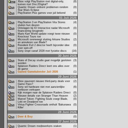
Xbox volgt PlayStation met digital-only,
(8)
komen met Disc2Digital?
Quantic Dream ontkent problemen rondom
(0)
Star Wars Eclipse
PlayStation Plus games voor juli bekend
(0)
01 Juli 2026
PlayStation 3 en PlayStation Vita Stores
(4)
sluiten hun deuren
Ontslagen bij IO Interactive nadat Microsoft
(0)
financiering terugtrekt
Mario Kart World update voegt twee nieuwe
(0)
Knockout Tours toe
Microsoft overweegt sluiting Arkane Studios
(2)
en annuleren van Blade?
Resident Evil 2 director heeft bijzonder idee
(0)
voor spin-off
Sony stopt vanaf 2028 met fysieke discs
(16)
30 Juni 2026
State of Decay studio gaat mogelijk gesloten
(3)
worden
Splatoon Raiders Direct leert ons alles over
(0)
de game
Gamed Gamekalender Juli 2026
(1)
29 Juni 2026
Xbox pauzeert nieuwe third-party deals voor
(2)
Game Pass?
Sony wil hardware niet met aanzienlijke
(6)
verliezen verkopen
Kijk morgen naar de Splatoon Raiders Direct
(0)
Nieuwe details van Stranger Than Heaven
(2)
Marvel Tokon: Fighting Souls voegt Blade,
(0)
Loki en Deadpool toe
Virtua Fighter Crossroads onthult ‘Bakunawa
(0)
Killer’
28 Juni 2026
Deer & Boy
(0)
27 Juni 2026
Quantic Dream medewerkers staken
(1)