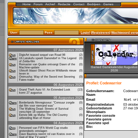
Home
Forum
Archief
Redactie
Contact
Bedrijven
Games
User:
Pass:
Login!
(
Registreren
)
Wachtwoord verg
07 Augustus 2026
DigixArt teased sequel van Road 96
(2)
Uli Latukefu speelt Ganondorf in The Legend
(0)
of Zelda-film
Remaster van Quake ontvangt Dawn of the
(0)
Gamed Gamekalender Augustus
Machine-update
2026
Ubisoft blaast Ghost Recon Wildlands nieuw
(0)
leven in
Onimusha: Way of the Sword met Severing
(0)
Fates-trailer
Profiel: Codewarrior
06 Augustus 2026
Grand Theft Auto VI: An Extended Look
(13)
Gebruikersnaam:
Codewarr
komt 27 augustus
Naam
05 Augustus 2026
Email
Borderlands filmregisseur: "Censuur zorgde
(0)
Registratiedatum
03 oktobe
dat film voor niemand was"
Geboortedatum
27 mei 1
The Walking Dead: Streets of Survival
(2)
Woonplaats
verschijnt 18 september
Eerste blik op Mafia: The Old Country
(0)
Favoriete console
uitbreiding Man of Honor
Favoriete genre
04 Augustus 2026
Favoriete spel
Bio:
Personeel van FIFA World Cup studio
(0)
grotendeels ontslagen
Dave Bautista neemt rol van Kratos over in
(3)
God of War TV-serie?