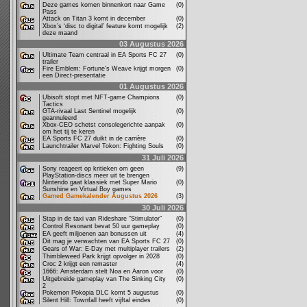
Deze games komen binnenkort naar Game
(0)
Pass
Attack on Titan 3 komt in december
(0)
Xbox’s ‘disc to digital’ feature komt mogelijk
(2)
deze maand
03 Augustus 2026
Ultimate Team centraal in EA Sports FC 27
(0)
trailer
Fire Emblem: Fortune's Weave krijgt morgen
(0)
een Direct-presentatie
01 Augustus 2026
Ubisoft stopt met NFT-game Champions
(0)
Tactics
GTA-rivaal Last Sentinel mogelijk
(0)
geannuleerd
Xbox-CEO schetst consolegerichte aanpak
(0)
om het tij te keren
EA Sports FC 27 duikt in de carrière
(0)
Launchtrailer Marvel Tokon: Fighting Souls
(0)
31 Juli 2026
Sony reageert op kritieken om geen
(9)
PlayStation-discs meer uit te brengen
Nintendo gaat klassiek met Super Mario
(0)
Sunshine en Virtual Boy games
Gamed Gamekalender Augustus 2026
(3)
30 Juli 2026
Stap in de taxi van Rideshare “Stimulator”
(0)
Control Resonant bevat 50 uur gameplay
(0)
EA geeft miljoenen aan bonussen uit
(4)
Dit mag je verwachten van EA Sports FC 27
(0)
Gears of War: E-Day met multiplayer trailers
(2)
Thimbleweed Park krijgt opvolger in 2028
(0)
Croc 2 krijgt een remaster
(4)
1666: Amsterdam stelt Noa en Aaron voor
(0)
Uitgebreide gameplay van The Sinking City
(0)
2
Pokemon Pokopia DLC komt 5 augustus
(0)
Silent Hill: Townfall heeft vijftal eindes
(0)