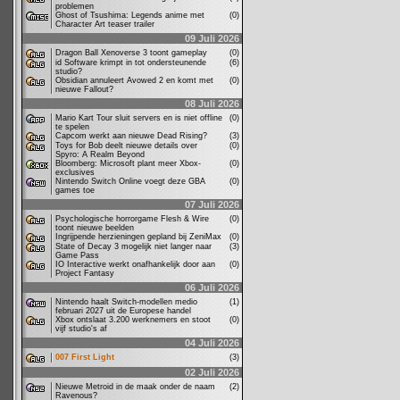
problemen
Ghost of Tsushima: Legends anime met
(0)
Character Art teaser trailer
09 Juli 2026
Dragon Ball Xenoverse 3 toont gameplay
(0)
id Software krimpt in tot ondersteunende
(6)
studio?
Obsidian annuleert Avowed 2 en komt met
(0)
nieuwe Fallout?
08 Juli 2026
Mario Kart Tour sluit servers en is niet offline
(0)
te spelen
Capcom werkt aan nieuwe Dead Rising?
(3)
Toys for Bob deelt nieuwe details over
(0)
Spyro: A Realm Beyond
Bloomberg: Microsoft plant meer Xbox-
(0)
exclusives
Nintendo Switch Online voegt deze GBA
(0)
games toe
07 Juli 2026
Psychologische horrorgame Flesh & Wire
(0)
toont nieuwe beelden
Ingrijpende herzieningen gepland bij ZeniMax
(0)
State of Decay 3 mogelijk niet langer naar
(3)
Game Pass
IO Interactive werkt onafhankelijk door aan
(0)
Project Fantasy
06 Juli 2026
Nintendo haalt Switch-modellen medio
(1)
februari 2027 uit de Europese handel
Xbox ontslaat 3.200 werknemers en stoot
(0)
vijf studio's af
04 Juli 2026
007 First Light
(3)
02 Juli 2026
Nieuwe Metroid in de maak onder de naam
(2)
Ravenous?