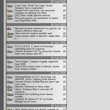
29 Juli 2026
Crazy Taxi: World Tour krijgt Closed
(0)
Network Test in september
Double Fine moet kwart van personeel
(0)
ontslaan na splitsing met Xbox
[GC] Xbox maakt plannen bekend
(0)
Deze drie games zijn binnenkort te spelen
(0)
met PlayStation Plus
28 Juli 2026
Blizzard ontslaat medewerker na gebruik van
(1)
cheat in World of Warcraft
Xbox-services werken eindelijk weer
(0)
Twee nieuwe outfits in Marvel's Spider-Man
(0)
2
27 Juli 2026
S.T.A.L.K.E.R. 2: Heart of Chornobyl
(0)
uitbreiding komt 20 augustus
Ubisoft annuleert Far Cry extraction shooter,
(0)
komt met nieuwe spin-off?
25 Juli 2026
Tomb Raider: Catalyst mogelijk uitgesteld
(0)
naar 2028
God of War Laufey komt in februari, Kratos
(1)
keert terug in sequel
24 Juli 2026
Openingsfilmpje en DLC personage van
(0)
MARVEL Tokon: Fighting Souls bekend
Amazon Games kondigt Batman game aan
(0)
voor Luna
Marvel's Wolverine in Story trailer
(0)
Aliens: Fireteam Elite 2 verschijnt 25
(0)
augustus
Resident Evil verfilming toont nieuwe
(1)
beelden
[Update] EA Sports FC 27 zet Kylian
(3)
Mbappé op de cover
23 Juli 2026
Xbox Series-versie van Avatar Legends op
(0)