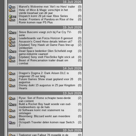
16 Juli 2026
Marvel's Wolverine met 'Ain't no Hero' trailer
(0)
Hela: of Mice & Magic verschijnt in het
(0)
vierde kwartaal van dit jaar
Dispatch komt 29 juli naar Xbox Series
(0)
Avatar: Frontiers of Pandora en Rise of the
(0)
Ronin komen naar PS Plus
15 Juli 2026
Steve Buscemi voegt zich bij Far Cry TV-
(0)
serie
Leaderboards van Forza Horizon 6 gereset
(0)
Assassin's Creed Hexe details lekken uit?
(0)
[Update] Tony Hawk uit Game Pass line-up
(2)
verdwenen
Dead Space bedenker Glen Schofield zegt
(3)
game-industrie vaarwel
[Update] Sony stelt FlexStrike fight stick uit
(0)
Beast of Reincarnation trailer draait om
(0)
combat
14 Juli 2026
Dragon's Dogma 2: Dark Arisen DLC is
(0)
ongeveer 25 uur lang
Future Games Show staat gepland voor 26
(0)
augustus
Disney duikt 15 augustus in 25 jaar Kingdom
(0)
Hearts
13 Juli 2026
Ryse: Son of Rome schrapte twee-derde
(2)
van content
Build a Rocket Boy haalt woede van oud-
(0)
medewerkers op de hals
Id Software komt met statement na
(1)
ontslagen
Bloomberg: Blizzard werkt aan meerdere
(0)
titels
Octopath Traveler delen komen naar Switch
(2)
2
10 Juli 2026
Toekomst van Fallout 76 mogelijk in de
(0)