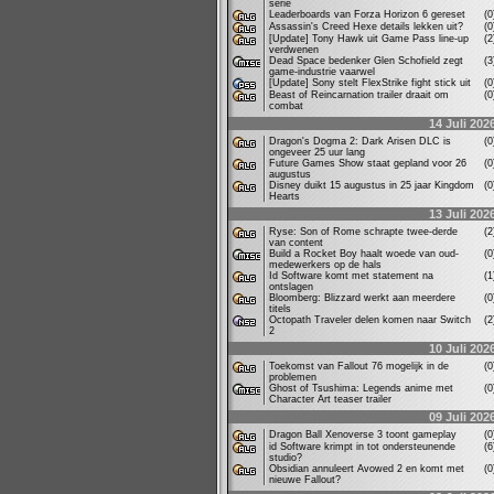
serie
Leaderboards van Forza Horizon 6 gereset
(
Assassin's Creed Hexe details lekken uit?
(
[Update] Tony Hawk uit Game Pass line-up
(
verdwenen
Dead Space bedenker Glen Schofield zegt
(
game-industrie vaarwel
[Update] Sony stelt FlexStrike fight stick uit
(
Beast of Reincarnation trailer draait om
(
combat
14 Juli 202
Dragon's Dogma 2: Dark Arisen DLC is
(
ongeveer 25 uur lang
Future Games Show staat gepland voor 26
(
augustus
Disney duikt 15 augustus in 25 jaar Kingdom
(
Hearts
13 Juli 202
Ryse: Son of Rome schrapte twee-derde
(
van content
Build a Rocket Boy haalt woede van oud-
(
medewerkers op de hals
Id Software komt met statement na
(
ontslagen
Bloomberg: Blizzard werkt aan meerdere
(
titels
Octopath Traveler delen komen naar Switch
(
2
10 Juli 202
Toekomst van Fallout 76 mogelijk in de
(
problemen
Ghost of Tsushima: Legends anime met
(
Character Art teaser trailer
09 Juli 202
Dragon Ball Xenoverse 3 toont gameplay
(
id Software krimpt in tot ondersteunende
(
studio?
Obsidian annuleert Avowed 2 en komt met
(
nieuwe Fallout?