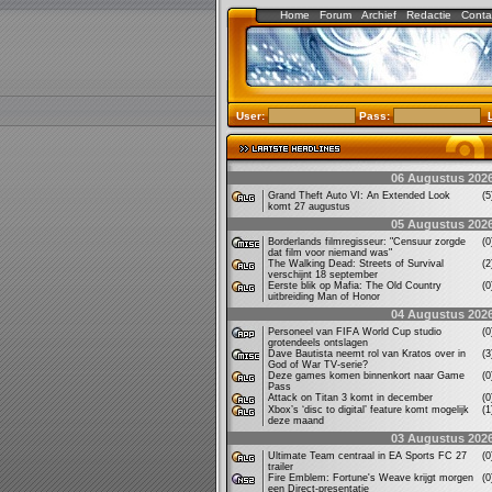
Home
Forum
Archief
Redactie
Conta
User:
Pass:
06 Augustus 202
Grand Theft Auto VI: An Extended Look
(
komt 27 augustus
05 Augustus 202
Borderlands filmregisseur: "Censuur zorgde
(
dat film voor niemand was"
The Walking Dead: Streets of Survival
(
verschijnt 18 september
Eerste blik op Mafia: The Old Country
(
uitbreiding Man of Honor
04 Augustus 202
Personeel van FIFA World Cup studio
(
grotendeels ontslagen
Dave Bautista neemt rol van Kratos over in
(
God of War TV-serie?
Deze games komen binnenkort naar Game
(
Pass
Attack on Titan 3 komt in december
(
Xbox’s ‘disc to digital’ feature komt mogelijk
(
deze maand
03 Augustus 202
Ultimate Team centraal in EA Sports FC 27
(
trailer
Fire Emblem: Fortune's Weave krijgt morgen
(
een Direct-presentatie