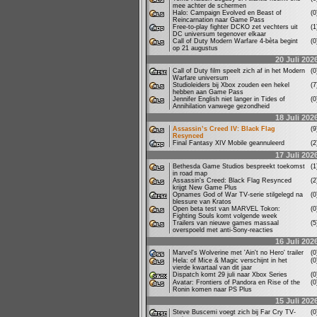
mee achter de schermen
Halo: Campaign Evolved en Beast of
(
Reincarnation naar Game Pass
Free-to-play fighter DCKO zet vechters uit
(
DC universum tegenover elkaar
Call of Duty Modern Warfare 4-bèta begint
(
op 21 augustus
20 Juli 202
Call of Duty film speelt zich af in het Modern
(
Warfare universum
Studioleiders bij Xbox zouden een hekel
(
hebben aan Game Pass
Jennifer English niet langer in Tides of
(
Annihilation vanwege gezondheid
18 Juli 202
Assassin’s Creed IV: Black Flag
(
Resynced
Final Fantasy XIV Mobile geannuleerd
(
17 Juli 202
Bethesda Game Studios bespreekt toekomst
(
in road map
Assassin's Creed: Black Flag Resynced
(
krijgt New Game Plus
Opnames God of War TV-serie stilgelegd na
(
blessure van Kratos
Open beta test van MARVEL Tokon:
(
Fighting Souls komt volgende week
Trailers van nieuwe games massaal
(
overspoeld met anti-Sony-reacties
16 Juli 202
Marvel's Wolverine met 'Ain't no Hero' trailer
(
Hela: of Mice & Magic verschijnt in het
(
vierde kwartaal van dit jaar
Dispatch komt 29 juli naar Xbox Series
(
Avatar: Frontiers of Pandora en Rise of the
(
Ronin komen naar PS Plus
15 Juli 202
Steve Buscemi voegt zich bij Far Cry TV-
(