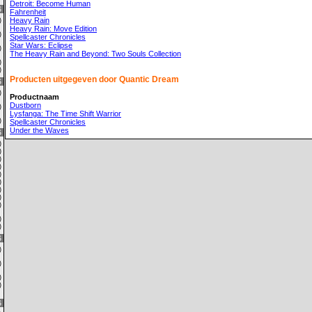
Detroit: Become Human
6
Fahrenheit
Heavy Rain
0)
Heavy Rain: Move Edition
0)
Spellcaster Chronicles
Star Wars: Eclipse
0)
The Heavy Rain and Beyond: Two Souls Collection
0)
0)
Producten uitgegeven door Quantic Dream
6
9)
Productnaam
Dustborn
0)
Lysfanga: The Time Shift Warrior
3)
Spellcaster Chronicles
Under the Waves
6
0)
0)
4)
0)
2)
0)
4)
0)
0)
0)
0)
6
0)
0)
0)
0)
6