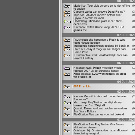
08 Juli 202
Mario Kart Tour sluit servers en is niet offline
(
te spelen
Capcom werkt aan nieuwe Dead Rising?
(
Toys for Bob deelt nieuwe details over
(
Spyro: A Realm Beyond
Bloomberg: Microsoft plant meer Xbox-
(
exclusives
Nintendo Switch Online voegt deze GBA
(
games toe
07 Juli 202
Psychologische horrorgame Flesh & Wire
(
toont nieuwe beelden
Ingrijpende herzieningen gepland bij ZeniMax
(
State of Decay 3 mogelijk niet langer naar
(
Game Pass
IO Interactive werkt onafhankelijk door aan
(
Project Fantasy
06 Juli 202
Nintendo haalt Switch-modellen medio
(
februari 2027 uit de Europese handel
Xbox ontslaat 3.200 werknemers en stoot
(
vijf studio's af
04 Juli 202
007 First Light
(
02 Juli 202
Nieuwe Metroid in de maak onder de naam
(
Ravenous?
Xbox volgt PlayStation met digital-only,
(
komen met Disc2Digital?
Quantic Dream ontkent problemen rondom
(
Star Wars Eclipse
PlayStation Plus games voor juli bekend
(
01 Juli 202
PlayStation 3 en PlayStation Vita Stores
(
sluiten hun deuren
Ontslagen bij IO Interactive nadat Microsoft
(
financiering terugtrekt