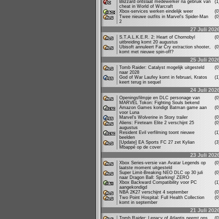
Blizzard ontslaat medewerker na gebruik van
(
cheat in World of Warcraft
Xbox-services werken eindelijk weer
(
Twee nieuwe outfits in Marvel's Spider-Man
(
2
27 Juli 202
S.T.A.L.K.E.R. 2: Heart of Chornobyl
(
uitbreiding komt 20 augustus
Ubisoft annuleert Far Cry extraction shooter,
(
komt met nieuwe spin-off?
25 Juli 202
Tomb Raider: Catalyst mogelijk uitgesteld
(
naar 2028
God of War Laufey komt in februari, Kratos
(
keert terug in sequel
24 Juli 202
Openingsfilmpje en DLC personage van
(
MARVEL Tokon: Fighting Souls bekend
Amazon Games kondigt Batman game aan
(
voor Luna
Marvel's Wolverine in Story trailer
(
Aliens: Fireteam Elite 2 verschijnt 25
(
augustus
Resident Evil verfilming toont nieuwe
(
beelden
[Update] EA Sports FC 27 zet Kylian
(
Mbappé op de cover
23 Juli 202
Xbox Series-versie van Avatar Legends op
(
laatste moment uitgesteld
Super Limit-Breaking NEO DLC op 30 juli
(
naar Dragon Ball: Sparking! ZERO
Xbox Backward Compatibility voor PC
(
aangekondigd
NBA 2K27 verschijnt 4 september
(
Two Point Hospital: Full Health Collection
(
komt in september
21 Juli 202
Tomb Raider: Legacy of Atlantis neemt ons
(