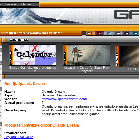
ct
Bedrijven
Games
Login!
(
Registreren
)
Wachtwoord vergeten?
6
5)
6
Gamed Gamekalender Augustus
Assassin’s Creed IV: Black Flag
0)
007 Fir
2026
Resynced
2)
0)
Bedrijf: Quantic Dream
6
Naam:
Quantic Dream
0)
Type:
Uitgever / Ontwikkelaar
Website:
http://www.quanticdream.com/
3)
Aantal producten:
11
0)
Quantic Dream is een ambitieuze Franse ontwikkelaar die in 199
Omschrijving:
werd. De ontwikkelaar is bekend om hun culthits Fahrenheit en 
0)
bedrijf levert sterk cineastische games.
1)
6
Producten ontwikkeld door Quantic Dream
0)
Productnaam
0)
Beyond: Two Souls