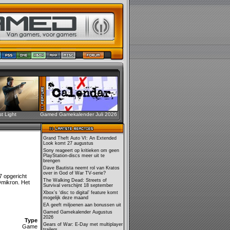
st Light
Gamed Gamekalender Juli 2026
Grand Theft Auto VI: An Extended
Look komt 27 augustus
Sony reageert op kritieken om geen
PlayStation-discs meer uit te
brengen
Dave Bautista neemt rol van Kratos
over in God of War TV-serie?
7 opgericht
The Walking Dead: Streets of
Omikron. Het
Survival verschijnt 18 september
Xbox’s ‘disc to digital’ feature komt
mogelijk deze maand
EA geeft miljoenen aan bonussen uit
Gamed Gamekalender Augustus
2026
Type
Gears of War: E-Day met multiplayer
Game
trailers