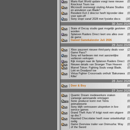
Mario Kart World update voegt twee nieuwe
(
Knockout Tours toe
Microsoft overweegt sluiting Arkane Studios
(
en annuleren van Blade?
Resident Evil 2 director heeft bijzonder idee
(
voor spin-off
Sony stopt vanaf 2028 met fysieke discs
(1
30 Juni 202
State of Decay studio gaat mogelijk gesloten
(
worden
Splatoon Raiders Direct leert ons alles over
(
de game
Gamed Gamekalender Juli 2026
(
29 Juni 202
Xbox pauzeert nieuwe third-party deals voor
(
Game Pass?
Sony wil hardware niet met aanzienlijke
(
verliezen verkopen
Kijk morgen naar de Splatoon Raiders Direct
(
Nieuwe details van Stranger Than Heaven
(
Marvel Tokon: Fighting Souls voegt Blade,
(
Loki en Deadpool toe
Virtua Fighter Crossroads onthult ‘Bakunawa
(
Killer’
28 Juni 202
Deer & Boy
(
27 Juni 202
Quantic Dream medewerkers staken
(
vanwege aanstaande ontslagen
Sonic producer komt met Tetris
(
animatieserie
Sony blijft vertrouwen uitspreken in live-
(
service games
Grand Theft Auto VI krijgt nooit een uitgave
(
op disc?
Haunted Chocolatier heeft meer ontwikkeltijd
(
nodig
Game Overview trailer van Onimusha: Way
(
of the Sword