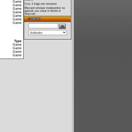
Game
Croc 2 krijgt een remaster
Game
Blizzard ontslaat medewerker na
Game
gebruik van cheat in World of
Game
Warcraft
Game
Game
Game
Type
Game
Game
Game
Game