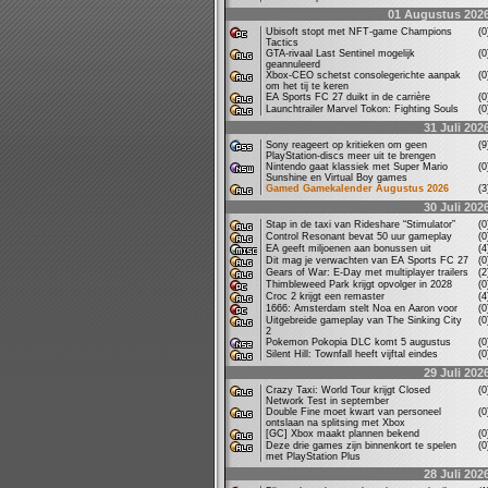
01 Augustus 202
Ubisoft stopt met NFT-game Champions
(
Tactics
GTA-rivaal Last Sentinel mogelijk
(
geannuleerd
Xbox-CEO schetst consolegerichte aanpak
(
om het tij te keren
EA Sports FC 27 duikt in de carrière
(
Launchtrailer Marvel Tokon: Fighting Souls
(
31 Juli 202
Sony reageert op kritieken om geen
(
PlayStation-discs meer uit te brengen
Nintendo gaat klassiek met Super Mario
(
Sunshine en Virtual Boy games
Gamed Gamekalender Augustus 2026
(
30 Juli 202
Stap in de taxi van Rideshare “Stimulator”
(
Control Resonant bevat 50 uur gameplay
(
EA geeft miljoenen aan bonussen uit
(
Dit mag je verwachten van EA Sports FC 27
(
Gears of War: E-Day met multiplayer trailers
(
Thimbleweed Park krijgt opvolger in 2028
(
Croc 2 krijgt een remaster
(
1666: Amsterdam stelt Noa en Aaron voor
(
Uitgebreide gameplay van The Sinking City
(
2
Pokemon Pokopia DLC komt 5 augustus
(
Silent Hill: Townfall heeft vijftal eindes
(
29 Juli 202
Crazy Taxi: World Tour krijgt Closed
(
Network Test in september
Double Fine moet kwart van personeel
(
ontslaan na splitsing met Xbox
[GC] Xbox maakt plannen bekend
(
Deze drie games zijn binnenkort te spelen
(
met PlayStation Plus
28 Juli 202