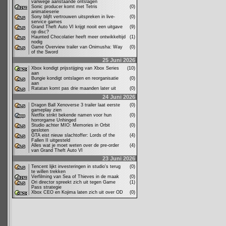
vanwege aanstaande ontslagen
Sonic producer komt met Tetris
(0)
animatieserie
Sony blijft vertrouwen uitspreken in live-
(0)
service games
Grand Theft Auto VI krijgt nooit een uitgave
(9)
op disc?
Haunted Chocolatier heeft meer ontwikkeltijd
(1)
nodig
Game Overview trailer van Onimusha: Way
(0)
of the Sword
25 Juni 2026
Xbox kondigt prijsstijging van Xbox Series
(10)
aan
Bungie kondigt ontslagen en reorganisatie
(0)
aan
Ratatan komt pas drie maanden later uit
(0)
24 Juni 2026
Dragon Ball Xenoverse 3 trailer laat eerste
(0)
gameplay zien
Netflix strikt bekende namen voor hun
(0)
horrorgame Unhinged
Studio achter MIO: Memories in Orbit
(0)
gesloten
GTA eist nieuw slachtoffer: Lords of the
(4)
Fallen II uitgesteld
Alles wat je moet weten over de pre-order
(4)
van Grand Theft Auto VI
23 Juni 2026
Tencent lijkt investeringen in studio's terug
(0)
te willen trekken
Verfilming van Sea of Thieves in de maak
(0)
Ori director spreekt zich uit tegen Game
(1)
Pass strategie
Xbox CEO en Kojima laten zich uit over OD
(0)