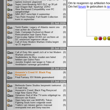
laatste moment uitgesteld
Om te reageren op artikelen hoe
Super Limit-Breaking NEO DLC op 30 juli
(0)
Om het
forum
te gebruiken is
re
naar Dragon Ball: Sparking! ZERO
Xbox Backward Compatibility voor PC
(1)
aangekondigd
NBA 2K27 verschijnt 4 september
(0)
Two Point Hospital: Full Health Collection
(0)
komt in september
21 Juli 2026
Tomb Raider: Legacy of Atlantis neemt ons
(0)
mee achter de schermen
Halo: Campaign Evolved en Beast of
(0)
Reincarnation naar Game Pass
Free-to-play fighter DCKO zet vechters uit
(1)
DC universum tegenover elkaar
Call of Duty Modern Warfare 4-bèta begint
(0)
op 21 augustus
20 Juli 2026
Call of Duty film speelt zich af in het Modern
(0)
Warfare universum
Studioleiders bij Xbox zouden een hekel
(7)
hebben aan Game Pass
Jennifer English niet langer in Tides of
(0)
Annihilation vanwege gezondheid
18 Juli 2026
Assassin’s Creed IV: Black Flag
(9)
Resynced
Final Fantasy XIV Mobile geannuleerd
(2)
17 Juli 2026
Bethesda Game Studios bespreekt toekomst
(1)
in road map
Assassin's Creed: Black Flag Resynced
(2)
krijgt New Game Plus
Opnames God of War TV-serie stilgelegd na
(0)
blessure van Kratos
Open beta test van MARVEL Tokon:
(0)
Fighting Souls komt volgende week
Trailers van nieuwe games massaal
(5)
overspoeld met anti-Sony-reacties