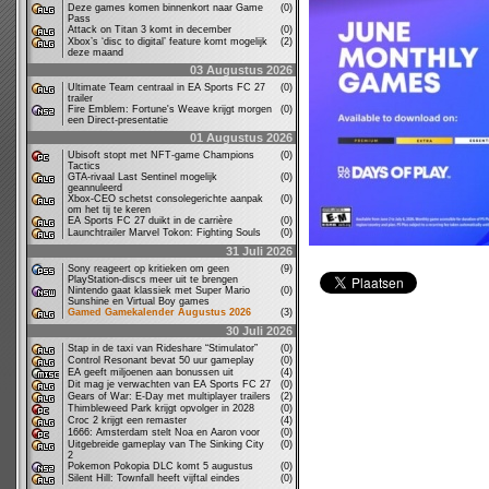
Deze games komen binnenkort naar Game
(0)
Pass
Attack on Titan 3 komt in december
(0)
Xbox’s ‘disc to digital’ feature komt mogelijk
(2)
deze maand
03 Augustus 2026
Ultimate Team centraal in EA Sports FC 27
(0)
trailer
Fire Emblem: Fortune's Weave krijgt morgen
(0)
een Direct-presentatie
01 Augustus 2026
Ubisoft stopt met NFT-game Champions
(0)
Tactics
GTA-rivaal Last Sentinel mogelijk
(0)
geannuleerd
Xbox-CEO schetst consolegerichte aanpak
(0)
om het tij te keren
EA Sports FC 27 duikt in de carrière
(0)
Launchtrailer Marvel Tokon: Fighting Souls
(0)
31 Juli 2026
Sony reageert op kritieken om geen
(9)
PlayStation-discs meer uit te brengen
Nintendo gaat klassiek met Super Mario
(0)
Sunshine en Virtual Boy games
Gamed Gamekalender Augustus 2026
(3)
30 Juli 2026
Stap in de taxi van Rideshare “Stimulator”
(0)
Control Resonant bevat 50 uur gameplay
(0)
EA geeft miljoenen aan bonussen uit
(4)
Dit mag je verwachten van EA Sports FC 27
(0)
Gears of War: E-Day met multiplayer trailers
(2)
Thimbleweed Park krijgt opvolger in 2028
(0)
Croc 2 krijgt een remaster
(4)
1666: Amsterdam stelt Noa en Aaron voor
(0)
Uitgebreide gameplay van The Sinking City
(0)
2
Pokemon Pokopia DLC komt 5 augustus
(0)
Silent Hill: Townfall heeft vijftal eindes
(0)