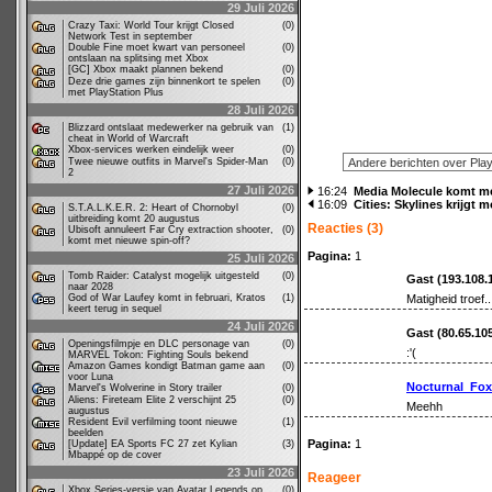
29 Juli 2026
Crazy Taxi: World Tour krijgt Closed
(0)
Network Test in september
Double Fine moet kwart van personeel
(0)
ontslaan na splitsing met Xbox
[GC] Xbox maakt plannen bekend
(0)
Deze drie games zijn binnenkort te spelen
(0)
met PlayStation Plus
28 Juli 2026
Blizzard ontslaat medewerker na gebruik van
(1)
cheat in World of Warcraft
Xbox-services werken eindelijk weer
(0)
Twee nieuwe outfits in Marvel's Spider-Man
(0)
2
27 Juli 2026
16:24
Media Molecule komt m
16:09
Cities: Skylines krijgt
S.T.A.L.K.E.R. 2: Heart of Chornobyl
(0)
uitbreiding komt 20 augustus
Reacties (3)
Ubisoft annuleert Far Cry extraction shooter,
(0)
komt met nieuwe spin-off?
Pagina:
1
25 Juli 2026
Tomb Raider: Catalyst mogelijk uitgesteld
(0)
Gast (193.108.
naar 2028
God of War Laufey komt in februari, Kratos
(1)
Matigheid troef..
keert terug in sequel
24 Juli 2026
Gast (80.65.10
Openingsfilmpje en DLC personage van
(0)
:'(
MARVEL Tokon: Fighting Souls bekend
Amazon Games kondigt Batman game aan
(0)
voor Luna
Nocturnal_Fox
Marvel's Wolverine in Story trailer
(0)
Aliens: Fireteam Elite 2 verschijnt 25
(0)
Meehh
augustus
Resident Evil verfilming toont nieuwe
(1)
beelden
Pagina:
1
[Update] EA Sports FC 27 zet Kylian
(3)
Mbappé op de cover
23 Juli 2026
Reageer
Xbox Series-versie van Avatar Legends op
(0)