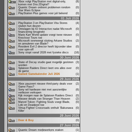
Xbox volgt PlayStation met digital-only,
(8)
komen met Disc2Digital?
Quantic Dream ontkent problemen rondom
(0)
Star Wars Eclipse
PlayStation Plus games voor juli bekend
(0)
01 Juli 2026
PlayStation 3 en PlayStation Vita Stores
(4)
sluiten hun deuren
Ontslagen bij IO Interactive nadat Microsoft
(0)
financiering terugtrekt
Mario Kart World update voegt twee nieuwe
(0)
Knockout Tours toe
Microsoft overweegt sluiting Arkane Studios
(2)
en annuleren van Blade?
Resident Evil 2 director heeft bijzonder idee
(0)
voor spin-off
Sony stopt vanaf 2028 met fysieke discs
(16)
30 Juni 2026
State of Decay studio gaat mogelijk gesloten
(3)
worden
Splatoon Raiders Direct leert ons alles over
(0)
de game
Gamed Gamekalender Juli 2026
(1)
29 Juni 2026
Xbox pauzeert nieuwe third-party deals voor
(2)
Game Pass?
Sony wil hardware niet met aanzienlijke
(6)
verliezen verkopen
Kijk morgen naar de Splatoon Raiders Direct
(0)
Nieuwe details van Stranger Than Heaven
(2)
Marvel Tokon: Fighting Souls voegt Blade,
(0)
Loki en Deadpool toe
Virtua Fighter Crossroads onthult ‘Bakunawa
(0)
Killer’
28 Juni 2026
Deer & Boy
(0)
27 Juni 2026
Quantic Dream medewerkers staken
(1)