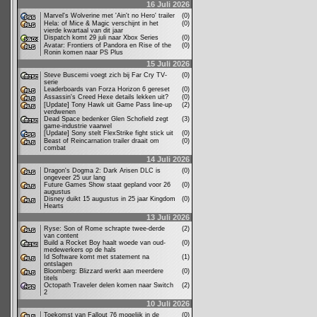
16 Juli 2026
Marvel's Wolverine met 'Ain't no Hero' trailer
(0)
Hela: of Mice & Magic verschijnt in het
(0)
vierde kwartaal van dit jaar
Dispatch komt 29 juli naar Xbox Series
(0)
Avatar: Frontiers of Pandora en Rise of the
(0)
Ronin komen naar PS Plus
15 Juli 2026
Steve Buscemi voegt zich bij Far Cry TV-
(0)
serie
Leaderboards van Forza Horizon 6 gereset
(0)
Assassin's Creed Hexe details lekken uit?
(0)
[Update] Tony Hawk uit Game Pass line-up
(2)
verdwenen
Dead Space bedenker Glen Schofield zegt
(3)
game-industrie vaarwel
[Update] Sony stelt FlexStrike fight stick uit
(0)
Beast of Reincarnation trailer draait om
(0)
combat
14 Juli 2026
Dragon's Dogma 2: Dark Arisen DLC is
(0)
ongeveer 25 uur lang
Future Games Show staat gepland voor 26
(0)
augustus
Disney duikt 15 augustus in 25 jaar Kingdom
(0)
Hearts
13 Juli 2026
Ryse: Son of Rome schrapte twee-derde
(2)
van content
Build a Rocket Boy haalt woede van oud-
(0)
medewerkers op de hals
Id Software komt met statement na
(1)
ontslagen
Bloomberg: Blizzard werkt aan meerdere
(0)
titels
Octopath Traveler delen komen naar Switch
(2)
2
10 Juli 2026
Toekomst van Fallout 76 mogelijk in de
(0)