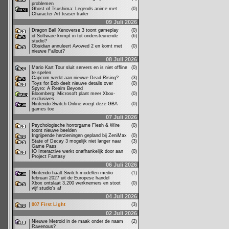
problemen
Ghost of Tsushima: Legends anime met
(0)
Character Art teaser trailer
09 Juli 2026
Dragon Ball Xenoverse 3 toont gameplay
(0)
id Software krimpt in tot ondersteunende
(6)
studio?
Obsidian annuleert Avowed 2 en komt met
(0)
nieuwe Fallout?
08 Juli 2026
Mario Kart Tour sluit servers en is niet offline
(0)
te spelen
Capcom werkt aan nieuwe Dead Rising?
(3)
Toys for Bob deelt nieuwe details over
(0)
Spyro: A Realm Beyond
Bloomberg: Microsoft plant meer Xbox-
(0)
exclusives
Nintendo Switch Online voegt deze GBA
(0)
games toe
07 Juli 2026
Psychologische horrorgame Flesh & Wire
(0)
toont nieuwe beelden
Ingrijpende herzieningen gepland bij ZeniMax
(0)
State of Decay 3 mogelijk niet langer naar
(3)
Game Pass
IO Interactive werkt onafhankelijk door aan
(0)
Project Fantasy
06 Juli 2026
Nintendo haalt Switch-modellen medio
(1)
februari 2027 uit de Europese handel
Xbox ontslaat 3.200 werknemers en stoot
(0)
vijf studio's af
04 Juli 2026
007 First Light
(3)
02 Juli 2026
Nieuwe Metroid in de maak onder de naam
(2)
Ravenous?