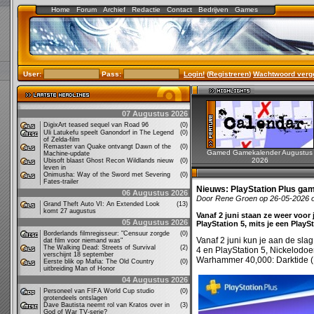
Home
Forum
Archief
Redactie
Contact
Bedrijven
Games
User:
Pass:
Login!
(
Registreren
)
Wachtwoord verg
07 Augustus 2026
DigixArt teased sequel van Road 96
(0)
Uli Latukefu speelt Ganondorf in The Legend
(0)
of Zelda-film
Remaster van Quake ontvangt Dawn of the
(0)
Gamed Gamekalender Augustus
Machine-update
2026
Ubisoft blaast Ghost Recon Wildlands nieuw
(0)
leven in
Onimusha: Way of the Sword met Severing
(0)
Fates-trailer
Nieuws:
PlayStation Plus gam
06 Augustus 2026
Door Rene Groen op 26-05-2026 
Grand Theft Auto VI: An Extended Look
(13)
komt 27 augustus
Vanaf 2 juni staan ze weer voor 
05 Augustus 2026
PlayStation 5, mits je een Play
Borderlands filmregisseur: "Censuur zorgde
(0)
Vanaf 2 juni kun je aan de sla
dat film voor niemand was"
The Walking Dead: Streets of Survival
(2)
4 en PlayStation 5, Nickelodoen
verschijnt 18 september
Warhammer 40,000: Darktide (P
Eerste blik op Mafia: The Old Country
(0)
uitbreiding Man of Honor
04 Augustus 2026
Personeel van FIFA World Cup studio
(0)
grotendeels ontslagen
Dave Bautista neemt rol van Kratos over in
(3)
God of War TV-serie?