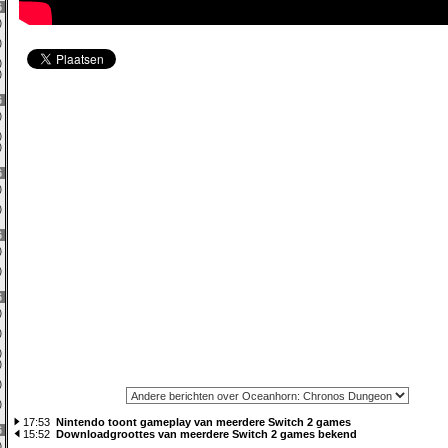
6
0)
0)
0)
0)
6
1)
0)
0)
6
0)
0)
6
0)
1)
6
0)
0)
0)
0)
1)
3)
17:53
Nintendo toont gameplay van meerdere Switch 2 games
6
15:52
Downloadgroottes van meerdere Switch 2 games bekend
0)