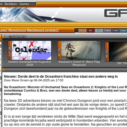
ct
Bedrijven
Games
Login!
(
Registreren
)
Wachtwoord vergeten?
6
0)
0)
0)
Gamed Gamekalender Augustus
Assassin’s Creed IV: Black Flag
007 Fir
2026
Resynced
0)
0)
Nieuws:
Derde deel in de Oceanhorn franchise slaat een andere weg in
6
Door Rene Groen op 06-04-2025 om 17:50
3)
Na Oceanhorn: Monster of Uncharted Seas en Oceanhorn 2: Knights of the Lost 
6
ontwikkelaar Cornfox & Bros. met een derde deel, alleen kiezen ze hierbij wel voor
benadering.
0)
2)
Na twee 3D adventures kiezen ze met Chronos Dungeon juist voor een pixelar
crawler. Ondanks de andere stijl sluit het wel aan bij de vorige delen, zo speelt
0)
Dungeon zich tweehonderd jaar na de gebeurtenissen van Knights of the Lost R
6
Er is al een lange tijd verstreken sinds de Witte Stad werd weggespoeld en het o
0)
prachtige koninkrijk Arcadia werd verbrijzeld in honderden eilanden. Vier avont
3)
nu op reis om de wereld in zijn oude glorie te herstellen. Na geruchten en prof