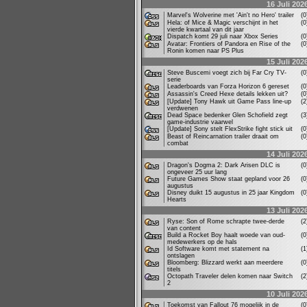
16 Juli 202
Marvel's Wolverine met 'Ain't no Hero' trailer
(
Hela: of Mice & Magic verschijnt in het
(
vierde kwartaal van dit jaar
Dispatch komt 29 juli naar Xbox Series
(
Avatar: Frontiers of Pandora en Rise of the
(
Ronin komen naar PS Plus
15 Juli 202
Steve Buscemi voegt zich bij Far Cry TV-
(
serie
Leaderboards van Forza Horizon 6 gereset
(
Assassin's Creed Hexe details lekken uit?
(
[Update] Tony Hawk uit Game Pass line-up
(
verdwenen
Dead Space bedenker Glen Schofield zegt
(
game-industrie vaarwel
[Update] Sony stelt FlexStrike fight stick uit
(
Beast of Reincarnation trailer draait om
(
combat
14 Juli 202
Dragon's Dogma 2: Dark Arisen DLC is
(
ongeveer 25 uur lang
Future Games Show staat gepland voor 26
(
augustus
Disney duikt 15 augustus in 25 jaar Kingdom
(
Hearts
13 Juli 202
Ryse: Son of Rome schrapte twee-derde
(
van content
Build a Rocket Boy haalt woede van oud-
(
medewerkers op de hals
Id Software komt met statement na
(
ontslagen
Bloomberg: Blizzard werkt aan meerdere
(
titels
Octopath Traveler delen komen naar Switch
(
2
10 Juli 202
Toekomst van Fallout 76 mogelijk in de
(