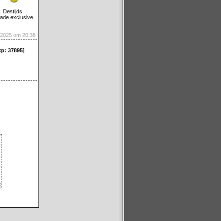
. Destijds
cade exclusive.
-2025 om 20:38
xp: 37895]