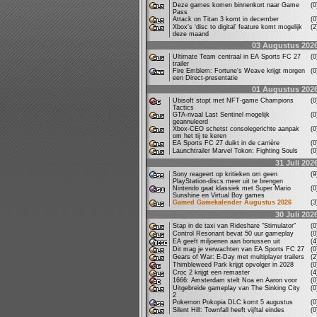
Deze games komen binnenkort naar Game
(
Pass
Attack on Titan 3 komt in december
(
Xbox’s ‘disc to digital’ feature komt mogelijk
(
deze maand
03 Augustus 202
Ultimate Team centraal in EA Sports FC 27
(
trailer
Fire Emblem: Fortune's Weave krijgt morgen
(
een Direct-presentatie
01 Augustus 202
Ubisoft stopt met NFT-game Champions
(
Tactics
GTA-rivaal Last Sentinel mogelijk
(
geannuleerd
Xbox-CEO schetst consolegerichte aanpak
(
om het tij te keren
EA Sports FC 27 duikt in de carrière
(
Launchtrailer Marvel Tokon: Fighting Souls
(
31 Juli 202
Sony reageert op kritieken om geen
(
PlayStation-discs meer uit te brengen
Nintendo gaat klassiek met Super Mario
(
Sunshine en Virtual Boy games
Gamed Gamekalender Augustus 2026
(
30 Juli 202
Stap in de taxi van Rideshare “Stimulator”
(
Control Resonant bevat 50 uur gameplay
(
EA geeft miljoenen aan bonussen uit
(
Dit mag je verwachten van EA Sports FC 27
(
Gears of War: E-Day met multiplayer trailers
(
Thimbleweed Park krijgt opvolger in 2028
(
Croc 2 krijgt een remaster
(
1666: Amsterdam stelt Noa en Aaron voor
(
Uitgebreide gameplay van The Sinking City
(
2
Pokemon Pokopia DLC komt 5 augustus
(
Silent Hill: Townfall heeft vijftal eindes
(