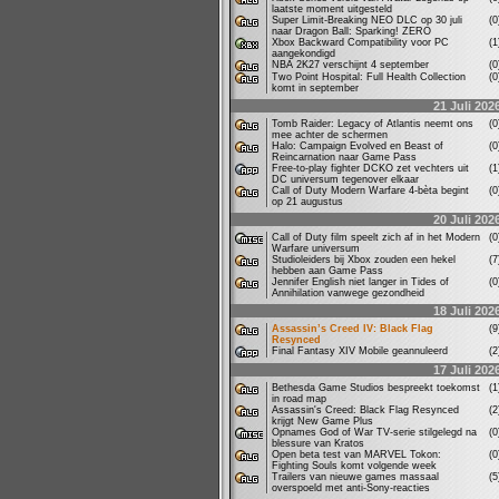
laatste moment uitgesteld
Super Limit-Breaking NEO DLC op 30 juli
(
naar Dragon Ball: Sparking! ZERO
Xbox Backward Compatibility voor PC
(
aangekondigd
NBA 2K27 verschijnt 4 september
(
Two Point Hospital: Full Health Collection
(
komt in september
21 Juli 202
Tomb Raider: Legacy of Atlantis neemt ons
(
mee achter de schermen
Halo: Campaign Evolved en Beast of
(
Reincarnation naar Game Pass
Free-to-play fighter DCKO zet vechters uit
(
DC universum tegenover elkaar
Call of Duty Modern Warfare 4-bèta begint
(
op 21 augustus
20 Juli 202
Call of Duty film speelt zich af in het Modern
(
Warfare universum
Studioleiders bij Xbox zouden een hekel
(
hebben aan Game Pass
Jennifer English niet langer in Tides of
(
Annihilation vanwege gezondheid
18 Juli 202
Assassin’s Creed IV: Black Flag
(
Resynced
Final Fantasy XIV Mobile geannuleerd
(
17 Juli 202
Bethesda Game Studios bespreekt toekomst
(
in road map
Assassin's Creed: Black Flag Resynced
(
krijgt New Game Plus
Opnames God of War TV-serie stilgelegd na
(
blessure van Kratos
Open beta test van MARVEL Tokon:
(
Fighting Souls komt volgende week
Trailers van nieuwe games massaal
(
overspoeld met anti-Sony-reacties