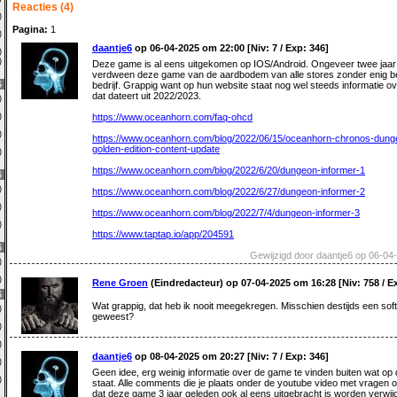
Reacties (4)
0)
Pagina:
1
1)
daantje6
op 06-04-2025 om 22:00 [Niv: 7 / Exp: 346]
0)
0)
Deze game is al eens uitgekomen op IOS/Android. Ongeveer twee jaar
verdween deze game van de aardbodem van alle stores zonder enig ber
6
bedrijf. Grappig want op hun website staat nog wel steeds informatie 
dat dateert uit 2022/2023.
0)
0)
https://www.oceanhorn.com/faq-ohcd
1)
https://www.oceanhorn.com/blog/2022/06/15/oceanhorn-chronos-dung
golden-edition-content-update
0)
https://www.oceanhorn.com/blog/2022/6/20/dungeon-informer-1
6
0)
https://www.oceanhorn.com/blog/2022/6/27/dungeon-informer-2
7)
https://www.oceanhorn.com/blog/2022/7/4/dungeon-informer-3
0)
https://www.taptap.io/app/204591
6
Gewijzigd door daantje6 op 06-04
9)
2)
Rene Groen
(Eindredacteur) op 07-04-2025 om 16:28 [Niv: 758 / E
6
Wat grappig, dat heb ik nooit meegekregen. Misschien destijds een sof
1)
geweest?
2)
0)
daantje6
op 08-04-2025 om 20:27 [Niv: 7 / Exp: 346]
0)
Geen idee, erg weinig informatie over de game te vinden buiten wat op
5)
staat. Alle comments die je plaats onder de youtube video met vragen 
dat deze game 3 jaar geleden ook al eens uitgebracht is worden verwi