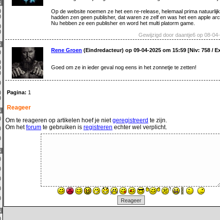
6
0)
Op de website noemen ze het een re-release, helemaal prima natuurlijk
0)
hadden zen geen publisher, dat waren ze zelf en was het een apple ar
Nu hebben ze een publisher en word het multi platorm game.
0)
0)
Gewijzigd door daantje6 op 08-04
6
Rene Groen
(Eindredacteur) op 09-04-2025 om 15:59 [Niv: 758 / E
0)
0)
Goed om ze in ieder geval nog eens in het zonnetje te zetten!
0)
2)
3)
Pagina:
1
0)
0)
Reageer
6
0)
Om te reageren op artikelen hoef je niet
geregistreerd
te zijn.
Om het
forum
te gebruiken is
registreren
echter wel verplicht.
0)
0)
6
2)
0)
1)
0)
2)
6
0)