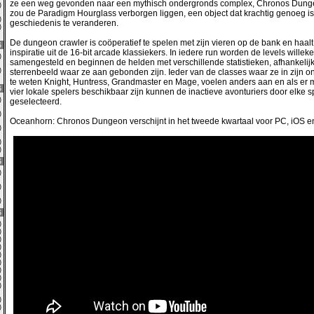
ze een weg gevonden naar een mythisch ondergronds complex, Chronos Dunge
0)
zou de Paradigm Hourglass verborgen liggen, een object dat krachtig genoeg i
0)
geschiedenis te veranderen.
2)
De dungeon crawler is coöperatief te spelen met zijn vieren op de bank en haalt 
6
inspiratie uit de 16-bit arcade klassiekers. In iedere run worden de levels willek
0)
samengesteld en beginnen de helden met verschillende statistieken, afhankelijk
0)
sterrenbeeld waar ze aan gebonden zijn. Ieder van de classes waar ze in zijn o
te weten Knight, Huntress, Grandmaster en Mage, voelen anders aan en als er 
6
vier lokale spelers beschikbaar zijn kunnen de inactieve avonturiers door elke 
0)
geselecteerd.
0)
Oceanhorn: Chronos Dungeon verschijnt in het tweede kwartaal voor PC, iOS e
0)
0)
0)
6
9)
0)
3)
6
0)
0)
4)
0)
2)
0)
4)
0)
0)
0)
0)