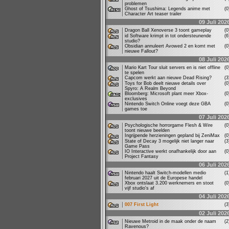
problemen
Ghost of Tsushima: Legends anime met
(
Character Art teaser trailer
09 Juli 202
Dragon Ball Xenoverse 3 toont gameplay
(
id Software krimpt in tot ondersteunende
(
studio?
Obsidian annuleert Avowed 2 en komt met
(
nieuwe Fallout?
08 Juli 202
Mario Kart Tour sluit servers en is niet offline
(
te spelen
Capcom werkt aan nieuwe Dead Rising?
(
Toys for Bob deelt nieuwe details over
(
Spyro: A Realm Beyond
Bloomberg: Microsoft plant meer Xbox-
(
exclusives
Nintendo Switch Online voegt deze GBA
(
games toe
07 Juli 202
Psychologische horrorgame Flesh & Wire
(
toont nieuwe beelden
Ingrijpende herzieningen gepland bij ZeniMax
(
State of Decay 3 mogelijk niet langer naar
(
Game Pass
IO Interactive werkt onafhankelijk door aan
(
Project Fantasy
06 Juli 202
Nintendo haalt Switch-modellen medio
(
februari 2027 uit de Europese handel
Xbox ontslaat 3.200 werknemers en stoot
(
vijf studio's af
04 Juli 202
007 First Light
(
02 Juli 202
Nieuwe Metroid in de maak onder de naam
(
Ravenous?