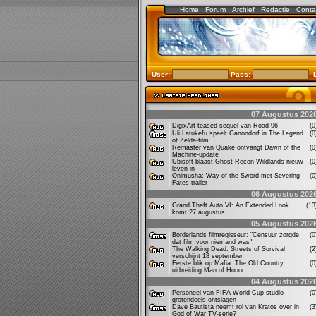
Home
Forum
Archief
Redactie
Conta
User:
Pass:
07 Augustus 202
DigixArt teased sequel van Road 96
(
Uli Latukefu speelt Ganondorf in The Legend
(
of Zelda-film
Remaster van Quake ontvangt Dawn of the
(
Machine-update
Ubisoft blaast Ghost Recon Wildlands nieuw
(
leven in
Onimusha: Way of the Sword met Severing
(
Fates-trailer
06 Augustus 202
Grand Theft Auto VI: An Extended Look
(1
komt 27 augustus
05 Augustus 202
Borderlands filmregisseur: "Censuur zorgde
(
dat film voor niemand was"
The Walking Dead: Streets of Survival
(
verschijnt 18 september
Eerste blik op Mafia: The Old Country
(
uitbreiding Man of Honor
04 Augustus 202
Personeel van FIFA World Cup studio
(
grotendeels ontslagen
Dave Bautista neemt rol van Kratos over in
(
God of War TV-serie?