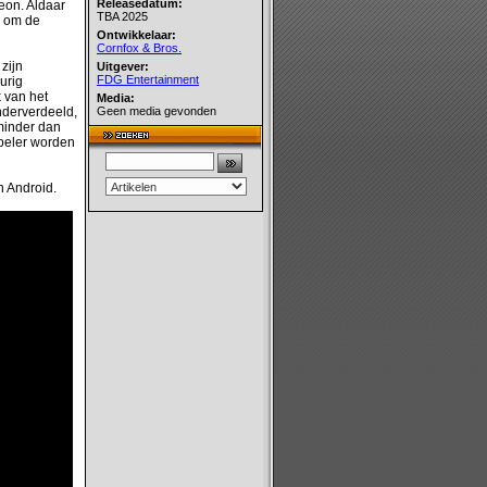
Releasedatum:
on. Aldaar
TBA 2025
s om de
Ontwikkelaar:
Cornfox & Bros.
zijn
Uitgever:
FDG Entertainment
eurig
 van het
Media:
nderverdeeld,
Geen media gevonden
minder dan
speler worden
n Android.