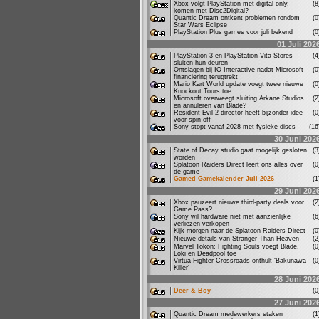
Xbox volgt PlayStation met digital-only,
(
komen met Disc2Digital?
Quantic Dream ontkent problemen rondom
(
Star Wars Eclipse
PlayStation Plus games voor juli bekend
(
01 Juli 202
PlayStation 3 en PlayStation Vita Stores
(
sluiten hun deuren
Ontslagen bij IO Interactive nadat Microsoft
(
financiering terugtrekt
Mario Kart World update voegt twee nieuwe
(
Knockout Tours toe
Microsoft overweegt sluiting Arkane Studios
(
en annuleren van Blade?
Resident Evil 2 director heeft bijzonder idee
(
voor spin-off
Sony stopt vanaf 2028 met fysieke discs
(1
30 Juni 202
State of Decay studio gaat mogelijk gesloten
(
worden
Splatoon Raiders Direct leert ons alles over
(
de game
Gamed Gamekalender Juli 2026
(
29 Juni 202
Xbox pauzeert nieuwe third-party deals voor
(
Game Pass?
Sony wil hardware niet met aanzienlijke
(
verliezen verkopen
Kijk morgen naar de Splatoon Raiders Direct
(
Nieuwe details van Stranger Than Heaven
(
Marvel Tokon: Fighting Souls voegt Blade,
(
Loki en Deadpool toe
Virtua Fighter Crossroads onthult ‘Bakunawa
(
Killer’
28 Juni 202
Deer & Boy
(
27 Juni 202
Quantic Dream medewerkers staken
(