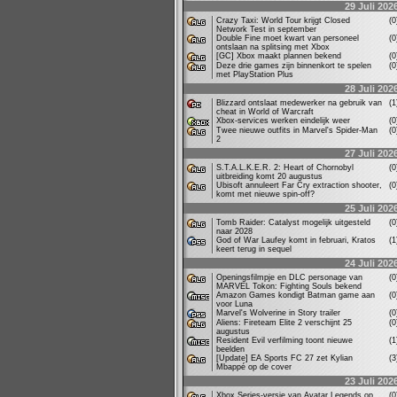
29 Juli 202
Crazy Taxi: World Tour krijgt Closed
(
Network Test in september
Double Fine moet kwart van personeel
(
ontslaan na splitsing met Xbox
[GC] Xbox maakt plannen bekend
(
Deze drie games zijn binnenkort te spelen
(
met PlayStation Plus
28 Juli 202
Blizzard ontslaat medewerker na gebruik van
(
cheat in World of Warcraft
Xbox-services werken eindelijk weer
(
Twee nieuwe outfits in Marvel's Spider-Man
(
2
27 Juli 202
S.T.A.L.K.E.R. 2: Heart of Chornobyl
(
uitbreiding komt 20 augustus
Ubisoft annuleert Far Cry extraction shooter,
(
komt met nieuwe spin-off?
25 Juli 202
Tomb Raider: Catalyst mogelijk uitgesteld
(
naar 2028
God of War Laufey komt in februari, Kratos
(
keert terug in sequel
24 Juli 202
Openingsfilmpje en DLC personage van
(
MARVEL Tokon: Fighting Souls bekend
Amazon Games kondigt Batman game aan
(
voor Luna
Marvel's Wolverine in Story trailer
(
Aliens: Fireteam Elite 2 verschijnt 25
(
augustus
Resident Evil verfilming toont nieuwe
(
beelden
[Update] EA Sports FC 27 zet Kylian
(
Mbappé op de cover
23 Juli 202
Xbox Series-versie van Avatar Legends op
(