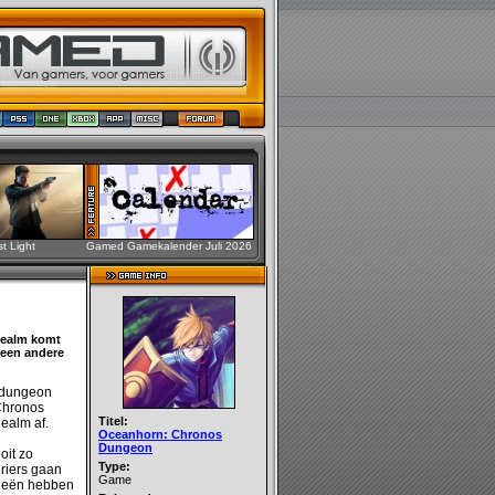
st Light
Gamed Gamekalender Juli 2026
Realm komt
 een andere
t dungeon
 Chronos
Titel:
ealm af.
Oceanhorn: Chronos
Dungeon
oit zo
Type:
uriers gaan
Game
etieën hebben