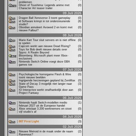
problemen
Ghost of Tsushima: Legends anime met
(0)
Character Art teaser trailer
09 Juli 2026
Dragon Ball Xenoverse 3 toont gameplay
(0)
id Software krimpt in tot ondersteunende
(6)
studio?
Obsidian annuleert Avowed 2 en komt met
(0)
nieuwe Fallout?
08 Juli 2026
Mario Kart Tour sluit servers en is niet offline
(0)
te spelen
Capcom werkt aan nieuwe Dead Rising?
(3)
Toys for Bob deelt nieuwe details over
(0)
Spyro: A Realm Beyond
Bloomberg: Microsoft plant meer Xbox-
(0)
exclusives
Nintendo Switch Online voegt deze GBA
(0)
games toe
07 Juli 2026
Psychologische horrorgame Flesh & Wire
(0)
toont nieuwe beelden
Ingrijpende herzieningen gepland bij ZeniMax
(0)
State of Decay 3 mogelijk niet langer naar
(3)
Game Pass
IO Interactive werkt onafhankelijk door aan
(0)
Project Fantasy
06 Juli 2026
Nintendo haalt Switch-modellen medio
(1)
februari 2027 uit de Europese handel
Xbox ontslaat 3.200 werknemers en stoot
(0)
vijf studio's af
04 Juli 2026
007 First Light
(3)
02 Juli 2026
Nieuwe Metroid in de maak onder de naam
(2)
Ravenous?