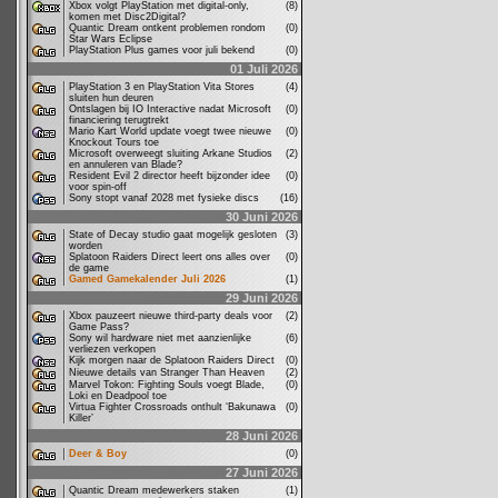
Xbox volgt PlayStation met digital-only,
(8)
komen met Disc2Digital?
Quantic Dream ontkent problemen rondom
(0)
Star Wars Eclipse
PlayStation Plus games voor juli bekend
(0)
01 Juli 2026
PlayStation 3 en PlayStation Vita Stores
(4)
sluiten hun deuren
Ontslagen bij IO Interactive nadat Microsoft
(0)
financiering terugtrekt
Mario Kart World update voegt twee nieuwe
(0)
Knockout Tours toe
Microsoft overweegt sluiting Arkane Studios
(2)
en annuleren van Blade?
Resident Evil 2 director heeft bijzonder idee
(0)
voor spin-off
Sony stopt vanaf 2028 met fysieke discs
(16)
30 Juni 2026
State of Decay studio gaat mogelijk gesloten
(3)
worden
Splatoon Raiders Direct leert ons alles over
(0)
de game
Gamed Gamekalender Juli 2026
(1)
29 Juni 2026
Xbox pauzeert nieuwe third-party deals voor
(2)
Game Pass?
Sony wil hardware niet met aanzienlijke
(6)
verliezen verkopen
Kijk morgen naar de Splatoon Raiders Direct
(0)
Nieuwe details van Stranger Than Heaven
(2)
Marvel Tokon: Fighting Souls voegt Blade,
(0)
Loki en Deadpool toe
Virtua Fighter Crossroads onthult ‘Bakunawa
(0)
Killer’
28 Juni 2026
Deer & Boy
(0)
27 Juni 2026
Quantic Dream medewerkers staken
(1)