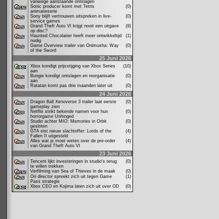
vanwege aanstaande ontslagen
Sonic producer komt met Tetris
(0)
animatieserie
Sony blijft vertrouwen uitspreken in live-
(0)
service games
Grand Theft Auto VI krijgt nooit een uitgave
(9)
op disc?
Haunted Chocolatier heeft meer ontwikkeltijd
(1)
nodig
Game Overview trailer van Onimusha: Way
(0)
of the Sword
25 Juni 2026
Xbox kondigt prijsstijging van Xbox Series
(10)
aan
Bungie kondigt ontslagen en reorganisatie
(0)
aan
Ratatan komt pas drie maanden later uit
(0)
24 Juni 2026
Dragon Ball Xenoverse 3 trailer laat eerste
(0)
gameplay zien
Netflix strikt bekende namen voor hun
(0)
horrorgame Unhinged
Studio achter MIO: Memories in Orbit
(0)
gesloten
GTA eist nieuw slachtoffer: Lords of the
(4)
Fallen II uitgesteld
Alles wat je moet weten over de pre-order
(4)
van Grand Theft Auto VI
23 Juni 2026
Tencent lijkt investeringen in studio's terug
(0)
te willen trekken
Verfilming van Sea of Thieves in de maak
(0)
Ori director spreekt zich uit tegen Game
(1)
Pass strategie
Xbox CEO en Kojima laten zich uit over OD
(0)