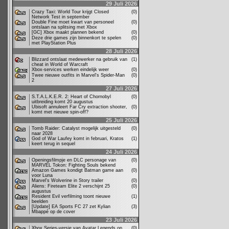
29 Juli 2026
Crazy Taxi: World Tour krijgt Closed
(0)
Network Test in september
Double Fine moet kwart van personeel
(0)
ontslaan na splitsing met Xbox
[GC] Xbox maakt plannen bekend
(0)
Deze drie games zijn binnenkort te spelen
(0)
met PlayStation Plus
28 Juli 2026
Blizzard ontslaat medewerker na gebruik van
(1)
cheat in World of Warcraft
Xbox-services werken eindelijk weer
(0)
Twee nieuwe outfits in Marvel's Spider-Man
(0)
2
27 Juli 2026
S.T.A.L.K.E.R. 2: Heart of Chornobyl
(0)
uitbreiding komt 20 augustus
Ubisoft annuleert Far Cry extraction shooter,
(0)
komt met nieuwe spin-off?
25 Juli 2026
Tomb Raider: Catalyst mogelijk uitgesteld
(0)
naar 2028
God of War Laufey komt in februari, Kratos
(1)
keert terug in sequel
24 Juli 2026
Openingsfilmpje en DLC personage van
(0)
MARVEL Tokon: Fighting Souls bekend
Amazon Games kondigt Batman game aan
(0)
voor Luna
Marvel's Wolverine in Story trailer
(0)
Aliens: Fireteam Elite 2 verschijnt 25
(0)
augustus
Resident Evil verfilming toont nieuwe
(1)
beelden
[Update] EA Sports FC 27 zet Kylian
(3)
Mbappé op de cover
23 Juli 2026
Xbox Series-versie van Avatar Legends op
(0)