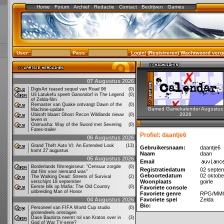
Home
Forum
Archief
Redactie
Contact
Bedrijven
Games
User:
Pass:
Login!
(
Registreren
)
Wachtwoord verg
07 Augustus 2026
DigixArt teased sequel van Road 96
(0)
Uli Latukefu speelt Ganondorf in The Legend
(0)
of Zelda-film
Remaster van Quake ontvangt Dawn of the
(0)
Gamed Gamekalender Augustus
Machine-update
2026
Ubisoft blaast Ghost Recon Wildlands nieuw
(0)
leven in
Onimusha: Way of the Sword met Severing
(0)
Fates-trailer
Profiel: daantje6
06 Augustus 2026
Grand Theft Auto VI: An Extended Look
(13)
Gebruikersnaam:
daantje6
komt 27 augustus
Naam
daan
05 Augustus 2026
Email
Borderlands filmregisseur: "Censuur zorgde
(0)
Registratiedatum
02 septe
dat film voor niemand was"
Geboortedatum
02 oktobe
The Walking Dead: Streets of Survival
(2)
Woonplaats
goirle
verschijnt 18 september
Eerste blik op Mafia: The Old Country
(0)
Favoriete console
uitbreiding Man of Honor
Favoriete genre
RPG/MM
04 Augustus 2026
Favoriete spel
Zelda
Bio:
Personeel van FIFA World Cup studio
(0)
grotendeels ontslagen
Dave Bautista neemt rol van Kratos over in
(3)
God of War TV-serie?