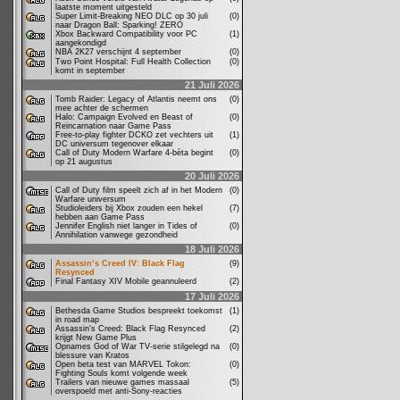
laatste moment uitgesteld
Super Limit-Breaking NEO DLC op 30 juli
(0)
naar Dragon Ball: Sparking! ZERO
Xbox Backward Compatibility voor PC
(1)
aangekondigd
NBA 2K27 verschijnt 4 september
(0)
Two Point Hospital: Full Health Collection
(0)
komt in september
21 Juli 2026
Tomb Raider: Legacy of Atlantis neemt ons
(0)
mee achter de schermen
Halo: Campaign Evolved en Beast of
(0)
Reincarnation naar Game Pass
Free-to-play fighter DCKO zet vechters uit
(1)
DC universum tegenover elkaar
Call of Duty Modern Warfare 4-bèta begint
(0)
op 21 augustus
20 Juli 2026
Call of Duty film speelt zich af in het Modern
(0)
Warfare universum
Studioleiders bij Xbox zouden een hekel
(7)
hebben aan Game Pass
Jennifer English niet langer in Tides of
(0)
Annihilation vanwege gezondheid
18 Juli 2026
Assassin’s Creed IV: Black Flag
(9)
Resynced
Final Fantasy XIV Mobile geannuleerd
(2)
17 Juli 2026
Bethesda Game Studios bespreekt toekomst
(1)
in road map
Assassin's Creed: Black Flag Resynced
(2)
krijgt New Game Plus
Opnames God of War TV-serie stilgelegd na
(0)
blessure van Kratos
Open beta test van MARVEL Tokon:
(0)
Fighting Souls komt volgende week
Trailers van nieuwe games massaal
(5)
overspoeld met anti-Sony-reacties