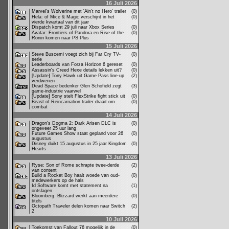
16 Juli 2026
Marvel's Wolverine met 'Ain't no Hero' trailer
(0)
Hela: of Mice & Magic verschijnt in het
(0)
vierde kwartaal van dit jaar
Dispatch komt 29 juli naar Xbox Series
(0)
Avatar: Frontiers of Pandora en Rise of the
(0)
Ronin komen naar PS Plus
15 Juli 2026
Steve Buscemi voegt zich bij Far Cry TV-
(0)
serie
Leaderboards van Forza Horizon 6 gereset
(0)
Assassin's Creed Hexe details lekken uit?
(0)
[Update] Tony Hawk uit Game Pass line-up
(2)
verdwenen
Dead Space bedenker Glen Schofield zegt
(3)
game-industrie vaarwel
[Update] Sony stelt FlexStrike fight stick uit
(0)
Beast of Reincarnation trailer draait om
(0)
combat
14 Juli 2026
Dragon's Dogma 2: Dark Arisen DLC is
(0)
ongeveer 25 uur lang
Future Games Show staat gepland voor 26
(0)
augustus
Disney duikt 15 augustus in 25 jaar Kingdom
(0)
Hearts
13 Juli 2026
Ryse: Son of Rome schrapte twee-derde
(2)
van content
Build a Rocket Boy haalt woede van oud-
(0)
medewerkers op de hals
Id Software komt met statement na
(1)
ontslagen
Bloomberg: Blizzard werkt aan meerdere
(0)
titels
Octopath Traveler delen komen naar Switch
(2)
2
10 Juli 2026
Toekomst van Fallout 76 mogelijk in de
(0)