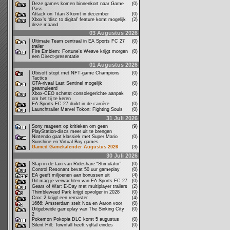
Deze games komen binnenkort naar Game
(0)
Pass
Attack on Titan 3 komt in december
(0)
Xbox’s ‘disc to digital’ feature komt mogelijk
(2)
deze maand
03 Augustus 2026
Ultimate Team centraal in EA Sports FC 27
(0)
trailer
Fire Emblem: Fortune's Weave krijgt morgen
(0)
een Direct-presentatie
01 Augustus 2026
Ubisoft stopt met NFT-game Champions
(0)
Tactics
GTA-rivaal Last Sentinel mogelijk
(0)
geannuleerd
Xbox-CEO schetst consolegerichte aanpak
(0)
om het tij te keren
EA Sports FC 27 duikt in de carrière
(0)
Launchtrailer Marvel Tokon: Fighting Souls
(0)
31 Juli 2026
Sony reageert op kritieken om geen
(9)
PlayStation-discs meer uit te brengen
Nintendo gaat klassiek met Super Mario
(0)
Sunshine en Virtual Boy games
Gamed Gamekalender Augustus 2026
(3)
30 Juli 2026
Stap in de taxi van Rideshare “Stimulator”
(0)
Control Resonant bevat 50 uur gameplay
(0)
EA geeft miljoenen aan bonussen uit
(4)
Dit mag je verwachten van EA Sports FC 27
(0)
Gears of War: E-Day met multiplayer trailers
(2)
Thimbleweed Park krijgt opvolger in 2028
(0)
Croc 2 krijgt een remaster
(4)
1666: Amsterdam stelt Noa en Aaron voor
(0)
Uitgebreide gameplay van The Sinking City
(0)
2
Pokemon Pokopia DLC komt 5 augustus
(0)
Silent Hill: Townfall heeft vijftal eindes
(0)