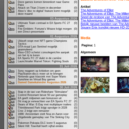
Deze games komen binnenkort naar Game
(0)
Pass
Artikel
Attack on Titan 3 komt in december
(0)
The Adventures of Elliot
Xbox’s ‘disc to digital’ feature komt mogelijk
(2)
The Adventures of Elliot: The Mille
deze maand
Speel de proloog van The Adventure
03 Augustus 2026
The Adventures of Elliot: The Mille
Ultimate Team centraal in EA Sports FC 27
(0)
Bekijk nieuwe beelden van The Adve
trailer
Square Enix kondigt nieuwe HD-
Fire Emblem: Fortune's Weave krijgt morgen
(0)
een Direct-presentatie
01 Augustus 2026
Media
Ubisoft stopt met NFT-game Champions
(0)
Tactics
Pagina:
1
GTA-rivaal Last Sentinel mogelijk
(0)
geannuleerd
Algemeen
Xbox-CEO schetst consolegerichte aanpak
(0)
om het tij te keren
EA Sports FC 27 duikt in de carrière
(0)
Launchtrailer Marvel Tokon: Fighting Souls
(0)
31 Juli 2026
Sony reageert op kritieken om geen
(9)
PlayStation-discs meer uit te brengen
Nintendo gaat klassiek met Super Mario
(0)
Sunshine en Virtual Boy games
Gamed Gamekalender Augustus 2026
(3)
30 Juli 2026
Stap in de taxi van Rideshare “Stimulator”
(0)
Control Resonant bevat 50 uur gameplay
(0)
EA geeft miljoenen aan bonussen uit
(4)
Dit mag je verwachten van EA Sports FC 27
(0)
Gears of War: E-Day met multiplayer trailers
(2)
Thimbleweed Park krijgt opvolger in 2028
(0)
Croc 2 krijgt een remaster
(4)
1666: Amsterdam stelt Noa en Aaron voor
(0)
Uitgebreide gameplay van The Sinking City
(0)
2
Pokemon Pokopia DLC komt 5 augustus
(0)
Silent Hill: Townfall heeft vijftal eindes
(0)