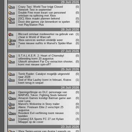
29 Juli 2026
Crazy Taxi: World Tour krijgt Closed
(0)
Network Test in september
Double Fine moet kwart van personeel
(0)
ontslaan na splitsing met Xbox
[GC] Xbox maakt plannen bekend
(0)
Deze drie games zijn binnenkort te spelen
(0)
met PlayStation Plus
28 Juli 2026
Blizzard ontslaat medewerker na gebruik van
(1)
cheat in World of Warcraft
Xbox-services werken eindelijk weer
(0)
Twee nieuwe outfits in Marvel's Spider-Man
(0)
2
27 Juli 2026
S.T.A.L.K.E.R. 2: Heart of Chornobyl
(0)
uitbreiding komt 20 augustus
Ubisoft annuleert Far Cry extraction shooter,
(0)
komt met nieuwe spin-off?
25 Juli 2026
Tomb Raider: Catalyst mogelijk uitgesteld
(0)
naar 2028
God of War Laufey komt in februari, Kratos
(1)
keert terug in sequel
24 Juli 2026
Openingsfilmpje en DLC personage van
(0)
MARVEL Tokon: Fighting Souls bekend
Amazon Games kondigt Batman game aan
(0)
voor Luna
Marvel's Wolverine in Story trailer
(0)
Aliens: Fireteam Elite 2 verschijnt 25
(0)
augustus
Resident Evil verfilming toont nieuwe
(1)
beelden
[Update] EA Sports FC 27 zet Kylian
(3)
Mbappé op de cover
23 Juli 2026
Xbox Series-versie van Avatar Legends op
(0)