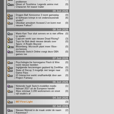
problemen
Ghost of Tsushima: Legends anime met
(0)
Character Art teaser trailer
09 Juli 2026
Dragon Ball Xenoverse 3 toont gameplay
(0)
id Software krimpt in tot ondersteunende
(6)
studio?
Obsidian annuleert Avowed 2 en komt met
(0)
nieuwe Fallout?
08 Juli 2026
Mario Kart Tour sluit servers en is niet offline
(0)
te spelen
Capcom werkt aan nieuwe Dead Rising?
(3)
Toys for Bob deelt nieuwe details over
(0)
Spyro: A Realm Beyond
Bloomberg: Microsoft plant meer Xbox-
(0)
exclusives
Nintendo Switch Online voegt deze GBA
(0)
games toe
07 Juli 2026
Psychologische horrorgame Flesh & Wire
(0)
toont nieuwe beelden
Ingrijpende herzieningen gepland bij ZeniMax
(0)
State of Decay 3 mogelijk niet langer naar
(3)
Game Pass
IO Interactive werkt onafhankelijk door aan
(0)
Project Fantasy
06 Juli 2026
Nintendo haalt Switch-modellen medio
(1)
februari 2027 uit de Europese handel
Xbox ontslaat 3.200 werknemers en stoot
(0)
vijf studio's af
04 Juli 2026
007 First Light
(3)
02 Juli 2026
Nieuwe Metroid in de maak onder de naam
(2)
Ravenous?