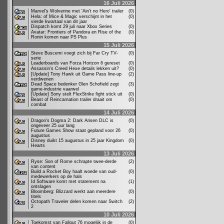
16 Juli 2026
Marvel's Wolverine met 'Ain't no Hero' trailer
(0)
Hela: of Mice & Magic verschijnt in het
(0)
vierde kwartaal van dit jaar
Dispatch komt 29 juli naar Xbox Series
(0)
Avatar: Frontiers of Pandora en Rise of the
(0)
Ronin komen naar PS Plus
15 Juli 2026
Steve Buscemi voegt zich bij Far Cry TV-
(0)
serie
Leaderboards van Forza Horizon 6 gereset
(0)
Assassin's Creed Hexe details lekken uit?
(0)
[Update] Tony Hawk uit Game Pass line-up
(2)
verdwenen
Dead Space bedenker Glen Schofield zegt
(3)
game-industrie vaarwel
[Update] Sony stelt FlexStrike fight stick uit
(0)
Beast of Reincarnation trailer draait om
(0)
combat
14 Juli 2026
Dragon's Dogma 2: Dark Arisen DLC is
(0)
ongeveer 25 uur lang
Future Games Show staat gepland voor 26
(0)
augustus
Disney duikt 15 augustus in 25 jaar Kingdom
(0)
Hearts
13 Juli 2026
Ryse: Son of Rome schrapte twee-derde
(2)
van content
Build a Rocket Boy haalt woede van oud-
(0)
medewerkers op de hals
Id Software komt met statement na
(1)
ontslagen
Bloomberg: Blizzard werkt aan meerdere
(0)
titels
Octopath Traveler delen komen naar Switch
(2)
2
10 Juli 2026
Toekomst van Fallout 76 mogelijk in de
(0)