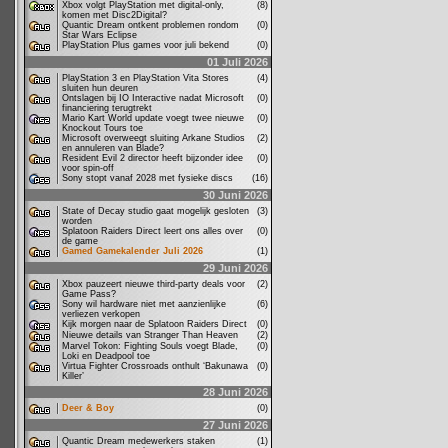
Xbox volgt PlayStation met digital-only,
(8)
komen met Disc2Digital?
Quantic Dream ontkent problemen rondom
(0)
Star Wars Eclipse
PlayStation Plus games voor juli bekend
(0)
01 Juli 2026
PlayStation 3 en PlayStation Vita Stores
(4)
sluiten hun deuren
Ontslagen bij IO Interactive nadat Microsoft
(0)
financiering terugtrekt
Mario Kart World update voegt twee nieuwe
(0)
Knockout Tours toe
Microsoft overweegt sluiting Arkane Studios
(2)
en annuleren van Blade?
Resident Evil 2 director heeft bijzonder idee
(0)
voor spin-off
Sony stopt vanaf 2028 met fysieke discs
(16)
30 Juni 2026
State of Decay studio gaat mogelijk gesloten
(3)
worden
Splatoon Raiders Direct leert ons alles over
(0)
de game
Gamed Gamekalender Juli 2026
(1)
29 Juni 2026
Xbox pauzeert nieuwe third-party deals voor
(2)
Game Pass?
Sony wil hardware niet met aanzienlijke
(6)
verliezen verkopen
Kijk morgen naar de Splatoon Raiders Direct
(0)
Nieuwe details van Stranger Than Heaven
(2)
Marvel Tokon: Fighting Souls voegt Blade,
(0)
Loki en Deadpool toe
Virtua Fighter Crossroads onthult ‘Bakunawa
(0)
Killer’
28 Juni 2026
Deer & Boy
(0)
27 Juni 2026
Quantic Dream medewerkers staken
(1)