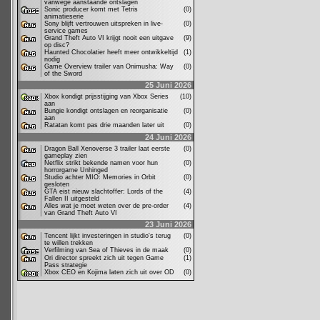
vanwege aanstaande ontslagen
Sonic producer komt met Tetris
(0)
animatieserie
Sony blijft vertrouwen uitspreken in live-
(0)
service games
Grand Theft Auto VI krijgt nooit een uitgave
(9)
op disc?
Haunted Chocolatier heeft meer ontwikkeltijd
(1)
nodig
Game Overview trailer van Onimusha: Way
(0)
of the Sword
25 Juni 2026
Xbox kondigt prijsstijging van Xbox Series
(10)
aan
Bungie kondigt ontslagen en reorganisatie
(0)
aan
Ratatan komt pas drie maanden later uit
(0)
24 Juni 2026
Dragon Ball Xenoverse 3 trailer laat eerste
(0)
gameplay zien
Netflix strikt bekende namen voor hun
(0)
horrorgame Unhinged
Studio achter MIO: Memories in Orbit
(0)
gesloten
GTA eist nieuw slachtoffer: Lords of the
(4)
Fallen II uitgesteld
Alles wat je moet weten over de pre-order
(4)
van Grand Theft Auto VI
23 Juni 2026
Tencent lijkt investeringen in studio's terug
(0)
te willen trekken
Verfilming van Sea of Thieves in de maak
(0)
Ori director spreekt zich uit tegen Game
(1)
Pass strategie
Xbox CEO en Kojima laten zich uit over OD
(0)