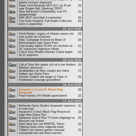
laatste moment uitgesteld
Super Limit-Breaking NEO DLC op 30 juli
(0)
naar Dragon Ball: Sparking! ZERO
Xbox Backward Compatibility voor PC
(1)
aangekondigd
NBA 2K27 verschijnt 4 september
(0)
Two Point Hospital: Full Health Collection
(0)
komt in september
21 Juli 2026
Tomb Raider: Legacy of Atlantis neemt ons
(0)
mee achter de schermen
Halo: Campaign Evolved en Beast of
(0)
Reincarnation naar Game Pass
Free-to-play fighter DCKO zet vechters uit
(1)
DC universum tegenover elkaar
Call of Duty Modern Warfare 4-bèta begint
(0)
op 21 augustus
20 Juli 2026
Call of Duty film speelt zich af in het Modern
(0)
Warfare universum
Studioleiders bij Xbox zouden een hekel
(7)
hebben aan Game Pass
Jennifer English niet langer in Tides of
(0)
Annihilation vanwege gezondheid
18 Juli 2026
Assassin’s Creed IV: Black Flag
(9)
Resynced
Final Fantasy XIV Mobile geannuleerd
(2)
17 Juli 2026
Bethesda Game Studios bespreekt toekomst
(1)
in road map
Assassin's Creed: Black Flag Resynced
(2)
krijgt New Game Plus
Opnames God of War TV-serie stilgelegd na
(0)
blessure van Kratos
Open beta test van MARVEL Tokon:
(0)
Fighting Souls komt volgende week
Trailers van nieuwe games massaal
(5)
overspoeld met anti-Sony-reacties