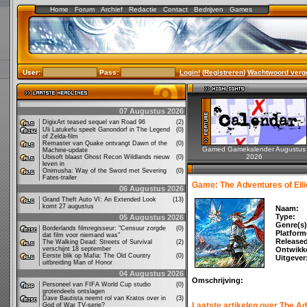
Home
Forum
Archief
Redactie
Contact
Bedrijven
Games
User:
Pass:
Login!
(
Registreren
)
Wachtwoord verg
07 Augustus 2026
DigixArt teased sequel van Road 96
(2)
Uli Latukefu speelt Ganondorf in The Legend
(0)
of Zelda-film
Remaster van Quake ontvangt Dawn of the
(0)
Gamed Gamekalender Augustus
Machine-update
2026
Ubisoft blaast Ghost Recon Wildlands nieuw
(0)
leven in
Onimusha: Way of the Sword met Severing
(0)
Fates-trailer
Game: The Adventures of Elli
06 Augustus 2026
Grand Theft Auto VI: An Extended Look
(13)
komt 27 augustus
Naam:
Type:
05 Augustus 2026
Genre(s)
Borderlands filmregisseur: "Censuur zorgde
(0)
Platform
dat film voor niemand was"
Release
The Walking Dead: Streets of Survival
(2)
verschijnt 18 september
Ontwikke
Eerste blik op Mafia: The Old Country
(0)
Uitgever
uitbreiding Man of Honor
04 Augustus 2026
Omschrijving:
Personeel van FIFA World Cup studio
(0)
grotendeels ontslagen
Dave Bautista neemt rol van Kratos over in
(3)
Laatste artikelen over The Ad
God of War TV-serie?