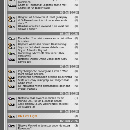
problemen
Ghost of Tsushima: Legends anime met
(0)
Character Art teaser trailer
09 Juli 2026
Dragon Ball Xenoverse 3 toont gameplay
(0)
id Software krimpt in tot ondersteunende
(6)
studio?
Obsidian annuleert Avowed 2 en komt met
(0)
nieuwe Fallout?
08 Juli 2026
Mario Kart Tour sluit servers en is niet offline
(0)
te spelen
Capcom werkt aan nieuwe Dead Rising?
(3)
Toys for Bob deelt nieuwe details over
(0)
Spyro: A Realm Beyond
Bloomberg: Microsoft plant meer Xbox-
(0)
exclusives
Nintendo Switch Online voegt deze GBA
(0)
games toe
07 Juli 2026
Psychologische horrorgame Flesh & Wire
(0)
toont nieuwe beelden
Ingrijpende herzieningen gepland bij ZeniMax
(0)
State of Decay 3 mogelijk niet langer naar
(3)
Game Pass
IO Interactive werkt onafhankelijk door aan
(0)
Project Fantasy
06 Juli 2026
Nintendo haalt Switch-modellen medio
(1)
februari 2027 uit de Europese handel
Xbox ontslaat 3.200 werknemers en stoot
(0)
vijf studio's af
04 Juli 2026
007 First Light
(3)
02 Juli 2026
Nieuwe Metroid in de maak onder de naam
(2)
Ravenous?