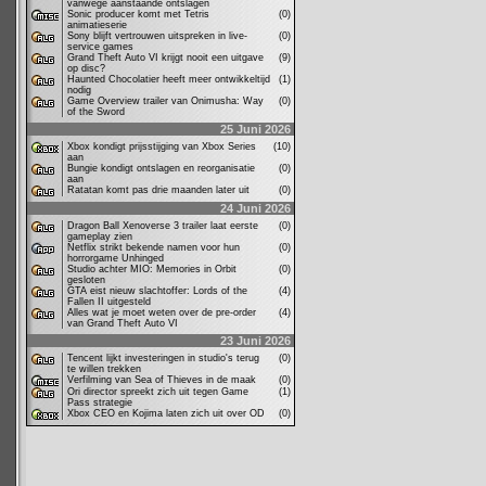
vanwege aanstaande ontslagen
Sonic producer komt met Tetris
(0)
animatieserie
Sony blijft vertrouwen uitspreken in live-
(0)
service games
Grand Theft Auto VI krijgt nooit een uitgave
(9)
op disc?
Haunted Chocolatier heeft meer ontwikkeltijd
(1)
nodig
Game Overview trailer van Onimusha: Way
(0)
of the Sword
25 Juni 2026
Xbox kondigt prijsstijging van Xbox Series
(10)
aan
Bungie kondigt ontslagen en reorganisatie
(0)
aan
Ratatan komt pas drie maanden later uit
(0)
24 Juni 2026
Dragon Ball Xenoverse 3 trailer laat eerste
(0)
gameplay zien
Netflix strikt bekende namen voor hun
(0)
horrorgame Unhinged
Studio achter MIO: Memories in Orbit
(0)
gesloten
GTA eist nieuw slachtoffer: Lords of the
(4)
Fallen II uitgesteld
Alles wat je moet weten over de pre-order
(4)
van Grand Theft Auto VI
23 Juni 2026
Tencent lijkt investeringen in studio's terug
(0)
te willen trekken
Verfilming van Sea of Thieves in de maak
(0)
Ori director spreekt zich uit tegen Game
(1)
Pass strategie
Xbox CEO en Kojima laten zich uit over OD
(0)