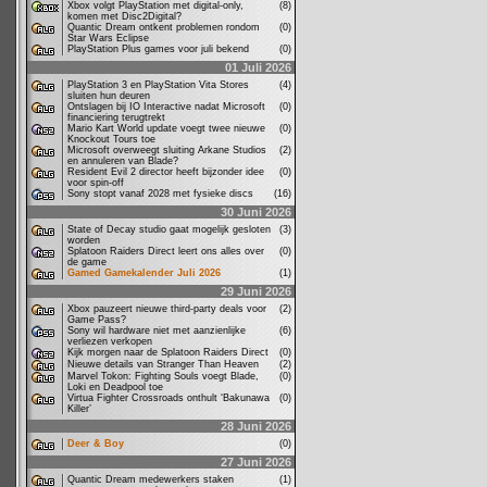
Xbox volgt PlayStation met digital-only,
(8)
komen met Disc2Digital?
Quantic Dream ontkent problemen rondom
(0)
Star Wars Eclipse
PlayStation Plus games voor juli bekend
(0)
01 Juli 2026
PlayStation 3 en PlayStation Vita Stores
(4)
sluiten hun deuren
Ontslagen bij IO Interactive nadat Microsoft
(0)
financiering terugtrekt
Mario Kart World update voegt twee nieuwe
(0)
Knockout Tours toe
Microsoft overweegt sluiting Arkane Studios
(2)
en annuleren van Blade?
Resident Evil 2 director heeft bijzonder idee
(0)
voor spin-off
Sony stopt vanaf 2028 met fysieke discs
(16)
30 Juni 2026
State of Decay studio gaat mogelijk gesloten
(3)
worden
Splatoon Raiders Direct leert ons alles over
(0)
de game
Gamed Gamekalender Juli 2026
(1)
29 Juni 2026
Xbox pauzeert nieuwe third-party deals voor
(2)
Game Pass?
Sony wil hardware niet met aanzienlijke
(6)
verliezen verkopen
Kijk morgen naar de Splatoon Raiders Direct
(0)
Nieuwe details van Stranger Than Heaven
(2)
Marvel Tokon: Fighting Souls voegt Blade,
(0)
Loki en Deadpool toe
Virtua Fighter Crossroads onthult ‘Bakunawa
(0)
Killer’
28 Juni 2026
Deer & Boy
(0)
27 Juni 2026
Quantic Dream medewerkers staken
(1)