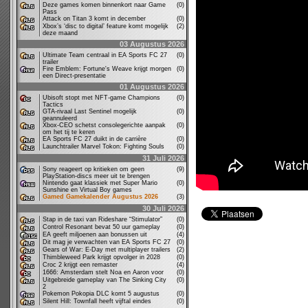
Deze games komen binnenkort naar Game
(0)
Pass
Attack on Titan 3 komt in december
(0)
Xbox’s ‘disc to digital’ feature komt mogelijk
(2)
deze maand
03 Augustus 2026
Ultimate Team centraal in EA Sports FC 27
(0)
trailer
Fire Emblem: Fortune's Weave krijgt morgen
(0)
een Direct-presentatie
01 Augustus 2026
Ubisoft stopt met NFT-game Champions
(0)
Tactics
GTA-rivaal Last Sentinel mogelijk
(0)
geannuleerd
Xbox-CEO schetst consolegerichte aanpak
(0)
om het tij te keren
EA Sports FC 27 duikt in de carrière
(0)
Launchtrailer Marvel Tokon: Fighting Souls
(0)
31 Juli 2026
Sony reageert op kritieken om geen
(9)
PlayStation-discs meer uit te brengen
Nintendo gaat klassiek met Super Mario
(0)
Sunshine en Virtual Boy games
Gamed Gamekalender Augustus 2026
(3)
30 Juli 2026
Stap in de taxi van Rideshare “Stimulator”
(0)
Control Resonant bevat 50 uur gameplay
(0)
EA geeft miljoenen aan bonussen uit
(4)
Dit mag je verwachten van EA Sports FC 27
(0)
Gears of War: E-Day met multiplayer trailers
(2)
Thimbleweed Park krijgt opvolger in 2028
(0)
Croc 2 krijgt een remaster
(4)
1666: Amsterdam stelt Noa en Aaron voor
(0)
Uitgebreide gameplay van The Sinking City
(0)
2
Pokemon Pokopia DLC komt 5 augustus
(0)
Silent Hill: Townfall heeft vijftal eindes
(0)