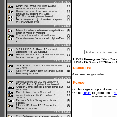
29 Juli 2026
Crazy Taxi: World Tour krijgt Closed
(0)
Network Test in september
Double Fine moet kwart van personeel
(0)
ontslaan na splitsing met Xbox
[GC] Xbox maakt plannen bekend
(0)
Deze drie games zijn binnenkort te spelen
(0)
met PlayStation Plus
28 Juli 2026
Blizzard ontslaat medewerker na gebruik van
(1)
cheat in World of Warcraft
Xbox-services werken eindelijk weer
(0)
Twee nieuwe outfits in Marvel's Spider-Man
(0)
2
27 Juli 2026
S.T.A.L.K.E.R. 2: Heart of Chornobyl
(0)
uitbreiding komt 20 augustus
Ubisoft annuleert Far Cry extraction shooter,
(0)
komt met nieuwe spin-off?
15:30
Horrorgame Silver Pine
25 Juli 2026
19:05
EA Sports FC 26 breidt
Tomb Raider: Catalyst mogelijk uitgesteld
(0)
Reacties (0)
naar 2028
God of War Laufey komt in februari, Kratos
(1)
keert terug in sequel
Geen reacties gevonden
24 Juli 2026
Openingsfilmpje en DLC personage van
(0)
Reageer
MARVEL Tokon: Fighting Souls bekend
Amazon Games kondigt Batman game aan
(0)
Om te reageren op artikelen hoe
voor Luna
Marvel's Wolverine in Story trailer
(0)
Om het
forum
te gebruiken is
re
Aliens: Fireteam Elite 2 verschijnt 25
(0)
augustus
Resident Evil verfilming toont nieuwe
(1)
beelden
[Update] EA Sports FC 27 zet Kylian
(3)
Mbappé op de cover
23 Juli 2026
Xbox Series-versie van Avatar Legends op
(0)