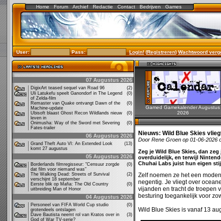
Home
Forum
Archief
Redactie
Contact
Bedrijven
Games
User:
Pass:
Login!
(
Registreren
)
Wachtwoord verg
07 Augustus 2026
DigixArt teased sequel van Road 96
(2)
Uli Latukefu speelt Ganondorf in The Legend
(0)
of Zelda-film
Remaster van Quake ontvangt Dawn of the
(0)
Gamed Gamekalender Augustus
Machine-update
2026
Ubisoft blaast Ghost Recon Wildlands nieuw
(0)
leven in
Onimusha: Way of the Sword met Severing
(0)
Fates-trailer
Nieuws:
Wild Blue Skies vlieg
06 Augustus 2026
Door Rene Groen op 01-06-2026 
Grand Theft Auto VI: An Extended Look
(13)
komt 27 augustus
Zeg je Wild Blue Skies, dan ze
05 Augustus 2026
overduidelijk, en terwijl Ninte
Chuhai Labs juist hun eigen stij
Borderlands filmregisseur: "Censuur zorgde
(0)
dat film voor niemand was"
The Walking Dead: Streets of Survival
(2)
Zelf noemen ze het een moderne
verschijnt 18 september
negentig. Je vliegt over ocean
Eerste blik op Mafia: The Old Country
(0)
vijanden en tracht de troepen 
uitbreiding Man of Honor
besturing toegankelijk voor z
04 Augustus 2026
Personeel van FIFA World Cup studio
(0)
Wild Blue Skies is vanaf 13 au
grotendeels ontslagen
Dave Bautista neemt rol van Kratos over in
(3)
God of War TV-serie?