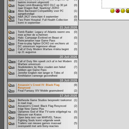
laatste moment uitgesteld
Super Limit-Breaking NEO DLC op 30 juli
(0)
naar Dragon Ball: Sparking! ZERO
Xbox Backward Compatibility voor PC
(1)
aangekondigd
NBA 2K27 verschijnt 4 september
(0)
Two Point Hospital: Full Health Collection
(0)
komt in september
21 Juli 2026
Tomb Raider: Legacy of Atlantis neemt ons
(0)
mee achter de schermen
Halo: Campaign Evolved en Beast of
(0)
Reincarnation naar Game Pass
Free-to-play fighter DCKO zet vechters uit
(1)
DC universum tegenover elkaar
Call of Duty Modern Warfare 4-bèta begint
(0)
op 21 augustus
20 Juli 2026
Call of Duty film speelt zich af in het Modern
(0)
Warfare universum
Studioleiders bij Xbox zouden een hekel
(7)
hebben aan Game Pass
Jennifer English niet langer in Tides of
(0)
Annihilation vanwege gezondheid
18 Juli 2026
Assassin’s Creed IV: Black Flag
(9)
Resynced
Final Fantasy XIV Mobile geannuleerd
(2)
17 Juli 2026
Bethesda Game Studios bespreekt toekomst
(1)
in road map
Assassin's Creed: Black Flag Resynced
(2)
krijgt New Game Plus
Opnames God of War TV-serie stilgelegd na
(0)
blessure van Kratos
Open beta test van MARVEL Tokon:
(0)
Fighting Souls komt volgende week
Trailers van nieuwe games massaal
(5)
overspoeld met anti-Sony-reacties