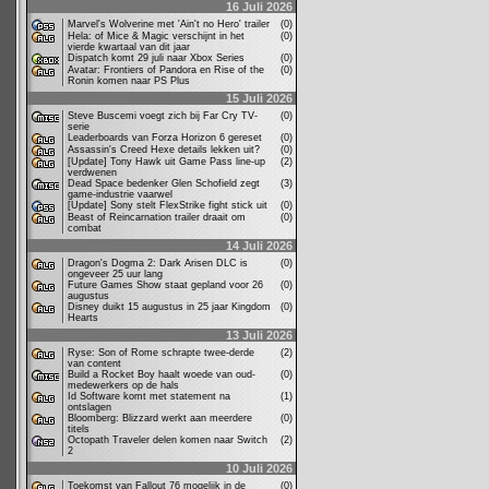
16 Juli 2026
Marvel's Wolverine met 'Ain't no Hero' trailer
(0)
Hela: of Mice & Magic verschijnt in het
(0)
vierde kwartaal van dit jaar
Dispatch komt 29 juli naar Xbox Series
(0)
Avatar: Frontiers of Pandora en Rise of the
(0)
Ronin komen naar PS Plus
15 Juli 2026
Steve Buscemi voegt zich bij Far Cry TV-
(0)
serie
Leaderboards van Forza Horizon 6 gereset
(0)
Assassin's Creed Hexe details lekken uit?
(0)
[Update] Tony Hawk uit Game Pass line-up
(2)
verdwenen
Dead Space bedenker Glen Schofield zegt
(3)
game-industrie vaarwel
[Update] Sony stelt FlexStrike fight stick uit
(0)
Beast of Reincarnation trailer draait om
(0)
combat
14 Juli 2026
Dragon's Dogma 2: Dark Arisen DLC is
(0)
ongeveer 25 uur lang
Future Games Show staat gepland voor 26
(0)
augustus
Disney duikt 15 augustus in 25 jaar Kingdom
(0)
Hearts
13 Juli 2026
Ryse: Son of Rome schrapte twee-derde
(2)
van content
Build a Rocket Boy haalt woede van oud-
(0)
medewerkers op de hals
Id Software komt met statement na
(1)
ontslagen
Bloomberg: Blizzard werkt aan meerdere
(0)
titels
Octopath Traveler delen komen naar Switch
(2)
2
10 Juli 2026
Toekomst van Fallout 76 mogelijk in de
(0)