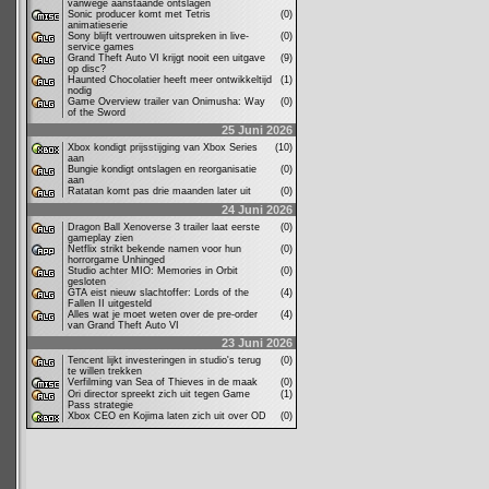
vanwege aanstaande ontslagen
Sonic producer komt met Tetris
(0)
animatieserie
Sony blijft vertrouwen uitspreken in live-
(0)
service games
Grand Theft Auto VI krijgt nooit een uitgave
(9)
op disc?
Haunted Chocolatier heeft meer ontwikkeltijd
(1)
nodig
Game Overview trailer van Onimusha: Way
(0)
of the Sword
25 Juni 2026
Xbox kondigt prijsstijging van Xbox Series
(10)
aan
Bungie kondigt ontslagen en reorganisatie
(0)
aan
Ratatan komt pas drie maanden later uit
(0)
24 Juni 2026
Dragon Ball Xenoverse 3 trailer laat eerste
(0)
gameplay zien
Netflix strikt bekende namen voor hun
(0)
horrorgame Unhinged
Studio achter MIO: Memories in Orbit
(0)
gesloten
GTA eist nieuw slachtoffer: Lords of the
(4)
Fallen II uitgesteld
Alles wat je moet weten over de pre-order
(4)
van Grand Theft Auto VI
23 Juni 2026
Tencent lijkt investeringen in studio's terug
(0)
te willen trekken
Verfilming van Sea of Thieves in de maak
(0)
Ori director spreekt zich uit tegen Game
(1)
Pass strategie
Xbox CEO en Kojima laten zich uit over OD
(0)