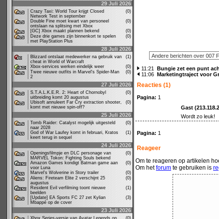
29 Juli 2026
Crazy Taxi: World Tour krijgt Closed
(0)
Network Test in september
Double Fine moet kwart van personeel
(0)
ontslaan na splitsing met Xbox
[GC] Xbox maakt plannen bekend
(0)
Deze drie games zijn binnenkort te spelen
(0)
met PlayStation Plus
28 Juli 2026
Blizzard ontslaat medewerker na gebruik van
(1)
cheat in World of Warcraft
Xbox-services werken eindelijk weer
(0)
11:21
Bungie zet een punt ach
Twee nieuwe outfits in Marvel's Spider-Man
(0)
11:06
Marketingtraject voor G
2
27 Juli 2026
Reacties (1)
S.T.A.L.K.E.R. 2: Heart of Chornobyl
(0)
Pagina:
1
uitbreiding komt 20 augustus
Ubisoft annuleert Far Cry extraction shooter,
(0)
komt met nieuwe spin-off?
Gast (213.118.
25 Juli 2026
Wordt zo leuk!
Tomb Raider: Catalyst mogelijk uitgesteld
(0)
naar 2028
God of War Laufey komt in februari, Kratos
(1)
Pagina:
1
keert terug in sequel
24 Juli 2026
Reageer
Openingsfilmpje en DLC personage van
(0)
MARVEL Tokon: Fighting Souls bekend
Om te reageren op artikelen hoe
Amazon Games kondigt Batman game aan
(0)
Om het
forum
te gebruiken is
re
voor Luna
Marvel's Wolverine in Story trailer
(0)
Aliens: Fireteam Elite 2 verschijnt 25
(0)
augustus
Resident Evil verfilming toont nieuwe
(1)
beelden
[Update] EA Sports FC 27 zet Kylian
(3)
Mbappé op de cover
23 Juli 2026
Xbox Series-versie van Avatar Legends op
(0)