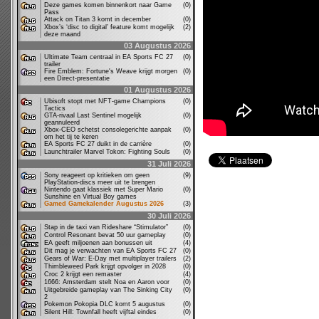
Deze games komen binnenkort naar Game
(0)
Pass
Attack on Titan 3 komt in december
(0)
Xbox’s ‘disc to digital’ feature komt mogelijk
(2)
deze maand
03 Augustus 2026
Ultimate Team centraal in EA Sports FC 27
(0)
trailer
Fire Emblem: Fortune's Weave krijgt morgen
(0)
een Direct-presentatie
01 Augustus 2026
Ubisoft stopt met NFT-game Champions
(0)
Tactics
GTA-rivaal Last Sentinel mogelijk
(0)
geannuleerd
Xbox-CEO schetst consolegerichte aanpak
(0)
om het tij te keren
EA Sports FC 27 duikt in de carrière
(0)
Launchtrailer Marvel Tokon: Fighting Souls
(0)
31 Juli 2026
Sony reageert op kritieken om geen
(9)
PlayStation-discs meer uit te brengen
Nintendo gaat klassiek met Super Mario
(0)
Sunshine en Virtual Boy games
Gamed Gamekalender Augustus 2026
(3)
30 Juli 2026
Stap in de taxi van Rideshare “Stimulator”
(0)
Control Resonant bevat 50 uur gameplay
(0)
EA geeft miljoenen aan bonussen uit
(4)
Dit mag je verwachten van EA Sports FC 27
(0)
Gears of War: E-Day met multiplayer trailers
(2)
Thimbleweed Park krijgt opvolger in 2028
(0)
Croc 2 krijgt een remaster
(4)
1666: Amsterdam stelt Noa en Aaron voor
(0)
Uitgebreide gameplay van The Sinking City
(0)
2
Pokemon Pokopia DLC komt 5 augustus
(0)
Silent Hill: Townfall heeft vijftal eindes
(0)