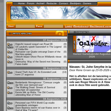
Home
Forum
Archief
Redactie
Contact
Bedrijven
Games
User:
Pass:
Login!
(
Registreren
)
Wachtwoord verg
07 Augustus 2026
DigixArt teased sequel van Road 96
(0)
Uli Latukefu speelt Ganondorf in The Legend
(0)
of Zelda-film
Remaster van Quake ontvangt Dawn of the
(0)
Gamed Gamekalender Augustus
Machine-update
2026
Ubisoft blaast Ghost Recon Wildlands nieuw
(0)
leven in
Onimusha: Way of the Sword met Severing
(0)
Fates-trailer
Nieuws:
St. John Smythe in la
06 Augustus 2026
Door Rene Groen op 23-05-2026 
Grand Theft Auto VI: An Extended Look
(13)
komt 27 augustus
Het is aftellen tot de lancering 
05 Augustus 2026
uitblijven. Naast explosies en 
ode aan Roger Moore in A View 
Borderlands filmregisseur: "Censuur zorgde
(0)
ook in deze film werd gebruikt.
dat film voor niemand was"
The Walking Dead: Streets of Survival
(2)
verschijnt 18 september
Eerste blik op Mafia: The Old Country
(0)
uitbreiding Man of Honor
04 Augustus 2026
Personeel van FIFA World Cup studio
(0)
grotendeels ontslagen
Dave Bautista neemt rol van Kratos over in
(3)
God of War TV-serie?