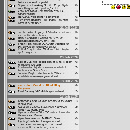
laatste moment uitgesteld
Super Limit-Breaking NEO DLC op 30 juli
(0)
naar Dragon Ball: Sparking! ZERO
Xbox Backward Compatibility voor PC
(1)
aangekondigd
NBA 2K27 verschijnt 4 september
(0)
Two Point Hospital: Full Health Collection
(0)
komt in september
21 Juli 2026
Tomb Raider: Legacy of Atlantis neemt ons
(0)
mee achter de schermen
Halo: Campaign Evolved en Beast of
(0)
Reincarnation naar Game Pass
Free-to-play fighter DCKO zet vechters uit
(1)
DC universum tegenover elkaar
Call of Duty Modern Warfare 4-bèta begint
(0)
op 21 augustus
20 Juli 2026
Call of Duty film speelt zich af in het Modern
(0)
Warfare universum
Studioleiders bij Xbox zouden een hekel
(7)
hebben aan Game Pass
Jennifer English niet langer in Tides of
(0)
Annihilation vanwege gezondheid
18 Juli 2026
Assassin’s Creed IV: Black Flag
(9)
Resynced
Final Fantasy XIV Mobile geannuleerd
(2)
17 Juli 2026
Bethesda Game Studios bespreekt toekomst
(1)
in road map
Assassin's Creed: Black Flag Resynced
(2)
krijgt New Game Plus
Opnames God of War TV-serie stilgelegd na
(0)
blessure van Kratos
Open beta test van MARVEL Tokon:
(0)
Fighting Souls komt volgende week
Trailers van nieuwe games massaal
(5)
overspoeld met anti-Sony-reacties