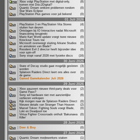
Xbox volgt PlayStation met digital-only,
(8)
komen met Disc2Digital?
Quantic Dream ontkent problemen rondom
(0)
Star Wars Eclipse
PlayStation Plus games voor juli bekend
(0)
01 Juli 2026
PlayStation 3 en PlayStation Vita Stores
(4)
sluiten hun deuren
Ontslagen bij IO Interactive nadat Microsoft
(0)
financiering terugtrekt
Mario Kart World update voegt twee nieuwe
(0)
Knockout Tours toe
Microsoft overweegt sluiting Arkane Studios
(2)
en annuleren van Blade?
Resident Evil 2 director heeft bijzonder idee
(0)
voor spin-off
Sony stopt vanaf 2028 met fysieke discs
(16)
30 Juni 2026
State of Decay studio gaat mogelijk gesloten
(3)
worden
Splatoon Raiders Direct leert ons alles over
(0)
de game
Gamed Gamekalender Juli 2026
(1)
29 Juni 2026
Xbox pauzeert nieuwe third-party deals voor
(2)
Game Pass?
Sony wil hardware niet met aanzienlijke
(6)
verliezen verkopen
Kijk morgen naar de Splatoon Raiders Direct
(0)
Nieuwe details van Stranger Than Heaven
(2)
Marvel Tokon: Fighting Souls voegt Blade,
(0)
Loki en Deadpool toe
Virtua Fighter Crossroads onthult ‘Bakunawa
(0)
Killer’
28 Juni 2026
Deer & Boy
(0)
27 Juni 2026
Quantic Dream medewerkers staken
(1)