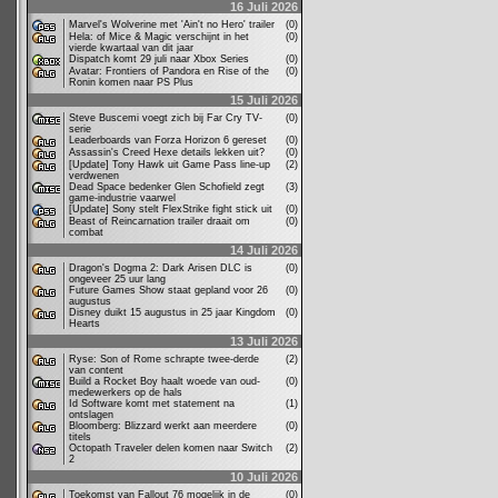
16 Juli 2026
Marvel's Wolverine met 'Ain't no Hero' trailer
(0)
Hela: of Mice & Magic verschijnt in het
(0)
vierde kwartaal van dit jaar
Dispatch komt 29 juli naar Xbox Series
(0)
Avatar: Frontiers of Pandora en Rise of the
(0)
Ronin komen naar PS Plus
15 Juli 2026
Steve Buscemi voegt zich bij Far Cry TV-
(0)
serie
Leaderboards van Forza Horizon 6 gereset
(0)
Assassin's Creed Hexe details lekken uit?
(0)
[Update] Tony Hawk uit Game Pass line-up
(2)
verdwenen
Dead Space bedenker Glen Schofield zegt
(3)
game-industrie vaarwel
[Update] Sony stelt FlexStrike fight stick uit
(0)
Beast of Reincarnation trailer draait om
(0)
combat
14 Juli 2026
Dragon's Dogma 2: Dark Arisen DLC is
(0)
ongeveer 25 uur lang
Future Games Show staat gepland voor 26
(0)
augustus
Disney duikt 15 augustus in 25 jaar Kingdom
(0)
Hearts
13 Juli 2026
Ryse: Son of Rome schrapte twee-derde
(2)
van content
Build a Rocket Boy haalt woede van oud-
(0)
medewerkers op de hals
Id Software komt met statement na
(1)
ontslagen
Bloomberg: Blizzard werkt aan meerdere
(0)
titels
Octopath Traveler delen komen naar Switch
(2)
2
10 Juli 2026
Toekomst van Fallout 76 mogelijk in de
(0)