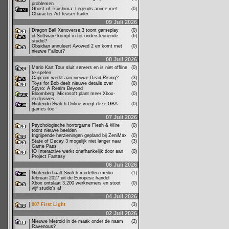
problemen
Ghost of Tsushima: Legends anime met
(0)
Character Art teaser trailer
09 Juli 2026
Dragon Ball Xenoverse 3 toont gameplay
(0)
id Software krimpt in tot ondersteunende
(6)
studio?
Obsidian annuleert Avowed 2 en komt met
(0)
nieuwe Fallout?
08 Juli 2026
Mario Kart Tour sluit servers en is niet offline
(0)
te spelen
Capcom werkt aan nieuwe Dead Rising?
(3)
Toys for Bob deelt nieuwe details over
(0)
Spyro: A Realm Beyond
Bloomberg: Microsoft plant meer Xbox-
(0)
exclusives
Nintendo Switch Online voegt deze GBA
(0)
games toe
07 Juli 2026
Psychologische horrorgame Flesh & Wire
(0)
toont nieuwe beelden
Ingrijpende herzieningen gepland bij ZeniMax
(0)
State of Decay 3 mogelijk niet langer naar
(3)
Game Pass
IO Interactive werkt onafhankelijk door aan
(0)
Project Fantasy
06 Juli 2026
Nintendo haalt Switch-modellen medio
(1)
februari 2027 uit de Europese handel
Xbox ontslaat 3.200 werknemers en stoot
(0)
vijf studio's af
04 Juli 2026
007 First Light
(3)
02 Juli 2026
Nieuwe Metroid in de maak onder de naam
(2)
Ravenous?