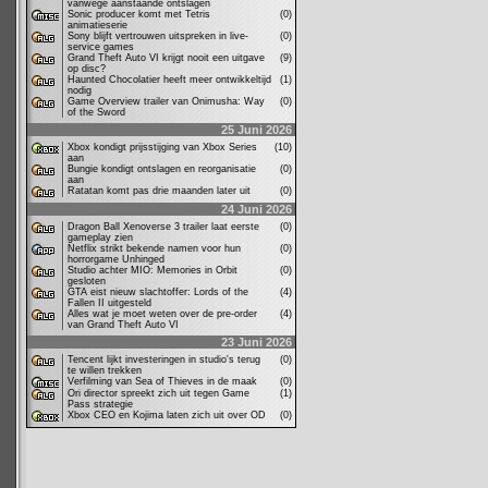
vanwege aanstaande ontslagen
Sonic producer komt met Tetris
(0)
animatieserie
Sony blijft vertrouwen uitspreken in live-
(0)
service games
Grand Theft Auto VI krijgt nooit een uitgave
(9)
op disc?
Haunted Chocolatier heeft meer ontwikkeltijd
(1)
nodig
Game Overview trailer van Onimusha: Way
(0)
of the Sword
25 Juni 2026
Xbox kondigt prijsstijging van Xbox Series
(10)
aan
Bungie kondigt ontslagen en reorganisatie
(0)
aan
Ratatan komt pas drie maanden later uit
(0)
24 Juni 2026
Dragon Ball Xenoverse 3 trailer laat eerste
(0)
gameplay zien
Netflix strikt bekende namen voor hun
(0)
horrorgame Unhinged
Studio achter MIO: Memories in Orbit
(0)
gesloten
GTA eist nieuw slachtoffer: Lords of the
(4)
Fallen II uitgesteld
Alles wat je moet weten over de pre-order
(4)
van Grand Theft Auto VI
23 Juni 2026
Tencent lijkt investeringen in studio's terug
(0)
te willen trekken
Verfilming van Sea of Thieves in de maak
(0)
Ori director spreekt zich uit tegen Game
(1)
Pass strategie
Xbox CEO en Kojima laten zich uit over OD
(0)