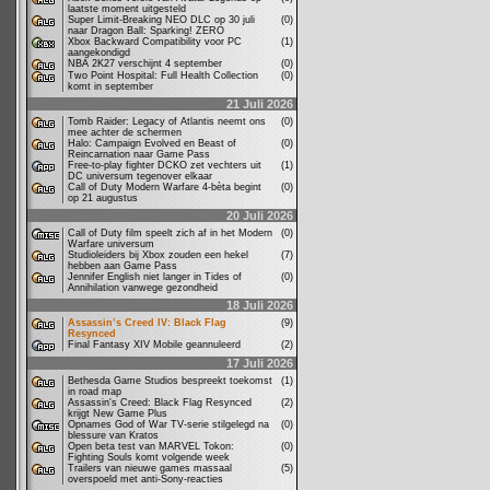
laatste moment uitgesteld
Super Limit-Breaking NEO DLC op 30 juli
(0)
naar Dragon Ball: Sparking! ZERO
Xbox Backward Compatibility voor PC
(1)
aangekondigd
NBA 2K27 verschijnt 4 september
(0)
Two Point Hospital: Full Health Collection
(0)
komt in september
21 Juli 2026
Tomb Raider: Legacy of Atlantis neemt ons
(0)
mee achter de schermen
Halo: Campaign Evolved en Beast of
(0)
Reincarnation naar Game Pass
Free-to-play fighter DCKO zet vechters uit
(1)
DC universum tegenover elkaar
Call of Duty Modern Warfare 4-bèta begint
(0)
op 21 augustus
20 Juli 2026
Call of Duty film speelt zich af in het Modern
(0)
Warfare universum
Studioleiders bij Xbox zouden een hekel
(7)
hebben aan Game Pass
Jennifer English niet langer in Tides of
(0)
Annihilation vanwege gezondheid
18 Juli 2026
Assassin’s Creed IV: Black Flag
(9)
Resynced
Final Fantasy XIV Mobile geannuleerd
(2)
17 Juli 2026
Bethesda Game Studios bespreekt toekomst
(1)
in road map
Assassin's Creed: Black Flag Resynced
(2)
krijgt New Game Plus
Opnames God of War TV-serie stilgelegd na
(0)
blessure van Kratos
Open beta test van MARVEL Tokon:
(0)
Fighting Souls komt volgende week
Trailers van nieuwe games massaal
(5)
overspoeld met anti-Sony-reacties