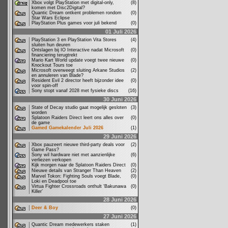
Xbox volgt PlayStation met digital-only,
(8)
komen met Disc2Digital?
Quantic Dream ontkent problemen rondom
(0)
Star Wars Eclipse
PlayStation Plus games voor juli bekend
(0)
01 Juli 2026
PlayStation 3 en PlayStation Vita Stores
(4)
sluiten hun deuren
Ontslagen bij IO Interactive nadat Microsoft
(0)
financiering terugtrekt
Mario Kart World update voegt twee nieuwe
(0)
Knockout Tours toe
Microsoft overweegt sluiting Arkane Studios
(2)
en annuleren van Blade?
Resident Evil 2 director heeft bijzonder idee
(0)
voor spin-off
Sony stopt vanaf 2028 met fysieke discs
(16)
30 Juni 2026
State of Decay studio gaat mogelijk gesloten
(3)
worden
Splatoon Raiders Direct leert ons alles over
(0)
de game
Gamed Gamekalender Juli 2026
(1)
29 Juni 2026
Xbox pauzeert nieuwe third-party deals voor
(2)
Game Pass?
Sony wil hardware niet met aanzienlijke
(6)
verliezen verkopen
Kijk morgen naar de Splatoon Raiders Direct
(0)
Nieuwe details van Stranger Than Heaven
(2)
Marvel Tokon: Fighting Souls voegt Blade,
(0)
Loki en Deadpool toe
Virtua Fighter Crossroads onthult ‘Bakunawa
(0)
Killer’
28 Juni 2026
Deer & Boy
(0)
27 Juni 2026
Quantic Dream medewerkers staken
(1)