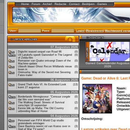
Home
Forum
Archief
Redactie
Contact
Bedrijven
Games
User:
Pass:
Login!
(
Registreren
)
Wachtwoord verg
07 Augustus 2026
DigixArt teased sequel van Road 96
(0)
Uli Latukefu speelt Ganondorf in The Legend
(0)
of Zelda-film
Remaster van Quake ontvangt Dawn of the
(0)
Gamed Gamekalender Augustus
Machine-update
2026
Ubisoft blaast Ghost Recon Wildlands nieuw
(0)
leven in
Onimusha: Way of the Sword met Severing
(0)
Fates-trailer
Game: Dead or Alive 6: Last
06 Augustus 2026
Grand Theft Auto VI: An Extended Look
(13)
komt 27 augustus
Naam:
Type:
05 Augustus 2026
Genre(s)
Borderlands filmregisseur: "Censuur zorgde
(0)
Platform
dat film voor niemand was"
Release
The Walking Dead: Streets of Survival
(2)
verschijnt 18 september
Ontwikke
Eerste blik op Mafia: The Old Country
(0)
Uitgever
uitbreiding Man of Honor
04 Augustus 2026
Omschrijving:
Personeel van FIFA World Cup studio
(0)
grotendeels ontslagen
Dave Bautista neemt rol van Kratos over in
(3)
Laatste artikelen over Dead o
God of War TV-serie?