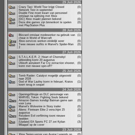
29 Juli 2026
Crazy Taxi: World Tour krijgt Closed
(0)
Network Test in september
Double Fine moet kwart van personeel
(0)
ontslaan na splitsing met Xbox
[GC] Xbox maakt plannen bekend
(0)
Deze drie games zijn binnenkort te spelen
(0)
met PlayStation Plus
28 Juli 2026
Blizzard ontslaat medewerker na gebruik van
(1)
cheat in World of Warcraft
Xbox-services werken eindelijk weer
(0)
Twee nieuwe outfits in Marvel's Spider-Man
(0)
2
27 Juli 2026
S.T.A.L.K.E.R. 2: Heart of Chornobyl
(0)
uitbreiding komt 20 augustus
Ubisoft annuleert Far Cry extraction shooter,
(0)
komt met nieuwe spin-off?
25 Juli 2026
Tomb Raider: Catalyst mogelijk uitgesteld
(0)
naar 2028
God of War Laufey komt in februari, Kratos
(1)
keert terug in sequel
24 Juli 2026
Openingsfilmpje en DLC personage van
(0)
MARVEL Tokon: Fighting Souls bekend
Amazon Games kondigt Batman game aan
(0)
voor Luna
Marvel's Wolverine in Story trailer
(0)
Aliens: Fireteam Elite 2 verschijnt 25
(0)
augustus
Resident Evil verfilming toont nieuwe
(1)
beelden
[Update] EA Sports FC 27 zet Kylian
(3)
Mbappé op de cover
23 Juli 2026
Xbox Series-versie van Avatar Legends op
(0)