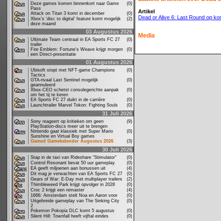
Deze games komen binnenkort naar Game
(0)
Pass
Artikel
Attack on Titan 3 komt in december
(0)
Dead or Alive 6: Last Round op ko
Xbox’s ‘disc to digital’ feature komt mogelijk
(2)
deze maand
03 Augustus 2026
Media
Ultimate Team centraal in EA Sports FC 27
(0)
trailer
Fire Emblem: Fortune's Weave krijgt morgen
(0)
een Direct-presentatie
01 Augustus 2026
Ubisoft stopt met NFT-game Champions
(0)
Tactics
GTA-rivaal Last Sentinel mogelijk
(0)
geannuleerd
Xbox-CEO schetst consolegerichte aanpak
(0)
om het tij te keren
EA Sports FC 27 duikt in de carrière
(0)
Launchtrailer Marvel Tokon: Fighting Souls
(0)
31 Juli 2026
Sony reageert op kritieken om geen
(9)
PlayStation-discs meer uit te brengen
Nintendo gaat klassiek met Super Mario
(0)
Sunshine en Virtual Boy games
Gamed Gamekalender Augustus 2026
(3)
30 Juli 2026
Stap in de taxi van Rideshare “Stimulator”
(0)
Control Resonant bevat 50 uur gameplay
(0)
EA geeft miljoenen aan bonussen uit
(4)
Dit mag je verwachten van EA Sports FC 27
(0)
Gears of War: E-Day met multiplayer trailers
(2)
Thimbleweed Park krijgt opvolger in 2028
(0)
Croc 2 krijgt een remaster
(4)
1666: Amsterdam stelt Noa en Aaron voor
(0)
Uitgebreide gameplay van The Sinking City
(0)
2
Pokemon Pokopia DLC komt 5 augustus
(0)
Silent Hill: Townfall heeft vijftal eindes
(0)