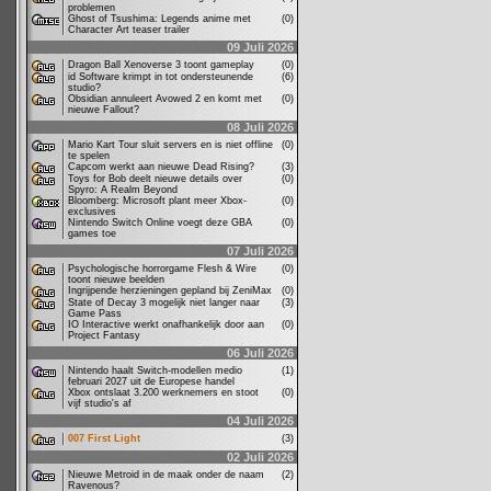
problemen
Ghost of Tsushima: Legends anime met
(0)
Character Art teaser trailer
09 Juli 2026
Dragon Ball Xenoverse 3 toont gameplay
(0)
id Software krimpt in tot ondersteunende
(6)
studio?
Obsidian annuleert Avowed 2 en komt met
(0)
nieuwe Fallout?
08 Juli 2026
Mario Kart Tour sluit servers en is niet offline
(0)
te spelen
Capcom werkt aan nieuwe Dead Rising?
(3)
Toys for Bob deelt nieuwe details over
(0)
Spyro: A Realm Beyond
Bloomberg: Microsoft plant meer Xbox-
(0)
exclusives
Nintendo Switch Online voegt deze GBA
(0)
games toe
07 Juli 2026
Psychologische horrorgame Flesh & Wire
(0)
toont nieuwe beelden
Ingrijpende herzieningen gepland bij ZeniMax
(0)
State of Decay 3 mogelijk niet langer naar
(3)
Game Pass
IO Interactive werkt onafhankelijk door aan
(0)
Project Fantasy
06 Juli 2026
Nintendo haalt Switch-modellen medio
(1)
februari 2027 uit de Europese handel
Xbox ontslaat 3.200 werknemers en stoot
(0)
vijf studio's af
04 Juli 2026
007 First Light
(3)
02 Juli 2026
Nieuwe Metroid in de maak onder de naam
(2)
Ravenous?