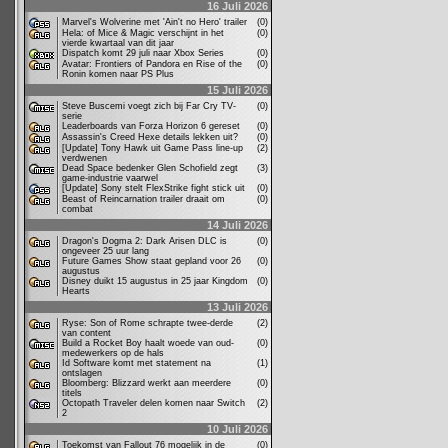
16 Juli 2026
Marvel's Wolverine met 'Ain't no Hero' trailer
(0)
Hela: of Mice & Magic verschijnt in het
(0)
vierde kwartaal van dit jaar
Dispatch komt 29 juli naar Xbox Series
(0)
Avatar: Frontiers of Pandora en Rise of the
(0)
Ronin komen naar PS Plus
15 Juli 2026
Steve Buscemi voegt zich bij Far Cry TV-
(0)
serie
Leaderboards van Forza Horizon 6 gereset
(0)
Assassin's Creed Hexe details lekken uit?
(0)
[Update] Tony Hawk uit Game Pass line-up
(2)
verdwenen
Dead Space bedenker Glen Schofield zegt
(3)
game-industrie vaarwel
[Update] Sony stelt FlexStrike fight stick uit
(0)
Beast of Reincarnation trailer draait om
(0)
combat
14 Juli 2026
Dragon's Dogma 2: Dark Arisen DLC is
(0)
ongeveer 25 uur lang
Future Games Show staat gepland voor 26
(0)
augustus
Disney duikt 15 augustus in 25 jaar Kingdom
(0)
Hearts
13 Juli 2026
Ryse: Son of Rome schrapte twee-derde
(2)
van content
Build a Rocket Boy haalt woede van oud-
(0)
medewerkers op de hals
Id Software komt met statement na
(1)
ontslagen
Bloomberg: Blizzard werkt aan meerdere
(0)
titels
Octopath Traveler delen komen naar Switch
(2)
2
10 Juli 2026
Toekomst van Fallout 76 mogelijk in de
(0)