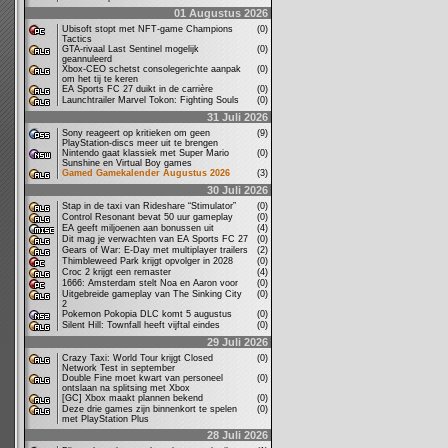
01 Augustus 2026
Ubisoft stopt met NFT-game Champions
(0)
Tactics
GTA-rivaal Last Sentinel mogelijk
(0)
geannuleerd
Xbox-CEO schetst consolegerichte aanpak
(0)
om het tij te keren
EA Sports FC 27 duikt in de carrière
(0)
Launchtrailer Marvel Tokon: Fighting Souls
(0)
31 Juli 2026
Sony reageert op kritieken om geen
(9)
PlayStation-discs meer uit te brengen
Nintendo gaat klassiek met Super Mario
(0)
Sunshine en Virtual Boy games
Gamed Gamekalender Augustus 2026
(3)
30 Juli 2026
Stap in de taxi van Rideshare “Stimulator”
(0)
Control Resonant bevat 50 uur gameplay
(0)
EA geeft miljoenen aan bonussen uit
(4)
Dit mag je verwachten van EA Sports FC 27
(0)
Gears of War: E-Day met multiplayer trailers
(2)
Thimbleweed Park krijgt opvolger in 2028
(0)
Croc 2 krijgt een remaster
(4)
1666: Amsterdam stelt Noa en Aaron voor
(0)
Uitgebreide gameplay van The Sinking City
(0)
2
Pokemon Pokopia DLC komt 5 augustus
(0)
Silent Hill: Townfall heeft vijftal eindes
(0)
29 Juli 2026
Crazy Taxi: World Tour krijgt Closed
(0)
Network Test in september
Double Fine moet kwart van personeel
(0)
ontslaan na splitsing met Xbox
[GC] Xbox maakt plannen bekend
(0)
Deze drie games zijn binnenkort te spelen
(0)
met PlayStation Plus
28 Juli 2026