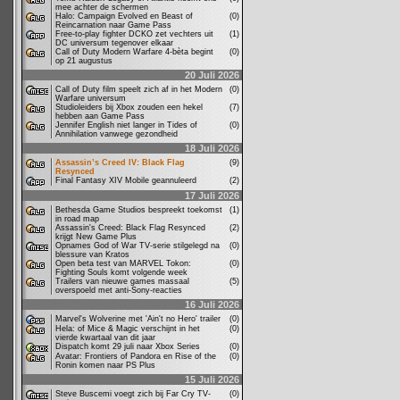
mee achter de schermen
Halo: Campaign Evolved en Beast of
(0)
Reincarnation naar Game Pass
Free-to-play fighter DCKO zet vechters uit
(1)
DC universum tegenover elkaar
Call of Duty Modern Warfare 4-bèta begint
(0)
op 21 augustus
20 Juli 2026
Call of Duty film speelt zich af in het Modern
(0)
Warfare universum
Studioleiders bij Xbox zouden een hekel
(7)
hebben aan Game Pass
Jennifer English niet langer in Tides of
(0)
Annihilation vanwege gezondheid
18 Juli 2026
Assassin’s Creed IV: Black Flag
(9)
Resynced
Final Fantasy XIV Mobile geannuleerd
(2)
17 Juli 2026
Bethesda Game Studios bespreekt toekomst
(1)
in road map
Assassin's Creed: Black Flag Resynced
(2)
krijgt New Game Plus
Opnames God of War TV-serie stilgelegd na
(0)
blessure van Kratos
Open beta test van MARVEL Tokon:
(0)
Fighting Souls komt volgende week
Trailers van nieuwe games massaal
(5)
overspoeld met anti-Sony-reacties
16 Juli 2026
Marvel's Wolverine met 'Ain't no Hero' trailer
(0)
Hela: of Mice & Magic verschijnt in het
(0)
vierde kwartaal van dit jaar
Dispatch komt 29 juli naar Xbox Series
(0)
Avatar: Frontiers of Pandora en Rise of the
(0)
Ronin komen naar PS Plus
15 Juli 2026
Steve Buscemi voegt zich bij Far Cry TV-
(0)