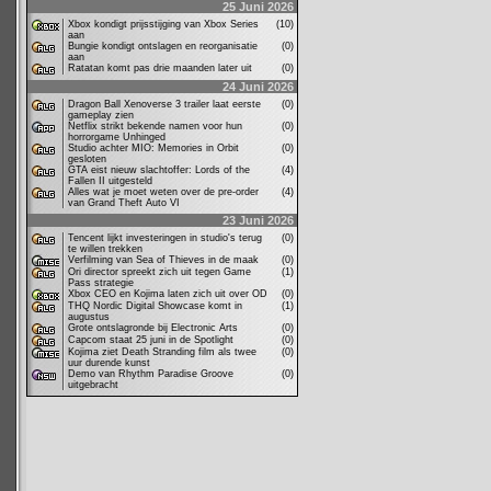
25 Juni 2026
Xbox kondigt prijsstijging van Xbox Series
(10)
aan
Bungie kondigt ontslagen en reorganisatie
(0)
aan
Ratatan komt pas drie maanden later uit
(0)
24 Juni 2026
Dragon Ball Xenoverse 3 trailer laat eerste
(0)
gameplay zien
Netflix strikt bekende namen voor hun
(0)
horrorgame Unhinged
Studio achter MIO: Memories in Orbit
(0)
gesloten
GTA eist nieuw slachtoffer: Lords of the
(4)
Fallen II uitgesteld
Alles wat je moet weten over de pre-order
(4)
van Grand Theft Auto VI
23 Juni 2026
Tencent lijkt investeringen in studio's terug
(0)
te willen trekken
Verfilming van Sea of Thieves in de maak
(0)
Ori director spreekt zich uit tegen Game
(1)
Pass strategie
Xbox CEO en Kojima laten zich uit over OD
(0)
THQ Nordic Digital Showcase komt in
(1)
augustus
Grote ontslagronde bij Electronic Arts
(0)
Capcom staat 25 juni in de Spotlight
(0)
Kojima ziet Death Stranding film als twee
(0)
uur durende kunst
Demo van Rhythm Paradise Groove
(0)
uitgebracht