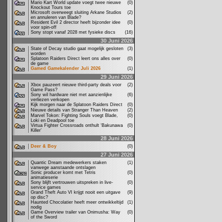
Mario Kart World update voegt twee nieuwe
(0)
Knockout Tours toe
Microsoft overweegt sluiting Arkane Studios
(2)
en annuleren van Blade?
Resident Evil 2 director heeft bijzonder idee
(0)
voor spin-off
Sony stopt vanaf 2028 met fysieke discs
(16)
30 Juni 2026
State of Decay studio gaat mogelijk gesloten
(3)
worden
Splatoon Raiders Direct leert ons alles over
(0)
de game
Gamed Gamekalender Juli 2026
(1)
29 Juni 2026
Xbox pauzeert nieuwe third-party deals voor
(2)
Game Pass?
Sony wil hardware niet met aanzienlijke
(6)
verliezen verkopen
Kijk morgen naar de Splatoon Raiders Direct
(0)
Nieuwe details van Stranger Than Heaven
(2)
Marvel Tokon: Fighting Souls voegt Blade,
(0)
Loki en Deadpool toe
Virtua Fighter Crossroads onthult ‘Bakunawa
(0)
Killer’
28 Juni 2026
Deer & Boy
(0)
27 Juni 2026
Quantic Dream medewerkers staken
(1)
vanwege aanstaande ontslagen
Sonic producer komt met Tetris
(0)
animatieserie
Sony blijft vertrouwen uitspreken in live-
(0)
service games
Grand Theft Auto VI krijgt nooit een uitgave
(9)
op disc?
Haunted Chocolatier heeft meer ontwikkeltijd
(1)
nodig
Game Overview trailer van Onimusha: Way
(0)
of the Sword