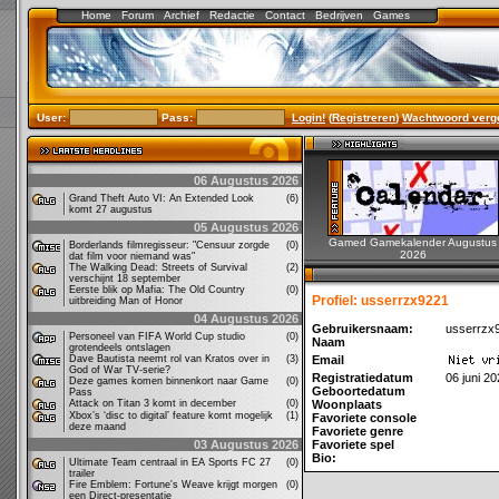
Home
Forum
Archief
Redactie
Contact
Bedrijven
Games
User:
Pass:
Login!
(
Registreren
)
Wachtwoord verg
06 Augustus 2026
Grand Theft Auto VI: An Extended Look
(6)
komt 27 augustus
05 Augustus 2026
Gamed Gamekalender Augustus
Borderlands filmregisseur: "Censuur zorgde
(0)
2026
dat film voor niemand was"
The Walking Dead: Streets of Survival
(2)
verschijnt 18 september
Eerste blik op Mafia: The Old Country
(0)
Profiel: usserrzx9221
uitbreiding Man of Honor
04 Augustus 2026
Gebruikersnaam:
usserrzx
Personeel van FIFA World Cup studio
(0)
Naam
grotendeels ontslagen
Dave Bautista neemt rol van Kratos over in
(3)
Email
God of War TV-serie?
Registratiedatum
06 juni 2
Deze games komen binnenkort naar Game
(0)
Geboortedatum
Pass
Attack on Titan 3 komt in december
(0)
Woonplaats
Xbox’s ‘disc to digital’ feature komt mogelijk
(1)
Favoriete console
deze maand
Favoriete genre
03 Augustus 2026
Favoriete spel
Bio:
Ultimate Team centraal in EA Sports FC 27
(0)
trailer
Fire Emblem: Fortune's Weave krijgt morgen
(0)
een Direct-presentatie