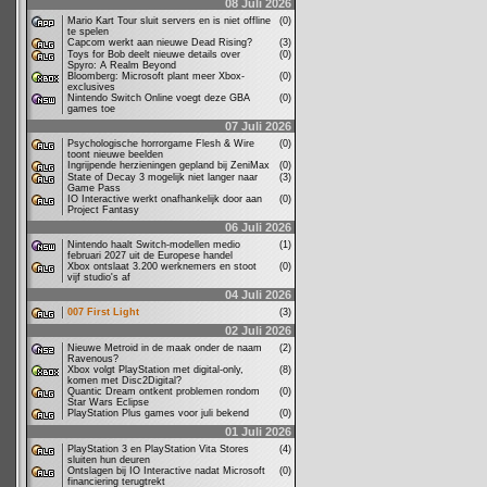
08 Juli 2026
Mario Kart Tour sluit servers en is niet offline
(0)
te spelen
Capcom werkt aan nieuwe Dead Rising?
(3)
Toys for Bob deelt nieuwe details over
(0)
Spyro: A Realm Beyond
Bloomberg: Microsoft plant meer Xbox-
(0)
exclusives
Nintendo Switch Online voegt deze GBA
(0)
games toe
07 Juli 2026
Psychologische horrorgame Flesh & Wire
(0)
toont nieuwe beelden
Ingrijpende herzieningen gepland bij ZeniMax
(0)
State of Decay 3 mogelijk niet langer naar
(3)
Game Pass
IO Interactive werkt onafhankelijk door aan
(0)
Project Fantasy
06 Juli 2026
Nintendo haalt Switch-modellen medio
(1)
februari 2027 uit de Europese handel
Xbox ontslaat 3.200 werknemers en stoot
(0)
vijf studio's af
04 Juli 2026
007 First Light
(3)
02 Juli 2026
Nieuwe Metroid in de maak onder de naam
(2)
Ravenous?
Xbox volgt PlayStation met digital-only,
(8)
komen met Disc2Digital?
Quantic Dream ontkent problemen rondom
(0)
Star Wars Eclipse
PlayStation Plus games voor juli bekend
(0)
01 Juli 2026
PlayStation 3 en PlayStation Vita Stores
(4)
sluiten hun deuren
Ontslagen bij IO Interactive nadat Microsoft
(0)
financiering terugtrekt