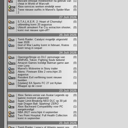
Blizzard ontslaat medewerker na gebruik van
(1)
cheat in World of Warcraft
Xbox-services werken eindelijk weer
(0)
Twee nieuwe outfits in Marvel's Spider-Man
(0)
2
27 Juli 2026
S.T.A.L.K.E.R. 2: Heart of Chornobyl
(0)
uitbreiding komt 20 augustus
Ubisoft annuleert Far Cry extraction shooter,
(0)
komt met nieuwe spin-off?
25 Juli 2026
Tomb Raider: Catalyst mogelijk uitgesteld
(0)
naar 2028
God of War Laufey komt in februari, Kratos
(1)
keert terug in sequel
24 Juli 2026
Openingsfilmpje en DLC personage van
(0)
MARVEL Tokon: Fighting Souls bekend
Amazon Games kondigt Batman game aan
(0)
voor Luna
Marvel's Wolverine in Story trailer
(0)
Aliens: Fireteam Elite 2 verschijnt 25
(0)
augustus
Resident Evil verfilming toont nieuwe
(1)
beelden
[Update] EA Sports FC 27 zet Kylian
(3)
Mbappé op de cover
23 Juli 2026
Xbox Series-versie van Avatar Legends op
(0)
laatste moment uitgesteld
Super Limit-Breaking NEO DLC op 30 juli
(0)
naar Dragon Ball: Sparking! ZERO
Xbox Backward Compatibility voor PC
(1)
aangekondigd
NBA 2K27 verschijnt 4 september
(0)
Two Point Hospital: Full Health Collection
(0)
komt in september
21 Juli 2026
Tomb Raider: Legacy of Atlantis neemt ons
(0)