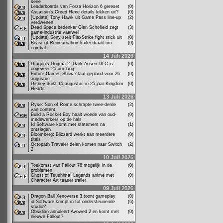
serie
Leaderboards van Forza Horizon 6 gereset
(0)
Assassin's Creed Hexe details lekken uit?
(0)
[Update] Tony Hawk uit Game Pass line-up
(2)
verdwenen
Dead Space bedenker Glen Schofield zegt
(3)
game-industrie vaarwel
[Update] Sony stelt FlexStrike fight stick uit
(0)
Beast of Reincarnation trailer draait om
(0)
combat
14 Juli 2026
Dragon's Dogma 2: Dark Arisen DLC is
(0)
ongeveer 25 uur lang
Future Games Show staat gepland voor 26
(0)
augustus
Disney duikt 15 augustus in 25 jaar Kingdom
(0)
Hearts
13 Juli 2026
Ryse: Son of Rome schrapte twee-derde
(2)
van content
Build a Rocket Boy haalt woede van oud-
(0)
medewerkers op de hals
Id Software komt met statement na
(1)
ontslagen
Bloomberg: Blizzard werkt aan meerdere
(0)
titels
Octopath Traveler delen komen naar Switch
(2)
2
10 Juli 2026
Toekomst van Fallout 76 mogelijk in de
(0)
problemen
Ghost of Tsushima: Legends anime met
(0)
Character Art teaser trailer
09 Juli 2026
Dragon Ball Xenoverse 3 toont gameplay
(0)
id Software krimpt in tot ondersteunende
(6)
studio?
Obsidian annuleert Avowed 2 en komt met
(0)
nieuwe Fallout?