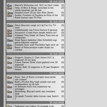
16 Juli 2026
Marvel's Wolverine met 'Ain't no Hero' trailer
(0)
Hela: of Mice & Magic verschijnt in het
(0)
vierde kwartaal van dit jaar
Dispatch komt 29 juli naar Xbox Series
(0)
Avatar: Frontiers of Pandora en Rise of the
(0)
Ronin komen naar PS Plus
15 Juli 2026
Steve Buscemi voegt zich bij Far Cry TV-
(0)
serie
Leaderboards van Forza Horizon 6 gereset
(0)
Assassin's Creed Hexe details lekken uit?
(0)
[Update] Tony Hawk uit Game Pass line-up
(2)
verdwenen
Dead Space bedenker Glen Schofield zegt
(3)
game-industrie vaarwel
[Update] Sony stelt FlexStrike fight stick uit
(0)
Beast of Reincarnation trailer draait om
(0)
combat
14 Juli 2026
Dragon's Dogma 2: Dark Arisen DLC is
(0)
ongeveer 25 uur lang
Future Games Show staat gepland voor 26
(0)
augustus
Disney duikt 15 augustus in 25 jaar Kingdom
(0)
Hearts
13 Juli 2026
Ryse: Son of Rome schrapte twee-derde
(2)
van content
Build a Rocket Boy haalt woede van oud-
(0)
medewerkers op de hals
Id Software komt met statement na
(1)
ontslagen
Bloomberg: Blizzard werkt aan meerdere
(0)
titels
Octopath Traveler delen komen naar Switch
(2)
2
10 Juli 2026
Toekomst van Fallout 76 mogelijk in de
(0)