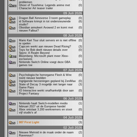
problemen
Ghost of Tsushima: Legends anime met
(0)
Character Art teaser trailer
09 Juli 2026
Dragon Ball Xenoverse 3 toont gameplay
(0)
id Software krimpt in tot ondersteunende
(6)
studio?
Obsidian annuleert Avowed 2 en komt met
(0)
nieuwe Fallout?
08 Juli 2026
Mario Kart Tour sluit servers en is niet offline
(0)
te spelen
Capcom werkt aan nieuwe Dead Rising?
(3)
Toys for Bob deelt nieuwe details over
(0)
Spyro: A Realm Beyond
Bloomberg: Microsoft plant meer Xbox-
(0)
exclusives
Nintendo Switch Online voegt deze GBA
(0)
games toe
07 Juli 2026
Psychologische horrorgame Flesh & Wire
(0)
toont nieuwe beelden
Ingrijpende herzieningen gepland bij ZeniMax
(0)
State of Decay 3 mogelijk niet langer naar
(3)
Game Pass
IO Interactive werkt onafhankelijk door aan
(0)
Project Fantasy
06 Juli 2026
Nintendo haalt Switch-modellen medio
(1)
februari 2027 uit de Europese handel
Xbox ontslaat 3.200 werknemers en stoot
(0)
vijf studio's af
04 Juli 2026
007 First Light
(3)
02 Juli 2026
Nieuwe Metroid in de maak onder de naam
(2)
Ravenous?