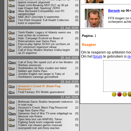
laatste moment uitgesteld
Super Limit-Breaking NEO DLC op 30 juli
(0)
naar Dragon Ball: Sparking! ZERO
Berserk
op 06-0
Xbox Backward Compatibility voor PC
(1)
aangekondigd
NBA 2K27 verschijnt 4 september
(0)
FF9 mogen ze re
Two Point Hospital: Full Health Collection
(0)
scherpere acht
komt in september
21 Juli 2026
Tomb Raider: Legacy of Atlantis neemt ons
(0)
mee achter de schermen
Pagina:
1
Halo: Campaign Evolved en Beast of
(0)
Reincarnation naar Game Pass
Free-to-play fighter DCKO zet vechters uit
(1)
Reageer
DC universum tegenover elkaar
Call of Duty Modern Warfare 4-bèta begint
(0)
Om te reageren op artikelen hoe
op 21 augustus
Om het
forum
te gebruiken is
re
20 Juli 2026
Call of Duty film speelt zich af in het Modern
(0)
Warfare universum
Studioleiders bij Xbox zouden een hekel
(7)
hebben aan Game Pass
Jennifer English niet langer in Tides of
(0)
Annihilation vanwege gezondheid
18 Juli 2026
Assassin’s Creed IV: Black Flag
(9)
Resynced
Final Fantasy XIV Mobile geannuleerd
(2)
17 Juli 2026
Bethesda Game Studios bespreekt toekomst
(1)
in road map
Assassin's Creed: Black Flag Resynced
(2)
krijgt New Game Plus
Opnames God of War TV-serie stilgelegd na
(0)
blessure van Kratos
Open beta test van MARVEL Tokon:
(0)
Fighting Souls komt volgende week
Trailers van nieuwe games massaal
(5)
overspoeld met anti-Sony-reacties