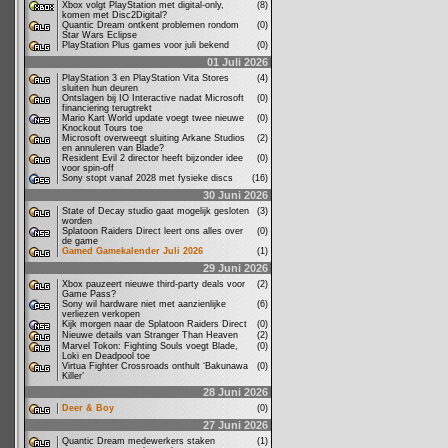
Xbox volgt PlayStation met digital-only,
(8)
komen met Disc2Digital?
Quantic Dream ontkent problemen rondom
(0)
Star Wars Eclipse
PlayStation Plus games voor juli bekend
(0)
01 Juli 2026
PlayStation 3 en PlayStation Vita Stores
(4)
sluiten hun deuren
Ontslagen bij IO Interactive nadat Microsoft
(0)
financiering terugtrekt
Mario Kart World update voegt twee nieuwe
(0)
Knockout Tours toe
Microsoft overweegt sluiting Arkane Studios
(2)
en annuleren van Blade?
Resident Evil 2 director heeft bijzonder idee
(0)
voor spin-off
Sony stopt vanaf 2028 met fysieke discs
(16)
30 Juni 2026
State of Decay studio gaat mogelijk gesloten
(3)
worden
Splatoon Raiders Direct leert ons alles over
(0)
de game
Gamed Gamekalender Juli 2026
(1)
29 Juni 2026
Xbox pauzeert nieuwe third-party deals voor
(2)
Game Pass?
Sony wil hardware niet met aanzienlijke
(6)
verliezen verkopen
Kijk morgen naar de Splatoon Raiders Direct
(0)
Nieuwe details van Stranger Than Heaven
(2)
Marvel Tokon: Fighting Souls voegt Blade,
(0)
Loki en Deadpool toe
Virtua Fighter Crossroads onthult ‘Bakunawa
(0)
Killer’
28 Juni 2026
Deer & Boy
(0)
27 Juni 2026
Quantic Dream medewerkers staken
(1)