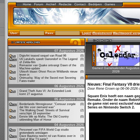
Home
Forum
Archief
Redactie
Contact
Bedrijven
Games
User:
Pass:
Login!
(
Registreren
)
Wachtwoord verg
07 Augustus 2026
DigixArt teased sequel van Road 96
(0)
Uli Latukefu speelt Ganondorf in The Legend
(0)
of Zelda-film
Remaster van Quake ontvangt Dawn of the
(0)
Gamed Gamekalender Augustus
Machine-update
2026
Ubisoft blaast Ghost Recon Wildlands nieuw
(0)
leven in
Onimusha: Way of the Sword met Severing
(0)
Fates-trailer
Nieuws:
Final Fantasy VII dri
06 Augustus 2026
Door Rene Groen op 06-06-2026 
Grand Theft Auto VI: An Extended Look
(13)
komt 27 augustus
Square Enix heeft een naam geg
05 Augustus 2026
Remake. Onder de naam Rebirth 
de game niet eerst exclusief naa
Borderlands filmregisseur: "Censuur zorgde
(0)
Series en Nintendo Switch 2.
dat film voor niemand was"
The Walking Dead: Streets of Survival
(2)
verschijnt 18 september
Eerste blik op Mafia: The Old Country
(0)
uitbreiding Man of Honor
04 Augustus 2026
Personeel van FIFA World Cup studio
(0)
grotendeels ontslagen
Dave Bautista neemt rol van Kratos over in
(3)
God of War TV-serie?