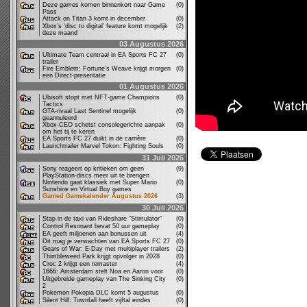
Deze games komen binnenkort naar Game
(0)
Pass
Attack on Titan 3 komt in december
(0)
Xbox’s ‘disc to digital’ feature komt mogelijk
(2)
deze maand
03 Augustus 2026
Ultimate Team centraal in EA Sports FC 27
(0)
trailer
Fire Emblem: Fortune's Weave krijgt morgen
(0)
een Direct-presentatie
01 Augustus 2026
Ubisoft stopt met NFT-game Champions
(0)
Tactics
GTA-rivaal Last Sentinel mogelijk
(0)
geannuleerd
Xbox-CEO schetst consolegerichte aanpak
(0)
om het tij te keren
EA Sports FC 27 duikt in de carrière
(0)
Launchtrailer Marvel Tokon: Fighting Souls
(0)
31 Juli 2026
Sony reageert op kritieken om geen
(9)
PlayStation-discs meer uit te brengen
Nintendo gaat klassiek met Super Mario
(0)
Sunshine en Virtual Boy games
Gamed Gamekalender Augustus 2026
(3)
30 Juli 2026
Stap in de taxi van Rideshare “Stimulator”
(0)
Control Resonant bevat 50 uur gameplay
(0)
EA geeft miljoenen aan bonussen uit
(4)
Dit mag je verwachten van EA Sports FC 27
(0)
Gears of War: E-Day met multiplayer trailers
(2)
Thimbleweed Park krijgt opvolger in 2028
(0)
Croc 2 krijgt een remaster
(4)
1666: Amsterdam stelt Noa en Aaron voor
(0)
Uitgebreide gameplay van The Sinking City
(0)
2
Pokemon Pokopia DLC komt 5 augustus
(0)
Silent Hill: Townfall heeft vijftal eindes
(0)