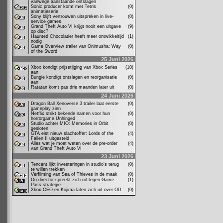
vanwege aanstaande ontslagen
Sonic producer komt met Tetris
(0)
animatieserie
Sony blijft vertrouwen uitspreken in live-
(0)
service games
Grand Theft Auto VI krijgt nooit een uitgave
(9)
op disc?
Haunted Chocolatier heeft meer ontwikkeltijd
(1)
nodig
Game Overview trailer van Onimusha: Way
(0)
of the Sword
25 Juni 2026
Xbox kondigt prijsstijging van Xbox Series
(10)
aan
Bungie kondigt ontslagen en reorganisatie
(0)
aan
Ratatan komt pas drie maanden later uit
(0)
24 Juni 2026
Dragon Ball Xenoverse 3 trailer laat eerste
(0)
gameplay zien
Netflix strikt bekende namen voor hun
(0)
horrorgame Unhinged
Studio achter MIO: Memories in Orbit
(0)
gesloten
GTA eist nieuw slachtoffer: Lords of the
(4)
Fallen II uitgesteld
Alles wat je moet weten over de pre-order
(4)
van Grand Theft Auto VI
23 Juni 2026
Tencent lijkt investeringen in studio's terug
(0)
te willen trekken
Verfilming van Sea of Thieves in de maak
(0)
Ori director spreekt zich uit tegen Game
(1)
Pass strategie
Xbox CEO en Kojima laten zich uit over OD
(0)