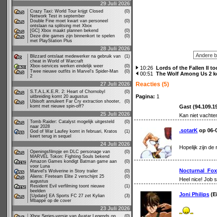
29 Juli 2026
Crazy Taxi: World Tour krijgt Closed
(0)
Network Test in september
Double Fine moet kwart van personeel
(0)
ontslaan na splitsing met Xbox
[GC] Xbox maakt plannen bekend
(0)
Deze drie games zijn binnenkort te spelen
(0)
met PlayStation Plus
28 Juli 2026
Blizzard ontslaat medewerker na gebruik van
(1)
cheat in World of Warcraft
Xbox-services werken eindelijk weer
(0)
10:26
Lords of the Fallen II 
Twee nieuwe outfits in Marvel's Spider-Man
(0)
00:51
The Wolf Among Us 2 kom
2
27 Juli 2026
Reacties (5)
S.T.A.L.K.E.R. 2: Heart of Chornobyl
(0)
Pagina:
1
uitbreiding komt 20 augustus
Ubisoft annuleert Far Cry extraction shooter,
(0)
komt met nieuwe spin-off?
Gast (94.109.1
25 Juli 2026
Kan niet vachte
Tomb Raider: Catalyst mogelijk uitgesteld
(0)
naar 2028
.sotarK
op 06-0
God of War Laufey komt in februari, Kratos
(1)
keert terug in sequel
24 Juli 2026
Hopelijk zijn de
Openingsfilmpje en DLC personage van
(0)
MARVEL Tokon: Fighting Souls bekend
Amazon Games kondigt Batman game aan
(0)
voor Luna
Nocturnal_Fox
Marvel's Wolverine in Story trailer
(0)
Aliens: Fireteam Elite 2 verschijnt 25
(0)
Heel nice! Job 
augustus
Resident Evil verfilming toont nieuwe
(1)
beelden
Joni Philips
(Ei
[Update] EA Sports FC 27 zet Kylian
(3)
Mbappé op de cover
23 Juli 2026
Xbox Series-versie van Avatar Legends op
(0)