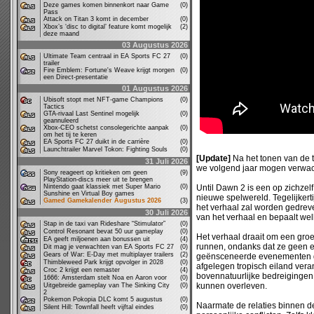
Deze games komen binnenkort naar Game
(0)
Pass
Attack on Titan 3 komt in december
(0)
Xbox’s ‘disc to digital’ feature komt mogelijk
(2)
deze maand
03 Augustus 2026
Ultimate Team centraal in EA Sports FC 27
(0)
trailer
Fire Emblem: Fortune's Weave krijgt morgen
(0)
een Direct-presentatie
01 Augustus 2026
Ubisoft stopt met NFT-game Champions
(0)
Tactics
GTA-rivaal Last Sentinel mogelijk
(0)
geannuleerd
Xbox-CEO schetst consolegerichte aanpak
(0)
om het tij te keren
EA Sports FC 27 duikt in de carrière
(0)
Launchtrailer Marvel Tokon: Fighting Souls
(0)
[Update]
Na het tonen van de tr
31 Juli 2026
we volgend jaar mogen verwac
Sony reageert op kritieken om geen
(9)
PlayStation-discs meer uit te brengen
Nintendo gaat klassiek met Super Mario
(0)
Until Dawn 2 is een op zichzel
Sunshine en Virtual Boy games
nieuwe spelwereld. Tegelijkertij
Gamed Gamekalender Augustus 2026
(3)
het verhaal zal worden gedreve
30 Juli 2026
van het verhaal en bepaalt we
Stap in de taxi van Rideshare “Stimulator”
(0)
Control Resonant bevat 50 uur gameplay
(0)
Het verhaal draait om een gro
EA geeft miljoenen aan bonussen uit
(4)
runnen, ondanks dat ze geen e
Dit mag je verwachten van EA Sports FC 27
(0)
Gears of War: E-Day met multiplayer trailers
(2)
geënsceneerde evenementen ge
Thimbleweed Park krijgt opvolger in 2028
(0)
afgelegen tropisch eiland vera
Croc 2 krijgt een remaster
(4)
bovennatuurlijke bedreigingen
1666: Amsterdam stelt Noa en Aaron voor
(0)
kunnen overleven.
Uitgebreide gameplay van The Sinking City
(0)
2
Pokemon Pokopia DLC komt 5 augustus
(0)
Naarmate de relaties binnen d
Silent Hill: Townfall heeft vijftal eindes
(0)