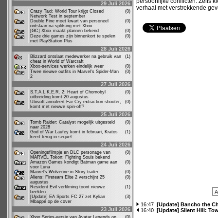
persoonlijke conflicten. Zelfs 
29 Juli 2026
verhaal met verstrekkende gev
Crazy Taxi: World Tour krijgt Closed
(0)
Network Test in september
Double Fine moet kwart van personeel
(0)
ontslaan na splitsing met Xbox
[GC] Xbox maakt plannen bekend
(0)
Deze drie games zijn binnenkort te spelen
(0)
met PlayStation Plus
28 Juli 2026
Blizzard ontslaat medewerker na gebruik van
(1)
cheat in World of Warcraft
Xbox-services werken eindelijk weer
(0)
Twee nieuwe outfits in Marvel's Spider-Man
(0)
2
27 Juli 2026
S.T.A.L.K.E.R. 2: Heart of Chornobyl
(0)
uitbreiding komt 20 augustus
Ubisoft annuleert Far Cry extraction shooter,
(0)
komt met nieuwe spin-off?
25 Juli 2026
Tomb Raider: Catalyst mogelijk uitgesteld
(0)
naar 2028
God of War Laufey komt in februari, Kratos
(1)
keert terug in sequel
24 Juli 2026
Openingsfilmpje en DLC personage van
(0)
MARVEL Tokon: Fighting Souls bekend
Amazon Games kondigt Batman game aan
(0)
voor Luna
Marvel's Wolverine in Story trailer
(0)
Aliens: Fireteam Elite 2 verschijnt 25
(0)
augustus
Resident Evil verfilming toont nieuwe
(1)
beelden
[Update] EA Sports FC 27 zet Kylian
(3)
Mbappé op de cover
16:47
[Update] Bancho the C
23 Juli 2026
16:40
[Update] Silent Hill: To
Xbox Series-versie van Avatar Legends op
(0)