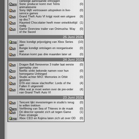
vanwege aanstaande ontslagen
Sonic producer komt met Tetris
(0)
animatieserie
Sony blijft vertrouwen uitspreken in live-
(0)
service games
Grand Theft Auto VI krijgt nooit een uitgave
(9)
op disc?
Haunted Chocolatier heeft meer ontwikkeltijd
(1)
nodig
Game Overview trailer van Onimusha: Way
(0)
of the Sword
25 Juni 2026
Xbox kondigt prijsstijging van Xbox Series
(10)
aan
Bungie kondigt ontslagen en reorganisatie
(0)
aan
Ratatan komt pas drie maanden later uit
(0)
24 Juni 2026
Dragon Ball Xenoverse 3 trailer laat eerste
(0)
gameplay zien
Netflix strikt bekende namen voor hun
(0)
horrorgame Unhinged
Studio achter MIO: Memories in Orbit
(0)
gesloten
GTA eist nieuw slachtoffer: Lords of the
(4)
Fallen II uitgesteld
Alles wat je moet weten over de pre-order
(4)
van Grand Theft Auto VI
23 Juni 2026
Tencent lijkt investeringen in studio's terug
(0)
te willen trekken
Verfilming van Sea of Thieves in de maak
(0)
Ori director spreekt zich uit tegen Game
(1)
Pass strategie
Xbox CEO en Kojima laten zich uit over OD
(0)