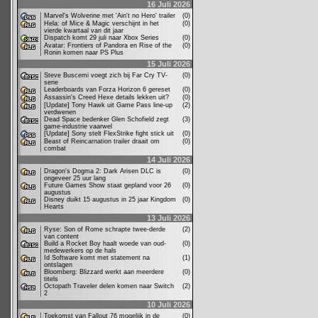
16 Juli 2026
Marvel's Wolverine met 'Ain't no Hero' trailer
(0)
Hela: of Mice & Magic verschijnt in het
(0)
vierde kwartaal van dit jaar
Dispatch komt 29 juli naar Xbox Series
(0)
Avatar: Frontiers of Pandora en Rise of the
(0)
Ronin komen naar PS Plus
15 Juli 2026
Steve Buscemi voegt zich bij Far Cry TV-
(0)
serie
Leaderboards van Forza Horizon 6 gereset
(0)
Assassin's Creed Hexe details lekken uit?
(0)
[Update] Tony Hawk uit Game Pass line-up
(2)
verdwenen
Dead Space bedenker Glen Schofield zegt
(3)
game-industrie vaarwel
[Update] Sony stelt FlexStrike fight stick uit
(0)
Beast of Reincarnation trailer draait om
(0)
combat
14 Juli 2026
Dragon's Dogma 2: Dark Arisen DLC is
(0)
ongeveer 25 uur lang
Future Games Show staat gepland voor 26
(0)
augustus
Disney duikt 15 augustus in 25 jaar Kingdom
(0)
Hearts
13 Juli 2026
Ryse: Son of Rome schrapte twee-derde
(2)
van content
Build a Rocket Boy haalt woede van oud-
(0)
medewerkers op de hals
Id Software komt met statement na
(1)
ontslagen
Bloomberg: Blizzard werkt aan meerdere
(0)
titels
Octopath Traveler delen komen naar Switch
(2)
2
10 Juli 2026
Toekomst van Fallout 76 mogelijk in de
(0)