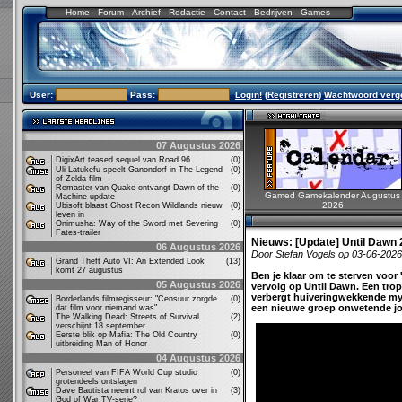
Home
Forum
Archief
Redactie
Contact
Bedrijven
Games
User:
Pass:
Login!
(
Registreren
)
Wachtwoord verg
07 Augustus 2026
DigixArt teased sequel van Road 96
(0)
Uli Latukefu speelt Ganondorf in The Legend
(0)
of Zelda-film
Remaster van Quake ontvangt Dawn of the
(0)
Gamed Gamekalender Augustus
Machine-update
2026
Ubisoft blaast Ghost Recon Wildlands nieuw
(0)
leven in
Onimusha: Way of the Sword met Severing
(0)
Fates-trailer
Nieuws:
[Update] Until Dawn 
06 Augustus 2026
Door Stefan Vogels op 03-06-202
Grand Theft Auto VI: An Extended Look
(13)
komt 27 augustus
Ben je klaar om te sterven voor
05 Augustus 2026
vervolg op Until Dawn. Een trop
verbergt huiveringwekkende mys
Borderlands filmregisseur: "Censuur zorgde
(0)
een nieuwe groep onwetende j
dat film voor niemand was"
The Walking Dead: Streets of Survival
(2)
verschijnt 18 september
Eerste blik op Mafia: The Old Country
(0)
uitbreiding Man of Honor
04 Augustus 2026
Personeel van FIFA World Cup studio
(0)
grotendeels ontslagen
Dave Bautista neemt rol van Kratos over in
(3)
God of War TV-serie?