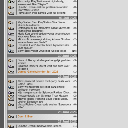
Xbox volgt PlayStation met digital-only,
(8)
komen met Disc2Digital?
Quantic Dream ontkent problemen rondom
(0)
Star Wars Eclipse
PlayStation Plus games voor juli bekend
(0)
01 Juli 2026
PlayStation 3 en PlayStation Vita Stores
(4)
sluiten hun deuren
Ontslagen bij IO Interactive nadat Microsoft
(0)
financiering terugtrekt
Mario Kart World update voegt twee nieuwe
(0)
Knockout Tours toe
Microsoft overweegt sluiting Arkane Studios
(2)
en annuleren van Blade?
Resident Evil 2 director heeft bijzonder idee
(0)
voor spin-off
Sony stopt vanaf 2028 met fysieke discs
(16)
30 Juni 2026
State of Decay studio gaat mogelijk gesloten
(3)
worden
Splatoon Raiders Direct leert ons alles over
(0)
de game
Gamed Gamekalender Juli 2026
(1)
29 Juni 2026
Xbox pauzeert nieuwe third-party deals voor
(2)
Game Pass?
Sony wil hardware niet met aanzienlijke
(6)
verliezen verkopen
Kijk morgen naar de Splatoon Raiders Direct
(0)
Nieuwe details van Stranger Than Heaven
(2)
Marvel Tokon: Fighting Souls voegt Blade,
(0)
Loki en Deadpool toe
Virtua Fighter Crossroads onthult ‘Bakunawa
(0)
Killer’
28 Juni 2026
Deer & Boy
(0)
27 Juni 2026
Quantic Dream medewerkers staken
(1)