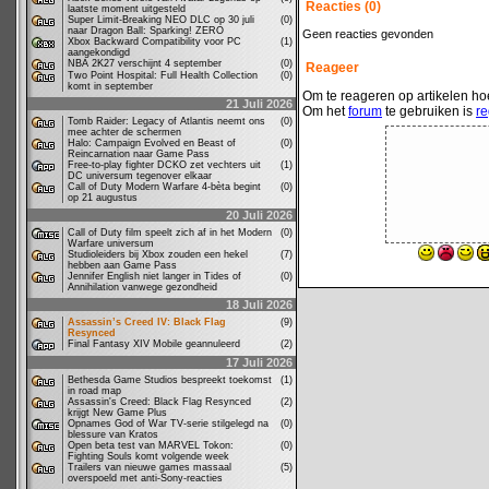
Reacties (0)
laatste moment uitgesteld
Super Limit-Breaking NEO DLC op 30 juli
(0)
naar Dragon Ball: Sparking! ZERO
Geen reacties gevonden
Xbox Backward Compatibility voor PC
(1)
aangekondigd
NBA 2K27 verschijnt 4 september
(0)
Reageer
Two Point Hospital: Full Health Collection
(0)
komt in september
Om te reageren op artikelen hoe
21 Juli 2026
Om het
forum
te gebruiken is
re
Tomb Raider: Legacy of Atlantis neemt ons
(0)
mee achter de schermen
Halo: Campaign Evolved en Beast of
(0)
Reincarnation naar Game Pass
Free-to-play fighter DCKO zet vechters uit
(1)
DC universum tegenover elkaar
Call of Duty Modern Warfare 4-bèta begint
(0)
op 21 augustus
20 Juli 2026
Call of Duty film speelt zich af in het Modern
(0)
Warfare universum
Studioleiders bij Xbox zouden een hekel
(7)
hebben aan Game Pass
Jennifer English niet langer in Tides of
(0)
Annihilation vanwege gezondheid
18 Juli 2026
Assassin’s Creed IV: Black Flag
(9)
Resynced
Final Fantasy XIV Mobile geannuleerd
(2)
17 Juli 2026
Bethesda Game Studios bespreekt toekomst
(1)
in road map
Assassin's Creed: Black Flag Resynced
(2)
krijgt New Game Plus
Opnames God of War TV-serie stilgelegd na
(0)
blessure van Kratos
Open beta test van MARVEL Tokon:
(0)
Fighting Souls komt volgende week
Trailers van nieuwe games massaal
(5)
overspoeld met anti-Sony-reacties