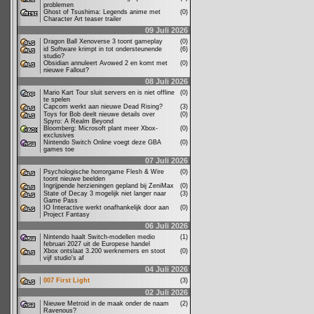
problemen
Ghost of Tsushima: Legends anime met
(0)
Character Art teaser trailer
09 Juli 2026
Dragon Ball Xenoverse 3 toont gameplay
(0)
id Software krimpt in tot ondersteunende
(6)
studio?
Obsidian annuleert Avowed 2 en komt met
(0)
nieuwe Fallout?
08 Juli 2026
Mario Kart Tour sluit servers en is niet offline
(0)
te spelen
Capcom werkt aan nieuwe Dead Rising?
(3)
Toys for Bob deelt nieuwe details over
(0)
Spyro: A Realm Beyond
Bloomberg: Microsoft plant meer Xbox-
(0)
exclusives
Nintendo Switch Online voegt deze GBA
(0)
games toe
07 Juli 2026
Psychologische horrorgame Flesh & Wire
(0)
toont nieuwe beelden
Ingrijpende herzieningen gepland bij ZeniMax
(0)
State of Decay 3 mogelijk niet langer naar
(3)
Game Pass
IO Interactive werkt onafhankelijk door aan
(0)
Project Fantasy
06 Juli 2026
Nintendo haalt Switch-modellen medio
(1)
februari 2027 uit de Europese handel
Xbox ontslaat 3.200 werknemers en stoot
(0)
vijf studio's af
04 Juli 2026
007 First Light
(3)
02 Juli 2026
Nieuwe Metroid in de maak onder de naam
(2)
Ravenous?