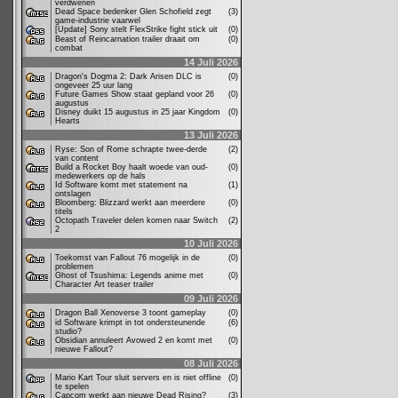
verdwenen
Dead Space bedenker Glen Schofield zegt
(3)
game-industrie vaarwel
[Update] Sony stelt FlexStrike fight stick uit
(0)
Beast of Reincarnation trailer draait om
(0)
combat
14 Juli 2026
Dragon's Dogma 2: Dark Arisen DLC is
(0)
ongeveer 25 uur lang
Future Games Show staat gepland voor 26
(0)
augustus
Disney duikt 15 augustus in 25 jaar Kingdom
(0)
Hearts
13 Juli 2026
Ryse: Son of Rome schrapte twee-derde
(2)
van content
Build a Rocket Boy haalt woede van oud-
(0)
medewerkers op de hals
Id Software komt met statement na
(1)
ontslagen
Bloomberg: Blizzard werkt aan meerdere
(0)
titels
Octopath Traveler delen komen naar Switch
(2)
2
10 Juli 2026
Toekomst van Fallout 76 mogelijk in de
(0)
problemen
Ghost of Tsushima: Legends anime met
(0)
Character Art teaser trailer
09 Juli 2026
Dragon Ball Xenoverse 3 toont gameplay
(0)
id Software krimpt in tot ondersteunende
(6)
studio?
Obsidian annuleert Avowed 2 en komt met
(0)
nieuwe Fallout?
08 Juli 2026
Mario Kart Tour sluit servers en is niet offline
(0)
te spelen
Capcom werkt aan nieuwe Dead Rising?
(3)