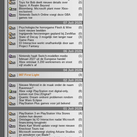
Toys for Bob deelt nieuwe details over
(0)
Spyro: A Realm Beyond
Bloomberg: Microsoft plant meer Xbox-
(0)
exclusives
Nintendo Switch Online voegt deze GBA
(0)
games toe
07 Juli 2026
Psychologische horrorgame Flesh & Wire
(0)
toont nieuwe beelden
Ingrijpende herzieningen gepland bij ZeniMax
(0)
State of Decay 3 mogelijk niet langer naar
(3)
Game Pass
IO Interactive werkt onafhankelijk door aan
(0)
Project Fantasy
06 Juli 2026
Nintendo haalt Switch-modellen medio
(1)
februari 2027 uit de Europese handel
Xbox ontslaat 3.200 werknemers en stoot
(0)
vijf studio's af
04 Juli 2026
007 First Light
(3)
02 Juli 2026
Nieuwe Metroid in de maak onder de naam
(2)
Ravenous?
Xbox volgt PlayStation met digital-only,
(8)
komen met Disc2Digital?
Quantic Dream ontkent problemen rondom
(0)
Star Wars Eclipse
PlayStation Plus games voor juli bekend
(0)
01 Juli 2026
PlayStation 3 en PlayStation Vita Stores
(4)
sluiten hun deuren
Ontslagen bij IO Interactive nadat Microsoft
(0)
financiering terugtrekt
Mario Kart World update voegt twee nieuwe
(0)
Knockout Tours toe
Microsoft overweegt sluiting Arkane Studios
(2)
en annuleren van Blade?