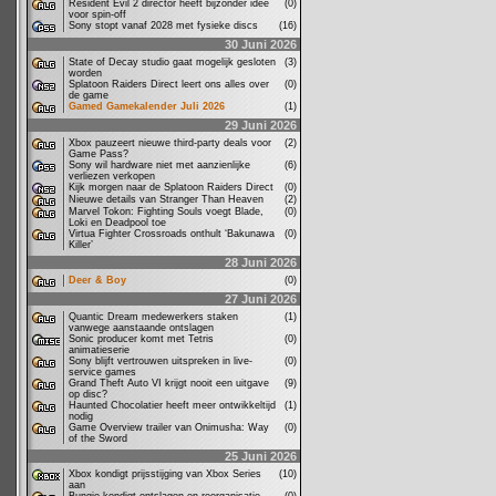
Resident Evil 2 director heeft bijzonder idee
(0)
voor spin-off
Sony stopt vanaf 2028 met fysieke discs
(16)
30 Juni 2026
State of Decay studio gaat mogelijk gesloten
(3)
worden
Splatoon Raiders Direct leert ons alles over
(0)
de game
Gamed Gamekalender Juli 2026
(1)
29 Juni 2026
Xbox pauzeert nieuwe third-party deals voor
(2)
Game Pass?
Sony wil hardware niet met aanzienlijke
(6)
verliezen verkopen
Kijk morgen naar de Splatoon Raiders Direct
(0)
Nieuwe details van Stranger Than Heaven
(2)
Marvel Tokon: Fighting Souls voegt Blade,
(0)
Loki en Deadpool toe
Virtua Fighter Crossroads onthult ‘Bakunawa
(0)
Killer’
28 Juni 2026
Deer & Boy
(0)
27 Juni 2026
Quantic Dream medewerkers staken
(1)
vanwege aanstaande ontslagen
Sonic producer komt met Tetris
(0)
animatieserie
Sony blijft vertrouwen uitspreken in live-
(0)
service games
Grand Theft Auto VI krijgt nooit een uitgave
(9)
op disc?
Haunted Chocolatier heeft meer ontwikkeltijd
(1)
nodig
Game Overview trailer van Onimusha: Way
(0)
of the Sword
25 Juni 2026
Xbox kondigt prijsstijging van Xbox Series
(10)
aan