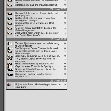
Bungie kondigt ontslagen en reorganisatie
(0)
aan
Ratatan komt pas drie maanden later uit
(0)
24 Juni 2026
Dragon Ball Xenoverse 3 trailer laat eerste
(0)
gameplay zien
Netflix strikt bekende namen voor hun
(0)
horrorgame Unhinged
Studio achter MIO: Memories in Orbit
(0)
gesloten
GTA eist nieuw slachtoffer: Lords of the
(4)
Fallen II uitgesteld
Alles wat je moet weten over de pre-order
(4)
van Grand Theft Auto VI
23 Juni 2026
Tencent lijkt investeringen in studio's terug
(0)
te willen trekken
Verfilming van Sea of Thieves in de maak
(0)
Ori director spreekt zich uit tegen Game
(1)
Pass strategie
Xbox CEO en Kojima laten zich uit over OD
(0)
THQ Nordic Digital Showcase komt in
(1)
augustus
Grote ontslagronde bij Electronic Arts
(0)
Capcom staat 25 juni in de Spotlight
(0)
Kojima ziet Death Stranding film als twee
(0)
uur durende kunst
Demo van Rhythm Paradise Groove
(0)
uitgebracht
22 Juni 2026
Prijzen van Steam Machine liggen boven de
(9)
1000 Euro