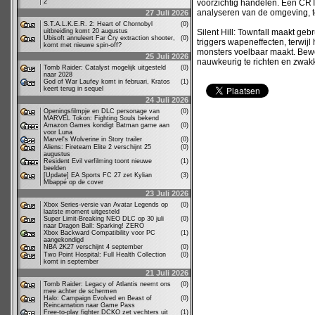
2
voorzichtig handelen. Een CRT
analyseren van de omgeving, te
27 Juli 2026
S.T.A.L.K.E.R. 2: Heart of Chornobyl
(0)
uitbreiding komt 20 augustus
Silent Hill: Townfall maakt ge
Ubisoft annuleert Far Cry extraction shooter,
(0)
triggers wapeneffecten, terwi
komt met nieuwe spin-off?
monsters voelbaar maakt. Bew
25 Juli 2026
nauwkeurig te richten en zwakk
Tomb Raider: Catalyst mogelijk uitgesteld
(0)
naar 2028
God of War Laufey komt in februari, Kratos
(1)
keert terug in sequel
24 Juli 2026
Openingsfilmpje en DLC personage van
(0)
MARVEL Tokon: Fighting Souls bekend
Amazon Games kondigt Batman game aan
(0)
voor Luna
Marvel's Wolverine in Story trailer
(0)
Aliens: Fireteam Elite 2 verschijnt 25
(0)
augustus
Resident Evil verfilming toont nieuwe
(1)
beelden
[Update] EA Sports FC 27 zet Kylian
(3)
Mbappé op de cover
23 Juli 2026
Xbox Series-versie van Avatar Legends op
(0)
laatste moment uitgesteld
Super Limit-Breaking NEO DLC op 30 juli
(0)
naar Dragon Ball: Sparking! ZERO
Xbox Backward Compatibility voor PC
(1)
aangekondigd
NBA 2K27 verschijnt 4 september
(0)
Two Point Hospital: Full Health Collection
(0)
komt in september
21 Juli 2026
Tomb Raider: Legacy of Atlantis neemt ons
(0)
mee achter de schermen
Halo: Campaign Evolved en Beast of
(0)
Reincarnation naar Game Pass
Free-to-play fighter DCKO zet vechters uit
(1)