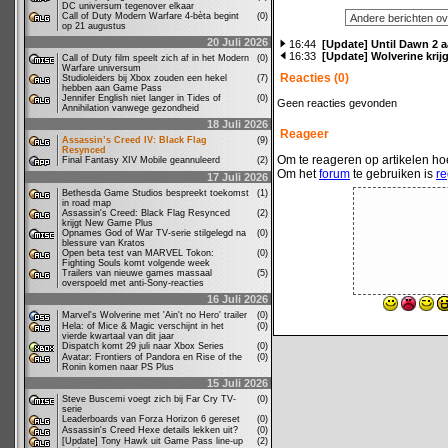
DC universum tegenover elkaar
Call of Duty Modern Warfare 4-bèta begint
(0)
op 21 augustus
20 Juli 2026
16:44
[Update] Until Dawn 2 a
16:33
[Update] Wolverine krij
Call of Duty film speelt zich af in het Modern
(0)
Warfare universum
Reacties (0)
Studioleiders bij Xbox zouden een hekel
(7)
hebben aan Game Pass
Jennifer English niet langer in Tides of
(0)
Geen reacties gevonden
Annihilation vanwege gezondheid
18 Juli 2026
Reageer
Assassin’s Creed IV: Black Flag
(9)
Resynced
Om te reageren op artikelen hoe
Final Fantasy XIV Mobile geannuleerd
(2)
Om het
forum
te gebruiken is
re
17 Juli 2026
Bethesda Game Studios bespreekt toekomst
(1)
in road map
Assassin's Creed: Black Flag Resynced
(2)
krijgt New Game Plus
Opnames God of War TV-serie stilgelegd na
(0)
blessure van Kratos
Open beta test van MARVEL Tokon:
(0)
Fighting Souls komt volgende week
Trailers van nieuwe games massaal
(5)
overspoeld met anti-Sony-reacties
16 Juli 2026
Marvel's Wolverine met 'Ain't no Hero' trailer
(0)
Hela: of Mice & Magic verschijnt in het
(0)
vierde kwartaal van dit jaar
Dispatch komt 29 juli naar Xbox Series
(0)
Avatar: Frontiers of Pandora en Rise of the
(0)
Ronin komen naar PS Plus
15 Juli 2026
Steve Buscemi voegt zich bij Far Cry TV-
(0)
serie
Leaderboards van Forza Horizon 6 gereset
(0)
Assassin's Creed Hexe details lekken uit?
(0)
[Update] Tony Hawk uit Game Pass line-up
(2)