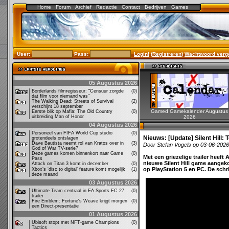
Home
Forum
Archief
Redactie
Contact
Bedrijven
Games
User:
Pass:
Login!
(
Registreren
)
Wachtwoord verg
05 Augustus 2026
Borderlands filmregisseur: "Censuur zorgde
(0)
dat film voor niemand was"
The Walking Dead: Streets of Survival
(2)
verschijnt 18 september
Gamed Gamekalender Augustus
Eerste blik op Mafia: The Old Country
(0)
uitbreiding Man of Honor
2026
04 Augustus 2026
Personeel van FIFA World Cup studio
(0)
Nieuws:
[Update] Silent Hill:
grotendeels ontslagen
Dave Bautista neemt rol van Kratos over in
(3)
Door Stefan Vogels op 03-06-202
God of War TV-serie?
Deze games komen binnenkort naar Game
(0)
Met een griezelige trailer heef
Pass
nieuwe Silent Hill game aangekon
Attack on Titan 3 komt in december
(0)
op PlayStation 5 en PC. De schrik 
Xbox’s ‘disc to digital’ feature komt mogelijk
(1)
deze maand
03 Augustus 2026
Ultimate Team centraal in EA Sports FC 27
(0)
trailer
Fire Emblem: Fortune's Weave krijgt morgen
(0)
een Direct-presentatie
01 Augustus 2026
Ubisoft stopt met NFT-game Champions
(0)
Tactics