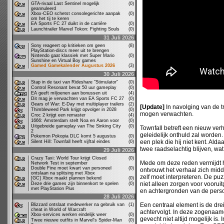
GTA-rivaal Last Sentinel mogelijk
(0)
geannuleerd
Xbox-CEO schetst consolegerichte aanpak
(0)
om het tij te keren
EA Sports FC 27 duikt in de carrière
(0)
Launchtrailer Marvel Tokon: Fighting Souls
(0)
31 Juli 2026
Sony reageert op kritieken om geen
(8)
PlayStation-discs meer uit te brengen
Nintendo gaat klassiek met Super Mario
(0)
Sunshine en Virtual Boy games
Gamed Gamekalender Augustus 2026
(3)
30 Juli 2026
Stap in de taxi van Rideshare “Stimulator”
(0)
Control Resonant bevat 50 uur gameplay
(0)
EA geeft miljoenen aan bonussen uit
(4)
Dit mag je verwachten van EA Sports FC 27
(0)
Gears of War: E-Day met multiplayer trailers
(2)
[Update]
In navolging van de tr
Thimbleweed Park krijgt opvolger in 2028
(0)
mogen verwachten.
Croc 2 krijgt een remaster
(4)
1666: Amsterdam stelt Noa en Aaron voor
(0)
Uitgebreide gameplay van The Sinking City
(0)
Townfall betreft een nieuw verh
2
geleidelijk onthuld zal worden.
Pokemon Pokopia DLC komt 5 augustus
(0)
een plek die hij niet kent. Alda
Silent Hill: Townfall heeft vijftal eindes
(0)
twee raadselachtig blijven, wa
29 Juli 2026
Crazy Taxi: World Tour krijgt Closed
(0)
Mede om deze reden vermijdt he
Network Test in september
Double Fine moet kwart van personeel
(0)
ontvouwt het verhaal zich midd
ontslaan na splitsing met Xbox
zelf moet interpreteren. De puzz
[GC] Xbox maakt plannen bekend
(0)
niet alleen zorgen voor voorui
Deze drie games zijn binnenkort te spelen
(0)
met PlayStation Plus
en achtergronden van de pers
28 Juli 2026
Een centraal element is de dr
Blizzard ontslaat medewerker na gebruik van
(1)
cheat in World of Warcraft
achtervolgt. In deze zogenaamd
Xbox-services werken eindelijk weer
(0)
gevecht niet altijd mogelijk is
Twee nieuwe outfits in Marvel's Spider-Man
(0)