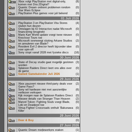
Xbox volgt PlayStation met digital-only,
(8)
komen met Disc2Digital?
Quantic Dream ontkent problemen rondom
(0)
Star Wars Eclipse
PlayStation Plus games voor juli bekend
(0)
01 Juli 2026
PlayStation 3 en PlayStation Vita Stores
(4)
sluiten hun deuren
Ontslagen bij IO Interactive nadat Microsoft
(0)
financiering terugtrekt
Mario Kart World update voegt twee nieuwe
(0)
Knockout Tours toe
Microsoft overweegt sluiting Arkane Studios
(2)
en annuleren van Blade?
Resident Evil 2 director heeft bijzonder idee
(0)
voor spin-off
Sony stopt vanaf 2028 met fysieke discs
(16)
30 Juni 2026
State of Decay studio gaat mogelijk gesloten
(3)
worden
Splatoon Raiders Direct leert ons alles over
(0)
de game
Gamed Gamekalender Juli 2026
(1)
29 Juni 2026
Xbox pauzeert nieuwe third-party deals voor
(2)
Game Pass?
Sony wil hardware niet met aanzienlijke
(6)
verliezen verkopen
Kijk morgen naar de Splatoon Raiders Direct
(0)
Nieuwe details van Stranger Than Heaven
(2)
Marvel Tokon: Fighting Souls voegt Blade,
(0)
Loki en Deadpool toe
Virtua Fighter Crossroads onthult ‘Bakunawa
(0)
Killer’
28 Juni 2026
Deer & Boy
(0)
27 Juni 2026
Quantic Dream medewerkers staken
(1)