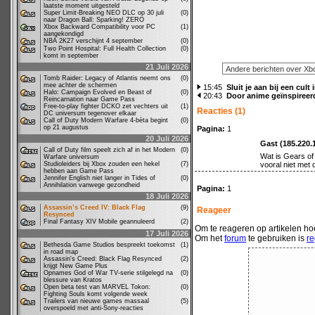
laatste moment uitgesteld
Super Limit-Breaking NEO DLC op 30 juli
(0)
naar Dragon Ball: Sparking! ZERO
Xbox Backward Compatibility voor PC
(1)
aangekondigd
NBA 2K27 verschijnt 4 september
(0)
Two Point Hospital: Full Health Collection
(0)
komt in september
21 Juli 2026
Tomb Raider: Legacy of Atlantis neemt ons
(0)
mee achter de schermen
15:45
Sluit je aan bij een cult
Halo: Campaign Evolved en Beast of
(0)
20:43
Door anime geïnspireer
Reincarnation naar Game Pass
Free-to-play fighter DCKO zet vechters uit
(1)
Reacties (1)
DC universum tegenover elkaar
Call of Duty Modern Warfare 4-bèta begint
(0)
op 21 augustus
Pagina:
1
20 Juli 2026
Gast (185.220.
Call of Duty film speelt zich af in het Modern
(0)
Wat is Gears of
Warfare universum
Studioleiders bij Xbox zouden een hekel
(7)
vooral niet met d
hebben aan Game Pass
Jennifer English niet langer in Tides of
(0)
Annihilation vanwege gezondheid
Pagina:
1
18 Juli 2026
Assassin’s Creed IV: Black Flag
(9)
Reageer
Resynced
Final Fantasy XIV Mobile geannuleerd
(2)
Om te reageren op artikelen hoe
17 Juli 2026
Om het
forum
te gebruiken is
re
Bethesda Game Studios bespreekt toekomst
(1)
in road map
Assassin's Creed: Black Flag Resynced
(2)
krijgt New Game Plus
Opnames God of War TV-serie stilgelegd na
(0)
blessure van Kratos
Open beta test van MARVEL Tokon:
(0)
Fighting Souls komt volgende week
Trailers van nieuwe games massaal
(5)
overspoeld met anti-Sony-reacties