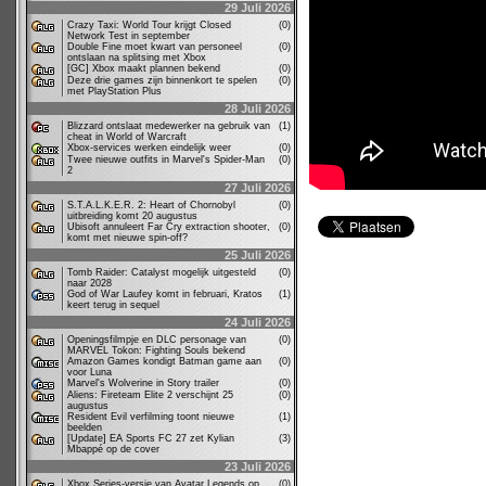
29 Juli 2026
Crazy Taxi: World Tour krijgt Closed
(0)
Network Test in september
Double Fine moet kwart van personeel
(0)
ontslaan na splitsing met Xbox
[GC] Xbox maakt plannen bekend
(0)
Deze drie games zijn binnenkort te spelen
(0)
met PlayStation Plus
28 Juli 2026
Blizzard ontslaat medewerker na gebruik van
(1)
cheat in World of Warcraft
Xbox-services werken eindelijk weer
(0)
Twee nieuwe outfits in Marvel's Spider-Man
(0)
2
27 Juli 2026
S.T.A.L.K.E.R. 2: Heart of Chornobyl
(0)
uitbreiding komt 20 augustus
Ubisoft annuleert Far Cry extraction shooter,
(0)
komt met nieuwe spin-off?
25 Juli 2026
Tomb Raider: Catalyst mogelijk uitgesteld
(0)
naar 2028
God of War Laufey komt in februari, Kratos
(1)
keert terug in sequel
24 Juli 2026
Openingsfilmpje en DLC personage van
(0)
MARVEL Tokon: Fighting Souls bekend
Amazon Games kondigt Batman game aan
(0)
voor Luna
Marvel's Wolverine in Story trailer
(0)
Aliens: Fireteam Elite 2 verschijnt 25
(0)
augustus
Resident Evil verfilming toont nieuwe
(1)
beelden
[Update] EA Sports FC 27 zet Kylian
(3)
Mbappé op de cover
23 Juli 2026
Xbox Series-versie van Avatar Legends op
(0)