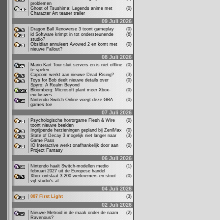
problemen
Ghost of Tsushima: Legends anime met
(0)
Character Art teaser trailer
09 Juli 2026
Dragon Ball Xenoverse 3 toont gameplay
(0)
id Software krimpt in tot ondersteunende
(6)
studio?
Obsidian annuleert Avowed 2 en komt met
(0)
nieuwe Fallout?
08 Juli 2026
Mario Kart Tour sluit servers en is niet offline
(0)
te spelen
Capcom werkt aan nieuwe Dead Rising?
(3)
Toys for Bob deelt nieuwe details over
(0)
Spyro: A Realm Beyond
Bloomberg: Microsoft plant meer Xbox-
(0)
exclusives
Nintendo Switch Online voegt deze GBA
(0)
games toe
07 Juli 2026
Psychologische horrorgame Flesh & Wire
(0)
toont nieuwe beelden
Ingrijpende herzieningen gepland bij ZeniMax
(0)
State of Decay 3 mogelijk niet langer naar
(3)
Game Pass
IO Interactive werkt onafhankelijk door aan
(0)
Project Fantasy
06 Juli 2026
Nintendo haalt Switch-modellen medio
(1)
februari 2027 uit de Europese handel
Xbox ontslaat 3.200 werknemers en stoot
(0)
vijf studio's af
04 Juli 2026
007 First Light
(3)
02 Juli 2026
Nieuwe Metroid in de maak onder de naam
(2)
Ravenous?