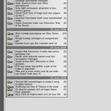
vanwege aanstaande ontslagen
Sonic producer komt met Tetris
(0)
animatieserie
Sony blijft vertrouwen uitspreken in live-
(0)
service games
Grand Theft Auto VI krijgt nooit een uitgave
(9)
op disc?
Haunted Chocolatier heeft meer ontwikkeltijd
(1)
nodig
Game Overview trailer van Onimusha: Way
(0)
of the Sword
25 Juni 2026
Xbox kondigt prijsstijging van Xbox Series
(10)
aan
Bungie kondigt ontslagen en reorganisatie
(0)
aan
Ratatan komt pas drie maanden later uit
(0)
24 Juni 2026
Dragon Ball Xenoverse 3 trailer laat eerste
(0)
gameplay zien
Netflix strikt bekende namen voor hun
(0)
horrorgame Unhinged
Studio achter MIO: Memories in Orbit
(0)
gesloten
GTA eist nieuw slachtoffer: Lords of the
(4)
Fallen II uitgesteld
Alles wat je moet weten over de pre-order
(4)
van Grand Theft Auto VI
23 Juni 2026
Tencent lijkt investeringen in studio's terug
(0)
te willen trekken
Verfilming van Sea of Thieves in de maak
(0)
Ori director spreekt zich uit tegen Game
(1)
Pass strategie
Xbox CEO en Kojima laten zich uit over OD
(0)