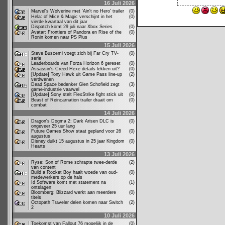
16 Juli 2026
Marvel's Wolverine met 'Ain't no Hero' trailer
(0)
Hela: of Mice & Magic verschijnt in het
(0)
vierde kwartaal van dit jaar
Dispatch komt 29 juli naar Xbox Series
(0)
Avatar: Frontiers of Pandora en Rise of the
(0)
Ronin komen naar PS Plus
15 Juli 2026
Steve Buscemi voegt zich bij Far Cry TV-
(0)
serie
Leaderboards van Forza Horizon 6 gereset
(0)
Assassin's Creed Hexe details lekken uit?
(0)
[Update] Tony Hawk uit Game Pass line-up
(2)
verdwenen
Dead Space bedenker Glen Schofield zegt
(3)
game-industrie vaarwel
[Update] Sony stelt FlexStrike fight stick uit
(0)
Beast of Reincarnation trailer draait om
(0)
combat
14 Juli 2026
Dragon's Dogma 2: Dark Arisen DLC is
(0)
ongeveer 25 uur lang
Future Games Show staat gepland voor 26
(0)
augustus
Disney duikt 15 augustus in 25 jaar Kingdom
(0)
Hearts
13 Juli 2026
Ryse: Son of Rome schrapte twee-derde
(2)
van content
Build a Rocket Boy haalt woede van oud-
(0)
medewerkers op de hals
Id Software komt met statement na
(1)
ontslagen
Bloomberg: Blizzard werkt aan meerdere
(0)
titels
Octopath Traveler delen komen naar Switch
(2)
2
10 Juli 2026
Toekomst van Fallout 76 mogelijk in de
(0)