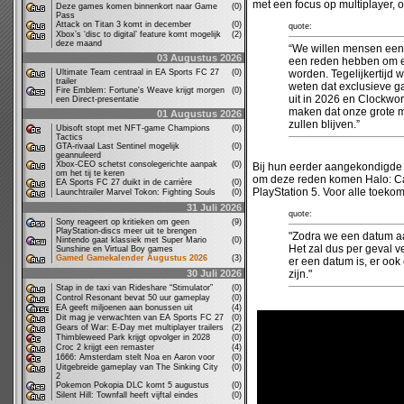
met een focus op multiplayer, 
Deze games komen binnenkort naar Game
(0)
Pass
Attack on Titan 3 komt in december
(0)
quote:
Xbox’s ‘disc to digital’ feature komt mogelijk
(2)
deze maand
“We willen mensen een 
03 Augustus 2026
een reden hebben om e
Ultimate Team centraal in EA Sports FC 27
(0)
worden. Tegelijkertijd w
trailer
weten dat exclusieve g
Fire Emblem: Fortune's Weave krijgt morgen
(0)
uit in 2026 en Clockwor
een Direct-presentatie
maken dat onze grote m
01 Augustus 2026
zullen blijven.”
Ubisoft stopt met NFT-game Champions
(0)
Tactics
GTA-rivaal Last Sentinel mogelijk
(0)
geannuleerd
Xbox-CEO schetst consolegerichte aanpak
(0)
Bij hun eerder aangekondigde
om het tij te keren
om deze reden komen Halo: Ca
EA Sports FC 27 duikt in de carrière
(0)
PlayStation 5. Voor alle toeko
Launchtrailer Marvel Tokon: Fighting Souls
(0)
31 Juli 2026
quote:
Sony reageert op kritieken om geen
(9)
PlayStation-discs meer uit te brengen
"Zodra we een datum a
Nintendo gaat klassiek met Super Mario
(0)
Het zal dus per geval v
Sunshine en Virtual Boy games
Gamed Gamekalender Augustus 2026
(3)
er een datum is, er ook 
30 Juli 2026
zijn."
Stap in de taxi van Rideshare “Stimulator”
(0)
Control Resonant bevat 50 uur gameplay
(0)
EA geeft miljoenen aan bonussen uit
(4)
Dit mag je verwachten van EA Sports FC 27
(0)
Gears of War: E-Day met multiplayer trailers
(2)
Thimbleweed Park krijgt opvolger in 2028
(0)
Croc 2 krijgt een remaster
(4)
1666: Amsterdam stelt Noa en Aaron voor
(0)
Uitgebreide gameplay van The Sinking City
(0)
2
Pokemon Pokopia DLC komt 5 augustus
(0)
Silent Hill: Townfall heeft vijftal eindes
(0)