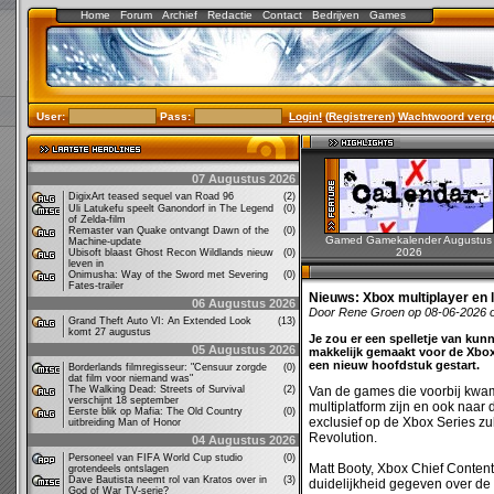
Home
Forum
Archief
Redactie
Contact
Bedrijven
Games
User:
Pass:
Login!
(
Registreren
)
Wachtwoord verg
07 Augustus 2026
DigixArt teased sequel van Road 96
(2)
Uli Latukefu speelt Ganondorf in The Legend
(0)
of Zelda-film
Remaster van Quake ontvangt Dawn of the
(0)
Gamed Gamekalender Augustus
Machine-update
2026
Ubisoft blaast Ghost Recon Wildlands nieuw
(0)
leven in
Onimusha: Way of the Sword met Severing
(0)
Fates-trailer
Nieuws:
Xbox multiplayer en 
06 Augustus 2026
Door Rene Groen op 08-06-2026 
Grand Theft Auto VI: An Extended Look
(13)
komt 27 augustus
Je zou er een spelletje van kun
05 Augustus 2026
makkelijk gemaakt voor de Xbox
een nieuw hoofdstuk gestart.
Borderlands filmregisseur: "Censuur zorgde
(0)
dat film voor niemand was"
The Walking Dead: Streets of Survival
(2)
Van de games die voorbij kwam
verschijnt 18 september
multiplatform zijn en ook naar
Eerste blik op Mafia: The Old Country
(0)
exclusief op de Xbox Series zu
uitbreiding Man of Honor
Revolution.
04 Augustus 2026
Personeel van FIFA World Cup studio
(0)
Matt Booty, Xbox Chief Content
grotendeels ontslagen
Dave Bautista neemt rol van Kratos over in
(3)
duidelijkheid gegeven over d
God of War TV-serie?