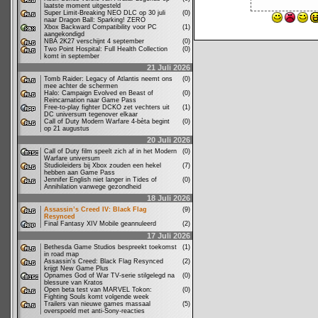
laatste moment uitgesteld
Super Limit-Breaking NEO DLC op 30 juli
(0)
naar Dragon Ball: Sparking! ZERO
Xbox Backward Compatibility voor PC
(1)
aangekondigd
NBA 2K27 verschijnt 4 september
(0)
Two Point Hospital: Full Health Collection
(0)
komt in september
21 Juli 2026
Tomb Raider: Legacy of Atlantis neemt ons
(0)
mee achter de schermen
Halo: Campaign Evolved en Beast of
(0)
Reincarnation naar Game Pass
Free-to-play fighter DCKO zet vechters uit
(1)
DC universum tegenover elkaar
Call of Duty Modern Warfare 4-bèta begint
(0)
op 21 augustus
20 Juli 2026
Call of Duty film speelt zich af in het Modern
(0)
Warfare universum
Studioleiders bij Xbox zouden een hekel
(7)
hebben aan Game Pass
Jennifer English niet langer in Tides of
(0)
Annihilation vanwege gezondheid
18 Juli 2026
Assassin’s Creed IV: Black Flag
(9)
Resynced
Final Fantasy XIV Mobile geannuleerd
(2)
17 Juli 2026
Bethesda Game Studios bespreekt toekomst
(1)
in road map
Assassin's Creed: Black Flag Resynced
(2)
krijgt New Game Plus
Opnames God of War TV-serie stilgelegd na
(0)
blessure van Kratos
Open beta test van MARVEL Tokon:
(0)
Fighting Souls komt volgende week
Trailers van nieuwe games massaal
(5)
overspoeld met anti-Sony-reacties