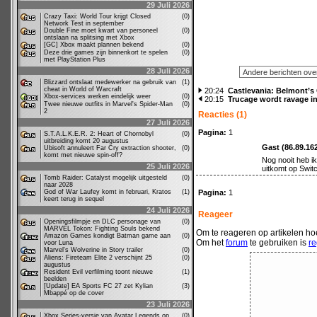
29 Juli 2026
Crazy Taxi: World Tour krijgt Closed
(0)
Network Test in september
Double Fine moet kwart van personeel
(0)
ontslaan na splitsing met Xbox
[GC] Xbox maakt plannen bekend
(0)
Deze drie games zijn binnenkort te spelen
(0)
met PlayStation Plus
28 Juli 2026
Blizzard ontslaat medewerker na gebruik van
(1)
cheat in World of Warcraft
20:24
Castlevania: Belmont’s
Xbox-services werken eindelijk weer
(0)
20:15
Trucage wordt ravage in
Twee nieuwe outfits in Marvel's Spider-Man
(0)
2
Reacties (1)
27 Juli 2026
Pagina:
1
S.T.A.L.K.E.R. 2: Heart of Chornobyl
(0)
uitbreiding komt 20 augustus
Gast (86.89.16
Ubisoft annuleert Far Cry extraction shooter,
(0)
komt met nieuwe spin-off?
Nog nooit heb i
25 Juli 2026
uitkomt op Swit
Tomb Raider: Catalyst mogelijk uitgesteld
(0)
naar 2028
God of War Laufey komt in februari, Kratos
(1)
Pagina:
1
keert terug in sequel
24 Juli 2026
Reageer
Openingsfilmpje en DLC personage van
(0)
MARVEL Tokon: Fighting Souls bekend
Om te reageren op artikelen hoe
Amazon Games kondigt Batman game aan
(0)
Om het
forum
te gebruiken is
re
voor Luna
Marvel's Wolverine in Story trailer
(0)
Aliens: Fireteam Elite 2 verschijnt 25
(0)
augustus
Resident Evil verfilming toont nieuwe
(1)
beelden
[Update] EA Sports FC 27 zet Kylian
(3)
Mbappé op de cover
23 Juli 2026
Xbox Series-versie van Avatar Legends op
(0)