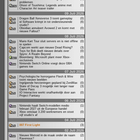
problemen
Ghost of Tsushima: Legends anime met
(0)
Character Art teaser trailer
09 Juli 2026
Dragon Ball Xenoverse 3 toont gameplay
(0)
id Software krimpt in tot ondersteunende
(6)
studio?
Obsidian annuleert Avowed 2 en komt met
(0)
nieuwe Fallout?
08 Juli 2026
Mario Kart Tour sluit servers en is niet offline
(0)
te spelen
Capcom werkt aan nieuwe Dead Rising?
(3)
Toys for Bob deelt nieuwe details over
(0)
Spyro: A Realm Beyond
Bloomberg: Microsoft plant meer Xbox-
(0)
exclusives
Nintendo Switch Online voegt deze GBA
(0)
games toe
07 Juli 2026
Psychologische horrorgame Flesh & Wire
(0)
toont nieuwe beelden
Ingrijpende herzieningen gepland bij ZeniMax
(0)
State of Decay 3 mogelijk niet langer naar
(3)
Game Pass
IO Interactive werkt onafhankelijk door aan
(0)
Project Fantasy
06 Juli 2026
Nintendo haalt Switch-modellen medio
(1)
februari 2027 uit de Europese handel
Xbox ontslaat 3.200 werknemers en stoot
(0)
vijf studio's af
04 Juli 2026
007 First Light
(3)
02 Juli 2026
Nieuwe Metroid in de maak onder de naam
(2)
Ravenous?