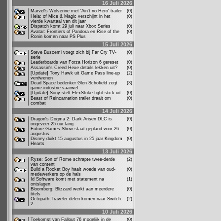
16 Juli 2026
Marvel's Wolverine met 'Ain't no Hero' trailer
(0)
Hela: of Mice & Magic verschijnt in het
(0)
vierde kwartaal van dit jaar
Dispatch komt 29 juli naar Xbox Series
(0)
Avatar: Frontiers of Pandora en Rise of the
(0)
Ronin komen naar PS Plus
15 Juli 2026
Steve Buscemi voegt zich bij Far Cry TV-
(0)
serie
Leaderboards van Forza Horizon 6 gereset
(0)
Assassin's Creed Hexe details lekken uit?
(0)
[Update] Tony Hawk uit Game Pass line-up
(2)
verdwenen
Dead Space bedenker Glen Schofield zegt
(3)
game-industrie vaarwel
[Update] Sony stelt FlexStrike fight stick uit
(0)
Beast of Reincarnation trailer draait om
(0)
combat
14 Juli 2026
Dragon's Dogma 2: Dark Arisen DLC is
(0)
ongeveer 25 uur lang
Future Games Show staat gepland voor 26
(0)
augustus
Disney duikt 15 augustus in 25 jaar Kingdom
(0)
Hearts
13 Juli 2026
Ryse: Son of Rome schrapte twee-derde
(2)
van content
Build a Rocket Boy haalt woede van oud-
(0)
medewerkers op de hals
Id Software komt met statement na
(1)
ontslagen
Bloomberg: Blizzard werkt aan meerdere
(0)
titels
Octopath Traveler delen komen naar Switch
(2)
2
10 Juli 2026
Toekomst van Fallout 76 mogelijk in de
(0)