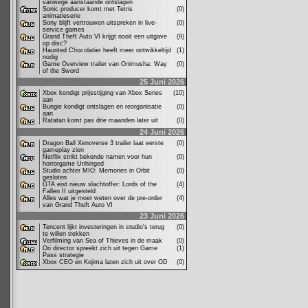
vanwege aanstaande ontslagen
Sonic producer komt met Tetris
(0)
animatieserie
Sony blijft vertrouwen uitspreken in live-
(0)
service games
Grand Theft Auto VI krijgt nooit een uitgave
(9)
op disc?
Haunted Chocolatier heeft meer ontwikkeltijd
(1)
nodig
Game Overview trailer van Onimusha: Way
(0)
of the Sword
25 Juni 2026
Xbox kondigt prijsstijging van Xbox Series
(10)
aan
Bungie kondigt ontslagen en reorganisatie
(0)
aan
Ratatan komt pas drie maanden later uit
(0)
24 Juni 2026
Dragon Ball Xenoverse 3 trailer laat eerste
(0)
gameplay zien
Netflix strikt bekende namen voor hun
(0)
horrorgame Unhinged
Studio achter MIO: Memories in Orbit
(0)
gesloten
GTA eist nieuw slachtoffer: Lords of the
(4)
Fallen II uitgesteld
Alles wat je moet weten over de pre-order
(4)
van Grand Theft Auto VI
23 Juni 2026
Tencent lijkt investeringen in studio's terug
(0)
te willen trekken
Verfilming van Sea of Thieves in de maak
(0)
Ori director spreekt zich uit tegen Game
(1)
Pass strategie
Xbox CEO en Kojima laten zich uit over OD
(0)