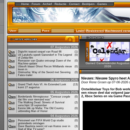
Home
Forum
Archief
Redactie
Contact
Bedrijven
Games
User:
Pass:
Login!
(
Registreren
)
Wachtwoord verg
07 Augustus 2026
DigixArt teased sequel van Road 96
(1)
Uli Latukefu speelt Ganondorf in The Legend
(0)
of Zelda-film
Remaster van Quake ontvangt Dawn of the
(0)
Gamed Gamekalender Augustus
Machine-update
2026
Ubisoft blaast Ghost Recon Wildlands nieuw
(0)
leven in
Onimusha: Way of the Sword met Severing
(0)
Fates-trailer
Nieuws:
Nieuwe Spyro heet A
06 Augustus 2026
Door Rene Groen op 07-06-2026 
Grand Theft Auto VI: An Extended Look
(13)
komt 27 augustus
Ontwikkelaar Toys for Bob werkt
05 Augustus 2026
een nieuw deel dat volgend jaar
2, Xbox Series en via Game Pas
Borderlands filmregisseur: "Censuur zorgde
(0)
dat film voor niemand was"
The Walking Dead: Streets of Survival
(2)
verschijnt 18 september
Eerste blik op Mafia: The Old Country
(0)
uitbreiding Man of Honor
04 Augustus 2026
Personeel van FIFA World Cup studio
(0)
grotendeels ontslagen
Dave Bautista neemt rol van Kratos over in
(3)
God of War TV-serie?