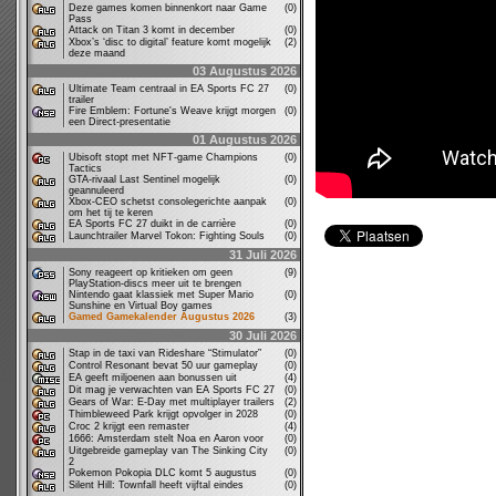
Deze games komen binnenkort naar Game
(0)
Pass
Attack on Titan 3 komt in december
(0)
Xbox’s ‘disc to digital’ feature komt mogelijk
(2)
deze maand
03 Augustus 2026
Ultimate Team centraal in EA Sports FC 27
(0)
trailer
Fire Emblem: Fortune's Weave krijgt morgen
(0)
een Direct-presentatie
01 Augustus 2026
Ubisoft stopt met NFT-game Champions
(0)
Tactics
GTA-rivaal Last Sentinel mogelijk
(0)
geannuleerd
Xbox-CEO schetst consolegerichte aanpak
(0)
om het tij te keren
EA Sports FC 27 duikt in de carrière
(0)
Launchtrailer Marvel Tokon: Fighting Souls
(0)
31 Juli 2026
Sony reageert op kritieken om geen
(9)
PlayStation-discs meer uit te brengen
Nintendo gaat klassiek met Super Mario
(0)
Sunshine en Virtual Boy games
Gamed Gamekalender Augustus 2026
(3)
30 Juli 2026
Stap in de taxi van Rideshare “Stimulator”
(0)
Control Resonant bevat 50 uur gameplay
(0)
EA geeft miljoenen aan bonussen uit
(4)
Dit mag je verwachten van EA Sports FC 27
(0)
Gears of War: E-Day met multiplayer trailers
(2)
Thimbleweed Park krijgt opvolger in 2028
(0)
Croc 2 krijgt een remaster
(4)
1666: Amsterdam stelt Noa en Aaron voor
(0)
Uitgebreide gameplay van The Sinking City
(0)
2
Pokemon Pokopia DLC komt 5 augustus
(0)
Silent Hill: Townfall heeft vijftal eindes
(0)