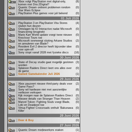
Xbox volgt PlayStation met digital-only,
(8)
komen met Disc2Digital?
Quantic Dream ontkent problemen rondom
(0)
Star Wars Eclipse
PlayStation Plus games voor juli bekend
(0)
01 Juli 2026
PlayStation 3 en PlayStation Vita Stores
(4)
sluiten hun deuren
Ontslagen bij IO Interactive nadat Microsoft
(0)
financiering terugtrekt
Mario Kart World update voegt twee nieuwe
(0)
Knockout Tours toe
Microsoft overweegt sluiting Arkane Studios
(2)
en annuleren van Blade?
Resident Evil 2 director heeft bijzonder idee
(0)
voor spin-off
Sony stopt vanaf 2028 met fysieke discs
(16)
30 Juni 2026
State of Decay studio gaat mogelijk gesloten
(3)
worden
Splatoon Raiders Direct leert ons alles over
(0)
de game
Gamed Gamekalender Juli 2026
(1)
29 Juni 2026
Xbox pauzeert nieuwe third-party deals voor
(2)
Game Pass?
Sony wil hardware niet met aanzienlijke
(6)
verliezen verkopen
Kijk morgen naar de Splatoon Raiders Direct
(0)
Nieuwe details van Stranger Than Heaven
(2)
Marvel Tokon: Fighting Souls voegt Blade,
(0)
Loki en Deadpool toe
Virtua Fighter Crossroads onthult ‘Bakunawa
(0)
Killer’
28 Juni 2026
Deer & Boy
(0)
27 Juni 2026
Quantic Dream medewerkers staken
(1)