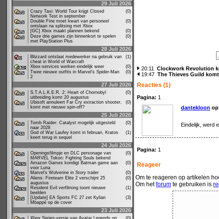
29 Juli 2026
Crazy Taxi: World Tour krijgt Closed
(0)
Network Test in september
Double Fine moet kwart van personeel
(0)
ontslaan na splitsing met Xbox
[GC] Xbox maakt plannen bekend
(0)
Deze drie games zijn binnenkort te spelen
(0)
met PlayStation Plus
28 Juli 2026
Blizzard ontslaat medewerker na gebruik van
(1)
cheat in World of Warcraft
Xbox-services werken eindelijk weer
(0)
20:11
Clockwork Revolution k
Twee nieuwe outfits in Marvel's Spider-Man
(0)
19:47
The Thieves Guild komt 
2
27 Juli 2026
Reacties (1)
S.T.A.L.K.E.R. 2: Heart of Chornobyl
(0)
Pagina:
1
uitbreiding komt 20 augustus
Ubisoft annuleert Far Cry extraction shooter,
(0)
komt met nieuwe spin-off?
dantekloon
op 
25 Juli 2026
Tomb Raider: Catalyst mogelijk uitgesteld
(0)
Eindelijk, werd 
naar 2028
God of War Laufey komt in februari, Kratos
(1)
keert terug in sequel
24 Juli 2026
Pagina:
1
Openingsfilmpje en DLC personage van
(0)
MARVEL Tokon: Fighting Souls bekend
Amazon Games kondigt Batman game aan
(0)
Reageer
voor Luna
Marvel's Wolverine in Story trailer
(0)
Om te reageren op artikelen hoe
Aliens: Fireteam Elite 2 verschijnt 25
(0)
augustus
Om het
forum
te gebruiken is
re
Resident Evil verfilming toont nieuwe
(1)
beelden
[Update] EA Sports FC 27 zet Kylian
(3)
Mbappé op de cover
23 Juli 2026
Xbox Series-versie van Avatar Legends op
(0)