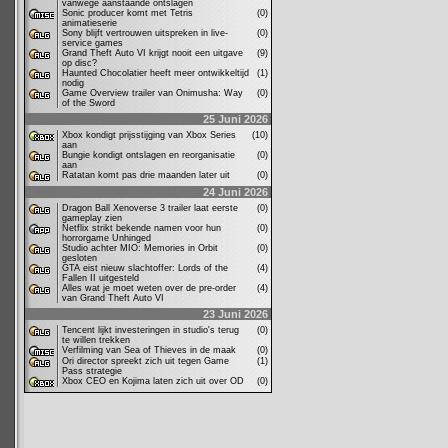
vanwege aanstaande ontslagen
Sonic producer komt met Tetris
(0)
animatieserie
Sony blijft vertrouwen uitspreken in live-
(0)
service games
Grand Theft Auto VI krijgt nooit een uitgave
(9)
op disc?
Haunted Chocolatier heeft meer ontwikkeltijd
(1)
nodig
Game Overview trailer van Onimusha: Way
(0)
of the Sword
25 Juni 2026
Xbox kondigt prijsstijging van Xbox Series
(10)
aan
Bungie kondigt ontslagen en reorganisatie
(0)
aan
Ratatan komt pas drie maanden later uit
(0)
24 Juni 2026
Dragon Ball Xenoverse 3 trailer laat eerste
(0)
gameplay zien
Netflix strikt bekende namen voor hun
(0)
horrorgame Unhinged
Studio achter MIO: Memories in Orbit
(0)
gesloten
GTA eist nieuw slachtoffer: Lords of the
(4)
Fallen II uitgesteld
Alles wat je moet weten over de pre-order
(4)
van Grand Theft Auto VI
23 Juni 2026
Tencent lijkt investeringen in studio's terug
(0)
te willen trekken
Verfilming van Sea of Thieves in de maak
(0)
Ori director spreekt zich uit tegen Game
(1)
Pass strategie
Xbox CEO en Kojima laten zich uit over OD
(0)