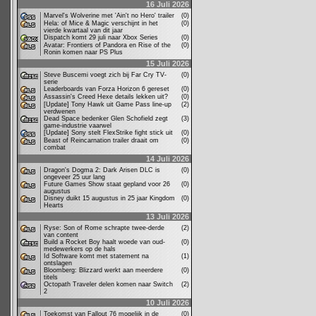
16 Juli 2026
Marvel's Wolverine met 'Ain't no Hero' trailer
(0)
Hela: of Mice & Magic verschijnt in het
(0)
vierde kwartaal van dit jaar
Dispatch komt 29 juli naar Xbox Series
(0)
Avatar: Frontiers of Pandora en Rise of the
(0)
Ronin komen naar PS Plus
15 Juli 2026
Steve Buscemi voegt zich bij Far Cry TV-
(0)
serie
Leaderboards van Forza Horizon 6 gereset
(0)
Assassin's Creed Hexe details lekken uit?
(0)
[Update] Tony Hawk uit Game Pass line-up
(2)
verdwenen
Dead Space bedenker Glen Schofield zegt
(3)
game-industrie vaarwel
[Update] Sony stelt FlexStrike fight stick uit
(0)
Beast of Reincarnation trailer draait om
(0)
combat
14 Juli 2026
Dragon's Dogma 2: Dark Arisen DLC is
(0)
ongeveer 25 uur lang
Future Games Show staat gepland voor 26
(0)
augustus
Disney duikt 15 augustus in 25 jaar Kingdom
(0)
Hearts
13 Juli 2026
Ryse: Son of Rome schrapte twee-derde
(2)
van content
Build a Rocket Boy haalt woede van oud-
(0)
medewerkers op de hals
Id Software komt met statement na
(1)
ontslagen
Bloomberg: Blizzard werkt aan meerdere
(0)
titels
Octopath Traveler delen komen naar Switch
(2)
2
10 Juli 2026
Toekomst van Fallout 76 mogelijk in de
(0)