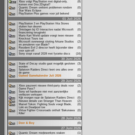
Xbox volgt PlayStation met digital-only,
(8)
komen met Disc2Digital?
Quantic Dream ontkent problemen rondom
(0)
Star Wars Eclipse
PlayStation Plus games voor juli bekend
(0)
01 Juli 2026
PlayStation 3 en PlayStation Vita Stores
(4)
sluiten hun deuren
Ontslagen bij IO Interactive nadat Microsoft
(0)
financiering terugtrekt
Mario Kart World update voegt twee nieuwe
(0)
Knockout Tours toe
Microsoft overweegt sluiting Arkane Studios
(2)
en annuleren van Blade?
Resident Evil 2 director heeft bijzonder idee
(0)
voor spin-off
Sony stopt vanaf 2028 met fysieke discs
(16)
30 Juni 2026
State of Decay studio gaat mogelijk gesloten
(3)
worden
Splatoon Raiders Direct leert ons alles over
(0)
de game
Gamed Gamekalender Juli 2026
(1)
29 Juni 2026
Xbox pauzeert nieuwe third-party deals voor
(2)
Game Pass?
Sony wil hardware niet met aanzienlijke
(6)
verliezen verkopen
Kijk morgen naar de Splatoon Raiders Direct
(0)
Nieuwe details van Stranger Than Heaven
(2)
Marvel Tokon: Fighting Souls voegt Blade,
(0)
Loki en Deadpool toe
Virtua Fighter Crossroads onthult ‘Bakunawa
(0)
Killer’
28 Juni 2026
Deer & Boy
(0)
27 Juni 2026
Quantic Dream medewerkers staken
(1)