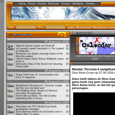
Home
Forum
Archief
Redactie
Contact
Bedrijven
Games
User:
Pass:
Login!
(
Registreren
)
Wachtwoord verg
07 Augustus 2026
DigixArt teased sequel van Road 96
(2)
Uli Latukefu speelt Ganondorf in The Legend
(0)
of Zelda-film
Remaster van Quake ontvangt Dawn of the
(0)
Gamed Gamekalender Augustus
Machine-update
2026
Ubisoft blaast Ghost Recon Wildlands nieuw
(0)
leven in
Onimusha: Way of the Sword met Severing
(0)
Fates-trailer
Nieuws:
Persona 6 aangekon
06 Augustus 2026
Door Rene Groen op 07-06-2026 
Grand Theft Auto VI: An Extended Look
(13)
komt 27 augustus
Atlus heeft tijdens de Xbox G
05 Augustus 2026
game heeft nog geen releasedat
Xbox Series komt, en dat het g
Borderlands filmregisseur: "Censuur zorgde
(0)
personages.
dat film voor niemand was"
The Walking Dead: Streets of Survival
(2)
verschijnt 18 september
Eerste blik op Mafia: The Old Country
(0)
uitbreiding Man of Honor
04 Augustus 2026
Personeel van FIFA World Cup studio
(0)
grotendeels ontslagen
Dave Bautista neemt rol van Kratos over in
(3)
God of War TV-serie?