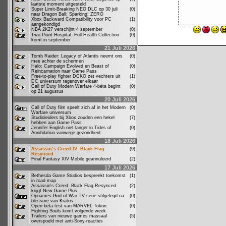
laatste moment uitgesteld
Super Limit-Breaking NEO DLC op 30 juli
(0)
naar Dragon Ball: Sparking! ZERO
Xbox Backward Compatibility voor PC
(1)
aangekondigd
NBA 2K27 verschijnt 4 september
(0)
Two Point Hospital: Full Health Collection
(0)
komt in september
21 Juli 2026
Tomb Raider: Legacy of Atlantis neemt ons
(0)
mee achter de schermen
Halo: Campaign Evolved en Beast of
(0)
Reincarnation naar Game Pass
Free-to-play fighter DCKO zet vechters uit
(1)
DC universum tegenover elkaar
Call of Duty Modern Warfare 4-bèta begint
(0)
op 21 augustus
20 Juli 2026
Call of Duty film speelt zich af in het Modern
(0)
Warfare universum
Studioleiders bij Xbox zouden een hekel
(7)
hebben aan Game Pass
Jennifer English niet langer in Tides of
(0)
Annihilation vanwege gezondheid
18 Juli 2026
Assassin’s Creed IV: Black Flag
(9)
Resynced
Final Fantasy XIV Mobile geannuleerd
(2)
17 Juli 2026
Bethesda Game Studios bespreekt toekomst
(1)
in road map
Assassin's Creed: Black Flag Resynced
(2)
krijgt New Game Plus
Opnames God of War TV-serie stilgelegd na
(0)
blessure van Kratos
Open beta test van MARVEL Tokon:
(0)
Fighting Souls komt volgende week
Trailers van nieuwe games massaal
(5)
overspoeld met anti-Sony-reacties