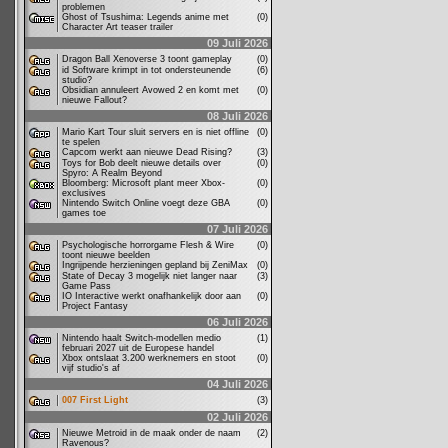
problemen
Ghost of Tsushima: Legends anime met
(0)
Character Art teaser trailer
09 Juli 2026
Dragon Ball Xenoverse 3 toont gameplay
(0)
id Software krimpt in tot ondersteunende
(6)
studio?
Obsidian annuleert Avowed 2 en komt met
(0)
nieuwe Fallout?
08 Juli 2026
Mario Kart Tour sluit servers en is niet offline
(0)
te spelen
Capcom werkt aan nieuwe Dead Rising?
(3)
Toys for Bob deelt nieuwe details over
(0)
Spyro: A Realm Beyond
Bloomberg: Microsoft plant meer Xbox-
(0)
exclusives
Nintendo Switch Online voegt deze GBA
(0)
games toe
07 Juli 2026
Psychologische horrorgame Flesh & Wire
(0)
toont nieuwe beelden
Ingrijpende herzieningen gepland bij ZeniMax
(0)
State of Decay 3 mogelijk niet langer naar
(3)
Game Pass
IO Interactive werkt onafhankelijk door aan
(0)
Project Fantasy
06 Juli 2026
Nintendo haalt Switch-modellen medio
(1)
februari 2027 uit de Europese handel
Xbox ontslaat 3.200 werknemers en stoot
(0)
vijf studio's af
04 Juli 2026
007 First Light
(3)
02 Juli 2026
Nieuwe Metroid in de maak onder de naam
(2)
Ravenous?